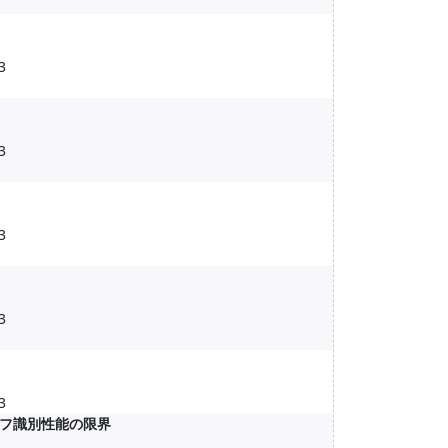
3
3
3
3
3
フ識別性能の限界