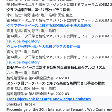
第14回データ工学と情報マネジメントに関するフォーラム (DEIM 2022)
グラフ編集距離に基づく部分グラフ探索
小出 智士; 河野 圭祐; 塩川 浩昭; 天笠 俊之
第14回データ工学と情報マネジメントに関するフォーラム (DEIM 2022)
グラフデータベースに対する相関問合せ手法の高速化
直井 悠馬; 真次 彰平; 塩川 浩昭
第14回データ工学と情報マネジメントに関するフォーラム (DEIM 2022)
Tsukuba Repository
ウェッジ分割を用いた大規模グラフの要約手法
真次 彰平; 塩川 浩昭
第14回データ工学と情報マネジメントに関するフォーラム (DEIM 2022)
Tsukuba Repository
DNAデータベースに対する効率的な編集類似結合アルゴリズム
八木 隆一; 塩川 浩昭
情報処理学会 第84回全国大会, 2022-03
タンパク質データベースにおける高速な相関問合せ手法の提案
直井 悠馬; 真次 彰平; 塩川 浩昭
情報処理学会 第84回全国大会, 2022-03
Fast ObjectRank for Large Knowledge Databases
Shiokawa Hiroaki
Proceedings of the 20th International Semantic Web Conferen