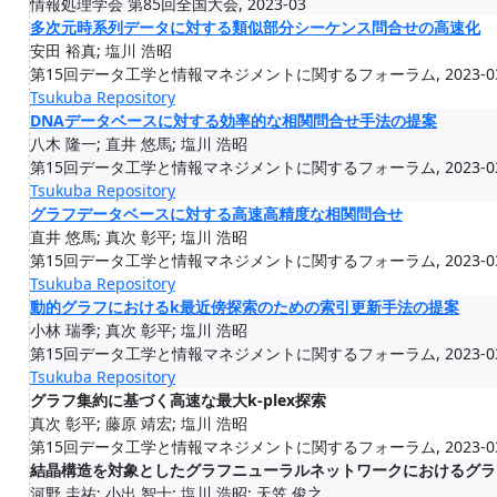
情報処理学会 第85回全国大会, 2023-03
多次元時系列データに対する類似部分シーケンス問合せの高速化
安田 裕真; 塩川 浩昭
第15回データ工学と情報マネジメントに関するフォーラム, 2023-0
Tsukuba Repository
DNAデータベースに対する効率的な相関問合せ手法の提案
八木 隆一; 直井 悠馬; 塩川 浩昭
第15回データ工学と情報マネジメントに関するフォーラム, 2023-0
Tsukuba Repository
グラフデータベースに対する高速高精度な相関問合せ
直井 悠馬; 真次 彰平; 塩川 浩昭
第15回データ工学と情報マネジメントに関するフォーラム, 2023-0
Tsukuba Repository
動的グラフにおけるk最近傍探索のための索引更新手法の提案
小林 瑞季; 真次 彰平; 塩川 浩昭
第15回データ工学と情報マネジメントに関するフォーラム, 2023-0
Tsukuba Repository
グラフ集約に基づく高速な最大k-plex探索
真次 彰平; 藤原 靖宏; 塩川 浩昭
第15回データ工学と情報マネジメントに関するフォーラム, 2023-0
結晶構造を対象としたグラフニューラルネットワークにおけるグラ
河野 圭祐; 小出 智士; 塩川 浩昭; 天笠 俊之