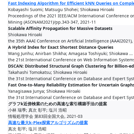
Fast Indexing Algorithm for Efficient kNN Queries on Comp
Kobayashi Suomi; Matsugu Shohei; Shiokawa Hiroaki
Proceedings of the 2021 IEEE/ACM International Conference o
Mining (ASONAM2021)/pp.343-347, 2021-11
Scalable Affinity Propagation for Massive Datasets
Shiokawa Hiroaki
the 35th AAAI Conference on Artificial Intelligence (AAAI2021),
A Hybrid Index for Exact Shortest Distance Queries
Wang Junhu; Anirban Shikha; Amagasa Toshiyuki; Shiokawa ...
the 21st International Conference on Web Information System
DSCAN: Distributed Structural Graph Clustering for Billion-e
Takahashi Tomokatsu; Shiokawa Hiroaki
the 31st International Conference on Database and Expert Sys
Fast One-to-Many Reliability Estimation for Uncertain Graph
Yanagisawa Junya; Shiokawa Hiroaki
the 31st International Conference on Database and Expert Sys
グラフk近傍検索のための高速な索引構築手法の提案
小林 瑞季; 真次 彰平; 塩川 浩昭
情報処理学会 第83回全国大会, 2021-03
高速な最大k-Plex探索アルゴリズムの提案
真次 彰平; 塩川 浩昭