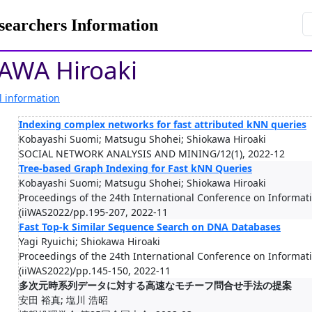
rchers Information
AWA Hiroaki
l information
Indexing complex networks for fast attributed kNN queries
Kobayashi Suomi; Matsugu Shohei; Shiokawa Hiroaki
SOCIAL NETWORK ANALYSIS AND MINING/12(1), 2022-12
Tree-based Graph Indexing for Fast kNN Queries
Kobayashi Suomi; Matsugu Shohei; Shiokawa Hiroaki
Proceedings of the 24th International Conference on Informat
(iiWAS2022/pp.195-207, 2022-11
Fast Top-k Similar Sequence Search on DNA Databases
Yagi Ryuichi; Shiokawa Hiroaki
Proceedings of the 24th International Conference on Informat
(iiWAS2022)/pp.145-150, 2022-11
多次元時系列データに対する高速なモチーフ問合せ手法の提案
安田 裕真; 塩川 浩昭