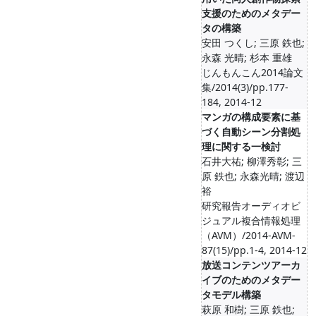
支援のためのメタデー
タの構築
安田 つくし; 三原 鉄也;
永森 光晴; 杉本 重雄
じんもんこん2014論文
集/2014(3)/pp.177-
184, 2014-12
マンガの構成要素に基
づく自動シーン分割処
理に関する一検討
石井大祐; 柳澤秀彰; 三
原 鉄也; 永森光晴; 渡辺
裕
研究報告オーディオビ
ジュアル複合情報処理
（AVM）/2014-AVM-
87(15)/pp.1-4, 2014-12
放送コンテンツアーカ
イブのためのメタデー
タモデル構築
萩原 和樹; 三原 鉄也;