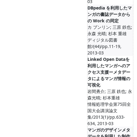
03
DBpedia を利用したマ
ンガの書誌データから
の Work の同定
カ ブンリン; 三原 鉄也;
永森 光晴; 杉本 重雄
ディジタル図書
館/(44)/pp.11-19,
2013-03
Linked Open Dataを
利用したマンガへのア
クセス支援ーメタデー
タによるマンガ情報の
可視化
岩間勇介; 三原 鉄也; 永
森光晴; 杉本重雄
情報処理学会第75回全
国大会講演論文
集/2013(1)/pp.633-
634, 2013-03
マンガのデザインメタ
データを利用した制作