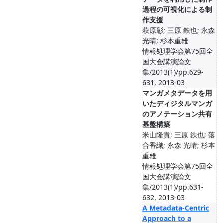
過程の可視化による制
作支援
萩原彰; 三原 鉄也; 永森
光晴; 杉本重雄
情報処理学会第75回全
国大会講演論文
集/2013(1)/pp.629-
631, 2013-03
マンガメタデータを用
いたディジタルマンガ
のアノテーション共有
基盤構築
米山隆貴; 三原 鉄也; 落
合香織; 永森 光晴; 杉本
重雄
情報処理学会第75回全
国大会講演論文
集/2013(1)/pp.631-
632, 2013-03
A Metadata-Centric
Approach to a