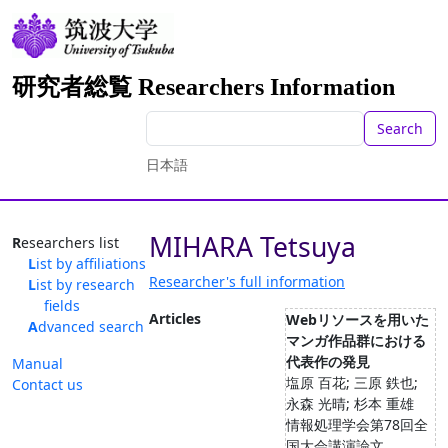
研究者総覧 Researchers Information
Search
日本語
MIHARA Tetsuya
Researchers list
List by affiliations
Researcher's full information
List by research
fields
Articles
Webリソースを用いた
Advanced search
マンガ作品群における
代表作の発見
Manual
塩原 百花; 三原 鉄也;
Contact us
永森 光晴; 杉本 重雄
情報処理学会第78回全
国大会講演論文