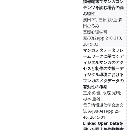
情報端末でマンガコン
テンツを読む場合の読
み特性
濱田 宰; 三原 鉄也; 森
田ひろみ
基礎心理学研
究/33(2)/pp.210-210,
2015-03
マンガメタデータフレ
ームワークに基づくデ
ィジタルマンガのアク
セスと制作の支援―デ
ィジタル環境における
マンガのメタデータの
有効性の考察―
三原 鉄也; 永森 光晴;
杉本 重雄
電子情報通信学会論文
誌 A/J98-A(1)/pp.29-
40, 2015-01
Linked Open Dataを
用いた同人創作物探索