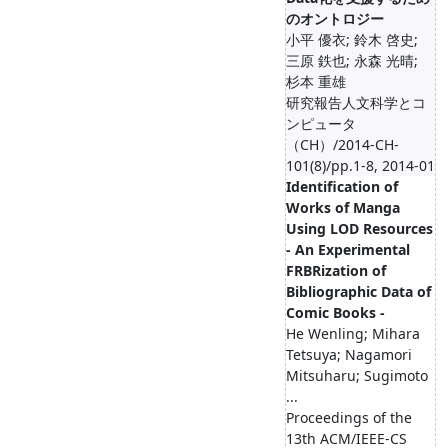
のオントロジー
小平 優衣; 鈴木 啓史;
三原 鉄也; 永森 光晴;
杉本 重雄
研究報告人文科学とコ
ンピュータ
（CH）/2014-CH-
101(8)/pp.1-8, 2014-01
Identification of
Works of Manga
Using LOD Resources
- An Experimental
FRBRization of
Bibliographic Data of
Comic Books -
He Wenling; Mihara
Tetsuya; Nagamori
Mitsuharu; Sugimoto
...
Proceedings of the
13th ACM/IEEE-CS