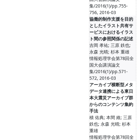
集/2016(1)/pp.755-
756, 2016-03
協働的制作支援を目的
としたイラスト共有サ
ービスにおけるイラス
ト間の参照関係の記述
吉岡 孝祐; 三原 鉄也;
永森 光晴; 杉本 重雄
情報処理学会第78回全
国大会講演論文
集/2016(1)/pp.571-
572, 2016-03
アーカイブ横断型メタ
データ連携による東日
本大震災アーカイブ群
からのコンテンツ集約
手法
積 佑典; 本間 維; 三原
鉄也; 永森 光晴; 杉本
重雄
情報処理学会第78回全