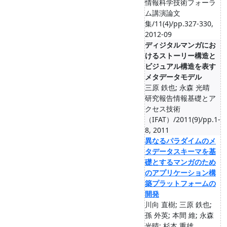
情報科学技術フォーラ
ム講演論文
集/11(4)/pp.327-330,
2012-09
ディジタルマンガにお
けるストーリー構造と
ビジュアル構造を表す
メタデータモデル
三原 鉄也; 永森 光晴
研究報告情報基礎とア
クセス技術
（IFAT）/2011(9)/pp.1-
8, 2011
異なるパラダイムのメ
タデータスキーマを基
礎とするマンガのため
のアプリケーション構
築プラットフォームの
開発
川向 直樹; 三原 鉄也;
孫 外英; 本間 維; 永森
光晴; 杉本 重雄