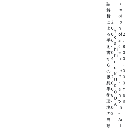
語
o
解
m
析
ot
に
2
io
よ
0
n
Y
る
0
of
2
o
手
6
S
,
s
術
-
ci
8
hi
書
0
e
0
hi
か
4
n
0
r
ら
-
c
,
o
の
-
e/
0
K
仮
2
G
0
U
想
0
r
0
R
手
0
a
Y
O
術
8
n
e
D
環
-
t-
n
A
境
0
in
の
3
-
自
Ai
動
d