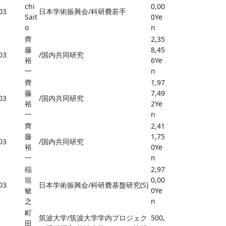
chi
0,00
03
日本学術振興会/科研費若手
Sait
0Ye
o
n
齊
2,35
藤
8,45
03
/国内共同研究
裕
6Ye
一
n
齊
1,97
藤
7,49
03
/国内共同研究
裕
2Ye
一
n
齊
2,41
藤
1,75
03
/国内共同研究
裕
0Ye
一
n
稲
2,97
垣
0,00
03
日本学術振興会/科研費基盤研究(S)
敏
0Ye
之
n
町
筑波大学/筑波大学学内プロジェク
500,
田