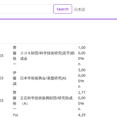
Search
日本語
齊
1,00
藤
スズキ財団/科学技術研究(若手)助
0,00
03
裕
成金
0Ye
一
n
3,00
伊
0,00
03
藤
日本学術振興会/基盤研究(A)
0Ye
誠
n
齊
2,77
藤
立石科学技術振興財団/研究助成
0,00
03
裕
（A）
0Ye
一
n
Yui
4,29