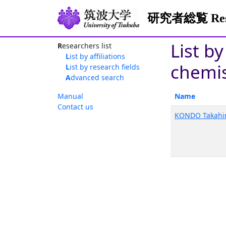
研究者総覧 Resea
List b
Researchers list
List by affiliations
chemis
List by research fields
Advanced search
Manual
Name
Contact us
KONDO Takahi