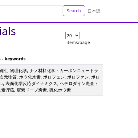
Search
日本語
ials
items/page
s - keywords
性, 物理化学, ナノ材料化学 - カーボンニュートラ
二次元物質, ホウ化水素, ボロフェン, ボロファン, ボロ
ル, 表面化学反応ダイナミクス, ヘテロダイン走査ト
水素貯蔵, 窒素ドープ炭素, 硫化ホウ素