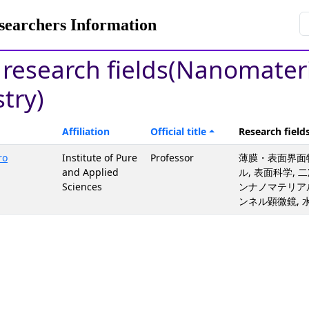
rchers Information
y research fields(Nanomater
try)
Affiliation
Official title
Research field
ro
Institute of Pure
Professor
薄膜・表面界面物
and Applied
ル, 表面科学, 
Sciences
ンナノマテリア
ンネル顕微鏡, 