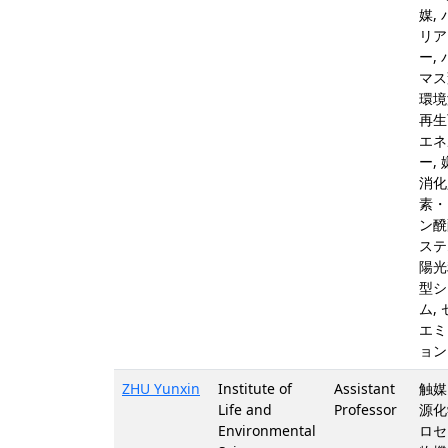
媒,
リア
ー,
マス
環境
再生
エネ
ー,
消化
素・
ン醗
ステ
陽光
型シ
ム,
エミ
ョン
ZHU Yunxin
Institute of
Assistant
触媒
Life and
Professor
源化
Environmental
ロセ