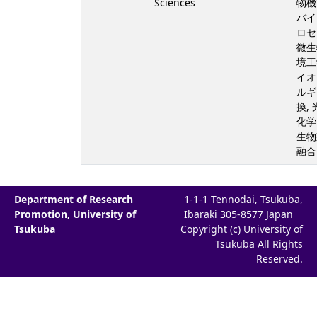
Sciences
物機
バイ
ロセ
微生
境工
イオ
ルギ
換,
化学
生物
融合
Department of Research
1-1-1 Tennodai, Tsukuba,
Promotion, University of
Ibaraki 305-8577 Japan
Tsukuba
Copyright (c) University of
Tsukuba All Rights
Reserved.