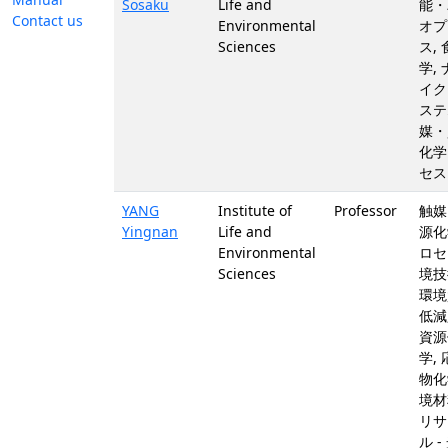
Sosaku
Life and
能・
Contact us
Environmental
オプ
Sciences
ス,
学,
イク
ステ
媒・
化学
セス 
YANG
Institute of
Professor
触媒
Yingnan
Life and
源化
Environmental
ロセ
Sciences
境技
環境
低減
資源
学,
物化
境材
リサ
ル -