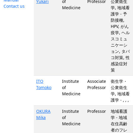
Yukari
of
Professor
公衆衛生
Contact us
Medicine
学, 地域看
護学 - 予
防接種,
HPV, がん
疫学, ヘル
スコミュ
ニケーシ
ョン, タバ
コ対策, 性
感染症対
策
ITO
Institute
Associate
衛生学・
Tomoko
of
Professor
公衆衛生
Medicine
学, 地域看
護学 - , , ,
OKURA
Institute
Professor
地域看護
Mika
of
学 - 地域
Medicine
在住高齢
者のフレ