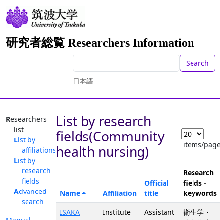
研究者総覧 Researchers Information
Search
日本語
List by research
Researchers
list
fields(Community
List by
items/pag
health nursing)
affiliations
List by
research
Research
fields
Official
fields -
Advanced
Name
Affiliation
title
keywords
search
ISAKA
Institute
Assistant
衛生学・
Manual