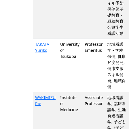
イル予防,
保健師基
礎教育・
継続教育,
公衆衛生
看護活動
TAKATA
University
Professor
地域看護
Yuriko
of
Emeritus
学 - 学校
Tsukuba
保健, 健康
尺度開発,
健康支援
スキル開
発, 地域保
健
WAKIMIZU
Institute
Associate
地域看護
Rie
of
Professor
学, 臨床看
Medicine
護学, 生涯
発達看護
学, 子ども
学（子ど