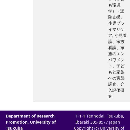
も環境
学） - 退
院支援、
小児プラ
イマリケ
ア, 小児看
護、家族
看護、家
族のエン
パワメン
ト、子ど
もと家族
への実態
調査、介
入評価研
究
Department of Research
1-1-1 Tennodai, Tsukuba,
Promotion, University of
Ibaraki 305-8577 Japan
Tsukuba
Copyright (c) University of