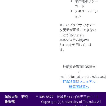
著作権ポリシー
コード
テキストバージ
ョン
※古いブラウザではデー
タ更新が正常にできない
ことがあります。
※本システムはJava
Scriptを使用していま
す。
外部資金課TRIOS担当
e-
mail: trios_at_un.tsukuba.ac.
TRIOS簡易マニュアル
研究者総覧へ
筑波大学 研究
〒305-8577 茨城県つくば市天王台1-1-1
推進部
Copyright (c) University of Tsukuba All