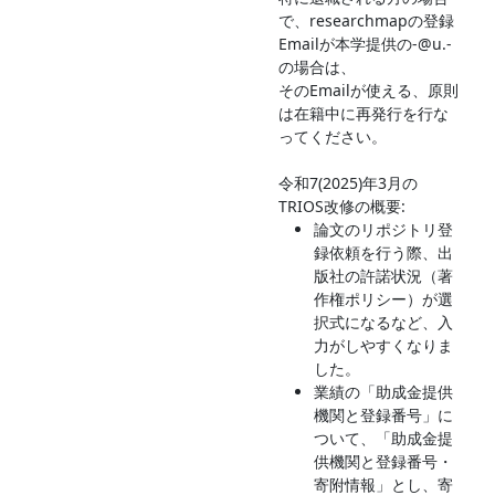
で、researchmapの登録
Emailが本学提供の-@u.-
の場合は、
そのEmailが使える、原則
は在籍中に再発行を行な
ってください。
令和7(2025)年3月の
TRIOS改修の概要:
論文のリポジトリ登
録依頼を行う際、出
版社の許諾状況（著
作権ポリシー）が選
択式になるなど、入
力がしやすくなりま
した。
業績の「助成金提供
機関と登録番号」に
ついて、「助成金提
供機関と登録番号・
寄附情報」とし、寄