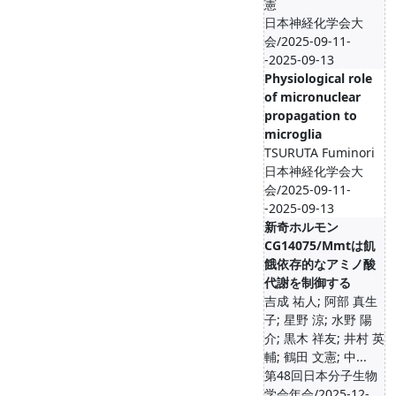
憲
日本神経化学会大
会/2025-09-11-
-2025-09-13
Physiological role
of micronuclear
propagation to
microglia
TSURUTA Fuminori
日本神経化学会大
会/2025-09-11-
-2025-09-13
新奇ホルモン
CG14075/Mmtは飢
餓依存的なアミノ酸
代謝を制御する
吉成 祐人; 阿部 真生
子; 星野 涼; 水野 陽
介; 黒木 祥友; 井村 英
輔; 鶴田 文憲; 中...
第48回日本分子生物
学会年会/2025-12-