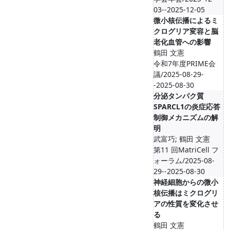
03--2025-12-05
微小核伝播によるミ
クログリア変容と脳
老化血管への影響
鶴田 文憲
令和7年度PRIME会
議/2025-08-29-
-2025-08-30
分泌タンパク質
SPARCL1の炎症応答
制御メカニズムの解
明
武富巧; 鶴田 文憲
第11 回MatriCell フ
ォーラム/2025-08-
29--2025-08-30
神経細胞からの微小
核伝播はミクログリ
アの性質を変化させ
る
鶴田 文憲