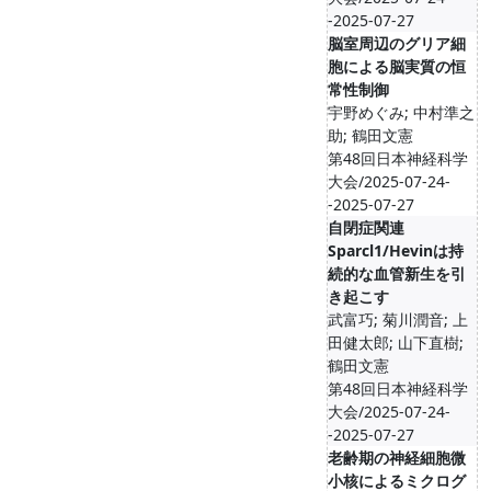
-2025-07-27
脳室周辺のグリア細
胞による脳実質の恒
常性制御
宇野めぐみ; 中村準之
助; 鶴田文憲
第48回日本神経科学
大会/2025-07-24-
-2025-07-27
自閉症関連
Sparcl1/Hevinは持
続的な血管新生を引
き起こす
武富巧; 菊川潤音; 上
田健太郎; 山下直樹;
鶴田文憲
第48回日本神経科学
大会/2025-07-24-
-2025-07-27
老齢期の神経細胞微
小核によるミクログ