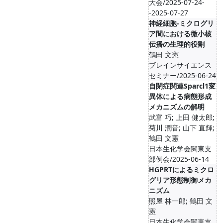
大会/2025-07-24-
-2025-07-27
神経細胞-ミクログリ
ア間における微小核
伝播の生理的役割
鶴田 文憲
ブレインサイエンス
セミナー/2025-06-24
自閉症関連Sparcl1変
異体による病態形成
メカニズムの解明
武富 巧; 上田 健太郎;
菊川 潤音; 山下 直輝;
鶴田 文憲
日本生化学会関東支
部例会/2025-06-14
HGPRTによるミクロ
グリア形態制御メカ
ニズム
照屋 林一郎; 鶴田 文
憲
日本生化学会関東支