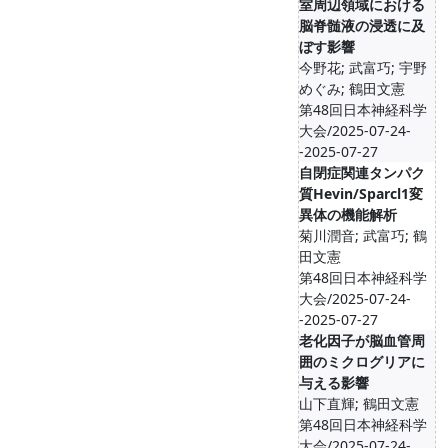
室周辺領域における
脳脊髄液の浸透に及
ぼす影響
今野花; 武富巧; 宇野
めぐみ; 鶴田文憲
第48回日本神経科学
大会/2025-07-24-
-2025-07-27
自閉症関連タンパク
質Hevin/Sparcl1変
異体の機能解析
菊川潤音; 武富巧; 鶴
田文憲
第48回日本神経科学
大会/2025-07-24-
-2025-07-27
老化因子が脳血管周
囲のミクログリアに
与える影響
山下直輝; 鶴田文憲
第48回日本神経科学
大会/2025-07-24-