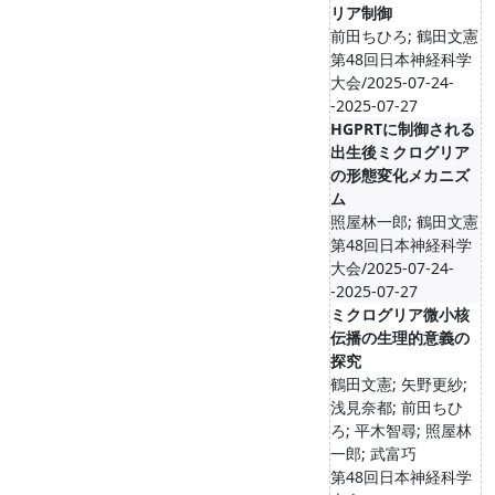
リア制御
前田ちひろ; 鶴田文憲
第48回日本神経科学
大会/2025-07-24-
-2025-07-27
HGPRTに制御される
出生後ミクログリア
の形態変化メカニズ
ム
照屋林一郎; 鶴田文憲
第48回日本神経科学
大会/2025-07-24-
-2025-07-27
ミクログリア微小核
伝播の生理的意義の
探究
鶴田文憲; 矢野更紗;
浅見奈都; 前田ちひ
ろ; 平木智尋; 照屋林
一郎; 武富巧
第48回日本神経科学