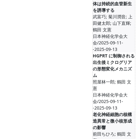
体は持続的血管新生
を誘導する
武富巧; 菊川潤音; 上
田健太郎; 山下直輝;
鶴田 文憲
日本神経化学会大
会/2025-09-11-
-2025-09-13
HGPRT に制御される
出生後ミクログリア
の形態変化メカニズ
ム
照屋林一郎; 鶴田 文
憲
日本神経化学会大
会/2025-09-11-
-2025-09-13
老化神経細胞の核構
造異常と微小核形成
の影響
前田ちひろ; 鶴田 文