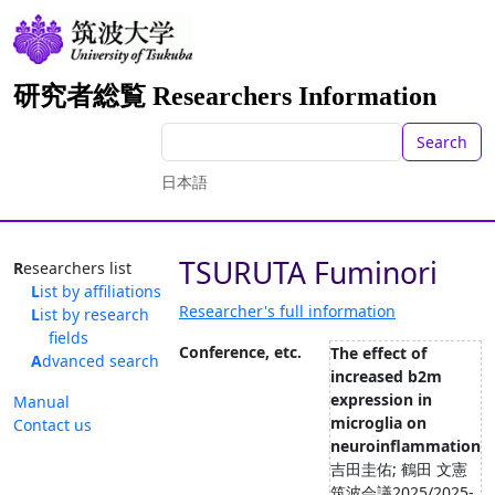
研究者総覧 Researchers Information
Search
日本語
TSURUTA Fuminori
Researchers list
List by affiliations
Researcher's full information
List by research
fields
Conference, etc.
The effect of
Advanced search
increased b2m
expression in
Manual
microglia on
Contact us
neuroinflammation
吉田圭佑; 鶴田 文憲
筑波会議2025/2025-