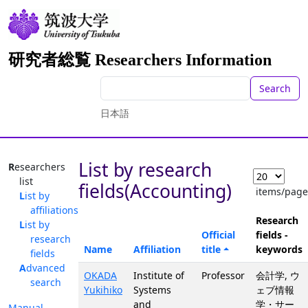
研究者総覧 Researchers Information
Search
日本語
List by research
Researchers
list
fields(Accounting)
items/page
List by
affiliations
Research
List by
Official
fields -
research
Name
Affiliation
title
keywords
fields
Advanced
OKADA
Institute of
Professor
会計学, ウ
search
Yukihiko
Systems
ェブ情報
and
学・サー
Manual