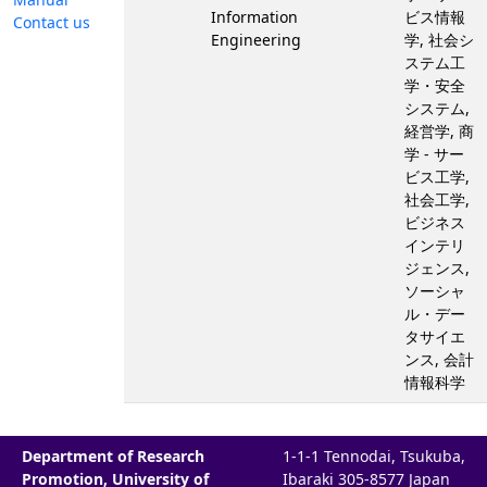
Information
ビス情報
Contact us
Engineering
学, 社会シ
ステム工
学・安全
システム,
経営学, 商
学 - サー
ビス工学,
社会工学,
ビジネス
インテリ
ジェンス,
ソーシャ
ル・デー
タサイエ
ンス, 会計
情報科学
Department of Research
1-1-1 Tennodai, Tsukuba,
Promotion, University of
Ibaraki 305-8577 Japan