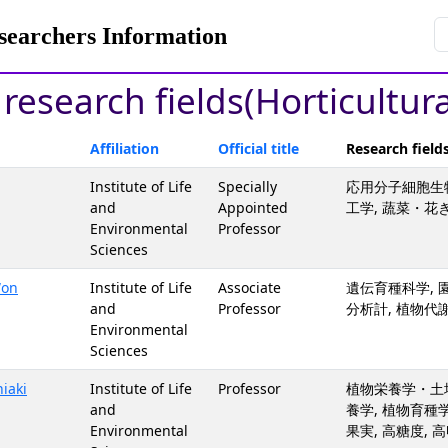
rchers Information
 research fields(Horticultur
Affiliation
Official title
Research field
Institute of Life
Specially
応用分子細胞生物
and
Appointed
工学, 蔬菜・花
Environmental
Professor
Sciences
Won
Institute of Life
Associate
遺伝育種科学, 
and
Professor
分析計, 植物代
Environmental
Sciences
iaki
Institute of Life
Professor
植物栄養学・土壌
and
養学, 植物育種学,
Environmental
果実, 高糖度, 