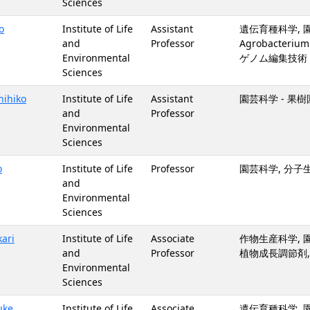
Sciences
o
Institute of Life
Assistant
遺伝育種科学, 
and
Professor
Agrobacter
Environmental
ゲノム編集技術
Sciences
ihiko
Institute of Life
Assistant
園芸科学 - 果
and
Professor
Environmental
Sciences
o
Institute of Life
Professor
園芸科学, 分子
and
Environmental
Sciences
ari
Institute of Life
Associate
作物生産科学, 園
and
Professor
植物成長調節剤,
Environmental
Sciences
uke
Institute of Life
Associate
遺伝育種科学, 園