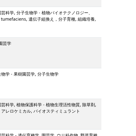
園芸科学, 分子生物学 - 植物バイオテクノロジー、
ium tumefaciens, 遺伝子組換え，分子育種, 組織培養,
樹園芸学
生物学 - 果樹園芸学, 分子生物学
芸科学, 植物保護科学 - 植物生理活性物質, 除草剤,
 アレロケミカル, バイオスティミュラント
芸科学 - 遺伝育種学, 園芸学, ウリ科作物, 野菜育種