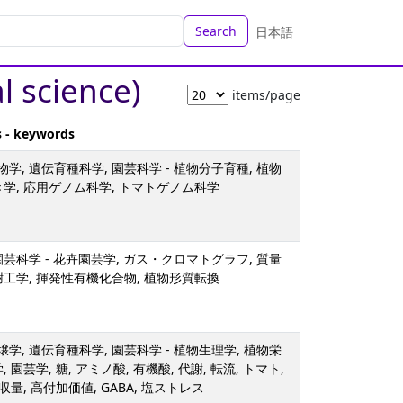
Search
日本語
al science)
items/page
s - keywords
学, 遺伝育種科学, 園芸科学 - 植物分子育種, 植物
き学, 応用ゲノム科学, トマトゲノム科学
園芸科学 - 花卉園芸学, ガス・クロマトグラフ, 質量
謝工学, 揮発性有機化合物, 植物形質転換
学, 遺伝育種科学, 園芸科学 - 植物生理学, 植物栄
 園芸学, 糖, アミノ酸, 有機酸, 代謝, 転流, トマト,
高収量, 高付加価値, GABA, 塩ストレス