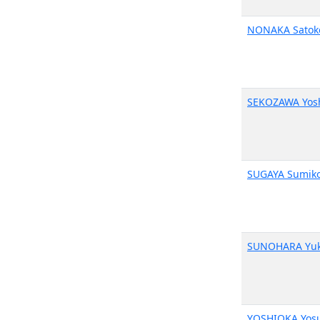
NONAKA Satok
SEKOZAWA Yosh
SUGAYA Sumik
SUNOHARA Yuk
YOSHIOKA Yos