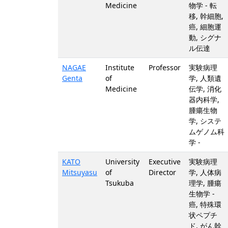
Medicine
物学 - 転
移, 幹細胞,
癌, 細胞運
動, シグナ
ル伝達
NAGAE
Institute
Professor
実験病理
Genta
of
学, 人類遺
Medicine
伝学, 消化
器内科学,
腫瘍生物
学, システ
ムゲノム科
学 -
KATO
University
Executive
実験病理
Mitsuyasu
of
Director
学, 人体病
Tsukuba
理学, 腫瘍
生物学 -
癌, 特殊環
状ペプチ
ド, がん幹