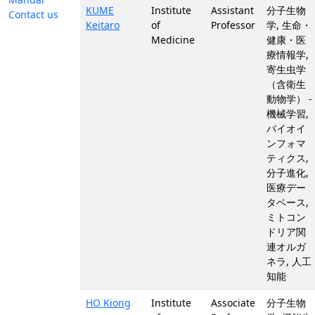
KUME
Institute
Assistant
分子生物
Contact us
Keitaro
of
Professor
学, 生命・
Medicine
健康・医
療情報学,
寄生虫学
（含衛生
動物学） -
機械学習,
バイオイ
ンフォマ
ティクス,
分子進化,
医療デー
タベース,
ミトコン
ドリア関
連オルガ
ネラ, 人工
知能
HO Kiong
Institute
Associate
分子生物