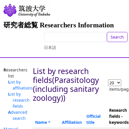
研究者総覧 Researchers Information
Search
日本語
List by research
Researchers
list
fields(Parasitology
List by
(including sanitary
affiliations
items/pag
List by
zoology))
research
fields
Research
Advanced
Official
fields -
search
Name
Affiliation
title
keywords
Manual