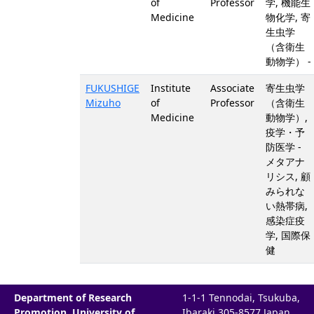
of
Professor
学, 機能生
Medicine
物化学, 寄
生虫学
（含衛生
動物学） -
FUKUSHIGE
Institute
Associate
寄生虫学
Mizuho
of
Professor
（含衛生
Medicine
動物学）,
疫学・予
防医学 -
メタアナ
リシス, 顧
みられな
い熱帯病,
感染症疫
学, 国際保
健
Department of Research
1-1-1 Tennodai, Tsukuba,
Promotion, University of
Ibaraki 305-8577 Japan