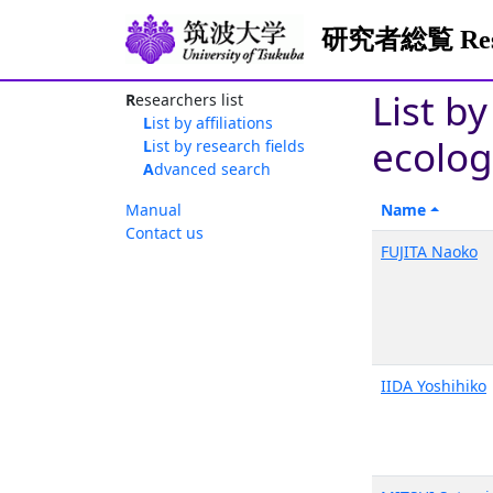
研究者総覧 Resea
List b
Researchers list
List by affiliations
ecolog
List by research fields
Advanced search
Manual
Name
Contact us
FUJITA Naoko
IIDA Yoshihiko