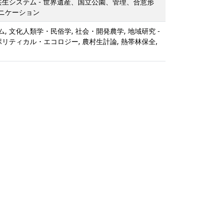
共生システム - 世界遺産、国立公園、管理、合意形
ニケーション
, 文化人類学・民俗学, 社会・開発農学, 地域研究 -
ポリティカル・エコロジー, 農村生計論, 熱帯林保全,