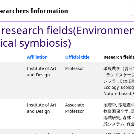
rchers Information
y research fields(Environme
ical symbiosis)
Affiliation
Official title
Research field
Institute of Art
Professor
環境農学（含ラ
and Design
- ランドスケ
ンフラ，Eco-D
Ecology, Ecolog
Nature-based S
Institute of Art
Associate
地理学, 環境農
and Design
Professor
物資源保全学, 
地域研究, 森林
態システム, 保