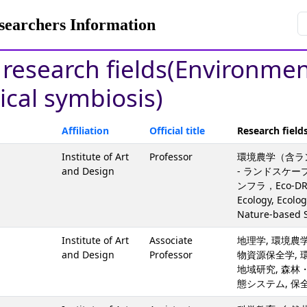
rchers Information
y research fields(Environme
ical symbiosis)
Affiliation
Official title
Research field
Institute of Art
Professor
環境農学（含ラ
and Design
- ランドスケ
ンフラ，Eco-D
Ecology, Ecolog
Nature-based S
Institute of Art
Associate
地理学, 環境農
and Design
Professor
物資源保全学, 
地域研究, 森林
態システム, 保