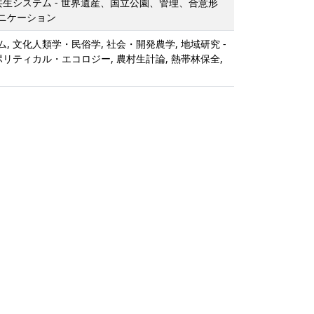
共生システム - 世界遺産、国立公園、管理、合意形
ニケーション
, 文化人類学・民俗学, 社会・開発農学, 地域研究 -
ポリティカル・エコロジー, 農村生計論, 熱帯林保全,