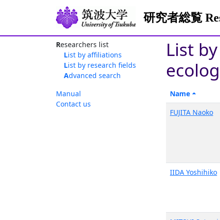
研究者総覧 Resea
List b
Researchers list
List by affiliations
ecolog
List by research fields
Advanced search
Manual
Name
Contact us
FUJITA Naoko
IIDA Yoshihiko