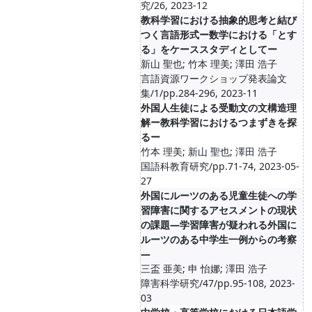
究/26, 2023-12
教科学習における抽象的思考と結び
つく言語形式ー数学における「とす
る」をケーススタディとしてー
新山 聖也; 竹本 理美; 澤田 浩子
言語資源ワークショップ発表論文
集/1/pp.284-296, 2023-11
外国人生徒による受動文の文構造理
解ー教科学習におけるつまずきを探
るー
竹本 理美; 新山 聖也; 澤田 浩子
国語科教育研究/pp.71-74, 2023-05-
27
外国にルーツのある児童生徒への学
習障害に関するアセスメントの現状
の課題—学習障害が疑われる外国に
ルーツのある中学生一例からの考察
—
三盃 亜美; 申 怡娜; 澤田 浩子
障害科学研究/47/pp.95-108, 2023-
03