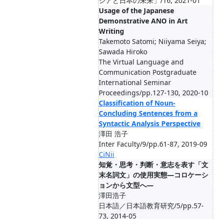
シアと日本の未来」/16, 2021-01
Usage of the Japanese
Demonstrative ANO in Art
Writing
Takemoto Satomi; Niiyama Seiya;
Sawada Hiroko
The Virtual Language and
Communication Postgraduate
International Seminar
Proceedings/pp.127-130, 2020-10
Classification of Noun-
Concluding Sentences from a
Syntactic Analysis Perspective
澤田 浩子
Inter Faculty/9/pp.61-87, 2019-09
CiNii
知覚・思考・判断・意志を表す「文
末名詞文」の使用実態―コロケーシ
ョンから文型へ―
澤田浩子
日本語／日本語教育研究/5/pp.57-
73, 2014-05