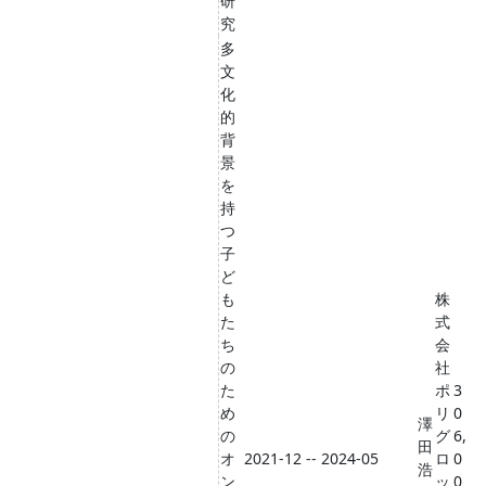
研
究
多
文
化
的
背
景
を
持
つ
子
ど
も
株
た
式
ち
会
の
社
た
ポ
3
め
リ
0
澤
の
グ
6,
田
オ
2021-12 -- 2024-05
ロ
0
浩
ン
ッ
0