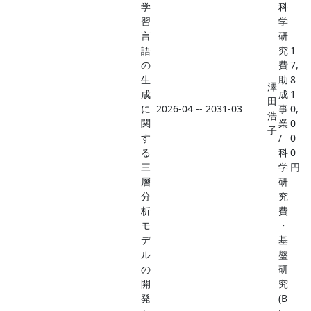
学
科
習
学
言
研
語
究
1
の
費
7,
生
助
8
澤
成
成
1
田
に
2026-04 -- 2031-03
事
0,
浩
関
業
0
子
す
/
0
る
科
0
三
学
円
層
研
分
究
析
費
モ
・
デ
基
ル
盤
の
研
開
究
発
(B