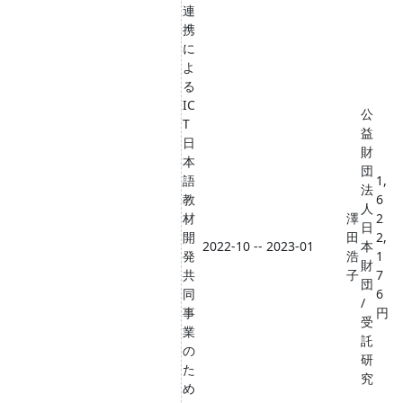
連
携
に
よ
る
IC
公
T
益
日
財
本
団
語
1,
法
教
6
人
材
澤
2
日
開
田
2,
2022-10 -- 2023-01
本
発
浩
1
財
共
子
7
団
同
6
/
事
円
受
業
託
の
研
た
究
め