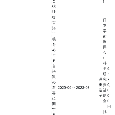
と
)
検
証
複
日
言
本
語
学
主
術
義
振
を
興
め
会
ぐ
/
る
科
言
学
6,
語
研
3
観
澤
究
7
の
田
費
0,
変
2025-06 -- 2028-03
浩
補
0
容
子
助
0
に
金
0
関
円
す
挑
る