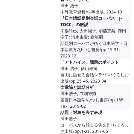
澤田 浩子
中等教育資料/学事出版, 2024-10
『日本語話題別会話コーパス：J-
TOCC』の解説
中俣尚己; 太田陽子; 加藤恵梨; 澤田
浩子; 清水由貴; 森篤嗣
話題別コーパスが拓く日本語学・日
本語教育/ひつじ書房/pp.15-31,
2023-12
「アドバイス」課題のポイント
澤田 浩子; 俵山雄司
自由に話せる会話シラバス/くろしお
出版/pp.25-45, 2023-04
文章論と談話分析
澤田浩子; 衣畑智秀
基礎日本語学/ひつじ書房/pp.168-
187, 2019-02
話題・対象を表す表現
澤田浩子
コーパスから始まる例文作り/くろし
お出版/pp.1-21, 2017-06