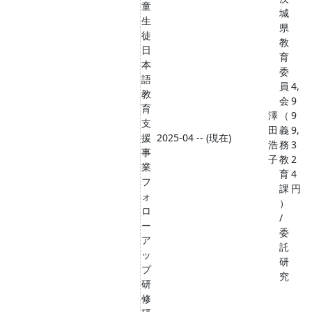
童
城
生
県
徒
教
日
育
本
委
語
員
4,
教
会
9
育
澤
（
9
支
田
義
9,
援
2025-04 -- (現在)
浩
務
3
事
子
教
2
業
育
4
フ
課
円
ォ
）
ロ
/
ー
委
ア
託
ッ
研
プ
究
研
修