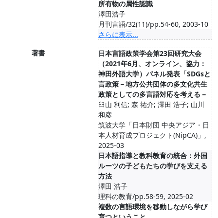
所有物の属性認識
澤田浩子
月刊言語/32(11)/pp.54-60, 2003-10
さらに表示...
著書
日本言語政策学会第23回研究大会
（2021年6月、オンライン、協力：
神田外語大学）パネル発表「SDGsと
言政策－地方公共団体の多文化共生
政策としての多言語対応を考える－
臼山 利信; 森 祐介; 澤田 浩子; 山川
和彦
筑波大学「日本財団 中央アジア・日
本人材育成プロジェクト(NipCA)」,
2025-03
日本語指導と教科教育の統合：外国
ルーツの子どもたちの学びを支える
方法
澤田 浩子
理科の教育/pp.58-59, 2025-02
複数の言語環境を移動しながら学び
育つということ