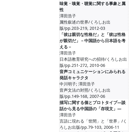
味覚・嗅覚・聴覚に関する事象と属
性
澤田浩子
属性叙述の世界/くろしお出
版/pp.203-219, 2012-03
「彼は親切な性格だ」と「彼は性格
が親切だ」－中国語から日本語を考
える－
澤田浩子
日本語教育研究への招待/くろしお出
版/pp.251-272, 2010-06
音声コミュニケーションにみられる
発話キャラクタ
中川明子; 澤田浩子
音声文法の対照/くろしお出
版/pp.149-168, 2007-06
描写に関する個とプロトタイプ―談
話から見る中国語の「存現文」―
澤田浩子
言語に現れる「世間」と「世界」/く
ろしお出版/pp.79-103, 2006-11