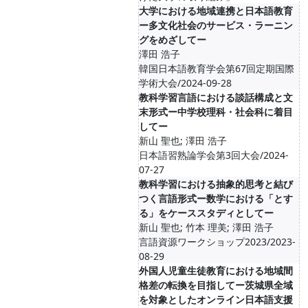
大学における地域連携と日本語教育
ー多文化社会のサービス・ラーニン
グをめざしてー
澤田 浩子
韓国日本語教育学会第67回定期国際
学術大会/2024-09-28
教科学習言語における談話構成と文
末形式ー中学校理科・社会科に着目
してー
新山 聖也; 澤田 浩子
日本語習熟論学会第3回大会/2024-
07-27
教科学習における抽象的思考と結び
つく言語形式ー数学における「とす
る」をケーススタディとしてー
新山 聖也; 竹本 理美; 澤田 浩子
言語資源ワークショップ2023/2023-
08-29
外国人児童生徒教育における地域間
格差の転換を目指してー茨城県全域
を対象としたオンライン日本語支援