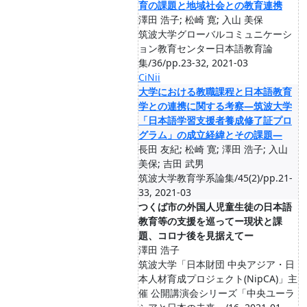
育の課題と地域社会との教育連携
澤田 浩子; 松崎 寛; 入山 美保
筑波大学グローバルコミュニケーシ
ョン教育センター日本語教育論
集/36/pp.23-32, 2021-03
CiNii
大学における教職課程と日本語教育
学との連携に関する考察―筑波大学
「日本語学習支援者養成修了証プロ
グラム」の成立経緯とその課題―
長田 友紀; 松崎 寛; 澤田 浩子; 入山
美保; 吉田 武男
筑波大学教育学系論集/45(2)/pp.21-
33, 2021-03
つくば市の外国人児童生徒の日本語
教育等の支援を巡ってー現状と課
題、コロナ後を見据えてー
澤田 浩子
筑波大学「日本財団 中央アジア・日
本人材育成プロジェクト(NipCA)」主
催 公開講演会シリーズ「中央ユーラ