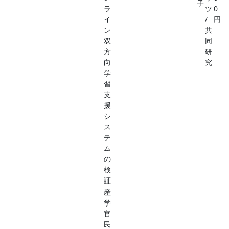
子
ラ
ツ
0
イ
/
円
ン
共
双
同
方
研
向
究
学
習
支
援
シ
ス
テ
ム
の
検
証
産
学
官
民