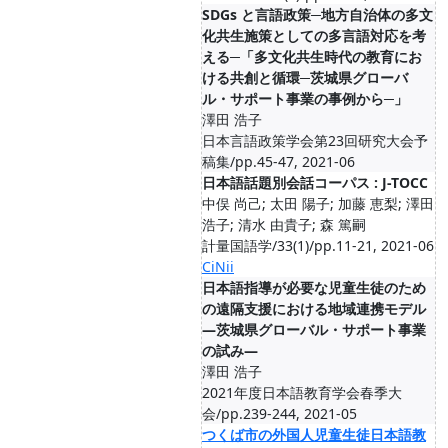
SDGs と言語政策─地方自治体の多文
化共生施策としての多言語対応を考
える─「多文化共生時代の教育にお
ける共創と循環─茨城県グローバ
ル・サポート事業の事例から─」
澤田 浩子
日本言語政策学会第23回研究大会予
稿集/pp.45-47, 2021-06
日本語話題別会話コーパス : J-TOCC
中俣 尚己; 太田 陽子; 加藤 恵梨; 澤田
浩子; 清水 由貴子; 森 篤嗣
計量国語学/33(1)/pp.11-21, 2021-06
CiNii
日本語指導が必要な児童生徒のため
の遠隔支援における地域連携モデル
―茨城県グローバル・サポート事業
の試み―
澤田 浩子
2021年度日本語教育学会春季大
会/pp.239-244, 2021-05
つくば市の外国人児童生徒日本語教