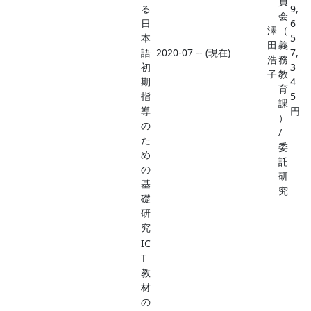
員
る
9,
会
日
6
澤
（
本
5
田
義
語
2020-07 -- (現在)
7,
浩
務
初
3
子
教
期
4
育
指
5
課
導
円
）
の
/
た
委
め
託
の
研
基
究
礎
研
究
IC
T
教
材
の