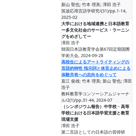
新山 聖也; 竹本 理美; 澤田 浩子
筑波応用言語学研究/(31)/pp.1-14,
2025-02
大学における地域連携と日本語教育
ー多文化社会のサービス・ラーニン
グをめざしてー
澤田 浩子
韓国日本語教育学会第67回定期国際
学術大会, 2024-09-28
高校生によるアートライティングの
言語的特性 指示詞と体言止めによる
体験共有への志向をめぐって
直江 俊雄; 竹本 理美; 新山 聖也; 澤田
浩子
教科教育学コンソーシアムジャーナ
ル/2(1)/pp.31-44, 2024-07
（シンポジウム報告）中学校・高等
学校における日本語学習支援と教育
現場支援
澤田 浩子
第二言語としての日本語の習得研