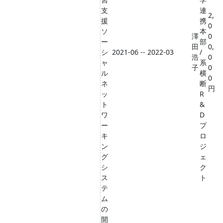
支
連
2,
援
携
0
ソ
本
澤
0
ー
部
田
0,
シ
2021-06 -- 2022-03
/
浩
0
ャ
系
子
0
ル
横
0
ネ
断
円
ッ
R
ト
&
ワ
D
ー
プ
キ
ロ
ン
ジ
グ
ェ
シ
ク
ス
ト
テ
ム
の
開