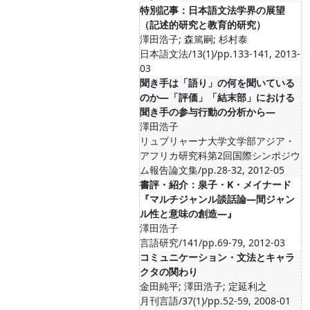
特別記事：日本語文法学界の展望
（記述的研究と教育的研究）
澤田浩子; 森篤嗣; 杉村泰
日本語文法/13(1)/pp.133-141, 2013-
03
聞き手は「語り」の何を聞いている
のか―「評価」「結末部」における
聞き手の参与行動の分析から―
澤田浩子
リュブリャーナ大学文学部アジア・
アフリカ研究科第2回国際シンポジウ
ム報告論文集/pp.28-32, 2012-05
書評・紹介：泉子・K・メイナード
『マルチジャンル談話論―間ジャン
ル性と意味の創造―』
澤田浩子
言語研究/141/pp.69-79, 2012-03
コミュニケーション・文法とキャラ
クタの関わり
金田純平; 澤田浩子; 定延利之
月刊言語/37(1)/pp.52-59, 2008-01