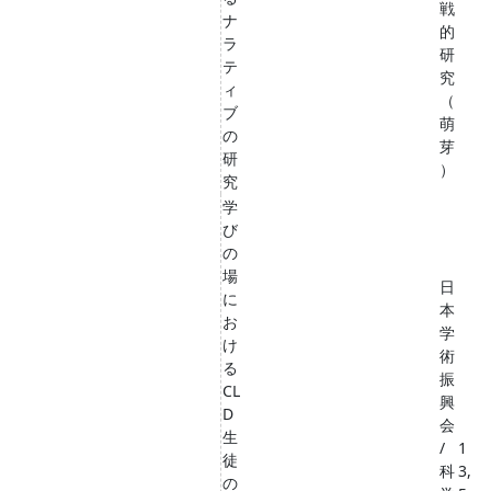
戦
ナ
的
ラ
研
テ
究
ィ
（
ブ
萌
の
芽
研
）
究
学
び
の
場
日
に
本
お
学
け
術
る
振
CL
興
D
会
生
/
1
徒
科
3,
の