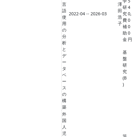
学
5
言
澤
研
4
語
田
2022-04 -- 2026-03
究
0,
使
浩
費
0
用
子
補
0
の
助
0
分
金
円
析
と
基
デ
盤
ー
研
タ
究
ベ
(B
ー
)
ス
の
構
築
外
国
人
児
茨