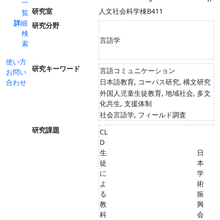
一
研究室
人文社会科学棟B411
覧
詳細
研究分野
検
言語学
索
使い方
研究キーワード
言語コミュニケーション
お問い
日本語教育, コーパス研究, 構文研究
合わせ
外国人児童生徒教育, 地域社会, 多文
化共生, 支援体制
社会言語学, フィールド調査
研究課題
CL
D
生
日
徒
本
に
学
よ
術
る
振
教
興
科
会