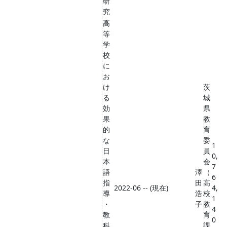
研
究
高
等
学
校
に
お
け
茨
る
城
効
県
果
教
的
育
な
委
1
日
員
0,
本
会
7
語
澤
（
6
指
田
高
2022-06 -- (現在)
4,
導
浩
校
1
・
子
教
4
教
育
0
科
課