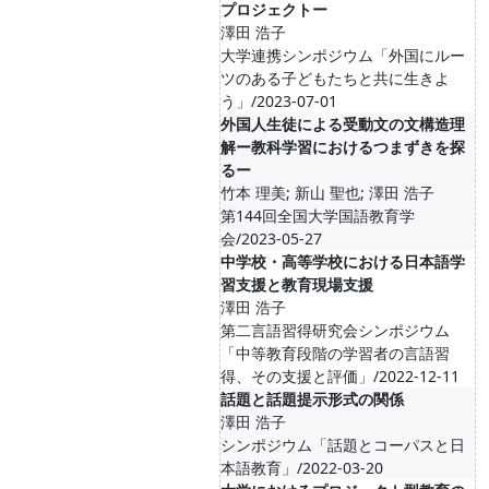
プロジェクトー
澤田 浩子
大学連携シンポジウム「外国にルー
ツのある子どもたちと共に生きよ
う」/2023-07-01
外国人生徒による受動文の文構造理
解ー教科学習におけるつまずきを探
るー
竹本 理美; 新山 聖也; 澤田 浩子
第144回全国大学国語教育学
会/2023-05-27
中学校・高等学校における日本語学
習支援と教育現場支援
澤田 浩子
第二言語習得研究会シンポジウム
「中等教育段階の学習者の言語習
得、その支援と評価」/2022-12-11
話題と話題提示形式の関係
澤田 浩子
シンポジウム「話題とコーパスと日
本語教育」/2022-03-20