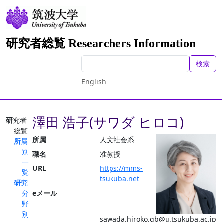
研究者総覧 Researchers Information
検索
English
澤田 浩子(サワダ ヒロコ)
研究者
総覧
所属
人文社会系
所属
別
職名
准教授
一
URL
https://mms-
覧
tsukuba.net
研究
分
eメール
野
別
sawada.hiroko.gb@u.tsukuba.ac.jp