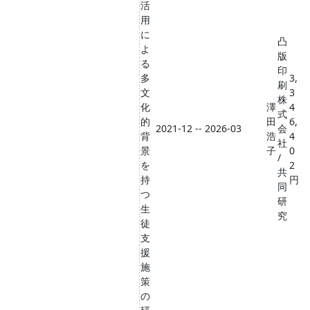
活
用
に
凸
よ
版
る
印
多
3,
刷
文
3
株
化
澤
4
式
的
田
6,
2021-12 -- 2026-03
会
背
浩
4
社
景
子
0
/
を
2
共
持
円
同
つ
研
生
究
徒
支
援
施
策
の