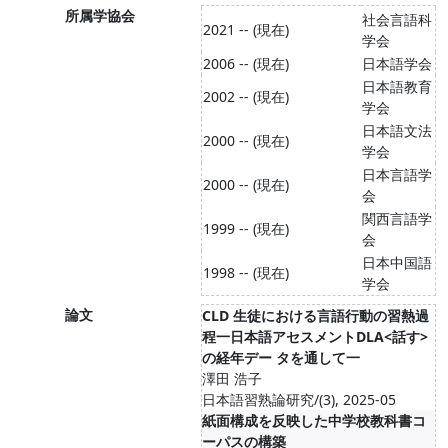
所属学協会
社会言語科
2021 -- (現在)
学会
2006 -- (現在)
日本語学会
日本語教育
2002 -- (現在)
学会
日本語文法
2000 -- (現在)
学会
日本言語学
2000 -- (現在)
会
関西言語学
1999 -- (現在)
会
日本中国語
1998 -- (現在)
学会
論文
CLD 生徒における言語行動の習熱過
程一日本語アセスメントDLA<話す>
の経年デー タを通して一
澤田 浩子
日本語習熟論研究/(3), 2025-05
紙面構成を反映した中学校教科書コ
ーパスの構築