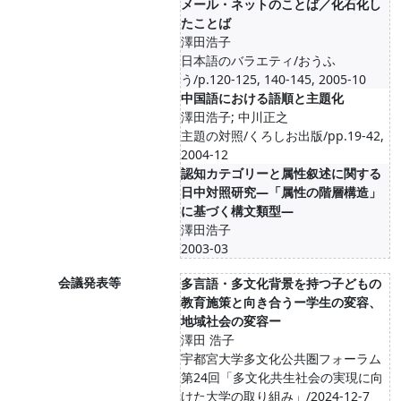
メール・ネットのことば／化石化し
たことば
澤田浩子
日本語のバラエティ/おうふ
う/p.120-125, 140-145, 2005-10
中国語における語順と主題化
澤田浩子; 中川正之
主題の対照/くろしお出版/pp.19-42,
2004-12
認知カテゴリーと属性叙述に関する
日中対照研究―「属性の階層構造」
に基づく構文類型―
澤田浩子
2003-03
会議発表等
多言語・多文化背景を持つ子どもの
教育施策と向き合うー学生の変容、
地域社会の変容ー
澤田 浩子
宇都宮大学多文化公共圏フォーラム
第24回「多文化共生社会の実現に向
けた大学の取り組み」/2024-12-7