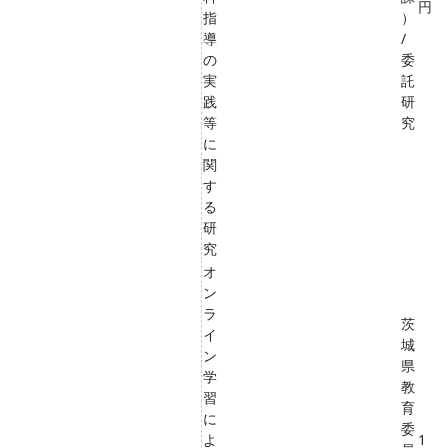
円
指
）
導
/
の
委
実
託
践
研
等
究
に
関
す
る
研
究
オ
ン
ラ
茨
イ
城
ン
県
学
教
習
育
に
委
よ
1