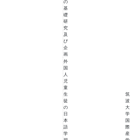
の
基
礎
研
究
及
び
企
画
外
国
人
児
童
生
筑
徒
波
の
大
日
学
本
国
語
際
学
産
習
学