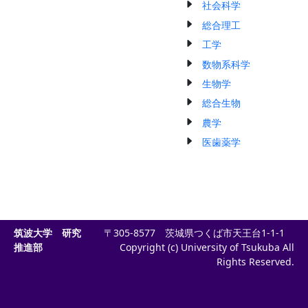
社会科学
総合理工
工学
数物系科学
生物学
総合生物
農学
医歯薬学
筑波大学 研究
〒305-8577 茨城県つくば市天王台1-1-1
推進部
Copyright (c) University of Tsukuba All
Rights Reserved.