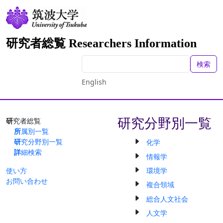
研究者総覧 Researchers Information
検索
English
研究分野別一覧
研究者総覧
所属別一覧
研究分野別一覧
化学
詳細検索
情報学
環境学
使い方
お問い合わせ
複合領域
総合人文社会
人文学