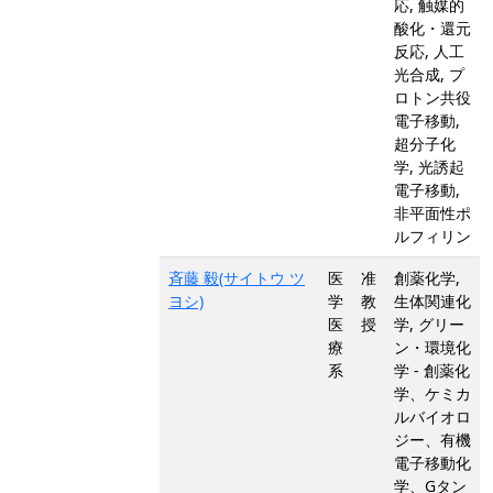
応, 触媒的
酸化・還元
反応, 人工
光合成, プ
ロトン共役
電子移動,
超分子化
学, 光誘起
電子移動,
非平面性ポ
ルフィリン
斉藤 毅(サイトウ ツ
医
准
創薬化学,
ヨシ)
学
教
生体関連化
医
授
学, グリー
療
ン・環境化
系
学 - 創薬化
学、ケミカ
ルバイオロ
ジー、有機
電子移動化
学、Gタン