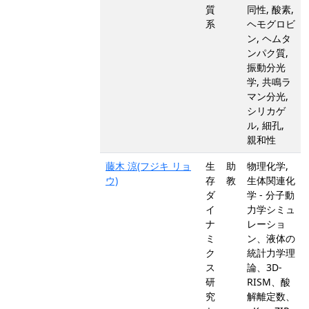
質
同性, 酸素,
系
ヘモグロビ
ン, ヘムタ
ンパク質,
振動分光
学, 共鳴ラ
マン分光,
シリカゲ
ル, 細孔,
親和性
藤木 涼(フジキ リョ
生
助
物理化学,
ウ)
存
教
生体関連化
ダ
学 - 分子動
イ
力学シミュ
ナ
レーショ
ミ
ン、液体の
ク
統計力学理
ス
論、3D-
研
RISM、酸
究
解離定数、