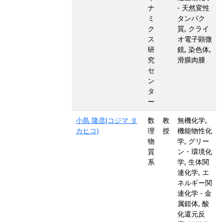
ナ
- 天然変性
ミ
タンパク
ク
質, クライ
ス
オ電子顕微
研
鏡, 染色体,
究
滑膜肉腫
セ
ン
タ
ー
小島 隆彦(コジマ タ
数
教
無機化学,
カヒコ)
理
授
機能物性化
物
学, グリー
質
ン・環境化
系
学, 生体関
連化学, エ
ネルギー関
連化学 - 金
属錯体, 酸
化還元反