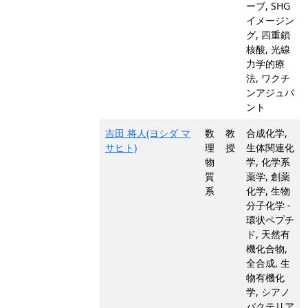
ーブ, SHG
イメージン
グ, 四重鎖
核酸, 光線
力学的療
法, ワクチ
ンアジュバ
ント
吉田 将人(ヨシダ マ
数
教
合成化学,
サヒト)
理
授
生体関連化
物
学, 化学系
質
薬学, 創薬
系
化学, 生物
分子化学 -
環状ペプチ
ド, 天然有
機化合物,
全合成, 生
物有機化
学, シアノ
バクテリア