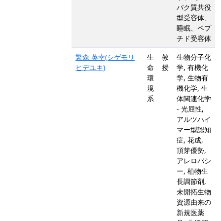
パク質共役
型受容体、
睡眠、ペプ
チド受容体
繁森 英幸(シゲモリ
生
教
生物分子化
ヒデユキ)
命
授
学, 有機化
環
学, 生物有
境
機化学, 生
系
体関連化学
- 光屈性,
アルツハイ
マー型認知
症, 花成,
頂芽優勢,
アレロパシ
ー, 植物生
長調節剤,
未開拓生物
資源由来の
新規医薬