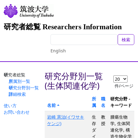
研究者総覧 Researchers Information
検索
English
研究分野別一覧
研究者総覧
所属別一覧
(生体関連化学)
件/ページ
研究分野別一覧
詳細検索
所
職
研究分野 -
名前
属
名
キーワード
使い方
お問い合わせ
岩崎 憲治(イワサキ
生
教
腫瘍生物
ケンジ)
存
授
学, 生体関
ダ
連化学, 構
イ
造生物化学