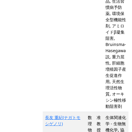
品, 生活習
慣病予防
薬, 環境保
全型機能性
剤, アミロ
イドβ凝集
阻害,
Bruinsma-
Hasegawa
説, 重力屈
性, 肝細胞
増殖因子産
生促進作
用, 天然生
理活性物
質, オーキ
シン極性移
動阻害剤
長友 重紀(ナガトモ
数
准
生体関連化
シゲノリ)
理
教
学 - 生物無
物
授
機化学, 協