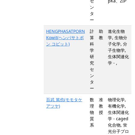
セ
pKa、ZIP
ン
タ
ー
HENGPHASATPORN
計
助
進化生物
Kowit(ヘンパサトポ
算
教
学, 生物分
ン コビット)
科
子化学, 分
学
子生物学,
研
生体関連化
究
学 - ,
セ
ン
タ
ー
百武 篤也(モモタケ
数
准
物理化学,
アツヤ)
理
教
有機化学,
物
授
生体関連化
質
学 - caged
系
化合物, 蛍
光分子プロ