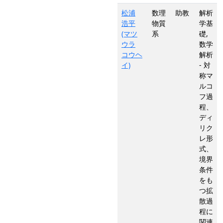
松浦
数理
助教
解析
浩平
物質
学基
(マツ
系
礎,
ウラ
数学
コウヘ
解析
イ)
- 対
称マ
ルコ
フ過
程、
ディ
リク
レ形
式、
境界
条件
をも
つ拡
散過
程に
関連