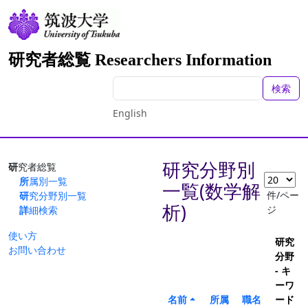
研究者総覧 Researchers Information
検索
English
研究分野別
研究者総覧
所属別一覧
一覧(数学解
件/ペー
研究分野別一覧
析)
ジ
詳細検索
使い方
研究
お問い合わせ
分野
- キ
ーワ
名前
所属
職名
ード