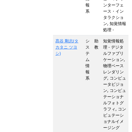
報
ンターフェ
系
ース・イン
タラクショ
ン, 知覚情報
処理 -
髙谷 剛志(タ
シ
助
知覚情報処
カタニ ツヨ
ス
教
理 - デジタ
シ)
テ
ルファブリ
ム
ケーション,
情
物理ベース
報
レンダリン
系
グ, コンピュ
ータビジョ
ン, コンピュ
テーショナ
ルフォトグ
ラフィ, コン
ピュテーシ
ョナルイメ
ージング