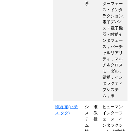
系
ターフェー
ス・インタ
ラクション,
電子デバイ
ス・電子機
器 - 触覚イ
ンタフェー
ス，バーチ
ャルリアリ
ティ，マル
チ＆クロス
モーダル，
錯覚，イン
タラクティ
ブシステ
ム，漆
蜂須 拓(ハチ
シ
准
ヒューマン
ス タク)
ス
教
インターフ
テ
授
ェース・イ
ム
ンタラクシ