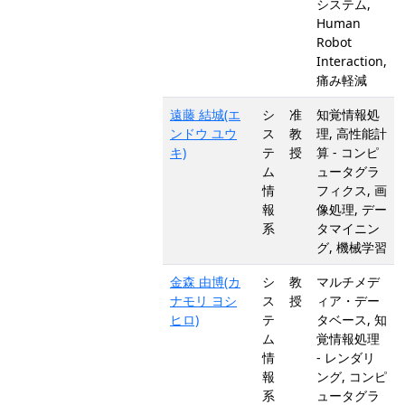
システム,
Human
Robot
Interaction,
痛み軽減
遠藤 結城(エ
シ
准
知覚情報処
ンドウ ユウ
ス
教
理, 高性能計
キ)
テ
授
算 - コンピ
ム
ュータグラ
情
フィクス, 画
報
像処理, デー
系
タマイニン
グ, 機械学習
金森 由博(カ
シ
教
マルチメデ
ナモリ ヨシ
ス
授
ィア・デー
ヒロ)
テ
タベース, 知
ム
覚情報処理
情
- レンダリ
報
ング, コンピ
系
ュータグラ