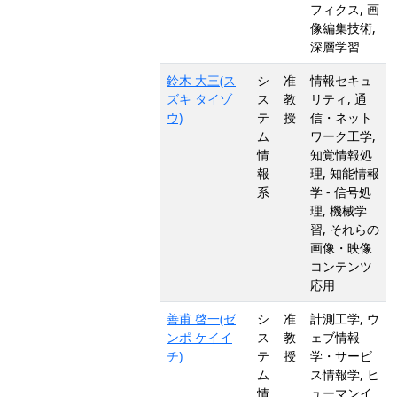
フィクス, 画
像編集技術,
深層学習
鈴木 大三(ス
シ
准
情報セキュ
ズキ タイゾ
ス
教
リティ, 通
ウ)
テ
授
信・ネット
ム
ワーク工学,
情
知覚情報処
報
理, 知能情報
系
学 - 信号処
理, 機械学
習, それらの
画像・映像
コンテンツ
応用
善甫 啓一(ゼ
シ
准
計測工学, ウ
ンポ ケイイ
ス
教
ェブ情報
チ)
テ
授
学・サービ
ム
ス情報学, ヒ
情
ューマンイ