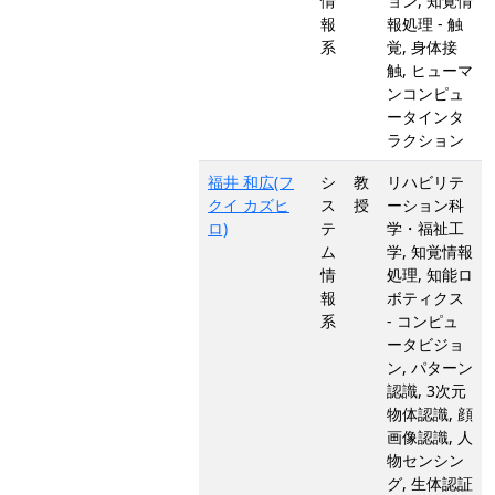
情
ョン, 知覚情
報
報処理 - 触
系
覚, 身体接
触, ヒューマ
ンコンピュ
ータインタ
ラクション
福井 和広(フ
シ
教
リハビリテ
クイ カズヒ
ス
授
ーション科
ロ)
テ
学・福祉工
ム
学, 知覚情報
情
処理, 知能ロ
報
ボティクス
系
- コンピュ
ータビジョ
ン, パターン
認識, 3次元
物体認識, 顔
画像認識, 人
物センシン
グ, 生体認証