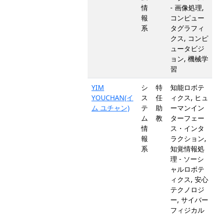
情
- 画像処理,
報
コンピュー
系
タグラフィ
クス, コンピ
ュータビジ
ョン, 機械学
習
YIM
シ
特
知能ロボテ
YOUCHAN(イ
ス
任
ィクス, ヒュ
ム ユチャン)
テ
助
ーマンイン
ム
教
ターフェー
情
ス・インタ
報
ラクション,
系
知覚情報処
理 - ソーシ
ャルロボテ
ィクス, 安心
テクノロジ
ー, サイバー
フィジカル