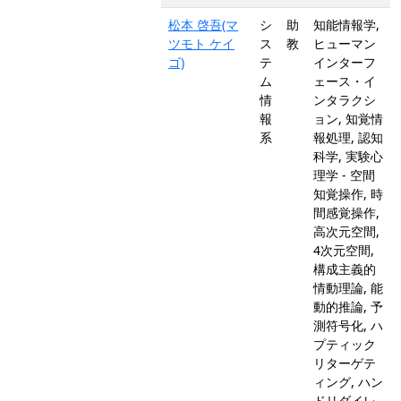
松本 啓吾(マ
シ
助
知能情報学,
ツモト ケイ
ス
教
ヒューマン
ゴ)
テ
インターフ
ム
ェース・イ
情
ンタラクシ
報
ョン, 知覚情
系
報処理, 認知
科学, 実験心
理学 - 空間
知覚操作, 時
間感覚操作,
高次元空間,
4次元空間,
構成主義的
情動理論, 能
動的推論, 予
測符号化, ハ
プティック
リターゲテ
ィング, ハン
ドリダイレ