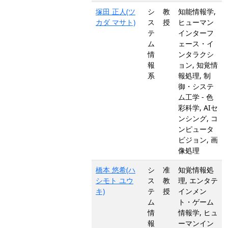
塚田 正人(ツ
シ
教
知能情報学,
カダ マサト)
ス
授
ヒューマン
テ
インターフ
ム
ェース・イ
情
ンタラクシ
報
ョン, 知覚情
系
報処理, 制
御・システ
ム工学 - 色
彩科学, AIセ
ンシング, コ
ンピュータ
ビジョン, 画
像処理
橋本 悠希(ハ
シ
准
知覚情報処
シモト ユウ
ス
教
理, エンタテ
キ)
テ
授
インメン
ム
ト・ゲーム
情
情報学, ヒュ
報
ーマンイン