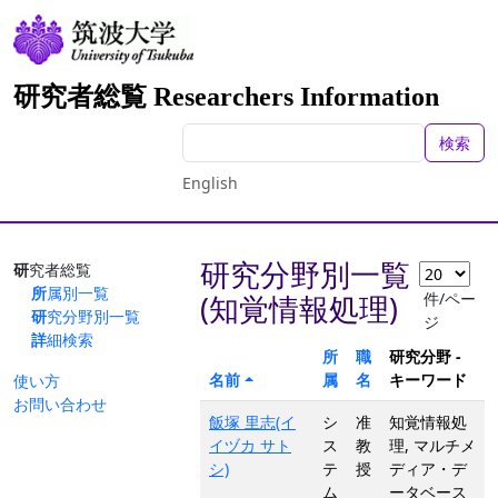
研究者総覧 Researchers Information
検索
English
研究分野別一覧
研究者総覧
所属別一覧
件/ペー
(知覚情報処理)
研究分野別一覧
ジ
詳細検索
所
職
研究分野 -
名前
属
名
キーワード
使い方
お問い合わせ
飯塚 里志(イ
シ
准
知覚情報処
イヅカ サト
ス
教
理, マルチメ
シ)
テ
授
ディア・デ
ム
ータベース