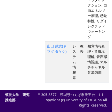
クション, 自
由エネルギ
ー原理, 感覚
特性, リダイ
レクテッド
ウォーキン
グ
山田 武志(ヤ
シ
教
知覚情報処
マダ タケシ)
ス
授
理 - 音環境
テ
理解, 音声感
ム
情認識, マル
情
チチャネル
報
音源強調
系
筑波大学 研究
〒305-8577 茨城県つくば市天王台1-1-1
推進部
Copyright (c) University of Tsukuba All
Rights Reserved.