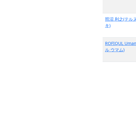
照沼 利之(テル
キ)
ROFIQUL Um
ル ウマム)