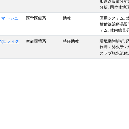
加速器質量分析法
分析, 同位体地
ヌマ トシユ
医学医療系
助教
医用システム, 放
放射線治療品質管
テム, 体内線量
am(ロフィク
生命環境系
特任助教
環境動態解析, 
物理・陸水学 - 
スラブ脱水流体,