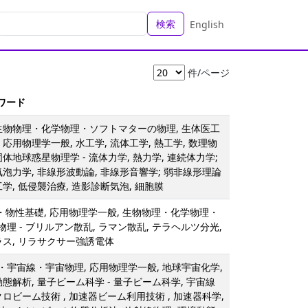
検索
English
件/ページ
ーワード
 生物物理・化学物理・ソフトマターの物理, 生体医工
応用物理学一般, 水工学, 流体工学, 熱工学, 数理物
体地球惑星物理学 - 流体力学, 熱力学, 連続体力学;
気泡力学, 非線形波動論, 非線形音響学; 弱非線形理論
学, 低侵襲治療, 造影診断気泡, 細胞膜
理・物性基礎, 応用物理学一般, 生物物理・化学物理・
理 - ブリルアン散乱, ラマン散乱, テラヘルツ分光,
ラス, リラサクサー強誘電体
宇宙線・宇宙物理, 応用物理学一般, 地球宇宙化学,
動態解析, 量子ビーム科学 - 量子ビーム科学, 宇宙線
クロビーム技術 , 加速器ビーム利用技術 , 加速器科学,