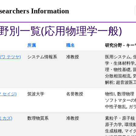
rchers Information
野別一覧(応用物理学一般)
所属
職名
研究分野 - キ
ワ テツヤ)
システム情報系
准教授
医用システム,
学・生体材料学, 
理・物性基礎, 固
分散相混相流, 
解析; 超音波医工
 セイジ)
筑波大学
名誉教授
物性Ⅰ, 数理物
ソフトマターの物
中性子散乱, ガ
ミカズ)
数理物質系
准教授
素粒子・原子核・
原子力学, 環境
生成核種, マイ