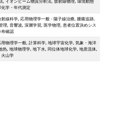
, イオンビーム物質分析法, 放射線物理, 環境動態
球化学・年代測定
射線科学, 応用物理学一般 - 陽子線治療, 腫瘍追跡,
理, 音響波, 深層学習, 医学物理, 患者位置決めシス
分布確認
応用物理学一般, 計算科学, 地球宇宙化学, 気象・海洋
地热, 地球物理学, 地下水, 同位体地球化学, 地质流体,
 火山学