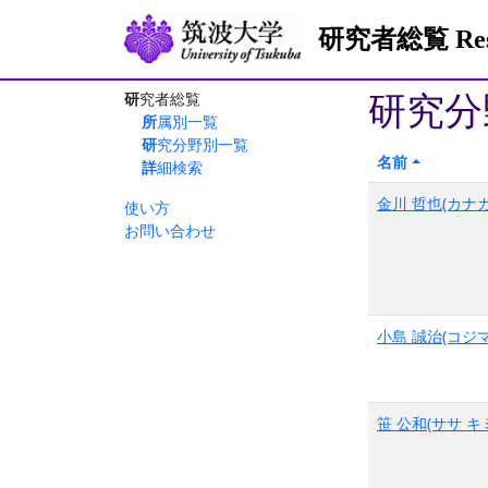
研究者総覧 Resea
研究分
研究者総覧
所属別一覧
研究分野別一覧
名前
詳細検索
金川 哲也(カナガ
使い方
お問い合わせ
小島 誠治(コジマ
笹 公和(ササ キ