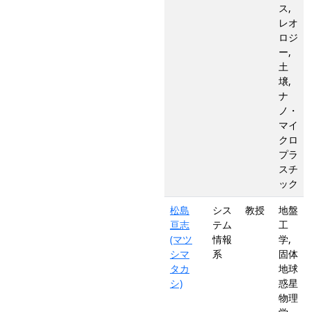
ス,
レオ
ロジ
ー,
土
壌,
ナ
ノ・
マイ
クロ
プラ
スチ
ック
松島
シス
教授
地盤
亘志
テム
工
(マツ
情報
学,
シマ
系
固体
タカ
地球
シ)
惑星
物理