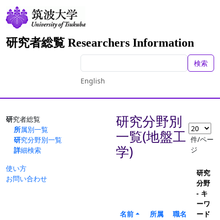
研究者総覧 Researchers Information
検索
English
研究分野別
研究者総覧
所属別一覧
一覧(地盤工
件/ペー
研究分野別一覧
学)
ジ
詳細検索
使い方
研究
お問い合わせ
分野
- キ
ーワ
名前
所属
職名
ード