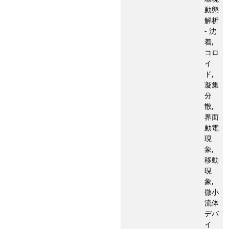
動態
解析
- 沈
着,
コロ
イ
ド,
凝集
分
散,
界面
動電
現
象,
移動
現
象,
微小
流体
デバ
イ