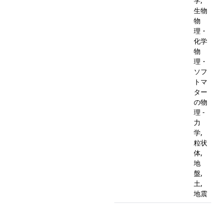
学,
生物
物
理・
化学
物
理・
ソフ
トマ
ター
の物
理 -
力
学,
粒状
体,
地
盤,
土,
地震