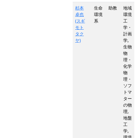
杉本
生命
助教
地域
卓也
環境
環境
(スギ
系
工
モト
学・
タク
計画
ヤ)
学,
生物
物
理・
化学
物
理・
ソフ
トマ
ター
の物
理,
地盤
工
学,
環境