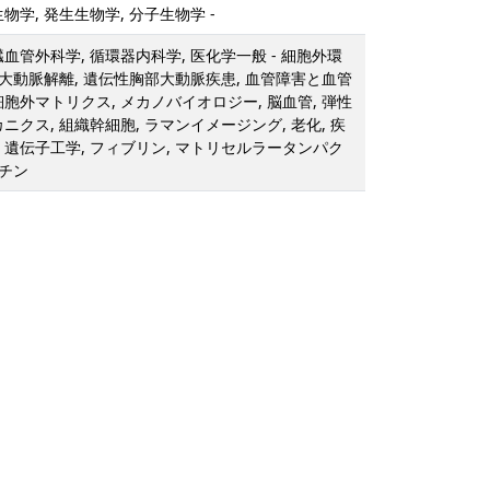
物学, 発生生物学, 分子生物学 -
臓血管外科学, 循環器内科学, 医化学一般 - 細胞外環
, 大動脈解離, 遺伝性胸部大動脈疾患, 血管障害と血管
細胞外マトリクス, メカノバイオロジー, 脳血管, 弾性
ニクス, 組織幹細胞, ラマンイメージング, 老化, 疾
 遺伝子工学, フィブリン, マトリセルラータンパク
スチン