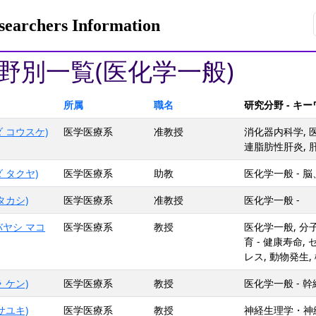
rchers Information
野別一覧(医化学一般)
所属
職名
研究分野 - キ
 コウスケ)
医学医療系
准教授
消化器内科学, 
連脂肪性肝炎, 
 タクヤ)
医学医療系
助教
医化学一般 - 
タカシ)
医学医療系
准教授
医化学一般 -
バヤシ マコ
医学医療系
教授
医化学一般, 分子
育 - 健康寿命,
レス, 動物発生,
 ケン)
医学医療系
教授
医化学一般 - 
サユキ)
医学医療系
教授
神経生理学・神経