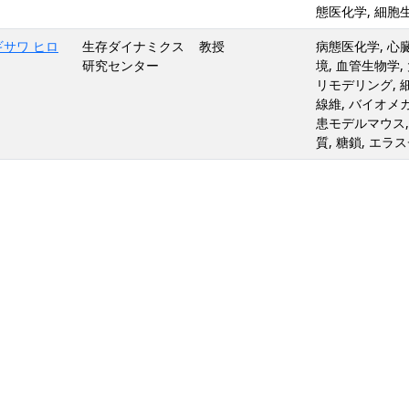
態医化学, 細胞生
ギサワ ヒロ
生存ダイナミクス
教授
病態医化学, 心
研究センター
境, 血管生物学
リモデリング, 
線維, バイオメカ
患モデルマウス,
質, 糖鎖, エラ