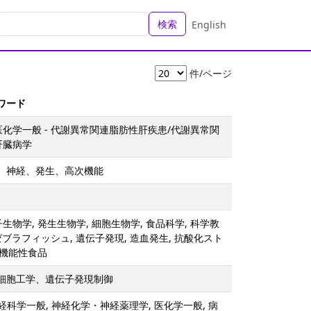
検索
English
件/ページ
ーワード
医化学一般 - 代謝異常関連脂肪性肝疾患/代謝異常関
肝臓病学
脳、神経、発生、高次機能
生物学, 発生生物学, 細胞生物学, 食品科学, 科学教
 ゼブラフィッシュ, 遺伝子発現, 造血発生, 抗酸化スト
 機能性食品
幹細胞工学、遺伝子発現制御
科学一般, 神経化学・神経薬理学, 医化学一般, 病