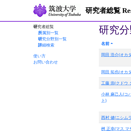
研究者総覧 Resea
研究分
研究者総覧
所属別一覧
研究分野別一覧
名前
詳細検索
岡田 浩介(オカダ
使い方
お問い合わせ
岡田 拓也(オカダ
工藤 崇(クドウ 
小林 麻己人(コ
ト)
西村 健(ニシムラ
桝 正幸(マス マ