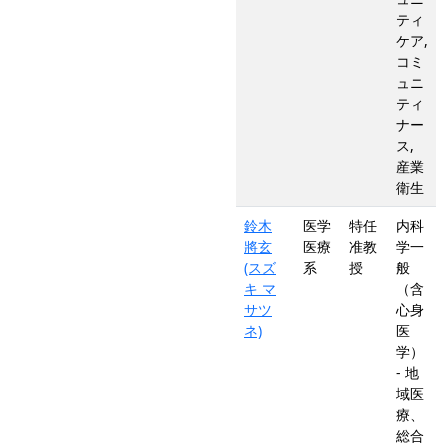
ティ
ケア,
コミ
ュニ
ティ
ナー
ス,
産業
衛生
鈴木
医学
特任
内科
將玄
医療
准教
学一
(スズ
系
授
般
キ マ
（含
サツ
心身
ネ)
医
学）
- 地
域医
療、
総合