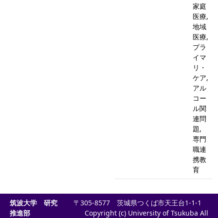
家庭
医療,
地域
医療,
プラ
イマ
リ・
ケア,
アル
コー
ル関
連問
題,
専門
職連
携教
育
筑波大学 研究
〒305-8577 茨城県つくば市天王台1-1-1
推進部
Copyright (c) University of Tsukuba All