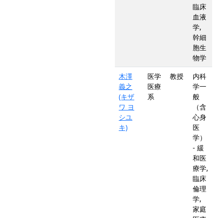
臨床
血液
学,
幹細
胞生
物学
木澤
医学
教授
内科
義之
医療
学一
(キザ
系
般
ワ ヨ
（含
シユ
心身
キ)
医
学）
- 緩
和医
療学,
臨床
倫理
学,
家庭