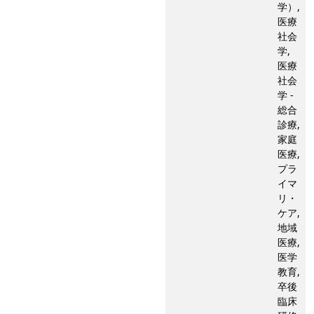
学）,
医療
社会
学,
医療
社会
学 -
総合
診療,
家庭
医療,
プラ
イマ
リ・
ケア,
地域
医療,
医学
教育,
卒後
臨床