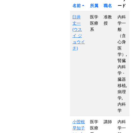
名前
所属
職名
ード
臼井
医学
准教
内科
丈一
医療
授
学一
(ウス
系
般
イ ジ
（含
ョウイ
心身
チ)
医
学）,
腎臓
内科
学 -
臓器
移植,
病理
学,
内科
学
小曽根
医学
講師
内科
早知子
医療
学一