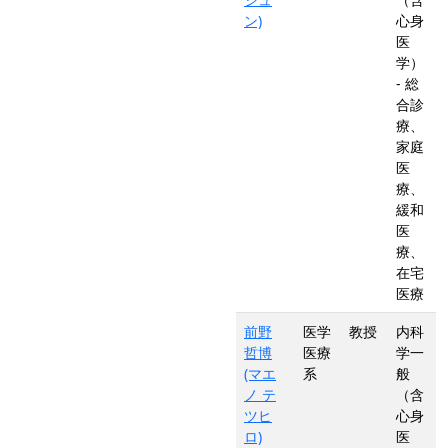
ン)
心身
医
学）
- 総
合診
療、
家庭
医
療、
緩和
医
療、
在宅
医療
前野
医学
教授
内科
哲博
医療
学一
(マエ
系
般
ノ テ
（含
ツヒ
心身
ロ)
医