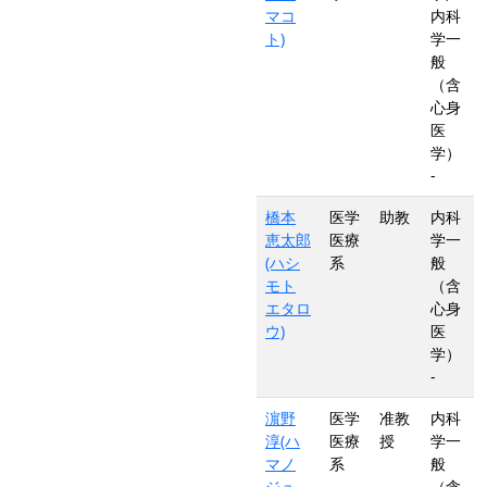
マコ
内科
ト)
学一
般
（含
心身
医
学）
-
橋本
医学
助教
内科
恵太郎
医療
学一
(ハシ
系
般
モト
（含
エタロ
心身
ウ)
医
学）
-
濵野
医学
准教
内科
淳(ハ
医療
授
学一
マノ
系
般
ジュ
（含