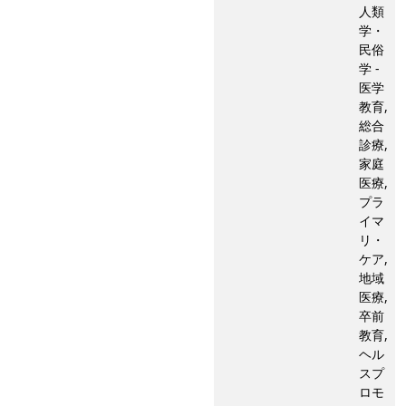
人類
学・
民俗
学 -
医学
教育,
総合
診療,
家庭
医療,
プラ
イマ
リ・
ケア,
地域
医療,
卒前
教育,
ヘル
スプ
ロモ