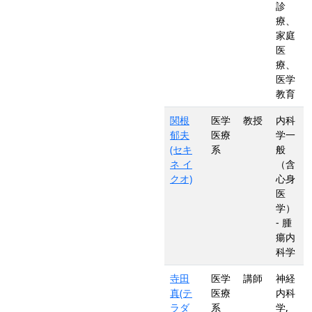
診
療、
家庭
医
療、
医学
教育
関根
医学
教授
内科
郁夫
医療
学一
(セキ
系
般
ネ イ
（含
クオ)
心身
医
学）
- 腫
瘍内
科学
寺田
医学
講師
神経
真(テ
医療
内科
ラダ
系
学,