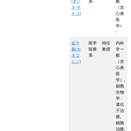
(オゾ
系
般
ネ サ
（含
チコ)
心身
医
学）
-
金子
医学
特任
内科
新(カ
医療
教授
学一
ネコ
系
般
シン)
（含
心身
医
学）,
細胞
生物
学 -
遺伝
子治
療,
細胞
治療,