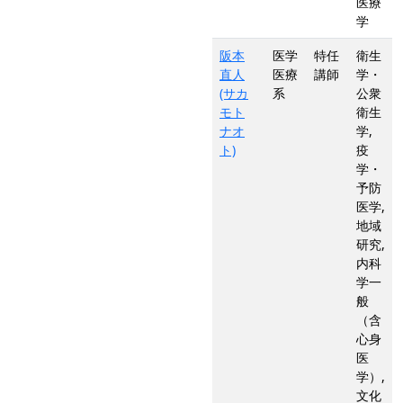
医療
学
阪本
医学
特任
衛生
直人
医療
講師
学・
(サカ
系
公衆
モト
衛生
ナオ
学,
ト)
疫
学・
予防
医学,
地域
研究,
内科
学一
般
（含
心身
医
学）,
文化