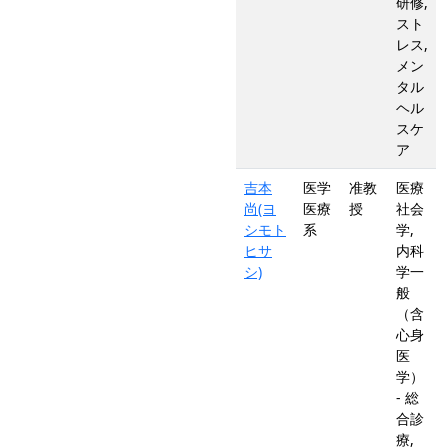
研修,
スト
レス,
メン
タル
ヘル
スケ
ア
吉本
医学
准教
医療
尚(ヨ
医療
授
社会
シモト
系
学,
ヒサ
内科
シ)
学一
般
（含
心身
医
学）
- 総
合診
療,