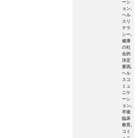
ーシ
ョン,
ヘル
スリ
テラ
シー,
健康
の社
会的
決定
要因,
ヘル
スコ
ミュ
ニケ
ーシ
ョン,
卒後
臨床
教育,
コミ
ュニ