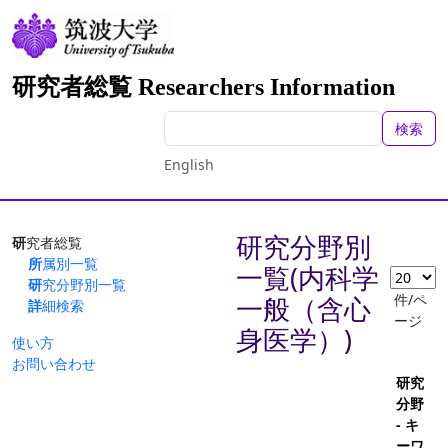
研究者総覧 Researchers Information
検索
English
研究分野別
研究者総覧
所属別一覧
一覧(内科学
研究分野別一覧
件/ペ
一般（含心
詳細検索
ージ
身医学）)
使い方
お問い合わせ
研究
分野
- キ
ーワ