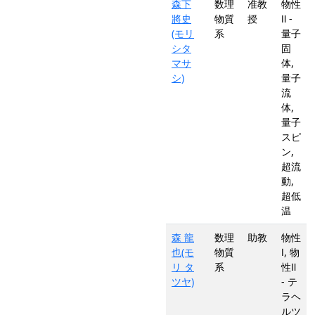
森下
数理
准教
物性
將史
物質
授
Ⅱ -
(モリ
系
量子
シタ
固
マサ
体,
シ)
量子
流
体,
量子
スピ
ン,
超流
動,
超低
温
森 龍
数理
助教
物性
也(モ
物質
Ⅰ, 物
リ タ
系
性Ⅱ
ツヤ)
- テ
ラヘ
ルツ