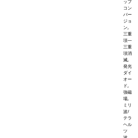
ップ
コン
バー
ジョ
ン,
三重
項―
三重
項消
滅,
発光
ダイ
オー
ド,
強磁
場,
ミリ
波/
テラ
ヘル
ツ
波,