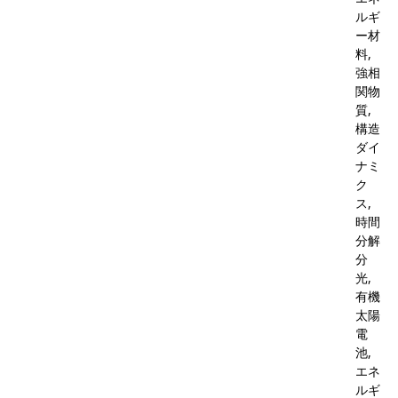
ルギ
ー材
料,
強相
関物
質,
構造
ダイ
ナミ
ク
ス,
時間
分解
分
光,
有機
太陽
電
池,
エネ
ルギ