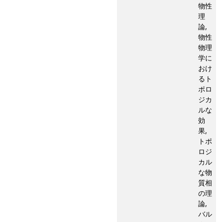
物性
理
論,
物性
物理
学に
おけ
るト
ポロ
ジカ
ルな
効
果,
トポ
ロジ
カル
な物
質相
の理
論,
バル