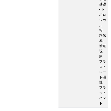
基礎
- ト
ポロ
ジカ
ル
相,
超伝
導,
輸送
現
象,
フラ
スト
レー
ト磁
性,
フラ
ット
バン
ド