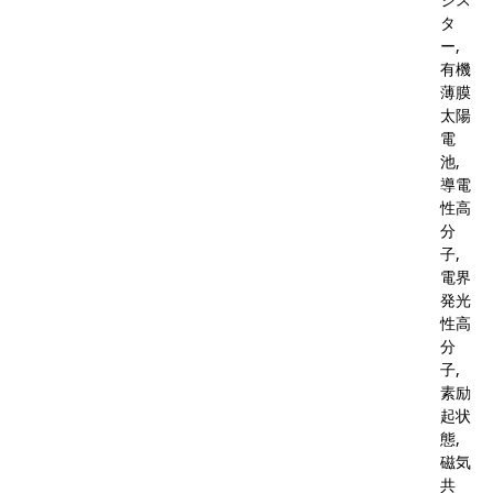
タ
ー,
有機
薄膜
太陽
電
池,
導電
性高
分
子,
電界
発光
性高
分
子,
素励
起状
態,
磁気
共