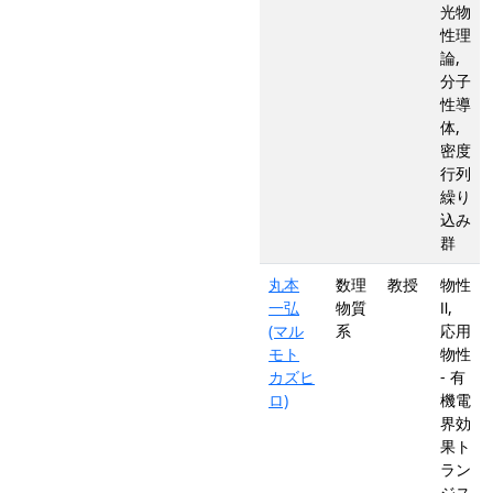
光物
性理
論,
分子
性導
体,
密度
行列
繰り
込み
群
丸本
数理
教授
物性
一弘
物質
Ⅱ,
(マル
系
応用
モト
物性
カズヒ
- 有
ロ)
機電
界効
果ト
ラン
ジス