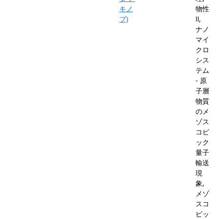
キノ
物性
ブ)
Ⅱ,
ナノ
マイ
クロ
シス
テム
- 原
子層
物質
のメ
ゾス
コピ
ック
量子
輸送
現
象,
メゾ
スコ
ピッ