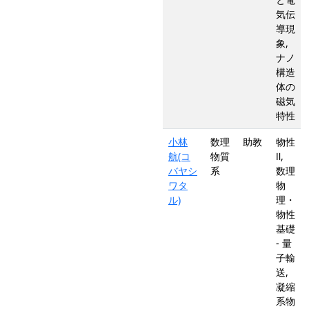
気伝
導現
象,
ナノ
構造
体の
磁気
特性
小林
数理
助教
物性
航(コ
物質
Ⅱ,
バヤシ
系
数理
ワタ
物
ル)
理・
物性
基礎
- 量
子輸
送,
凝縮
系物