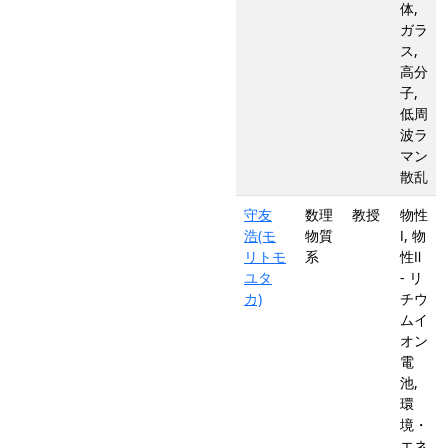
体,
ガラ
ス,
高分
子,
低周
波ラ
マン
散乱
守友
数理
教授
物性
浩(モ
物質
Ⅰ, 物
リトモ
系
性Ⅱ
ユタ
- リ
カ)
チウ
ムイ
オン
電
池,
環
境・
エネ