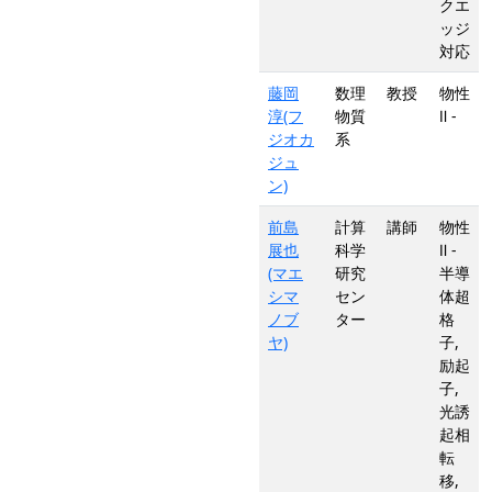
クエ
ッジ
対応
藤岡
数理
教授
物性
淳(フ
物質
Ⅱ -
ジオカ
系
ジュ
ン)
前島
計算
講師
物性
展也
科学
Ⅱ -
(マエ
研究
半導
シマ
セン
体超
ノブ
ター
格
ヤ)
子,
励起
子,
光誘
起相
転
移,