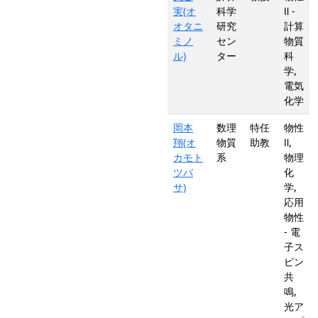
実(オ
科学
Ⅱ -
オタニ
研究
計算
ミノ
セン
物質
ル)
ター
科
学,
電気
化学
岡本
数理
特任
物性
翔(オ
物質
助教
Ⅱ,
カモト
系
物理
ツバ
化
サ)
学,
応用
物性
- 電
子ス
ピン
共
鳴,
光ア