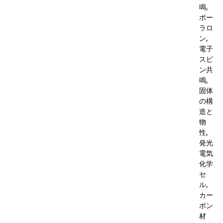
鳴,
ポー
ラロ
ン,
電子
スピ
ン共
鳴,
固体
の構
造と
物
性,
発光
電気
化学
セ
ル,
カー
ボン
材