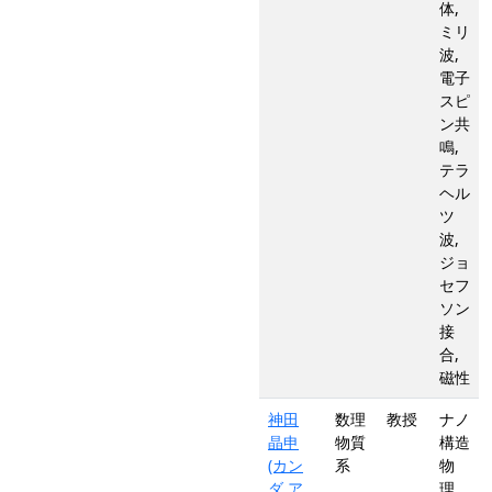
体,
ミリ
波,
電子
スピ
ン共
鳴,
テラ
ヘル
ツ
波,
ジョ
セフ
ソン
接
合,
磁性
神田
数理
教授
ナノ
晶申
物質
構造
(カン
系
物
ダ ア
理,