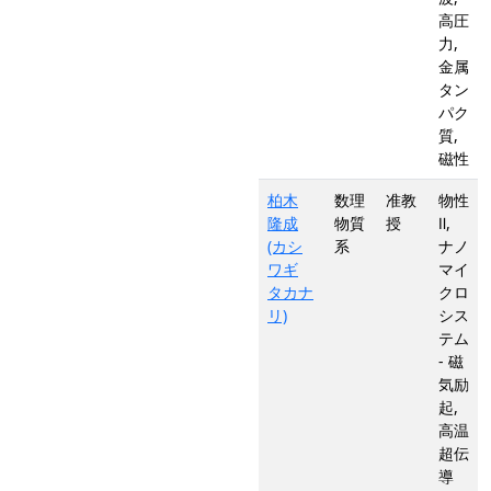
高圧
力,
金属
タン
パク
質,
磁性
柏木
数理
准教
物性
隆成
物質
授
Ⅱ,
(カシ
系
ナノ
ワギ
マイ
タカナ
クロ
リ)
シス
テム
- 磁
気励
起,
高温
超伝
導