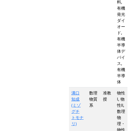
料,
有機
発光
ダイ
オー
ド,
有機
半導
体デ
バイ
ス,
有機
半導
体
溝口
数理
准教
物性
知成
物質
授
Ⅰ, 物
(ミゾ
系
性Ⅱ,
グチ
数理
トモナ
物
リ)
理・
物性