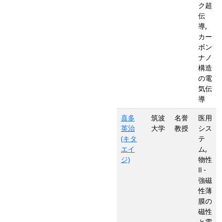
ク超
伝
導,
カー
ボン
ナノ
構造
の電
気伝
導
喜多
筑波
名誉
医用
英治
大学
教授
シス
(キタ
テ
エイ
ム,
ジ)
物性
Ⅱ -
強磁
性薄
膜の
磁性
と電