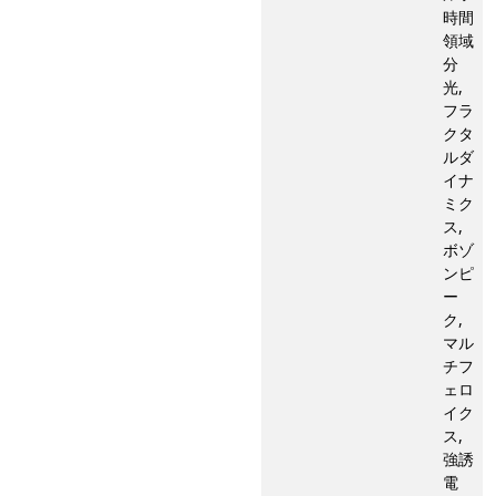
時間
領域
分
光,
フラ
クタ
ルダ
イナ
ミク
ス,
ボゾ
ンピ
ー
ク,
マル
チフ
ェロ
イク
ス,
強誘
電