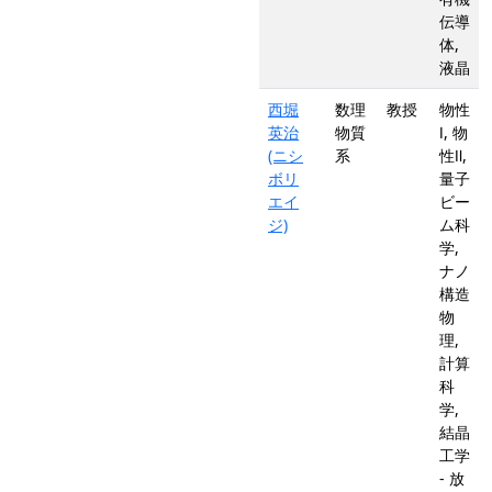
伝導
体,
液晶
西堀
数理
教授
物性
英治
物質
Ⅰ, 物
(ニシ
系
性Ⅱ,
ボリ
量子
エイ
ビー
ジ)
ム科
学,
ナノ
構造
物
理,
計算
科
学,
結晶
工学
- 放