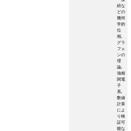
続な
どの
幾何
学的
位
相,
グラ
フェ
ンの
理
論,
強相
関電
子
系,
数値
計算
によ
り検
証可
能な