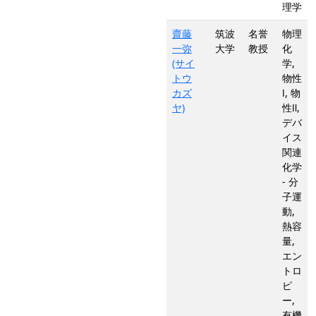
理学
齋藤
筑波
名誉
物理
一弥
大学
教授
化
(サイ
学,
トウ
物性
カズ
Ⅰ, 物
ヤ)
性Ⅱ,
デバ
イス
関連
化学
- 分
子運
動,
熱容
量,
エン
トロ
ピ
ー,
有機