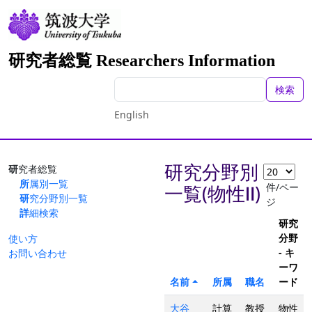
研究者総覧 Researchers Information
検索
English
研究分野別
研究者総覧
所属別一覧
件/ペー
一覧(物性Ⅱ)
研究分野別一覧
ジ
詳細検索
研究
分野
使い方
- キ
お問い合わせ
ーワ
名前
所属
職名
ード
大谷
計算
教授
物性