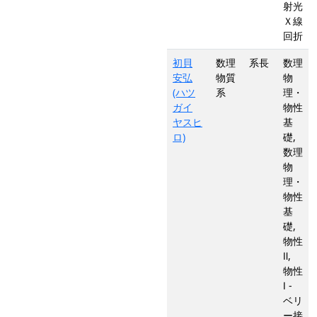
射光
Ｘ線
回折
初貝
数理
系長
数理
安弘
物質
物
(ハツ
系
理・
ガイ
物性
ヤスヒ
基
ロ)
礎,
数理
物
理・
物性
基
礎,
物性
Ⅱ,
物性
Ⅰ -
ベリ
ー接