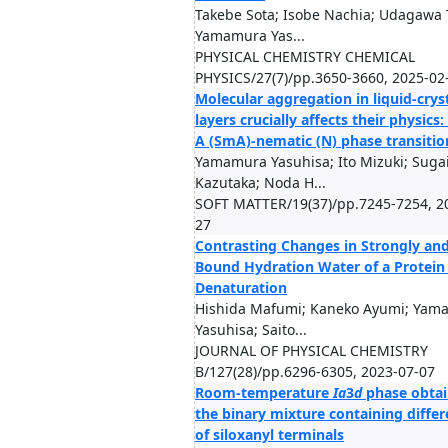
Takebe Sota; Isobe Nachia; Udagawa 
Yamamura Yas...
PHYSICAL CHEMISTRY CHEMICAL
PHYSICS/27(7)/pp.3650-3660, 2025-02
Molecular aggregation in liquid-cryst
layers crucially affects their physics
A (SmA)-nematic (N) phase transitio
Yamamura Yasuhisa; Ito Mizuki; Suga
Kazutaka; Noda H...
SOFT MATTER/19(37)/pp.7245-7254, 2
27
Contrasting Changes in Strongly an
Bound Hydration Water of a Protein
Denaturation
Hishida Mafumi; Kaneko Ayumi; Yam
Yasuhisa; Saito...
JOURNAL OF PHYSICAL CHEMISTRY
B/127(28)/pp.6296-6305, 2023-07-07
Room-temperature
Ia
3
d
phase obtai
the binary mixture containing differ
of siloxanyl terminals