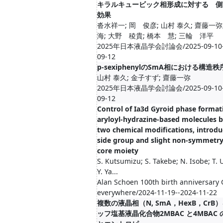
キラルキュービック相形成に対する 側
効果
沓水祥一; 岡 俊彦; 山村 泰久; 齋藤一弥
海; 大野 稜貴; 橋本 慧; 三輪 洋平
2025年日本液晶学会討論会/2025-09-10--
09-12
p-sexiphenylのSmA相における構造秩
山村 泰久; 金子すず; 齋藤一弥
2025年日本液晶学会討論会/2025-09-10--
09-12
Control of Ia3d Gyroid phase format
aryloyl-hydrazine-based molecules b
two chemical modifications, introdu
side group and slight non-symmetry
core moiety
S. Kutsumizu; S. Takebe; N. Isobe; T.
Y. Ya...
Alan Schoen 100th birth anniversary 
everywhere/2024-11-19--2024-11-22
複数の液晶相（N, SmA，HexB，CrB
ッフ塩基液晶化合物2MBAC と4MBAC