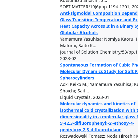
Kutsumizu Shoichi; S...
SOFT MATTER/19(6)/pp.1194-1201, 20
Anti-sigmoidal Composition Depend
Glass Transition Temperature and Ex
Heat Capacity Across It in a Binary 
Globular Alcohols
Yamamura Yasuhisa; Nomiya Kaoru; H
Mafumi; Saito K...
Journal of Solution Chemistry/53/pp.
2023-02
Spontaneous Formation of Cubic Ph
Molecular Dynamics Study for Soft R
Spherocylinders
Aoki Keiko M.; Yamamura Yasuhisa; 
Shoichi; Sait...
Liquid Crystals, 2023-01
Molecular dynamics and kinetics of
isothermal cold crystallization with
dimensionality in a molecular glass 
5’-(2,3-difluorophenyl)-2’-ethoxy-4-
pentyloxy-2,3-difluorotolane
Rozwadowski Tomasz; Noda Hiroshi; 