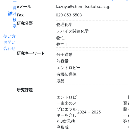
一
eメール
kazuya@chem.tsukuba.ac.jp
覧
詳細
Fax
029-853-6503
検
研究分野
物理化学
索
デバイス関連化学
使い方
物性Ⅰ
お問い
物性Ⅱ
合わせ
研究キーワード
分子運動
熱容量
エントロピー
有機伝導体
液晶
研究課題
エントロピ
ー由来のメ
齋
ゾヒエラル
藤
2024 -- 2025
キーを介し
一
た3次元秩
弥
序形成