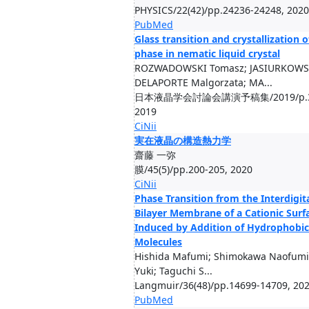
PHYSICS/22(42)/pp.24236-24248, 2020
PubMed
Glass transition and crystallization 
phase in nematic liquid crystal
ROZWADOWSKI Tomasz; JASIURKOWS
DELAPORTE Malgorzata; MA...
日本液晶学会討論会講演予稿集/2019/p.3
2019
CiNii
実在液晶の構造熱力学
齋藤 一弥
膜/45(5)/pp.200-205, 2020
CiNii
Phase Transition from the Interdigit
Bilayer Membrane of a Cationic Surf
Induced by Addition of Hydrophobic
Molecules
Hishida Mafumi; Shimokawa Naofumi
Yuki; Taguchi S...
Langmuir/36(48)/pp.14699-14709, 20
PubMed