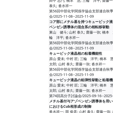
田中 志門; 橋本 慧; 三輪 洋平; 齋藤一
泰久; 沓水祥一
第56回中部化学関係学協会支部連合秋
会/2025-11-08--2025-11-09
コア部にメチル基を持つキュービック液
ベンゼン誘導体の混合系の相転移挙動
東山 健斗; 山村 泰久; 齋藤一弥; 橋本 
輪 洋平; 沓水祥一
第56回中部化学関係学協会支部連合秋
会/2025-11-08--2025-11-09
キュービック液晶相の粘着機能性
原山 愛未; 中村 匠; 三輪 洋平; 橋本 
太郎; 山村 泰久; 齋藤一弥; 沓水祥一
第56回中部化学関係学協会支部連合秋
会/2025-11-08--2025-11-09
キュービック液晶の粘弾性挙動と粘着機
原山 愛未; 中村 匠; 三輪 洋平; 橋本 
太郎; 山村 泰久; 齋藤一弥; 沓水祥一
第74回高分子討論会/2025-09-16--2025-
メチル基付与アゾベンゼン誘導体を用い
におけるCub相形成の制御
沓水祥一; 岡 俊彦; 山村 泰久; 齋藤一弥; 