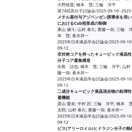
大野稜貴; 橋本 慧; 三輪 洋平
第74回高分子討論会/2025-09-16--2025-
メチル基付与アゾベンゼン誘導体を用い
におけるCub相形成の制御
東山 健斗; 山村 泰久; 齋藤一弥; 三輪 洋
本 慧; 沓水祥一
2025年日本液晶学会討論会/2025-09-10--
09-12
非対称コアを持ったキュービック液晶性
分子コア凝集構造
矢島 諒也; 橋本 慧; 三輪 洋平; 山村 
藤一弥; 沓水祥一
2025年日本液晶学会討論会/2025-09-10--
09-12
二成分キュービック液晶混合物の粘弾性
着機能
原山 愛未; 中村 匠; 三輪 洋平; 橋本 
太郎; 山村 泰久; 齋藤一弥; 沓水祥一
2025年日本液晶学会討論会/2025-09-10--
09-12
ビス(アリーロイル)ヒドラジン分子の熱