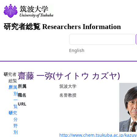
研究者総覧 Researchers Information
English
齋藤 一弥(サイトウ カズヤ)
研究者
総覧
所属
筑波大学
所属
別
職名
名誉教授
一
URL
覧
研究
分
野
別
http://www.chem.tsukuba.ac.jp/kazuy