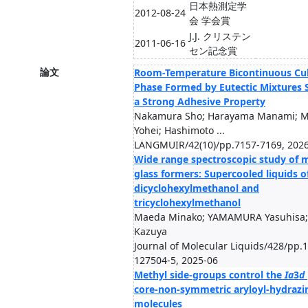
日本熱測定学
2012-08-24
会 学会賞
J.J. クリステン
2011-06-16
セン記念賞
論文
Room-Temperature Bicontinuous Cu
Phase Formed by Eutectic Mixtures
a Strong Adhesive Property
Nakamura Sho; Harayama Manami; 
Yohei; Hashimoto ...
LANGMUIR/42(10)/pp.7157-7169, 2026
Wide range spectroscopic study of 
glass formers: Supercooled liquids o
dicyclohexylmethanol and
tricyclohexylmethanol
Maeda Minako; YAMAMURA Yasuhisa; 
Kazuya
Journal of Molecular Liquids/428/pp.
127504-5, 2025-06
Methyl side-groups control the
Ia
3
d
core-non-symmetric aryloyl-hydrazi
molecules