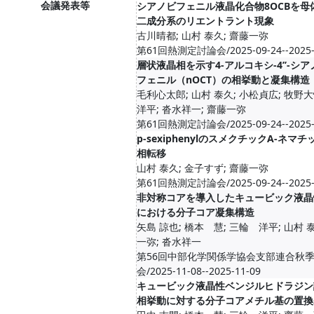
会議発表等
シアノビフェニル液晶化合物8OCBを母
二成分系のリエントラント現象
古川晴都; 山村 泰久; 齋藤一弥
第61回熱測定討論会/2025-09-24--2025-
層状液晶相を示す4-アルコキシ-4’’-シアノ
フェニル（nOCT）の相挙動と凝集構造
毛利心太郎; 山村 泰久; 小松貞広; 牧野大
洋平; 沓水祥一; 齋藤一弥
第61回熱測定討論会/2025-09-24--2025-
p-sexiphenylのスメクチックA-ネマ
相転移
山村 泰久; 金子すず; 齋藤一弥
第61回熱測定討論会/2025-09-24--2025-
非対称コアを導入したキュービック液晶
における分子コア凝集構造
矢島 諒也; 橋本 慧; 三輪 洋平; 山村 
一弥; 沓水祥一
第56回中部化学関係学協会支部連合秋
会/2025-11-08--2025-11-09
キュービック液晶性ベンジルヒドラジン
相挙動に対する分子コアメチル基の置換