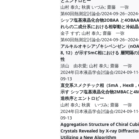
とエントロピー
山村 泰久; 秋廣 いづみ; 齋藤 一弥
第60回熱測定討論会/2024-09-26--2024-
シッフ塩基液晶化合物2OBAA と4OBA
れらの二成分系における相挙動と冷結晶
金子 すず; 山村 泰久; 齋藤 一弥
第60回熱測定討論会/2024-09-26--2024-
アルキルオキシアゾキシベンゼン（nOAB ; 
8, 12）が示すSmC相における 層間隔
性
須山 由衣愛; 山村 泰久; 齋藤 一弥
2024年日本液晶学会討論会/2024-09-11--
09-13
直交系スメクチック相（SmA，HexB，
示す シッフ塩基液晶化合物2MBACと4M
造秩序とエントロピー
山村 泰久; 秋廣 いづみ; 齋藤 一弥
2024年日本液晶学会討論会/2024-09-11--
09-13
Aggregation Structure of Chiral Cubi
Crystals Revealed by X-ray Diffracti
Utilizing a New Algorithm