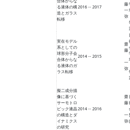
合体からな
藤
る液体の構
2016 -- 2017
一
造とガラス
弥
転移
実在モデル
齋
系としての
藤
球形分子会
2014 -- 2015
合体からな
一
る液体のガ
弥
ラス転移
擬二成分描
像に基づく
齋
サーモトロ
藤
ピック液晶
2014 -- 2016
の構造とダ
一
イナミクス
弥
の研究