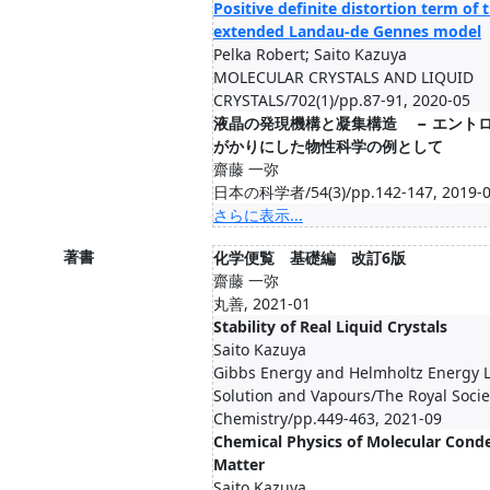
Positive definite distortion term of 
extended Landau-de Gennes model
Pelka Robert; Saito Kazuya
MOLECULAR CRYSTALS AND LIQUID
CRYSTALS/702(1)/pp.87-91, 2020-05
液晶の発現機構と凝集構造 − エント
がかりにした物性科学の例として
齋藤 一弥
日本の科学者/54(3)/pp.142-147, 2019-
さらに表示...
著書
化学便覧 基礎編 改訂6版
齋藤 一弥
丸善, 2021-01
Stability of Real Liquid Crystals
Saito Kazuya
Gibbs Energy and Helmholtz Energy L
Solution and Vapours/The Royal Socie
Chemistry/pp.449-463, 2021-09
Chemical Physics of Molecular Cond
Matter
Saito Kazuya