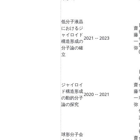
低分子液晶
におけるジ
齋
ャイロイド
藤
2021 -- 2023
構造形成の
一
分子論の確
弥
立
ジャイロイ
齋
ド構造形成
藤
2020 -- 2021
の動的分子
一
論の探究
弥
球形分子会
齋