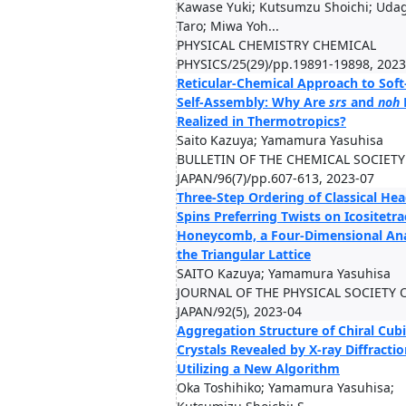
Kawase Yuki; Kutsumzu Shoichi; Ud
Taro; Miwa Yoh...
PHYSICAL CHEMISTRY CHEMICAL
PHYSICS/25(29)/pp.19891-19898, 2023
Reticular-Chemical Approach to Soft
Self-Assembly: Why Are
srs
and
noh
Realized in Thermotropics?
Saito Kazuya; Yamamura Yasuhisa
BULLETIN OF THE CHEMICAL SOCIETY
JAPAN/96(7)/pp.607-613, 2023-07
Three-Step Ordering of Classical Hea
Spins Preferring Twists on Icositetra
Honeycomb, a Four-Dimensional Ana
the Triangular Lattice
SAITO Kazuya; Yamamura Yasuhisa
JOURNAL OF THE PHYSICAL SOCIETY 
JAPAN/92(5), 2023-04
Aggregation Structure of Chiral Cubi
Crystals Revealed by X-ray Diffracti
Utilizing a New Algorithm
Oka Toshihiko; Yamamura Yasuhisa;