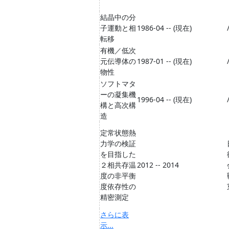
結晶中の分
子運動と相
1986-04 -- (現在)
転移
有機／低次
元伝導体の
1987-01 -- (現在)
物性
ソフトマタ
ーの凝集機
1996-04 -- (現在)
構と高次構
造
定常状態熱
力学の検証
を目指した
２相共存温
2012 -- 2014
度の非平衡
度依存性の
精密測定
さらに表
示...