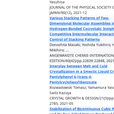
Yasuhisa
JOURNAL OF THE PHYSICAL SOCIETY 
JAPAN/90(12), 2021-12
Various Stacking Patterns of Two-
Dimensional Molecular Assemblies i
Hydrogen-Bonded Cocrystals: Insigh
Competitive Intermolecular Interact
Control of Stacking Patterns
Donoshita Masaki; Yoshida Yukihiro; 
Mikihiro; ...
ANGEWANDTE CHEMIE-INTERNATION
EDITION/60(42)/pp.22839-22848, 202
Interplay between Melt and Cold
Crystallization in a Smectic Liquid Cr
Pentylphenyl 4-(trans-4-
Pentylcyclohexyl)benzoate
Rozwadowski Tomasz; Yamamura Yasu
Saito Kazuya
CRYSTAL GROWTH & DESIGN/21(5)/pp
2785, 2021-05
Stabilization of Bicontinuous Cubic 