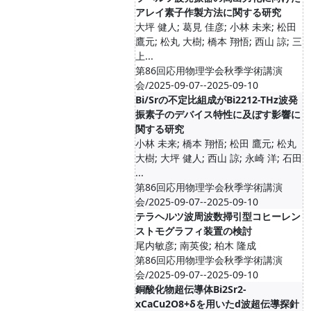
アレイ素子作製方法に関する研究
大坪 健人; 葛見 佳彦; 小林 未来; 松田
鷹元; 松丸 大樹; 橋本 翔悟; 西山 諒; 三
上...
第86回応用物理学会秋季学術講演
会/2025-09-07--2025-09-10
Bi/Srの不定比組成がBi2212-THz波発
振素子のデバイス特性に及ぼす影響に
関する研究
小林 未来; 橋本 翔悟; 松田 鷹元; 松丸
大樹; 大坪 健人; 西山 諒; 永崎 洋; 石田
...
第86回応用物理学会秋季学術講演
会/2025-09-07--2025-09-10
テラヘルツ波周波数掃引型コヒーレン
ストモグラフィ装置の検討
尾内敏彦; 南英俊; 柏木 隆成
第86回応用物理学会秋季学術講演
会/2025-09-07--2025-09-10
銅酸化物超伝導体Bi2Sr2-
xCaCu2O8+δを用いたd波超伝導探針