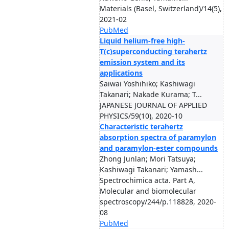
Materials (Basel, Switzerland)/14(5),
2021-02
PubMed
Liquid helium-free high-
T(c)superconducting terahertz
emission system and its
applications
Saiwai Yoshihiko; Kashiwagi
Takanari; Nakade Kurama; T...
JAPANESE JOURNAL OF APPLIED
PHYSICS/59(10), 2020-10
Characteristic terahertz
absorption spectra of paramylon
and paramylon-ester compounds
Zhong Junlan; Mori Tatsuya;
Kashiwagi Takanari; Yamash...
Spectrochimica acta. Part A,
Molecular and biomolecular
spectroscopy/244/p.118828, 2020-
08
PubMed