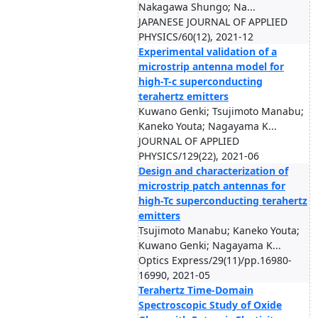
Nakagawa Shungo; Na...
JAPANESE JOURNAL OF APPLIED
PHYSICS/60(12), 2021-12
Experimental validation of a
microstrip antenna model for
high-T-c superconducting
terahertz emitters
Kuwano Genki; Tsujimoto Manabu;
Kaneko Youta; Nagayama K...
JOURNAL OF APPLIED
PHYSICS/129(22), 2021-06
Design and characterization of
microstrip patch antennas for
high-Tc superconducting terahertz
emitters
Tsujimoto Manabu; Kaneko Youta;
Kuwano Genki; Nagayama K...
Optics Express/29(11)/pp.16980-
16990, 2021-05
Terahertz Time-Domain
Spectroscopic Study of Oxide