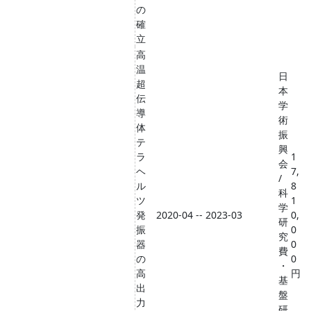
の
確
立
高
温
日
超
本
伝
学
導
術
体
振
テ
興
ラ
1
会
ヘ
7,
/
ル
8
科
ツ
1
学
発
2020-04 -- 2023-03
0,
研
振
0
究
器
0
費
の
0
・
高
円
基
出
盤
力
研