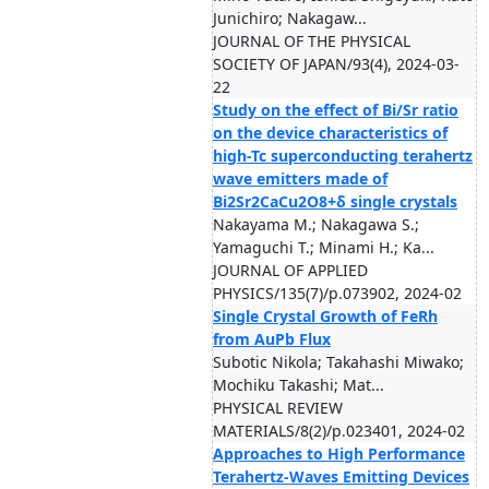
Junichiro; Nakagaw...
JOURNAL OF THE PHYSICAL
SOCIETY OF JAPAN/93(4), 2024-03-
22
Study on the effect of Bi/Sr ratio
on the device characteristics of
high-Tc superconducting terahertz
wave emitters made of
Bi2Sr2CaCu2O8+δ single crystals
Nakayama M.; Nakagawa S.;
Yamaguchi T.; Minami H.; Ka...
JOURNAL OF APPLIED
PHYSICS/135(7)/p.073902, 2024-02
Single Crystal Growth of FeRh
from AuPb Flux
Subotic Nikola; Takahashi Miwako;
Mochiku Takashi; Mat...
PHYSICAL REVIEW
MATERIALS/8(2)/p.023401, 2024-02
Approaches to High Performance
Terahertz-Waves Emitting Devices