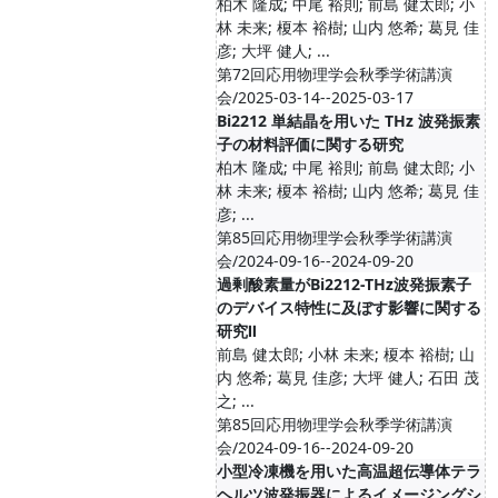
柏木 隆成; 中尾 裕則; 前島 健太郎; 小
林 未来; 榎本 裕樹; 山内 悠希; 葛見 佳
彦; 大坪 健人; ...
第72回応用物理学会秋季学術講演
会/2025-03-14--2025-03-17
Bi2212 単結晶を用いた THz 波発振素
子の材料評価に関する研究
柏木 隆成; 中尾 裕則; 前島 健太郎; 小
林 未来; 榎本 裕樹; 山内 悠希; 葛見 佳
彦; ...
第85回応用物理学会秋季学術講演
会/2024-09-16--2024-09-20
過剰酸素量がBi2212-THz波発振素子
のデバイス特性に及ぼす影響に関する
研究Ⅱ
前島 健太郎; 小林 未来; 榎本 裕樹; 山
内 悠希; 葛見 佳彦; 大坪 健人; 石田 茂
之; ...
第85回応用物理学会秋季学術講演
会/2024-09-16--2024-09-20
小型冷凍機を用いた高温超伝導体テラ
ヘルツ波発振器によるイメージングシ