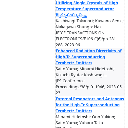
Utilizing Single Crystals of High
Temperature Superconductor
Bi
Sr
CaCu
O
2
2
2
8+δ
Kashiwagi Takanari; Kuwano Genki;
Nakagawa Shungo; Nak...
IEICE TRANSACTIONS ON
ELECTRONICS/E106-C(6)/pp.281-
288, 2023-06
Enhanced Radiation Directivity of
High-Tc Superconducting
Terahertz Emitters
Saito Yuma; Minami Hidetoshi;
Kikuchi Ryuta; Kashiwagi...
JPS Conference
Proceedings/38/p.011046, 2023-05-
23
External Resonators and Antennas
for the High-Tc Superconducting
Terahertz Emitters
Minami Hidetoshi; Ono Yukino;
Saito Yuma; Yuhara Taku...