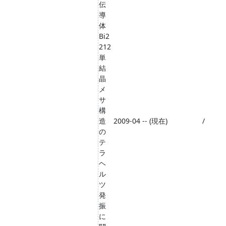
伝
導
体
Bi2
212
単
結
晶
メ
サ
構
造
2009-04 -- (現在)
/
の
テ
ラ
ヘ
ル
ツ
発
振
に