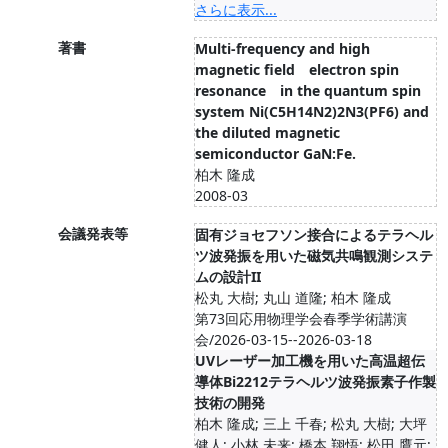
さらに表示...
著書
Multi-frequency and high
magnetic field electron spin
resonance in the quantum spin
system Ni(C5H14N2)2N3(PF6) and
the diluted magnetic
semiconductor GaN:Fe.
柏木 隆成
2008-03
会議発表等
固有ジョセフソン接合によるテラヘル
ツ波発振を用いた磁気共鳴観測システ
ムの設計II
松丸 大樹; 丸山 道隆; 柏木 隆成
第73回応用物理学会春季学術講演
会/2026-03-15--2026-03-18
UVレーザー加工機を用いた高温超伝
導体Bi2212テラヘルツ波発振素子作製
技術の開発
柏木 隆成; 三上 千春; 松丸 大樹; 大坪
健人; 小林 未来; 橋本 翔悟; 松田 鷹元;