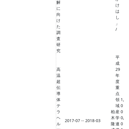
解
け
に
は
向
し
け
」
た
/
調
査
研
究
平
成
高
29
温
年
超
度
伝
重
導
点
体
領
1,
テ
域
0
ラ
柏
産
0
ヘ
木
学
0,
2017-07 -- 2018-03
ル
隆
連
0