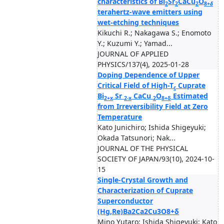
characteristics of Bi
Sr
CaCu
O
2
2
2
8+
δ
terahertz-wave emitters using
wet-etching techniques
Kikuchi R.; Nakagawa S.; Enomoto
Y.; Kuzumi Y.; Yamad...
JOURNAL OF APPLIED
PHYSICS/137(4), 2025-01-28
Doping Dependence of Upper
Critical Field of High-T
Cuprate
c
Bi
Sr
CaCu
O
Estimated
2+x
2-x
2
8+δ
from Irreversibility Field at Zero
Temperature
Kato Junichiro; Ishida Shigeyuki;
Okada Tatsunori; Nak...
JOURNAL OF THE PHYSICAL
SOCIETY OF JAPAN/93(10), 2024-10-
15
Single-Crystal Growth and
Characterization of Cuprate
Superconductor
(Hg,Re)Ba2Ca2Cu3O8+δ
Mino Yutaro; Ishida Shigeyuki; Kato