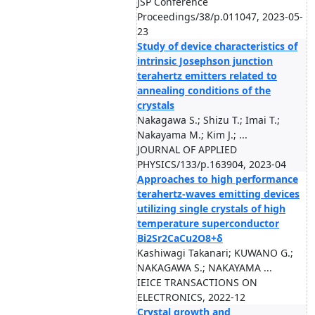
JSP Conference
Proceedings/38/p.011047, 2023-05-
23
Study of device characteristics of
intrinsic Josephson junction
terahertz emitters related to
annealing conditions of the
crystals
Nakagawa S.; Shizu T.; Imai T.;
Nakayama M.; Kim J.; ...
JOURNAL OF APPLIED
PHYSICS/133/p.163904, 2023-04
Approaches to high performance
terahertz-waves emitting devices
utilizing single crystals of high
temperature superconductor
Bi2Sr2CaCu2O8+δ
Kashiwagi Takanari; KUWANO G.;
NAKAGAWA S.; NAKAYAMA ...
IEICE TRANSACTIONS ON
ELECTRONICS, 2022-12
Crystal growth and