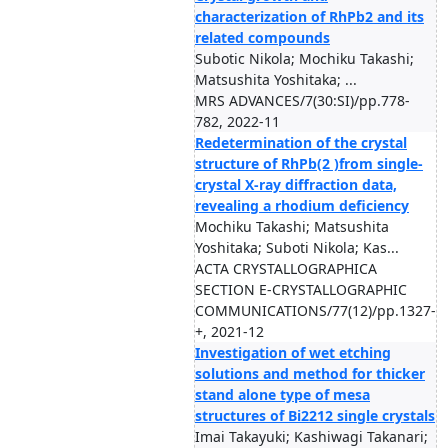
characterization of RhPb2 and its
related compounds
Subotic Nikola; Mochiku Takashi;
Matsushita Yoshitaka; ...
MRS ADVANCES/7(30:SI)/pp.778-
782, 2022-11
Redetermination of the crystal
structure of RhPb(2 )from single-
crystal X-ray diffraction data,
revealing a rhodium deficiency
Mochiku Takashi; Matsushita
Yoshitaka; Suboti Nikola; Kas...
ACTA CRYSTALLOGRAPHICA
SECTION E-CRYSTALLOGRAPHIC
COMMUNICATIONS/77(12)/pp.1327-
+, 2021-12
Investigation of wet etching
solutions and method for thicker
stand alone type of mesa
structures of Bi2212 single crystals
Imai Takayuki; Kashiwagi Takanari;