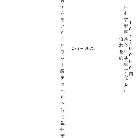
子
日
を
本
用
学
1
い
術
8,
た
振
7
ミ
柏
興
2
リ
木
会
2023 -- 2025
0,
ワ
隆
/
0
ッ
成
基
0
ト
盤
0
級
研
円
テ
究
ラ
(B
ヘ
)
ル
ツ
波
発
生
技
術