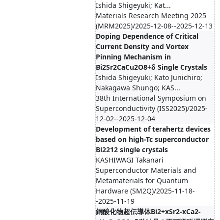
Ishida Shigeyuki; Kat...
Materials Research Meeting 2025
(MRM2025)/2025-12-08--2025-12-13
Doping Dependence of Critical
Current Density and Vortex
Pinning Mechanism in
Bi2Sr2CaCu2O8+δ Single Crystals
Ishida Shigeyuki; Kato Junichiro;
Nakagawa Shungo; KAS...
38th International Symposium on
Superconductivity (ISS2025)/2025-
12-02--2025-12-04
Development of terahertz devices
based on high-Tc superconductor
Bi2212 single crystals
KASHIWAGI Takanari
Superconductor Materials and
Metamaterials for Quantum
Hardware (SM2Q)/2025-11-18-
-2025-11-19
銅酸化物超伝導体Bi2+xSr2-xCa2-