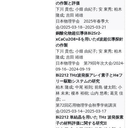
の作製と評価
下川 貴也; 小畑 由紀子; 安 東秀; 柏木
隆成; 吉田 靖雄
日本物理学会 2025年春季大
会/2025-03-18--2025-03-21
銅酸化物超伝導体Bi2Sr2-
xCaCu2O8+δを用いたd波超伝導探針
の作製
下川 貴也; 小畑 由紀子; 安 東秀; 柏木
隆成; 吉田 靖雄
日本物理学会 第79回年次大会/2024-
09-16--2024-09-19
Bi2212 THz波発振アレイ素子とHeフ
リー駆動システムの研究
柏木 隆成; 中尾 裕則; 前島 健太郎; 小
林 未来; 榎本 裕樹; 山内 悠希; 葛見 佳
彦; ...
第72回応用物理学会秋季学術講演
会/2025-03-14--2025-03-17
Bi2212 単結晶を用いた THz 波発振素
子の材料評価に関する研究II