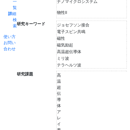
一
ナノマイクロシステム
覧
物性Ⅱ
詳細
検
研究キーワード
ジョセフソン接合
索
電子スピン共鳴
使い方
磁性
お問い
磁気励起
合わせ
高温超伝導体
ミリ波
テラヘルツ波
研究課題
高
温
超
伝
導
体
ア
レ
イ
素