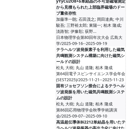
yYyCu2O8+δ単結晶の不可逆磁場測定
から見積もられた上部臨界磁場のドー
プ量依存性
加藤準一朗; 石田茂之; 岡田達典; 中川
駿吾; 三野裕太郎; 東陽一; 柏木 隆成;
淡路智; 伊豫彰; 荻野...
日本物理学会第80回年次大会 広島大
学/2025-09-16--2025-09-19
テラヘルツ波発振素⼦を利⽤した磁気
共鳴観測システム構築に向けた磁気シ
ールドの設計
松丸 大樹; 丸山 道隆; 柏木 隆成
第64回電子スピンサイエンス学会年会
(SEST2025)/2025-11-21--2025-11-23
固有ジョセフソン接合によるテラヘル
ツ波発振を用いた磁気共鳴観測システ
ムの設計
松丸 大樹; 丸山 道隆; 柏木 隆成
第86回応用物理学会秋季学術講演
会/2025-09-07--2025-09-10
高温超伝導体Bi2212単結晶を用いたテ
ラヘルツ波発振器の高出力化に向けた