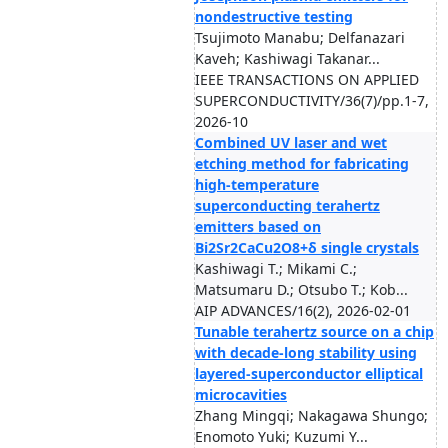
nondestructive testing
Tsujimoto Manabu; Delfanazari
Kaveh; Kashiwagi Takanar...
IEEE TRANSACTIONS ON APPLIED
SUPERCONDUCTIVITY/36(7)/pp.1-7,
2026-10
Combined UV laser and wet
etching method for fabricating
high-temperature
superconducting terahertz
emitters based on
Bi2Sr2CaCu2O8+δ single crystals
Kashiwagi T.; Mikami C.;
Matsumaru D.; Otsubo T.; Kob...
AIP ADVANCES/16(2), 2026-02-01
Tunable terahertz source on a chip
with decade-long stability using
layered-superconductor elliptical
microcavities
Zhang Mingqi; Nakagawa Shungo;
Enomoto Yuki; Kuzumi Y...