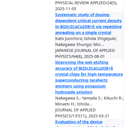
PHYSICAL REVIEW APPLIED/24(5),
2025-11-05
Systematic study of doping-
dependent critical current density
in Bi2Sr2CaCu2O8+δ via repetitive
annealing on a single crystal
Kato Junichiro; Ishida Shigeyuki;
Nakagawa Shungo; Min...
JAPANESE JOURNAL OF APPLIED
PHYSICS/64(8), 2025-08-01
Improving the wet-etching
accuracy of Bi2Sr2CaCu2O8+δ
crystal chips for high-temperature
superconducting terahertz
emitters using potassium
hydroxide solution
Nakagawa S.; Yamada S.; Kikuchi R.;
Minami H.; Ishida...
JOURNAL OF APPLIED
PHYSICS/137(11), 2025-03-21
Evaluation of the device