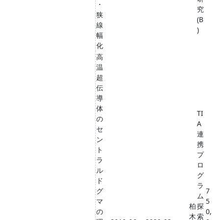
・
究
狭
(B
線
)
幅
化
高
温
超
伝
導
体
TI
の
A
セ
連
ン
携
ト
プ
ラ
ロ
ル
グ
ド
ラ
グ
7
ム
マ
5
柏
探
の
0,
木
索