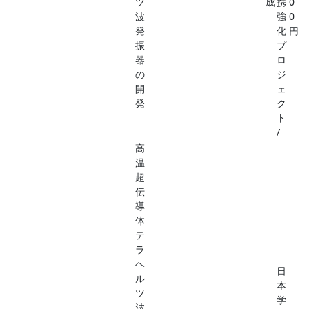
ツ
成
携
0
波
強
0
発
化
円
振
プ
器
ロ
の
ジ
開
ェ
発
ク
ト
/
高
温
超
伝
導
体
テ
ラ
ヘ
日
ル
本
ツ
学
波