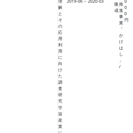
理
2019-06 -- 2020-03
0
隆
推
解
0
成
進
と
0
事
そ
円
業
の
「
応
か
用
け
利
は
用
し
に
」
向
/
け
た
調
査
研
究
宇
宙
産
業
に