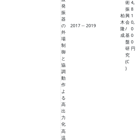
術
4,
発
振
8
振
柏
興
1
器
木
会
0,
の
2017 -- 2019
隆
/
0
外
成
基
0
場
盤
0
制
研
円
御
究
と
(C
協
)
調
動
作
よ
る
高
出
力
化
高
温