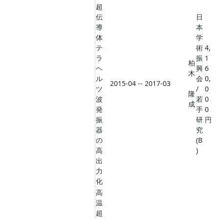
超
伝
日
導
本
体
学
テ
術
4,
ラ
振
1
柏
ヘ
興
6
木
ル
会
0,
2015-04 -- 2017-03
ツ
/
0
隆
波
若
0
成
発
手
0
振
研
円
器
究
の
(B
高
)
出
力
化
高
温
超