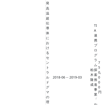
発
高
温
超
伝
TI
導
A
体
連
に
携
お
プ
け
ロ
る
グ
セ
ラ
ン
7
ム
ト
5
柏
探
ラ
0,
木
索
ル
2018-06 -- 2019-03
0
隆
推
ド
0
成
進
グ
0
事
マ
円
業
の
「
理
か