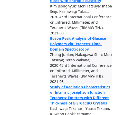
Glass with Entropic Elasticity
Kim Jeonghyuk; Mori Tatsuya; Inaba
Seiji; Kashiwagi Taka...
2020 45rd International Conference
on Infrared, Millimeter, and
Terahertz Waves (IRMMW-THz),
2021-03
Boson Peak Analysis of Glucose
Polymers via Terahertz Time-
Domain Spectroscopy
Zhong Junlan; Nakagawa Shin; Mori
Tatsuya; Terao Wakana; ...
2020 45rd International Conference
on Infrared, Millimeter, and
Terahertz Waves (IRMMW-THz),
2021-03
Study of Radiation Characteristics
of Intrinsic Josephson Junction
Terahertz Emitters with Different
Thickness of BiSrCaCuO Crystals
Kashiwagi Takanari; Yuasa Takumi;
Kuwano Genki; Yamamo...