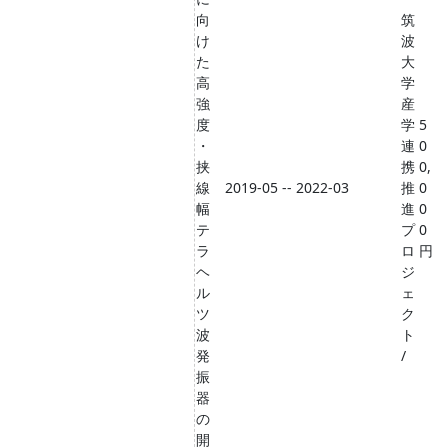
向
筑
け
波
た
大
高
学
強
産
度
学
5
・
連
0
挟
携
0,
線
2019-05 -- 2022-03
推
0
幅
進
0
テ
プ
0
ラ
ロ
円
ヘ
ジ
ル
ェ
ツ
ク
波
ト
発
/
振
器
の
開