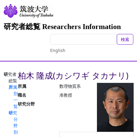
研究者総覧 Researchers Information
検索
English
柏木 隆成(カシワギ タカナリ)
研究者
総覧
所属
数理物質系
所属
別
職名
准教授
一
研究分野
覧
研究
分
野
別