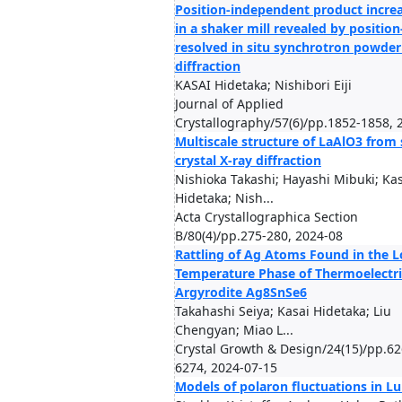
Position-independent product increa
in a shaker mill revealed by position
resolved in situ synchrotron powder
diffraction
KASAI Hidetaka; Nishibori Eiji
Journal of Applied
Crystallography/57(6)/pp.1852-1858, 
Multiscale structure of LaAlO3 from 
crystal X-ray diffraction
Nishioka Takashi; Hayashi Mibuki; Ka
Hidetaka; Nish...
Acta Crystallographica Section
B/80(4)/pp.275-280, 2024-08
Rattling of Ag Atoms Found in the 
Temperature Phase of Thermoelectri
Argyrodite Ag8SnSe6
Takahashi Seiya; Kasai Hidetaka; Liu
Chengyan; Miao L...
Crystal Growth & Design/24(15)/pp.62
6274, 2024-07-15
Models of polaron fluctuations in L