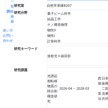
一
研究室
自然学系棟B207
覧
詳細
研究分野
量子ビーム科学
検
結晶工学
索
ナノ構造物理
物性Ⅱ
使い方
お問い
物性Ⅰ
合わせ
計算科学
研究キーワード
放射光Ｘ線回折
研究課題
光誘起
西
日
相転移
堀
振興
物質の
2026-04 -- 2028-03
二
時分割
英
流
構造研
治
共
究