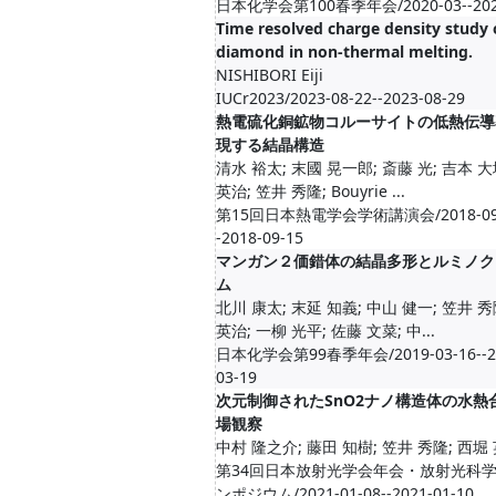
日本化学会第100春季年会/2020-03--202
Time resolved charge density study 
diamond in non-thermal melting.
NISHIBORI Eiji
IUCr2023/2023-08-22--2023-08-29
熱電硫化銅鉱物コルーサイトの低熱伝導
現する結晶構造
清水 裕太; 末國 晃一郎; 斎藤 光; 吉本 大
英治; 笠井 秀隆; Bouyrie ...
第15回日本熱電学会学術講演会/2018-09-
-2018-09-15
マンガン２価錯体の結晶多形とルミノク
ム
北川 康太; 末延 知義; 中山 健一; 笠井 秀
英治; 一柳 光平; 佐藤 文菜; 中...
日本化学会第99春季年会/2019-03-16--2
03-19
次元制御されたSnO2ナノ構造体の水熱
場観察
中村 隆之介; 藤田 知樹; 笠井 秀隆; 西堀
第34回日本放射光学会年会・放射光科
ンポジウム/2021-01-08--2021-01-10