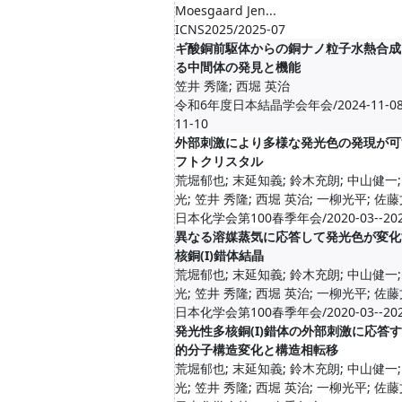
Moesgaard Jen...
ICNS2025/2025-07
ギ酸銅前駆体からの銅ナノ粒子水熱合成
る中間体の発見と機能
笠井 秀隆; 西堀 英治
令和6年度日本結晶学会年会/2024-11-08-
11-10
外部刺激により多様な発光色の発現が可
フトクリスタル
荒堀郁也; 末延知義; 鈴木充朗; 中山健一
光; 笠井 秀隆; 西堀 英治; 一柳光平; 佐藤文菜
日本化学会第100春季年会/2020-03--202
異なる溶媒蒸気に応答して発光色が変化
核銅(I)錯体結晶
荒堀郁也; 末延知義; 鈴木充朗; 中山健一
光; 笠井 秀隆; 西堀 英治; 一柳光平; 佐藤文菜
日本化学会第100春季年会/2020-03--202
発光性多核銅(I)錯体の外部刺激に応答
的分子構造変化と構造相転移
荒堀郁也; 末延知義; 鈴木充朗; 中山健一
光; 笠井 秀隆; 西堀 英治; 一柳光平; 佐藤文菜