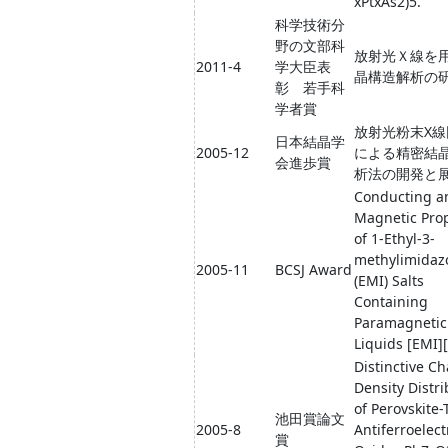
xPtxAs2)5.
科学技術分
野の文部科
放射光Ｘ線を
2011-4
学大臣表
晶構造解析の
彰 若手科
学者賞
放射光粉末X線
日本結晶学
2005-12
による精密結
会進歩賞
析法の開発と
Conducting a
Magnetic Prop
of 1-Ethyl-3-
methylimidaz
2005-11
BCSJ Award
(EMI) Salts
Containing
Paramagnetic 
Liquids [EMI]
Distinctive C
Density Distri
of Perovskite
池田賞論文
2005-8
Antiferroelect
賞