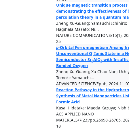
Unique magnetic transition process
demonstrating the effectiveness of
percolation theory in a quantum m
Zheng Xu-Guang; Yamauchi Ichihiro;
Hagihala Masato; Ni...
NATURE COMMUNICATIONS/15(1), 20
25
p
-Orbital Ferromagnetism Arising f
-
Unconventional O
Ionic State in a 
Semiconductor Sr
AlO
with Insuffic
2
4
Bonded Oxygen
Zheng Xu-Guang; Xu Chao-Nan; Uch
Tomoki; Yamauchi...
ADVANCED SCIENCE/Epub, 2024-11-0
Reaction Pathway in the Hydrother
Synthesis of Metal Nanoparticles Us
Formic Acid
Kasai Hidetaka; Maeda Kazuya; Nishibo
ACS APPLIED NANO
MATERIALS/7(23)/pp.26698-26705, 20
18