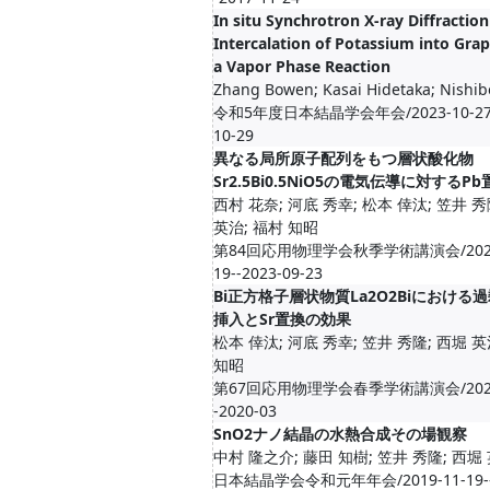
In situ Synchrotron X-ray Diffraction
Intercalation of Potassium into Grap
a Vapor Phase Reaction
Zhang Bowen; Kasai Hidetaka; Nishibor
令和5年度日本結晶学会年会/2023-10-27-
10-29
異なる局所原子配列をもつ層状酸化物
Sr2.5Bi0.5NiO5の電気伝導に対するP
西村 花奈; 河底 秀幸; 松本 倖汰; 笠井 秀
英治; 福村 知昭
第84回応用物理学会秋季学術講演会/2023
19--2023-09-23
Bi正方格子層状物質La2O2Biにおける
挿入とSr置換の効果
松本 倖汰; 河底 秀幸; 笠井 秀隆; 西堀 英
知昭
第67回応用物理学会春季学術講演会/2020
-2020-03
SnO2ナノ結晶の水熱合成その場観察
中村 隆之介; 藤田 知樹; 笠井 秀隆; 西堀
日本結晶学会令和元年年会/2019-11-19--