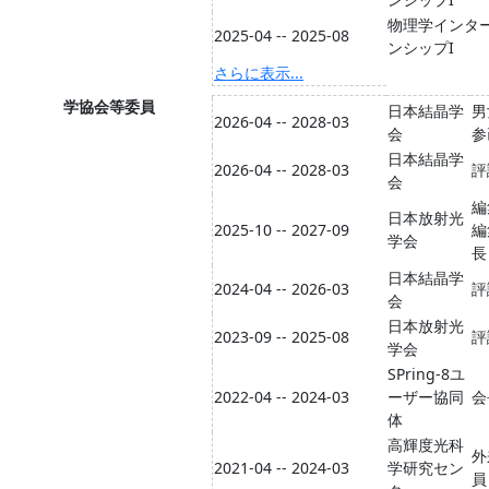
物理学インタ
2025-04 -- 2025-08
ンシップI
さらに表示...
学協会等委員
日本結晶学
男
2026-04 -- 2028-03
会
参
日本結晶学
2026-04 -- 2028-03
評
会
編
日本放射光
2025-10 -- 2027-09
編
学会
長
日本結晶学
2024-04 -- 2026-03
評
会
日本放射光
2023-09 -- 2025-08
評
学会
SPring-8ユ
2022-04 -- 2024-03
ーザー協同
会
体
高輝度光科
外
2021-04 -- 2024-03
学研究セン
員