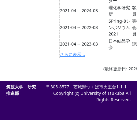
ター
理化学研究
客
2021-04 -- 2024-03
所
員
SPring-8シ
実
2021-04 -- 2022-03
ンポジウム
会
2021
員
日本結晶学
2021-04 -- 2023-03
評
会
さらに表示...
(最終更新日: 2026-
筑波大学 研究
〒305-8577 茨城県つくば市天王台1-1-1
推進部
Copyright (c) University of Tsukuba All
Rights Reserved.