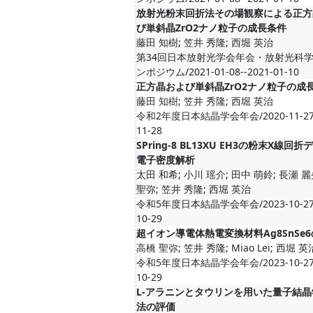
放射光粉末回折法その場観察による正方
び単斜晶ZrO2ナノ粒子の成長条件
藤田 知樹; 笠井 秀隆; 西堀 英治
第34回日本放射光学会年会・放射光科
ンポジウム/2021-01-08--2021-01-10
正方晶および単斜晶ZrO2ナノ粒子の成
藤田 知樹; 笠井 秀隆; 西堀 英治
令和2年度日本結晶学会年会/2020-11-27-
11-28
SPring-8 BL13XU EH3の粉末X線回
電子密度解析
太田 和希; 小川 瑶介; 田中 萌鈴; 長瀬 麗
聖弥; 笠井 秀隆; 西堀 英治
令和5年度日本結晶学会年会/2023-10-27-
10-29
超イオン導電体熱電変換材料Ag8SnSe
高橋 聖弥; 笠井 秀隆; Miao Lei; 西堀 英
令和5年度日本結晶学会年会/2023-10-27-
10-29
L-アラニンとタウリンを用いた量子結
法の評価