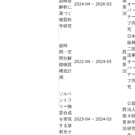
晶構造
堀
2024-04 -- 2026-03
オ
解析に
英
パ 
基づく
治
ナ
物質科
プ
学研究
究
日
振興
超時
二
間・空
西
流
間分解
堀
2022-04 -- 2024-03
オ
能物質
英
パ 
構造計
治
ナ
測
プ
究
ソルベ
ントフ
公
リー物
西
法
質合成
堀
キ財
を実現
2023-04 -- 2024-03
英
科
する放
治
研
射光そ
金