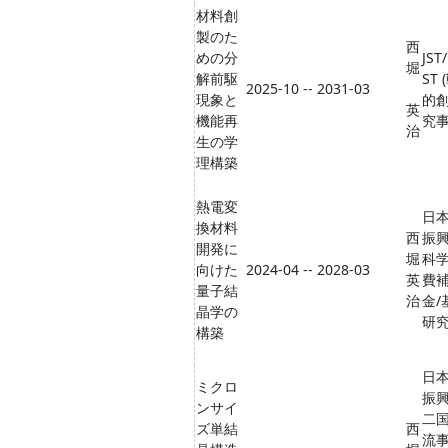
材料創
製のた
西
めの分
JST
堀
解前駆
ST 
2025-10 -- 2031-03
現象と
的
英
機能再
究
治
生の学
理構築
熱電変
日
換材料
西
振興
開発に
堀
科
向けた
2024-04 -- 2028-03
英
費
量子結
治
金/
晶学の
研究
構築
日
ミクロ
振興
ンサイ
二
ズ単結
西
流