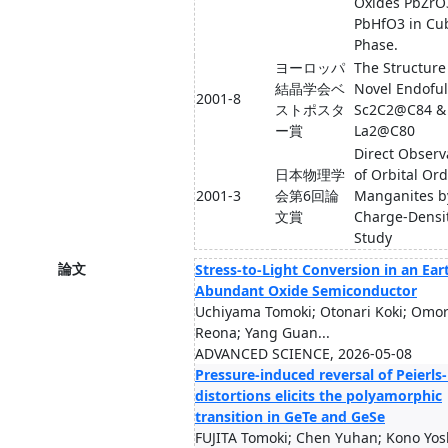
Oxides PbZrO
PbHfO3 in Cu
Phase.
ヨーロッパ
The Structure
結晶学会ベ
Novel Endoful
2001-8
ストポスタ
Sc2C2@C84 &
ー賞
La2@C80
Direct Observ
日本物理学
of Orbital Ord
2001-3
会第6回論
Manganites 
文賞
Charge-Densi
Study
論文
Stress-to-Light Conversion in an Ear
Abundant Oxide Semiconductor
Uchiyama Tomoki; Otonari Koki; Omor
Reona; Yang Guan...
ADVANCED SCIENCE, 2026-05-08
Pressure-induced reversal of Peierls-
distortions elicits the polyamorphic
transition in GeTe and GeSe
FUJITA Tomoki; Chen Yuhan; Kono Yos