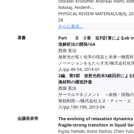
Stockler Kristoffer Andreas Holm; Rot
Nikolaj; Feidenh...
PHYSICAL REVIEW MATERIALS/8(3), 20
28
さらに表示...
著書
Part II ３章 並列計算によるab ini
造解析法の開発/GA
西堀 英治
放射光が拓く化学の現在と未来―物質科
ノベーションをもたらす光/株式会社化
人/pp.49-54, 2014-01
2編、第5節 放射光粉末X線回折による
換材料の構造評価
西堀 英治
サーマルマネジメント ～余熱・排熱の
有効利用～/株式会社エヌ・ティー・エ
ス/pp.190-199, 2013-04
会議発表等
The evolving of relaxation dynamics
fragile-strong transition in liquid G
Fujita Tomoki; Kono Yoshio; Chen Yuh