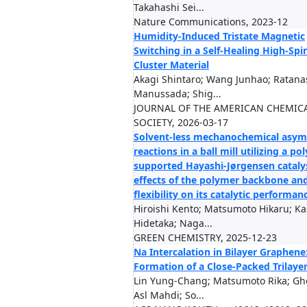
Takahashi Sei...
Nature Communications, 2023-12
Humidity-Induced Tristate Magnetic
Switching in a Self-Healing High-Spi
Cluster Material
Akagi Shintaro; Wang Junhao; Ratana
Manussada; Shig...
JOURNAL OF THE AMERICAN CHEMIC
SOCIETY, 2026-03-17
Solvent-less mechanochemical asym
reactions in a ball mill utilizing a po
supported Hayashi-Jørgensen cataly
effects of the polymer backbone an
flexibility on its catalytic performan
Hiroishi Kento; Matsumoto Hikaru; Ka
Hidetaka; Naga...
GREEN CHEMISTRY, 2025-12-23
Na Intercalation in Bilayer Graphene
Formation of a Close-Packed Trilaye
Lin Yung-Chang; Matsumoto Rika; Gh
Asl Mahdi; So...