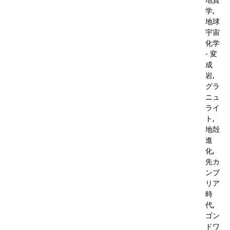
学,
地球
宇宙
化学
- 変
成
岩,
グラ
ニュ
ライ
ト,
地殻
進
化,
先カ
ンブ
リア
時
代,
ゴン
ドワ