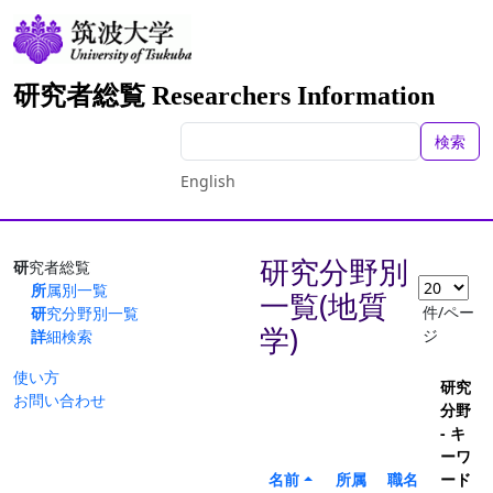
研究者総覧 Researchers Information
検索
English
研究分野別
研究者総覧
所属別一覧
一覧(地質
件/ペー
研究分野別一覧
学)
ジ
詳細検索
使い方
研究
お問い合わせ
分野
- キ
ーワ
名前
所属
職名
ード