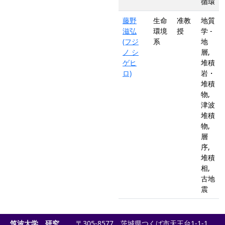
循環
藤野
生命
准教
地質
滋弘
環境
授
学 -
(フジ
系
地
ノ シ
層,
ゲヒ
堆積
ロ)
岩・
堆積
物,
津波
堆積
物,
層
序,
堆積
相,
古地
震
筑波大学 研究
〒305-8577 茨城県つくば市天王台1-1-1