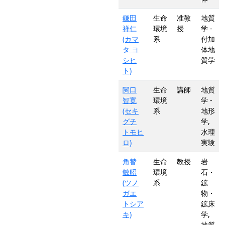
鎌田
生命
准教
地質
祥仁
環境
授
学 -
(カマ
系
付加
タ ヨ
体地
シヒ
質学
ト)
関口
生命
講師
地質
智寛
環境
学 -
(セキ
系
地形
グチ
学,
トモヒ
水理
ロ)
実験
角替
生命
教授
岩
敏昭
環境
石・
(ツノ
系
鉱
ガエ
物・
トシア
鉱床
キ)
学,
地質