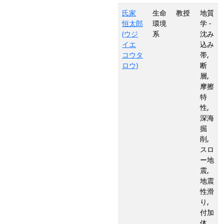
氏家
生命
教授
地質
恒太郎
環境
学 -
(ウジ
系
沈み
イエ
込み
コウタ
帯,
ロウ)
断
層,
摩擦
特
性,
深海
掘
削,
スロ
ー地
震,
地震
性滑
り,
付加
体