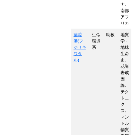
ナ,
南部
アフ
リカ
藤﨑
生命
助教
地質
渉(フ
環境
学 -
ジサキ
系
地球
ワタ
生命
ル)
史,
花崗
岩成
因
論,
テク
トニ
ク
ス,
マン
トル
物質