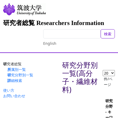
研究者総覧 Researchers Information
検索
English
研究分野別
研究者総覧
所属別一覧
一覧(高分
研究分野別一覧
件/ペ
子・繊維材
詳細検索
ージ
料)
使い方
お問い合わせ
研究
分野
- キ
ーワ