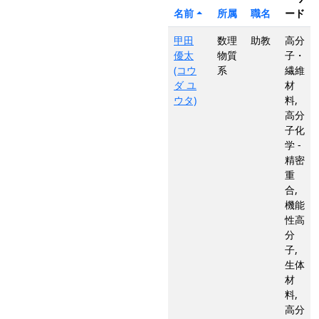
名前
所属
職名
ード
甲田
数理
助教
高分
優太
物質
子・
(コウ
系
繊維
ダ ユ
材
ウタ)
料,
高分
子化
学 -
精密
重
合,
機能
性高
分
子,
生体
材
料,
高分