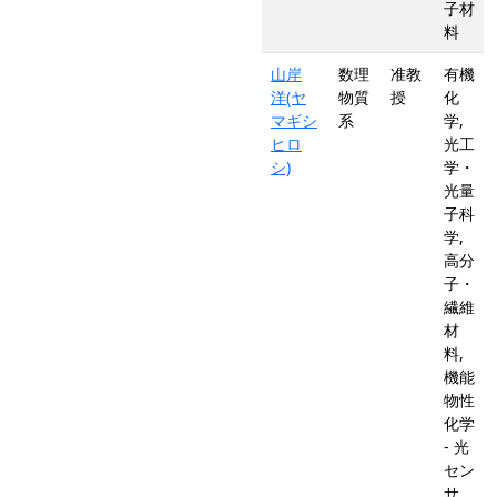
子材
料
山岸
数理
准教
有機
洋(ヤ
物質
授
化
マギシ
系
学,
ヒロ
光工
シ)
学・
光量
子科
学,
高分
子・
繊維
材
料,
機能
物性
化学
- 光
セン
サ