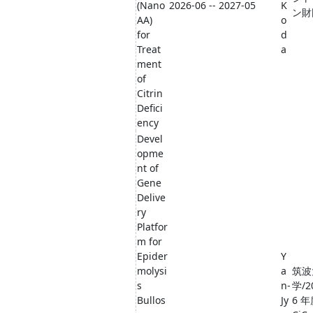
(Nano
2026-06 -- 2027-05
K
ン財
AA)
o
for
d
Treat
a
ment
of
Citrin
Defici
ency
Devel
opme
nt of
Gene
Delive
ry
Platfor
m for
Epider
Y
molysi
a
筑波
s
n-
学/2
Bullos
Jy
6 年