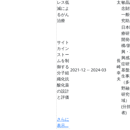
レス低
太
敏晶
減によ
念財
るがん
一般
治療
究助
日本
療研
開発
サイト
構/
カイン
興・
ストー
興感
ムを制
長
症研
御する
崎
2021-12 -- 2024-03
基盤
分子組
幸
生事
織化抗
夫
（多
酸化薬
野融
の設計
研究
と評価
域）
(分
者)
さらに
表示...