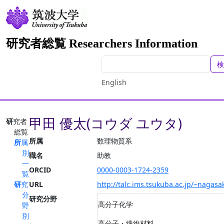
研究者総覧 Researchers Information
検
English
甲田 優太(コウダ ユウタ)
研究者
総覧
所属
数理物質系
所属
別
職名
助教
一
ORCID
0000-0003-1724-2359
覧
研究
URL
http://talc.ims.tsukuba.ac.jp/~nagasak
分
研究分野
高分子化学
野
別
高分子・繊維材料