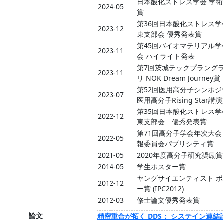
日本酸化ストレス学会 学
2024-05
賞
第36回日本酸化ストレス学
2023-12
東支部会 優秀発表賞
第45回バイオマテリアル学
2023-11
会 ハイライト発表
第7回茨城テックプラング
2023-11
リ NOK Dream Journey賞
第52回医用高分子シンポジ
2023-07
医用高分子Rising Star講
第35回日本酸化ストレス学
2022-12
東支部会 優秀発表賞
第71回高分子学会年次大会
2022-05
報委員会パブリシティ賞
2021-05
2020年度高分子研究奨励賞
2014-05
学生ポスター賞
ヤングサイエンティスト 
2012-12
ー賞 (IPC2012)
2012-03
修士論文優秀発表賞
論文
精密重合が拓く DDS： システイン連結