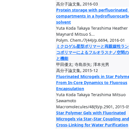
高分子論文集, 2016-03
Protein storage with perfluorinated
compartments in a hydrofluorocarb
solvent
Yuta Koda Takaya Terashima Heather 
Maynard Mitsuo S...
Polym. Chem./7(44)/p.6694, 2016-01
ミクロゲル星型ポリマーと両親媒性ラン
コポリマーによるフルオラスナノ空間の
と機能
甲田優太; 寺島崇矢; 澤本光男
高分子論文集, 2015-12
Fluorinated Microgels in Star Polyme
From In-Core Dynamics to Fluorous
Encapsulation
Yuta Koda Takaya Terashima Mitsuo
Sawamoto
Macromolecules/48(9)/p.2901, 2015-0
Star Polymer Gels with Fluorinated
Microgels via Star–Star Coupling an
Cross-Linking for Water Purification