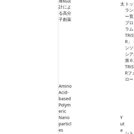
連結設
太
トッ
計によ
ラン
る高分
ー育
子創薬
プロ
ラム
TRiS
R」
ンソ
シア
第６
TRiS
Rフ
ロー
Amino
Acid-
based
Polym
eric
Nano
Y
particl
ut
es
a
シト