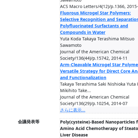
ACS Macro Letters/4(12)/p.1366, 2015
Fluorous Microgel Star Polymers:
Selective Recognition and Separatio
Polyfluorinated Surfactants and
Compounds in Water
Yuta Koda Takaya Terashima Mitsuo
Sawamoto
Journal of the American Chemical
Society/136(44)/p.15742, 2014-11
Arm-Cleavable Microgel Star Polyme
Versatile Strategy for Direct Core An
and Functionalization
Takaya Terashima Saki Nishioka Yuta
Mikihito Take...
Journal of the American Chemical
Society/136(29)/p.10254, 2014-07
さらに表示...
会議発表等
Poly(cysteine)-Based Nanoparticles f
Amino Acid Chemotherapy of Steato
Liver Disease