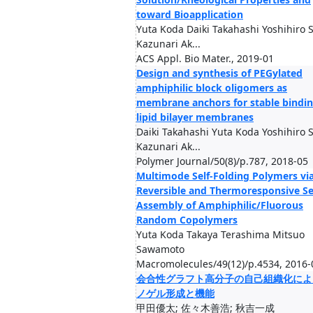
toward Bioapplication
Yuta Koda Daiki Takahashi Yoshihiro 
Kazunari Ak...
ACS Appl. Bio Mater., 2019-01
Design and synthesis of PEGylated
amphiphilic block oligomers as
membrane anchors for stable bindin
lipid bilayer membranes
Daiki Takahashi Yuta Koda Yoshihiro 
Kazunari Ak...
Polymer Journal/50(8)/p.787, 2018-05
Multimode Self-Folding Polymers vi
Reversible and Thermoresponsive Se
Assembly of Amphiphilic/Fluorous
Random Copolymers
Yuta Koda Takaya Terashima Mitsuo
Sawamoto
Macromolecules/49(12)/p.4534, 2016-
会合性グラフト高分子の自己組織化によ
ノゲル形成と機能
甲田優太; 佐々木善浩; 秋吉一成