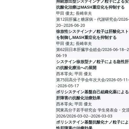
持続放出型システインナノ粒子による安
抗酸化治療はMASH重症化を抑制する
甲田 優太; 長崎幸夫
第12回肝臓と糖尿病・代謝研究会/2026-0
20--2026-06-20
徐放性システインナノ粒子は肝酸化スト
を制御しMASH重症化を抑制する
甲田 優太; 長崎幸夫
第62回日本肝臓学会総会/2026-06-18--2
06-19
システイン徐放型ナノ粒子による急性肝
の抗酸化療法への展開
西本零央; 甲田 優太
第75回高分子学会年次大会/2026-05-11
-2026-05-17
ポリシステイン基盤自己組織化薬による
肝障害の抗酸化治療効果
西本零央; 甲田 優太
関東高分子若手研究会 学生発表会・交
2026/2026-03-02--2026-03-03
ポリシステイン基盤抗酸化ナノ粒子によ
性肝障害の治療効果