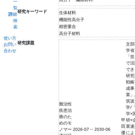
一
覧
研究キーワード
生体材料
詳細
機能性高分子
検
精密重合
索
高分子材料
使い方
研究課題
文部
お問い
学省
合わせ
「世
で活
でき
研究
戦略
成事
業」
筑波
難治性
学/
疾患治
学×
療のた
甲
研×
めのモ
田
業連
ノマー
2026-07 -- 2030-06
優
によ