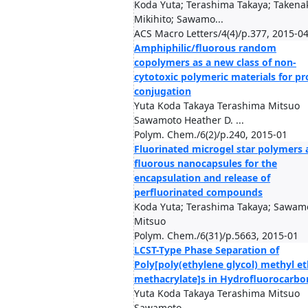
Koda Yuta; Terashima Takaya; Takena
Mikihito; Sawamo...
ACS Macro Letters/4(4)/p.377, 2015-0
Amphiphilic/fluorous random
copolymers as a new class of non-
cytotoxic polymeric materials for pr
conjugation
Yuta Koda Takaya Terashima Mitsuo
Sawamoto Heather D. ...
Polym. Chem./6(2)/p.240, 2015-01
Fluorinated microgel star polymers 
fluorous nanocapsules for the
encapsulation and release of
perfluorinated compounds
Koda Yuta; Terashima Takaya; Sawam
Mitsuo
Polym. Chem./6(31)/p.5663, 2015-01
LCST-Type Phase Separation of
Poly[poly(ethylene glycol) methyl et
methacrylate]s in Hydrofluorocarbo
Yuta Koda Takaya Terashima Mitsuo
Sawamoto