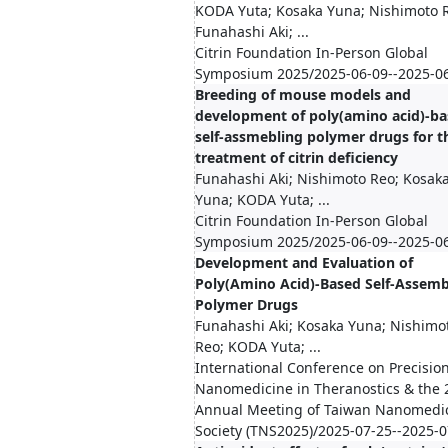
KODA Yuta; Kosaka Yuna; Nishimoto 
Funahashi Aki; ...
Citrin Foundation In-Person Global
Symposium 2025/2025-06-09--2025-0
Breeding of mouse models and
development of poly(amino acid)-b
self-assmebling polymer drugs for t
treatment of citrin deficiency
Funahashi Aki; Nishimoto Reo; Kosak
Yuna; KODA Yuta; ...
Citrin Foundation In-Person Global
Symposium 2025/2025-06-09--2025-0
Development and Evaluation of
Poly(Amino Acid)-Based Self-Assemb
Polymer Drugs
Funahashi Aki; Kosaka Yuna; Nishimo
Reo; KODA Yuta; ...
International Conference on Precisio
Nanomedicine in Theranostics & the 
Annual Meeting of Taiwan Nanomedi
Society (TNS2025)/2025-07-25--2025-0