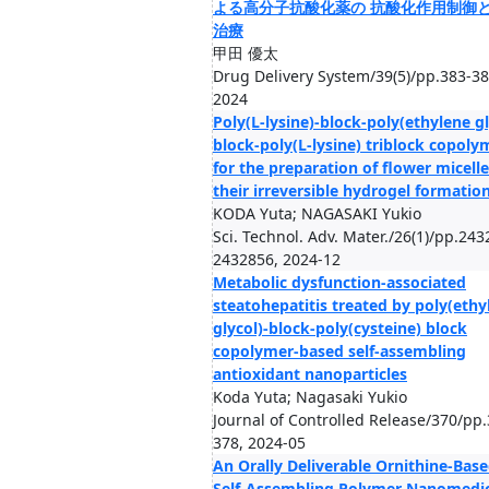
よる高分子抗酸化薬の 抗酸化作用制御
治療
甲田 優太
Drug Delivery System/39(5)/pp.383-38
2024
Poly(L-lysine)-block-poly(ethylene gl
block-poly(L-lysine) triblock copoly
for the preparation of flower micell
their irreversible hydrogel formatio
KODA Yuta; NAGASAKI Yukio
Sci. Technol. Adv. Mater./26(1)/pp.243
2432856, 2024-12
Metabolic dysfunction-associated
steatohepatitis treated by poly(ethy
glycol)-block-poly(cysteine) block
copolymer-based self-assembling
antioxidant nanoparticles
Koda Yuta; Nagasaki Yukio
Journal of Controlled Release/370/pp.
378, 2024-05
An Orally Deliverable Ornithine-Bas
Self-Assembling Polymer Nanomedi