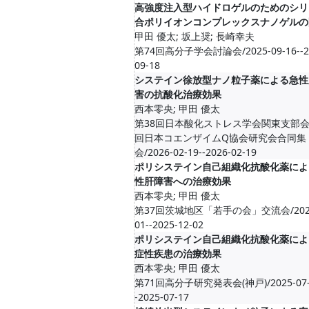
高強度注入型ハイドロゲルのためのシリ
合ポリイオンコンプレックスナノゲルの
甲田 優太; 坂上奨; 長崎幸夫
第74回高分子学会討論会/2025-09-16--2
09-18
システイン徐放型ナノ粒子薬による急性
害の抗酸化治療効果
西本零央; 甲田 優太
第38回日本酸化ストレス学会関東支部会/
回日本コエンザイムQ協会研究会合同集
会/2026-02-19--2026-02-19
ポリシステイン自己組織化抗酸化薬によ
性肝障害への治療効果
西本零央; 甲田 優太
第37回茨城地区「若手の会」交流会/2025
01--2025-12-02
ポリシステイン⾃⼰組織化抗酸化薬によ
症性疾患の治療効果
西本零央; 甲田 優太
第71回高分子研究発表会(神戸)/2025-07-
-2025-07-17