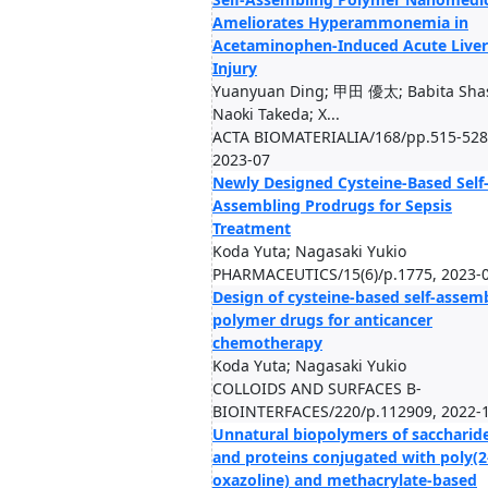
Ameliorates Hyperammonemia in
Acetaminophen-Induced Acute Liver
Injury
Yuanyuan Ding; 甲田 優太; Babita Sha
Naoki Takeda; X...
ACTA BIOMATERIALIA/168/pp.515-528
2023-07
Newly Designed Cysteine-Based Self
Assembling Prodrugs for Sepsis
Treatment
Koda Yuta; Nagasaki Yukio
PHARMACEUTICS/15(6)/p.1775, 2023-
Design of cysteine-based self-assem
polymer drugs for anticancer
chemotherapy
Koda Yuta; Nagasaki Yukio
COLLOIDS AND SURFACES B-
BIOINTERFACES/220/p.112909, 2022-
Unnatural biopolymers of saccharid
and proteins conjugated with poly(2
oxazoline) and methacrylate-based