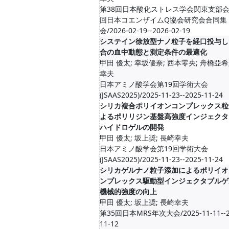
第38回日本酸化ストレス学会関東支部会/
回日本コエンザイムQ協会研究会合同集
会/2026-02-19--2026-02-19
システイン徐放型ナノ粒子を経口投与し
合の血中動態と測定条件の最適化
甲田 優太; 幸坂優奈; 西本零央; 舟橋亞希
幸夫
日本アミノ酸学会第19回学術大会
(JSAAS2025)/2025-11-23--2025-11-24
シリカ複合ポリイオンコンプレックス粒
よるポリリジン基盤高強度インジェクタ
ハイドロゲルの開発
甲田 優太; 坂上奨; 長崎幸夫
日本アミノ酸学会第19回学術大会
(JSAAS2025)/2025-11-23--2025-11-24
シリカゲルナノ粒子添加によるポリイオ
ンプレックス駆動型インジェクタブルゲ
機械的強度の向上
甲田 優太; 坂上奨; 長崎幸夫
第35回日本MRS年次大会/2025-11-11--2
11-12