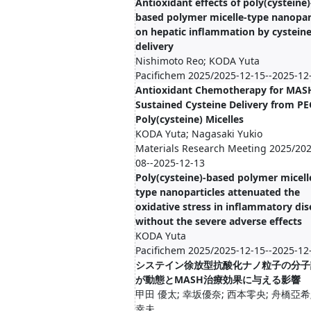
Antioxidant effects of poly(cysteine)
based polymer micelle-type nanopar
on hepatic inflammation by cystein
delivery
Nishimoto Reo; KODA Yuta
Pacifichem 2025/2025-12-15--2025-12
Antioxidant Chemotherapy for MASH
Sustained Cysteine Delivery from PE
Poly(cysteine) Micelles
KODA Yuta; Nagasaki Yukio
Materials Research Meeting 2025/202
08--2025-12-13
Poly(cysteine)-based polymer micell
type nanoparticles attenuated the
oxidative stress in inflammatory dis
without the severe adverse effects
KODA Yuta
Pacifichem 2025/2025-12-15--2025-12
システイン徐放型抗酸化ナノ粒子の分子
が動態とMASH治療効果に与える影響
甲田 優太; 幸坂優奈; 西本零央; 舟橋亞希
幸夫