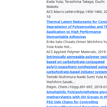
Koda Yuta; Terashima Takaya; Ouchi
Makoto
ACS Macro Letters/8/pp.1456-1460, 2
10
Thermal Latent Reductants for Contr
Degradation of Polyperoxides and T
Application to High Performance
Dismantlable Adhesives
Eriko Sato Chisato Omori Michihiro Yu
Yuta Koda Hid...
ACS Applied Polymer Materials, 2019
Intrinsically permeable polymer vesi
based on carbohydrate-conjugated
poly(2-oxazoline)s synthesized using
carbohydrate-based initiator system
Tomoki Nishimura Naoki Sumi Yuta K
Yoshihiro Sasaki...
Polym. Chem./10/pp.691-697, 2019-01
Amphiphilic Poly[poly(ethylene glyco
methacrylate]s with OH Groups in t
PEG Side Chains for Controlling
Solution/Rheological Properties and