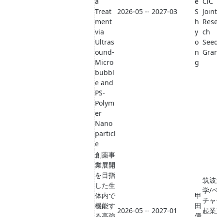
a
e
CiC
Treat
2026-05 -- 2027-03
S
Joint
ment
h
Res
via
y
ch
Ultras
o
See
ound-
n
Gra
Micro
g
bubbl
e and
PS-
Polym
er
Nano
particl
e
創薬事
業展開
を目指
筑波
した生
学/
体内で
甲
チャ
機能す
田
2026-05 -- 2027-01
起業
る高強
優