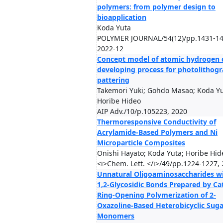
polymers: from polymer design to
bioapplication
Koda Yuta
POLYMER JOURNAL/54(12)/pp.1431-14
2022-12
Concept model of atomic hydrogen 
developing process for photolithogr
pattering
Takemori Yuki; Gohdo Masao; Koda Yu
Horibe Hideo
AIP Adv./10/p.105223, 2020
Thermoresponsive Conductivity of
Acrylamide-Based Polymers and Ni
Microparticle Composites
Onishi Hayato; Koda Yuta; Horibe Hid
<i>Chem. Lett. </i>/49/pp.1224-1227,
Unnatural Oligoaminosaccharides wi
1,2-Glycosidic Bonds Prepared by Ca
Ring-Opening Polymerization of 2-
Oxazoline-Based Heterobicyclic Suga
Monomers