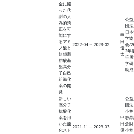
全に陥
った代
謝の人
公益
為的矯
団法
正を可
日本
能にす
甲
学協
るアミ
田
2022-04 -- 2023-02
会/2
ノ酸と
優
2年
短鎖脂
太
笹川
肪酸基
学研
盤高分
助成
子自己
組織化
薬の開
発
新しい
公益
高分子
団法
抗酸化
小笠
薬を用
甲
敏晶
いた酸
田
念財
2021-11 -- 2023-03
化スト
優
小笠