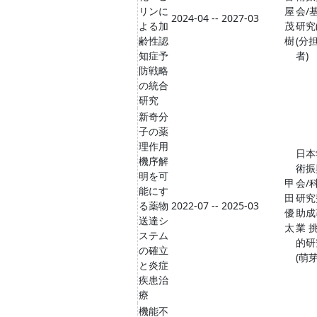
リンに
屋
会/
2024-04 -- 2027-03
よる加
茂
研究(
齢性認
樹
(分
知症予
者)
防戦略
の統合
研究
新奇分
子の薬
理作用
日本
機序解
術振
明を可
甲
会/
能にす
田
研究
る薬物
2022-07 -- 2025-03
優
助成
送達シ
太
業 
ステム
的研
の確立
(萌芽
と炎症
疾患治
療
機能不