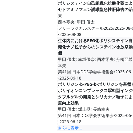
ポリシステイン自己組織化抗酸化薬によ
セトアミノフェン誘導型急性肝障害の治
果
西本零央; 甲田 優太
フリーラジカルスクール2025/2025-08-0
-2025-08-08
生体内におけるPEG化ポリシステイン自
織化ナノ粒子からのシステイン徐放挙動
価
甲田 優太; 幸坂優奈; 西本零央; 舟橋亞希
幸夫
第41回 日本DDS学会学術集会/2025-06-1
-2025-06-18
ポリリジン-b-PEG-b-ポリリジンを基
ポリイオンコンプレックス駆動型インジ
タブルゲルの開発とシリカナノ粒子によ
度向上効果
甲田 優太; 坂上奨; 長崎幸夫
第41回 日本DDS学会学術集会/2025-06-1
-2025-06-18
さらに表示...