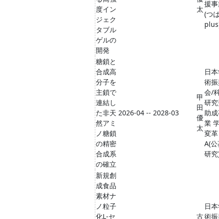
援事
度イン
太
(つ
ジェク
plus
タブル
ゲルの
開発
糖鎖と
合成高
日本
分子を
術振
主鎖で
会/
甲
連結し
研究
田
た非天
2026-04 -- 2028-03
助成
優
然アミ
業 
太
ノ糖鎖
変革
の精密
A(
合成系
研究
の確立
新規創
成食品
素材ナ
ノ粒子
日本
化L-セ
古
術振