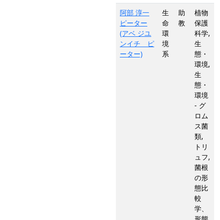
阿部 淳一
生
助
植物
ピーター
命
教
保護
(アベ ジユ
環
科学,
ンイチ ピ
境
生
ーター)
系
態・
環境,
生
態・
環境
- グ
ロム
ス菌
類,
トリ
ュフ,
菌根
の形
態比
較
学、
形態