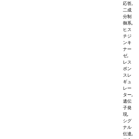
応答,
二成
分制
御系,
ヒス
チジ
ンキ
ナー
ゼ,
レス
ポン
スレ
ギュ
レー
ター,
遺伝
子発
現,
シグ
ナル
伝達,