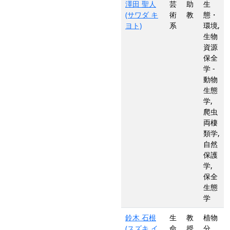
澤田 聖人
芸
助
生
(サワダ キ
術
教
態・
ヨト)
系
環境,
生物
資源
保全
学 -
動物
生態
学,
爬虫
両棲
類学,
自然
保護
学,
保全
生態
学
鈴木 石根
生
教
植物
(スズキ イ
命
授
分