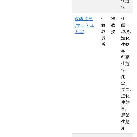
生態
学
佐藤 幸恵
生
准
生
(サトウ ユ
命
教
態・
キエ)
環
授
環境,
境
進化
系
生物
学 -
行動
生態
学,
昆
虫・
ダニ,
進化
生態
学,
農業
生態
系