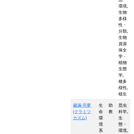
環境,
生物
多様
性・
分類,
生物
資源
保全
学 -
植物
生態
学,
種多
様性,
植生
藏滿 司夢
生
助
昆虫
(クラミツ
命
教
科学,
カズム)
環
生
境
態・
系
環境,