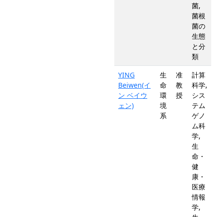
菌,
菌根
菌の
生態
と分
類
YING
生
准
計算
Beiwen(イ
命
教
科学,
ン ベイウ
環
授
シス
ェン)
境
テム
系
ゲノ
ム科
学,
生
命・
健
康・
医療
情報
学,