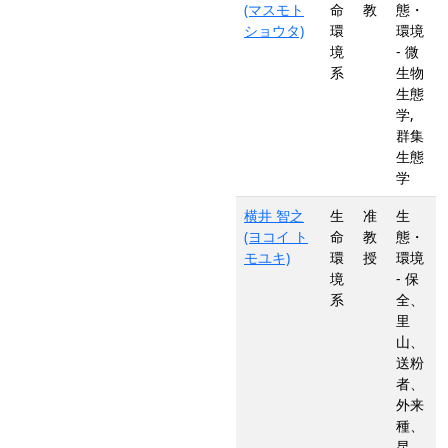
(マスモト
命
教
態・
ショウタ)
環
環境
境
- 微
系
生物
生態
学,
群集
生態
学
横井 智之
生
准
生
(ヨコイ ト
命
教
態・
モユキ)
環
授
環境
境
- 保
系
全、
里
山、
送粉
者、
外来
種、
昆