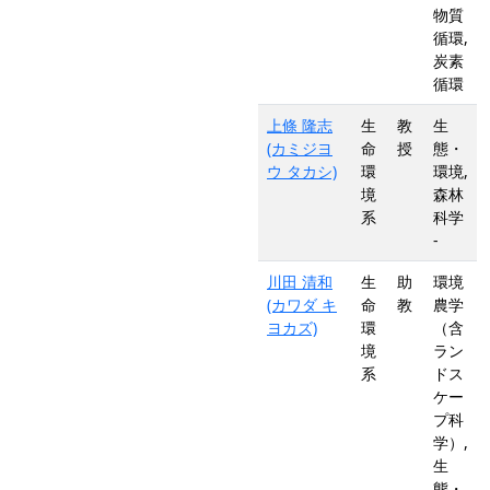
物質
循環,
炭素
循環
上條 隆志
生
教
生
(カミジヨ
命
授
態・
ウ タカシ)
環
環境,
境
森林
系
科学
-
川田 清和
生
助
環境
(カワダ キ
命
教
農学
ヨカズ)
環
（含
境
ラン
系
ドス
ケー
プ科
学）,
生
態・