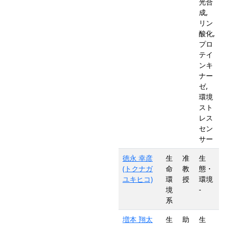
光合
成,
リン
酸化,
プロ
テイ
ンキ
ナー
ゼ,
環境
スト
レス
セン
サー
徳永 幸彦
生
准
生
(トクナガ
命
教
態・
ユキヒコ)
環
授
環境
境
-
系
増本 翔太
生
助
生