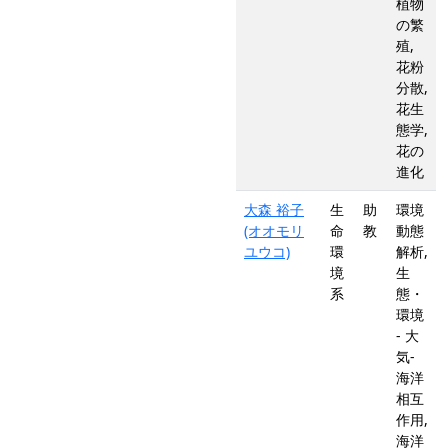
植物
の繁
殖,
花粉
分散,
花生
態学,
花の
進化
大森 裕子
生
助
環境
(オオモリ
命
教
動態
ユウコ)
環
解析,
境
生
系
態・
環境
- 大
気-
海洋
相互
作用,
海洋