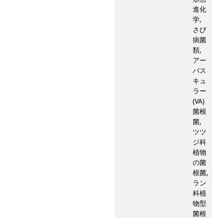
進化
学,
さび
病菌
類,
アー
バス
キュ
ラー
(VA)
菌根
菌,
ツツ
ジ科
植物
の菌
根菌,
ラン
科植
物型
菌根