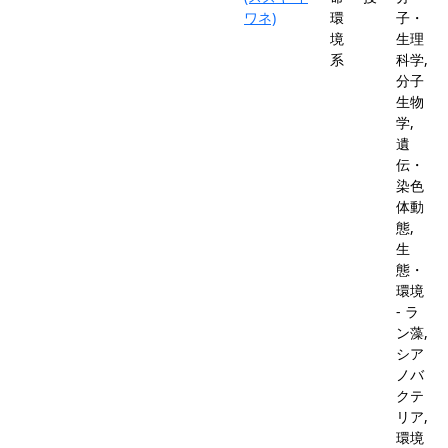
ワネ)
環
子・
境
生理
系
科学,
分子
生物
学,
遺
伝・
染色
体動
態,
生
態・
環境
- ラ
ン藻,
シア
ノバ
クテ
リア,
環境