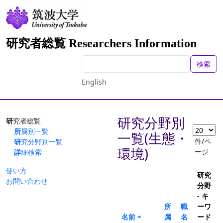
研究者総覧 Researchers Information
検索
English
研究分野別
研究者総覧
所属別一覧
一覧(生態・
件/ペ
研究分野別一覧
環境)
ージ
詳細検索
使い方
研究
お問い合わせ
分野
- キ
所
職
ーワ
名前
属
名
ード