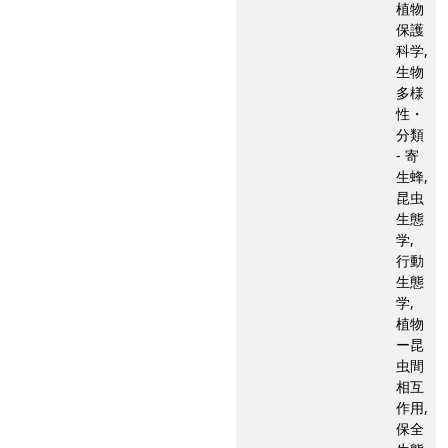
植物
保護
科学,
生物
多様
性・
分類
- 寄
生蜂,
昆虫
生態
学,
行動
生態
学,
植物
ー昆
虫間
相互
作用,
保全