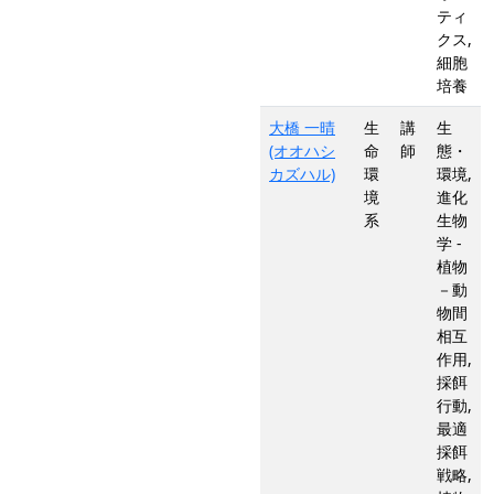
ティ
クス,
細胞
培養
大橋 一晴
生
講
生
(オオハシ
命
師
態・
カズハル)
環
環境,
境
進化
系
生物
学 -
植物
－動
物間
相互
作用,
採餌
行動,
最適
採餌
戦略,