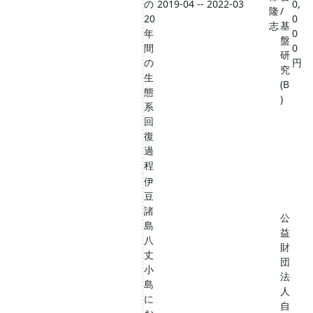
の
2019-04 -- 2022-03
0,
隆
/
20
0
志
基
年
0
盤
間
0
研
の
円
究
生
(B
態
)
系
回
復
過
程
伊
豆
諸
公
島
益
八
財
丈
団
小
法
島
人
に
自