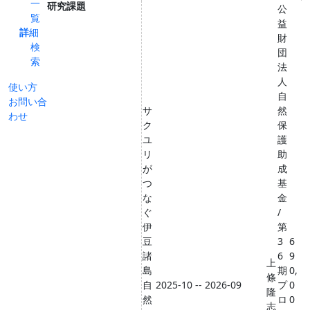
一
研究課題
公
覧
益
詳細
財
検
団
索
法
人
使い方
自
お問い合
サ
然
わせ
ク
保
ユ
護
リ
助
が
成
つ
基
な
金
ぐ
/
伊
第
豆
3
6
諸
6
9
上
島
期
0,
條
自
2025-10 -- 2026-09
プ
0
隆
然
ロ
0
志