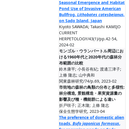
Seasonal Emergence and Habitat
Pond Use of Invasive American
Bullfrog,
Lithobates
catesbeianus,
on Sado Island, Japan
Kiyoto SAWADA; Takashi KAMIJO
CURRENT
HERPETOLOGY/43(1)/pp.42-54,
2024-02
モンゴル・ウランバートル周辺にお
ける1960年代と2020年代の森林分
布範囲の比較
鈴木康平; 小長谷有紀; 渡邊三津子;
上條 隆志; 山中典和
関東森林研究/74/p.69, 2023-02
市街地の森林の鳥類の分布と多様性:
林分構造, 景観構造・果実資源量の
影響及び種・機能群による違い
折戸咲子; 正木隆; 上條 隆志
保全生態学研究, 2023-04
The preference of domestic alien
toads,
Bufo japonicus formosus
,