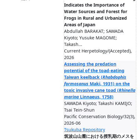
Indicates the Importance of
Water Sources and Forest for
Frogs in Rural and Urbanized
Areas of Japan
Abdullah BARAKAT; SAWADA
Kiyoto; Yusuke MAGOME;
Takash...
Current Herpetology/(Accepted),
2026
Assessing the predation
potential of the toad-eating
Taiwan keelback (
Rhabdophis
formosanus
Maki, 1931) on the
toxic invasive cane toad (
Rhinella
marina
Linnaeus, 1758)
SAWADA Kiyoto; Takashi KAMIJO;
Tsai Tein-Shun
Pacific Conservation Biology/32(3),
2026-06
Tsukuba Repository
筑波山山麓における授乳期のメスを