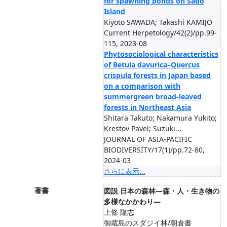
for spawning ponds on Sado
Island
Kiyoto SAWADA; Takashi KAMIJO
Current Herpetology/42(2)/pp.99-
115, 2023-08
Phytosociological characteristics
of Betula davurica–Quercus
crispula forests in Japan based
on a comparison with
summergreen broad-leaved
forests in Northeast Asia
Shitara Takuto; Nakamura Yukito;
Krestov Pavel; Suzuki...
JOURNAL OF ASIA-PACIFIC
BIODIVERSITY/17(1)/pp.72-80,
2024-03
さらに表示...
著書
図説 日本の森林―森・人・生き物の
多様なかかわり―
上條 隆志
御蔵島のスダジイ林/朝倉書