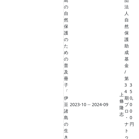
島
団
の
法
自
人
然
自
保
然
護
保
の
護
た
助
め
成
の
基
普
金
及
/
冊
第
子
3
3
「
4
5
上
伊
期
0,
條
豆
2023-10 -- 2024-09
プ
0
隆
諸
ロ
0
志
島
・
0
の
ナ
円
生
ト
き
ゥ