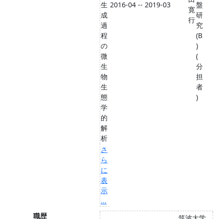
生
2016-04 -- 2019-03
盤
寛
成
研
行
過
究
程
(B
の
)
微
(
生
分
物
担
生
者
態
)
学
的
解
析
さ
ら
に
表
示
...
職歴
筑波大学