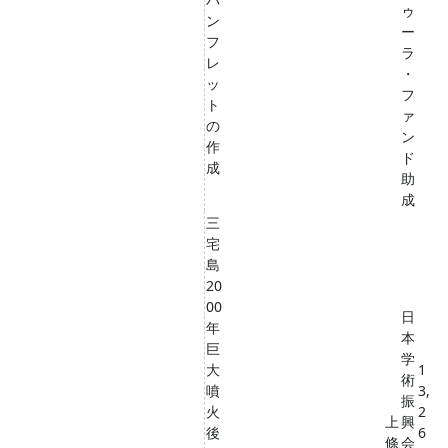
ゥ
ン
ー
フ
ラ
レ
・
ッ
フ
ト
ァ
の
ン
作
ド
成
助
成
三
宅
島
20
00
日
年
本
巨
学
大
1
術
噴
3,
振
火
2
上
興
後
6
條
会