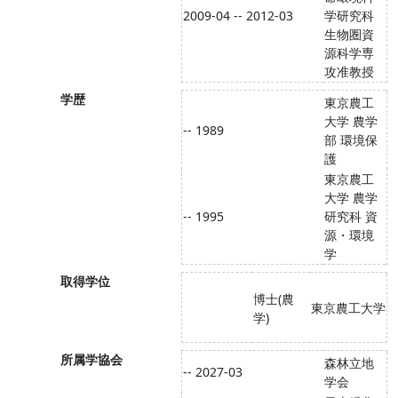
2009-04 -- 2012-03
学研究科
生物圏資
源科学専
攻准教授
学歴
東京農工
大学 農学
-- 1989
部 環境保
護
東京農工
大学 農学
-- 1995
研究科 資
源・環境
学
取得学位
博士(農
東京農工大学
学)
所属学協会
森林立地
-- 2027-03
学会