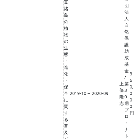
豆
団
諸
法
島
人
の
自
植
然
物
保
の
護
生
助
態
成
・
基
進
金
化
3
/
・
6
上
第
保
0,
條
3
全
2019-10 -- 2020-09
0
隆
0
に
0
志
期
関
0
プ
す
円
ロ
る
・
普
ナ
及
ト
パ