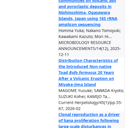
communities on volcanic ash
and pyroclastic deposits in
Nishinoshima, Ogasawara
Islands, Japan using 16S rRNA
amplicon sequencing
Homma Yuka; Nakano Tomoyuki;
Kawakami Kazuto; Mori Hi...
MICROBIOLOGY RESOURCE
ANNOUNCEMENTS/14(12), 2025-
12-11
Distribution Characteristics of
the Introduced Non-native
Toad
Bufo
formosus
20 Years
After a Volcanic Eruption on
Miyake-jima Island
MAGOME Yusuke; SAWADA Kiyoto;
SUZUKI Kohei; KAMIJO Ta...
Current Herpetology/45(1)/pp.55-
67, 2026-02
Clonal reproduction as a driver
of liana proliferation following
large-scale disturbances in