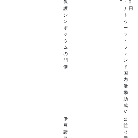
保
・
0
護
ナ
円
シ
ト
ン
ゥ
ポ
ー
ジ
ラ
ウ
・
ム
フ
の
ァ
開
ン
催
ド
国
内
活
動
助
成
//
伊
公
豆
益
諸
財