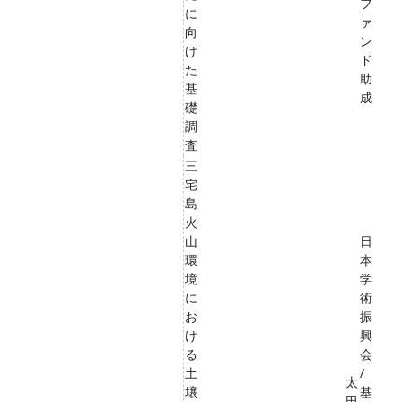
フ
に
ァ
向
ン
け
ド
た
助
基
成
礎
調
査
三
宅
島
火
山
日
環
本
境
学
に
術
お
振
け
興
る
会
土
/
太
壌
基
田