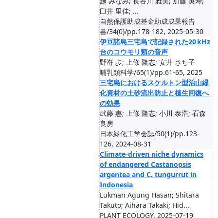
越 みなみ; 長谷川 雅美; 加藤 英寿;
臼井 里佳; ...
自然保護助成基金助成成果報告
書/34(0)/pp.178-182, 2025-05-30
伊豆諸島三宅島で記録された20 kHz
台のコウモリ類の音声
野嵜 歩; 上條 隆志; 安井 さち子
哺乳類科学/65(1)/pp.61-65, 2025
三宅島におけるスケルトン型治山緑
化資材の土砂流出防止と植生回復へ
の効果
武藤 惠; 上條 隆志; 小川 泰浩; 石森
良房
日本緑化工学会誌/50(1)/pp.123-
126, 2024-08-31
Climate-driven niche dynamics
of endangered Castanopsis
argentea and C. tungurrut in
Indonesia
Lukman Agung Hasan; Shitara
Takuto; Aihara Takaki; Hid...
PLANT ECOLOGY, 2025-07-19