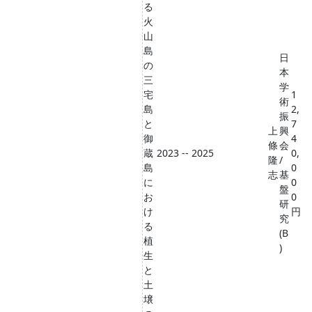
る
火
山
島
日
の
本
三
学
宅
1
術
島
2,
振
と
7
上
興
御
4
條
会
蔵
2023 -- 2025
0,
隆
/
島
0
志
基
に
0
盤
お
0
研
け
円
究
る
(B
植
)
生
と
土
壌