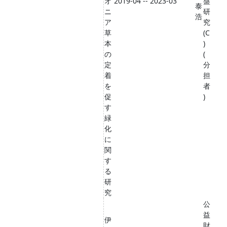
オ
2019-04 -- 2023-03
盤
泰
ニ
研
浩
ア
究
草
(C
本
)
の
(
定
分
着
担
を
者
促
)
す
緑
化
に
関
す
る
研
究
公
益
伊
財