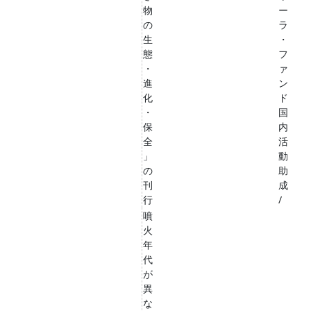
物
ー
の
ラ
生
・
態
フ
・
ァ
進
ン
化
ド
・
国
保
内
全
活
」
動
の
助
刊
成
行
/
噴
火
年
代
が
異
な