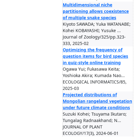
Multidimensional niche
partitioning allows coexistence
of multiple snake species
Kiyoto SAWADA; Yuka WATANABE;
Kohei KOBAYASHI; Yusuke ...
Journal of Zoology/325/pp.323-
333, 2025-02
Optimizing the frequency of
question items for bird species
in quiz-style online training
Ogawa Yui; Fukasawa Keita;
Yoshioka Akira; Kumada Nao...
ECOLOGICAL INFORMATICS/85,
2025-03
Projected distributions of
Mongolian rangeland vegetation
under future climate conditions
Suzuki Kohei; Tsuyama Ikutaro;
Tungalag Radnaakhand; N...
JOURNAL OF PLANT
ECOLOGY/17(3), 2024-06-01