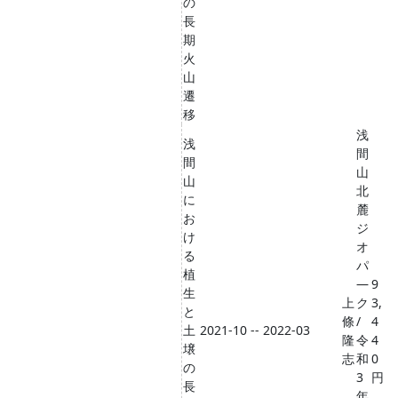
の
長
期
火
山
遷
移
浅
浅
間
間
山
山
北
に
麓
お
ジ
け
オ
る
パ
植
―
9
生
上
ク
3,
と
條
/
4
土
2021-10 -- 2022-03
隆
令
4
壌
志
和
0
の
3
円
長
年