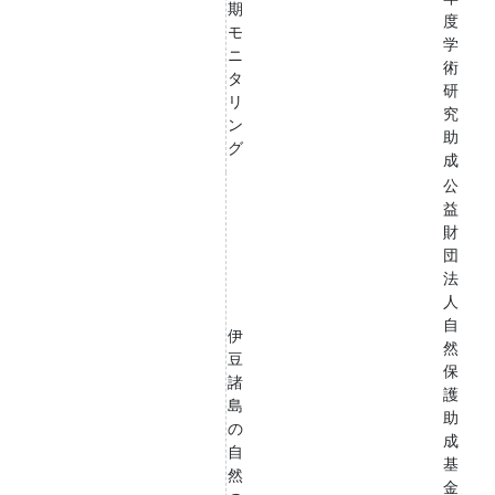
期
度
モ
学
ニ
術
タ
研
リ
究
ン
助
グ
成
公
益
財
団
法
人
自
伊
然
豆
保
諸
護
島
助
の
成
自
基
然
金