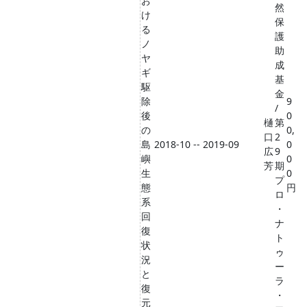
お
然
け
保
る
護
ノ
助
ヤ
成
ギ
基
駆
金
除
9
/
後
0
樋
第
の
0,
口
2
島
2018-10 -- 2019-09
0
広
9
嶼
0
芳
期
生
0
プ
態
円
ロ
系
・
回
ナ
復
ト
状
ゥ
況
ー
と
ラ
復
・
元