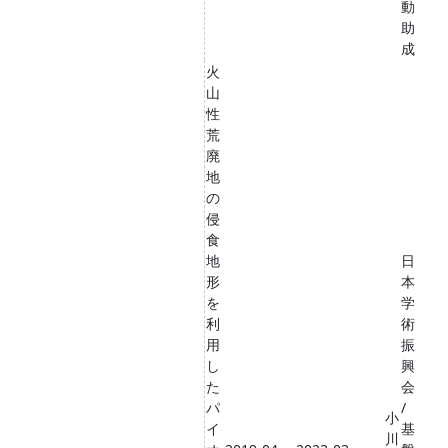
動
助
成
火
山
性
荒
廃
地
の
侵
食
地
日
形
本
を
学
利
術
用
振
し
興
た
会
パ
/
小
イ
基
川