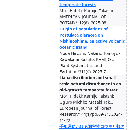
temperate forests
Mori Hideki; Kamijo Takashi
AMERICAN JOURNAL OF
BOTANY/112(8), 2025-08
Origin of populations of
Portulaca oleracea on
Nishinoshima, an active volcanic
oceanic island
Noda Hiroshi; Nakano Tomoyuki;
Kawakami Kazuto; KAMIJO...
Plant Systematics and
Evolution/311(4), 2025-7
Liana distribution and small-
scale natural disturbance in an
old-growth temperate forest
Mori Hideki; Kamijo Takashi;
Oguro Michio; Masaki Tak...
European Journal of Forest
Research/144(1)/pp.69-81, 2024-
11-22
千葉県における洞穴性コウモリ類の