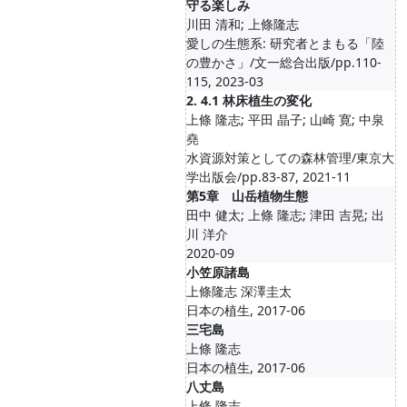
守る楽しみ
川田 清和; 上條隆志
愛しの生態系: 研究者とまもる「陸
の豊かさ」/文一総合出版/pp.110-
115, 2023-03
2. 4.1 林床植生の変化
上條 隆志; 平田 晶子; 山崎 寛; 中泉
堯
水資源対策としての森林管理/東京大
学出版会/pp.83-87, 2021-11
第5章 山岳植物生態
田中 健太; 上條 隆志; 津田 吉晃; 出
川 洋介
2020-09
小笠原諸島
上條隆志 深澤圭太
日本の植生, 2017-06
三宅島
上條 隆志
日本の植生, 2017-06
八丈島
上條 隆志