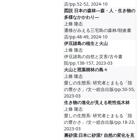
店/pp.52-52, 2024-10
図説 日本の森林―森・人・生き物の
多様なかかわり―
上條 隆志
遷移がみえる三宅島の森林/朝倉書
店/pp.48-49, 2024-10
伊豆諸島の植生と火山
上條 隆志
伊豆諸島の自然と災害/古今書
院/pp.138-157, 2023-03
火山と照葉樹林の島々
上條 隆志
愛しの生態系: 研究者とまもる「陸
の豊かさ」/文一総合出版/pp.50-55,
2023-03
生き物の進化が見える乾性低木林
上條 隆志
愛しの生態系: 研究者とまもる「陸
の豊かさ」/文一総合出版/pp.18-23,
2023-03
裏砂漠:日本に砂漠? 自然の変化を見