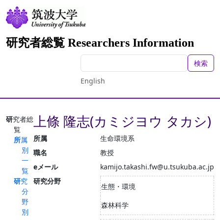
研究者総覧 Researchers Information
検索
English
上條 隆志(カミジヨウ タカシ)
研究者総
覧
所属
生命環境系
所属
別
職名
教授
一
eメール
kamijo.takashi.fw@u.tsukuba.ac.jp
覧
研究
研究分野
生態・環境
分
野
森林科学
別