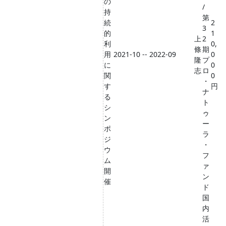
の
/
持
第
続
2
3
的
1
上
2
利
0,
條
期
用
2021-10 -- 2022-09
0
隆
プ
に
0
志
ロ
関
0
・
す
円
ナ
る
ト
シ
ゥ
ン
ー
ポ
ラ
ジ
・
ウ
フ
ム
ァ
開
ン
催
ド
国
内
活