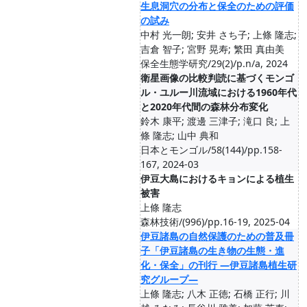
生息洞穴の分布と保全のための評価
の試み
中村 光一朗; 安井 さち子; 上條 隆志;
吉倉 智子; 宮野 晃寿; 繁田 真由美
保全生態学研究/29(2)/p.n/a, 2024
衛星画像の比較判読に基づくモンゴ
ル・ユルー川流域における1960年代
と2020年代間の森林分布変化
鈴木 康平; 渡邊 三津子; 滝口 良; 上
條 隆志; 山中 典和
日本とモンゴル/58(144)/pp.158-
167, 2024-03
伊豆大島におけるキョンによる植生
被害
上條 隆志
森林技術/(996)/pp.16-19, 2025-04
伊豆諸島の自然保護のための普及冊
子「伊豆諸島の生き物の生態・進
化・保全」の刊行 ―伊豆諸島植生研
究グループ―
上條 隆志; 八木 正徳; 石橋 正行; 川