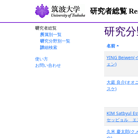
研究者総覧 Resea
研究分
研究者総覧
所属別一覧
研究分野別一覧
名前
詳細検索
YING Beiwen
使い方
ェン)
お問い合わせ
大庭 良介(オオ
スケ)
KIM Satbyul E
セッビョル エ
久米 慶太郎(ク
ウ)