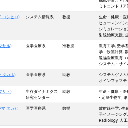
ミトコンドリア
 ヨシヒロ)
システム情報系
教授
生命・健康・医療
ヒューマンインタ
シミュレーション
射線治療支援, 
マサル)
医学医療系
准教授
教育工学, 数学
学 - 数値計算,
遠隔医療教育（e-
システム・サイ
 タカホ)
医学医療系
助教
システムゲノム科
オインフォマテ
マサト)
生存ダイナミクス
助教
生命・健康・医
研究センター
- 定量生物学, 
ジマ タカヒ
医学医療系
教授
放射線科学, 生命
子イメージング, 光
Radiology, 