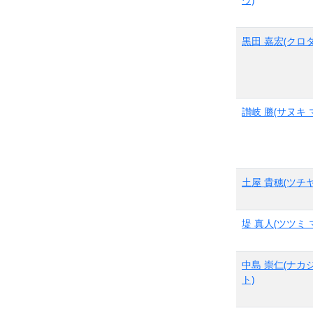
黒田 嘉宏(クロダ
讃岐 勝(サヌキ 
土屋 貴穂(ツチヤ
堤 真人(ツツミ 
中島 崇仁(ナカ
ト)