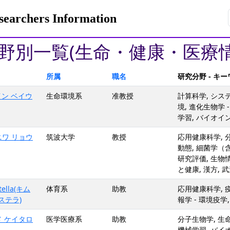
rchers Information
野別一覧(生命・健康・医療情
所属
職名
研究分野 - キ
(イン ベイウ
生命環境系
准教授
計算科学, シス
境, 進化生物学 
学習, バイオイ
ニワ リョウ
筑波大学
教授
応用健康科学, 
動態, 細菌学（
研究評価, 生物情
と健康, 漢方, 
stella(キム
体育系
助教
応用健康科学, 
ステラ)
報学 - 環境疫学
メ ケイタロ
医学医療系
助教
分子生物学, 生
機械学習, バイ