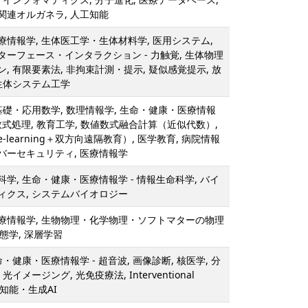
関連オルガネラ, 人工知能
情報学, 生体医工学・生体材料学, 医用システム,
ーフェース・インタラクション - 力触覚, 生体物理
, 有限要素法, 非拘束計測・提示, 疑似感覚提示, 放
生体システム工学
基礎・応用数学, 数理情報学, 生命・健康・医療情報
 数式処理, 教育工学, 数値数式融合計算（近似代数）,
learning＋双方向遠隔教育）, 医学教育, 病院情報
バーセキュリティ, 医療情報学
学, 生命・健康・医療情報学 - 情報生命科学, バイ
ィクス, システムバイオロジー
療情報学, 生物物理・化学物理・ソフトマターの物理
形態学, 深層学習
・健康・医療情報学 - 超音波, 画像診断, 核医学, 分
イメージング, 光免疫療法, Interventional
人工知能・生成AI