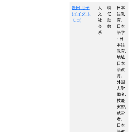
飯田 朋子
人
特
日本
(イイダ ト
文
任
語教
モコ)
社
助
育,
会
教
日本
系
語学
- 日
本語
教育,
地域
日本
語教
育,
外国
人労
働者,
技能
実習,
就労
者,
日本
語教