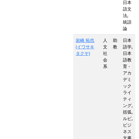
日本
語文
法,
統語
論
岩崎 拓也
人
助
日本
(イワサキ
文
教
語学,
タクヤ)
社
日本
会
語教
系
育 -
アカ
デミ
ック
ライ
ティ
ング,
括弧,
ルビ,
ビジ
ネス
文書,