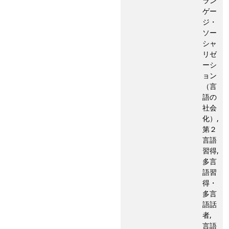
ラン
ゲー
ジ・
ソー
シャ
リゼ
ーシ
ョン
（言
語の
社会
化）,
第２
言語
習得,
多言
語習
得・
多言
語話
者,
言語