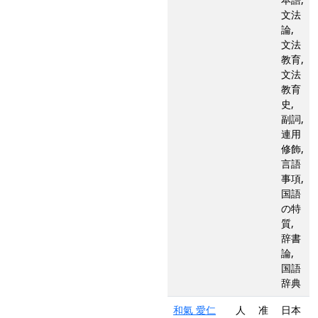
文法
論,
文法
教育,
文法
教育
史,
副詞,
連用
修飾,
言語
事項,
国語
の特
質,
辞書
論,
国語
辞典
和氣 愛仁
人
准
日本