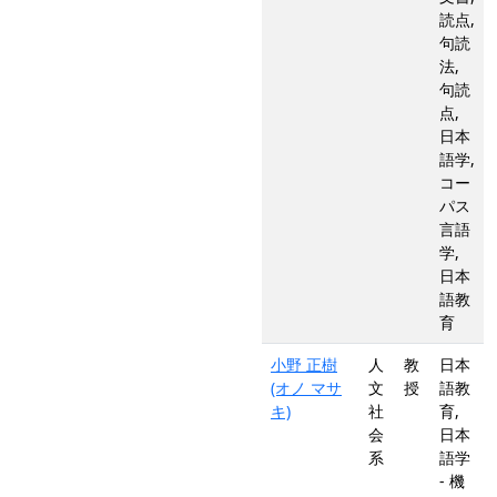
読点,
句読
法,
句読
点,
日本
語学,
コー
パス
言語
学,
日本
語教
育
小野 正樹
人
教
日本
(オノ マサ
文
授
語教
キ)
社
育,
会
日本
系
語学
- 機