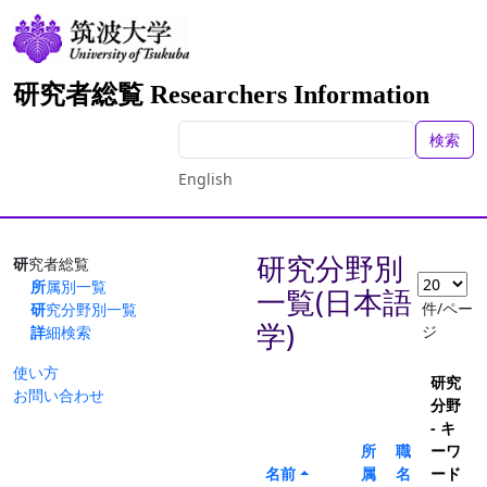
研究者総覧 Researchers Information
検索
English
研究分野別
研究者総覧
所属別一覧
一覧(日本語
件/ペー
研究分野別一覧
学)
ジ
詳細検索
使い方
研究
お問い合わせ
分野
- キ
所
職
ーワ
名前
属
名
ード