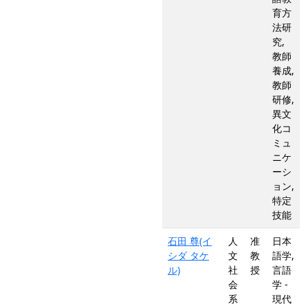
育方
法研
究,
教師
養成,
教師
研修,
異文
化コ
ミュ
ニケ
ーシ
ョン,
特定
技能
石田 尊(イ
人
准
日本
シダ タケ
文
教
語学,
ル)
社
授
言語
会
学 -
系
現代