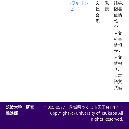
(ワキ トシ
文
教
語学,
ヒト)
社
授
図書
会
館情
系
報
学・
人文
社会
情報
学 -
人文
情報
学,
日本
語文
法論
筑波大学 研究
〒305-8577 茨城県つくば市天王台1-1-1
推進部
Copyright (c) University of Tsukuba All
Rights Reserved.