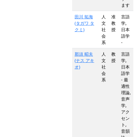
ます
田川 拓海
人
准
言語
(タガワ タ
文
教
学,
クミ)
社
授
日本
会
語学
系
-
那須 昭夫
人
教
言語
(ナス アキ
文
授
学,
オ)
社
日本
会
語学
系
- 最
適性
理論,
音声
学,
アク
セン
ト,
音韻