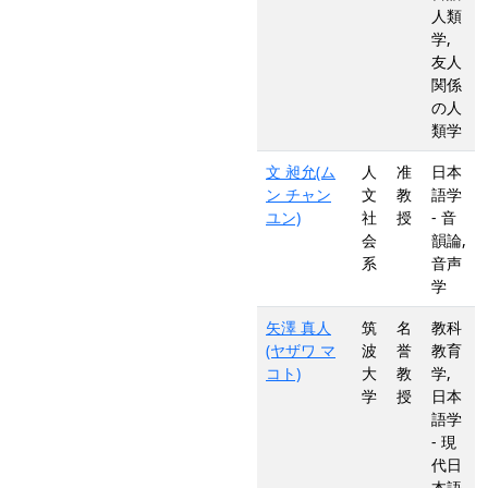
人類
学,
友人
関係
の人
類学
文 昶允(ム
人
准
日本
ン チャン
文
教
語学
ユン)
社
授
- 音
会
韻論,
系
音声
学
矢澤 真人
筑
名
教科
(ヤザワ マ
波
誉
教育
コト)
大
教
学,
学
授
日本
語学
- 現
代日
本語,