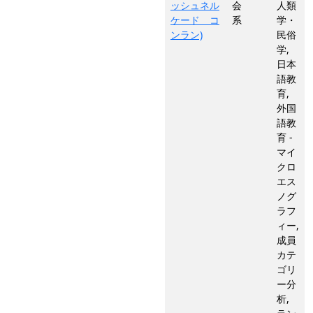
ッシュネル
会
人類
ケード コ
系
学・
ンラン)
民俗
学,
日本
語教
育,
外国
語教
育 -
マイ
クロ
エス
ノグ
ラフ
ィー,
成員
カテ
ゴリ
ー分
析,