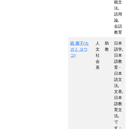
能文
法,
語用
論,
会話
教育
鏡 耀子(カ
人
助
日本
ガミ ヨウ
文
教
語学,
コ)
社
日本
会
語教
系
育 -
日本
語文
法,
文章,
日本
語教
育文
法,
で
す・