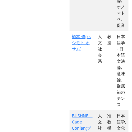
論,
オノ
マト
ペ,
促音
橋本 修(ハ
人
教
日本
シモト オ
文
授
語学
サム)
社
- 日
会
本語
系
文法
論,
意味
論,
従属
節の
テン
ス
BUSHNELL
人
准
日本
Cade
文
教
語学,
Conlan(ブ
社
授
文化