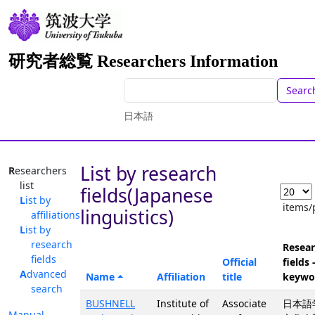
研究者総覧 Researchers Information
Searc
日本語
List by research
Researchers
list
fields(Japanese
List by
items/
linguistics)
affiliations
List by
research
Resea
fields
Official
fields 
Advanced
Name
Affiliation
title
keywo
search
BUSHNELL
Institute of
Associate
日本語
Manual