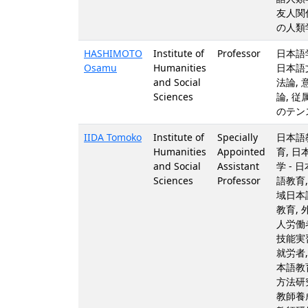
友人関
の人類
HASHIMOTO
Institute of
Professor
日本語学
Osamu
Humanities
日本語
and Social
法論, 
Sciences
論, 従
のテン
IIDA Tomoko
Institute of
Specially
日本語
Humanities
Appointed
育, 日
and Social
Assistant
学 - 日
Sciences
Professor
語教育,
域日本
教育, 
人労働
技能実
就労者,
本語教
方法研
教師養