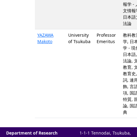
報学 - 
文情報
日本語
法論
YAZAWA
University
Professor
教科教
Makoto
of Tsukuba
Emeritus
学, 日
学 - 現
日本語,
法論, 
教育, 
教育史,
詞, 連
飾, 言
項, 国
特質, 
論, 国
典
Department of Research
1-1-1 Tennodai, Tsukuba,