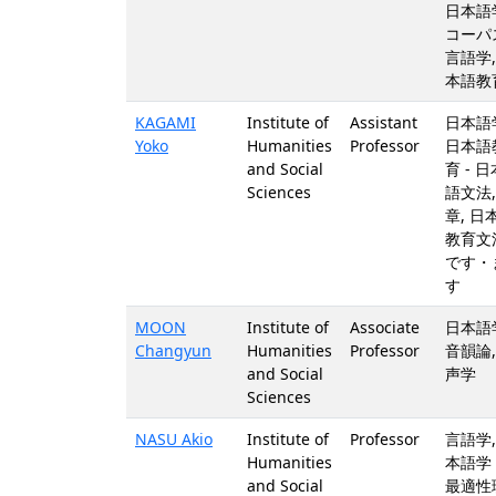
日本語
コーパ
言語学,
本語教
KAGAMI
Institute of
Assistant
日本語
Yoko
Humanities
Professor
日本語
and Social
育 - 日
Sciences
語文法,
章, 日
教育文
です・
す
MOON
Institute of
Associate
日本語学
Changyun
Humanities
Professor
音韻論,
and Social
声学
Sciences
NASU Akio
Institute of
Professor
言語学,
Humanities
本語学 
and Social
最適性