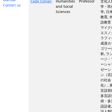
Cade Conlan
Humanities
Professor
文化人
Contact us
and Social
学・民
Sciences
学, 日
教育, 
語教育 
マイク
エスノ
ラフィ
成員カ
ゴリー
析, ラ
ージ・
ーシャ
ゼーシ
ン（言
の社会
化）, 
言語習
多言語
得・多
語話者,
語人類