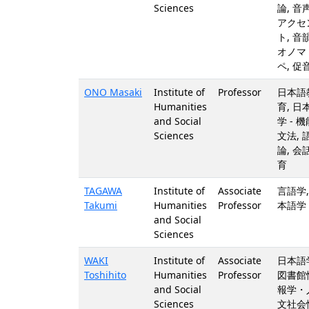
Sciences
論, 音
アクセ
ト, 音
オノマ
ペ, 促
ONO Masaki
Institute of
Professor
日本語
Humanities
育, 日
and Social
学 - 機
Sciences
文法, 
論, 会
育
TAGAWA
Institute of
Associate
言語学,
Takumi
Humanities
Professor
本語学 
and Social
Sciences
WAKI
Institute of
Associate
日本語
Toshihito
Humanities
Professor
図書館
and Social
報学・
Sciences
文社会