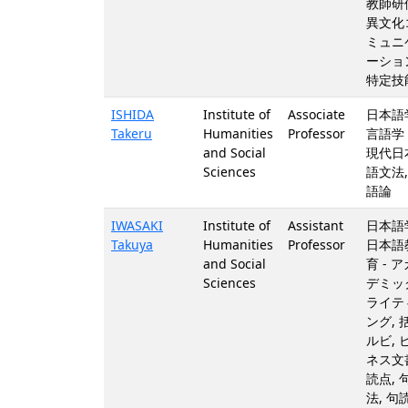
教師研
異文化
ミュニ
ーショ
特定技
ISHIDA
Institute of
Associate
日本語
Takeru
Humanities
Professor
言語学 
and Social
現代日
Sciences
語文法,
語論
IWASAKI
Institute of
Assistant
日本語
Takuya
Humanities
Professor
日本語
and Social
育 - ア
Sciences
デミッ
ライテ
ング, 
ルビ, 
ネス文
読点, 
法, 句