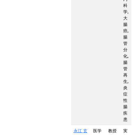
科
学,
大
腸
癌,
腸
管
分
化,
腸
管
再
生,
炎
症
性
腸
疾
患
永江 玄
医学
教授
実