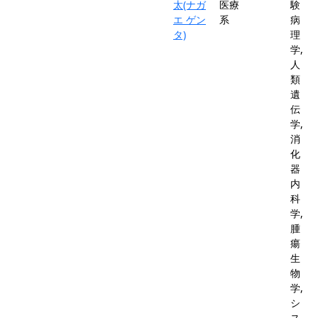
太(ナガ
医療
験
エ ゲン
系
病
タ)
理
学,
人
類
遺
伝
学,
消
化
器
内
科
学,
腫
瘍
生
物
学,
シ
ス