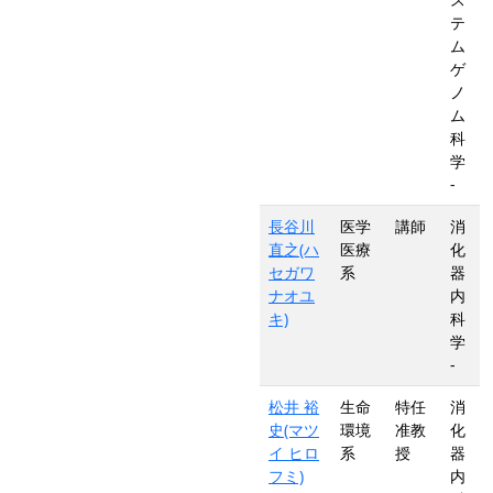
テ
ム
ゲ
ノ
ム
科
学
-
長谷川
医学
講師
消
直之(ハ
医療
化
セガワ
系
器
ナオユ
内
キ)
科
学
-
松井 裕
生命
特任
消
史(マツ
環境
准教
化
イ ヒロ
系
授
器
フミ)
内