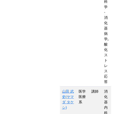
科
学
-
消
化
器
病
学,
酸
化
ス
ト
レ
ス
応
答
山田 武
医学
講師
消
史(ヤマ
医療
化
ダ タケ
系
器
シ)
内
科