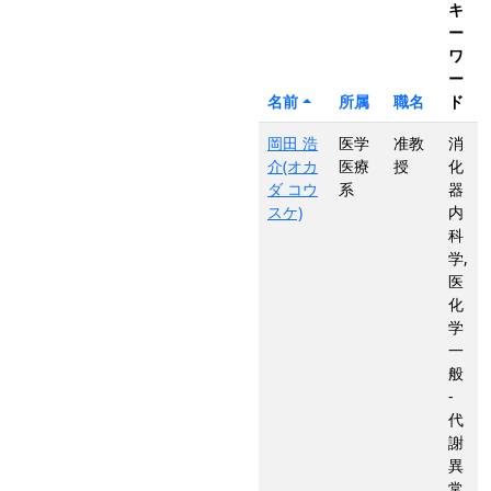
キ
ー
ワ
ー
名前
所属
職名
ド
岡田 浩
医学
准教
消
介(オカ
医療
授
化
ダ コウ
系
器
スケ)
内
科
学,
医
化
学
一
般
-
代
謝
異
常