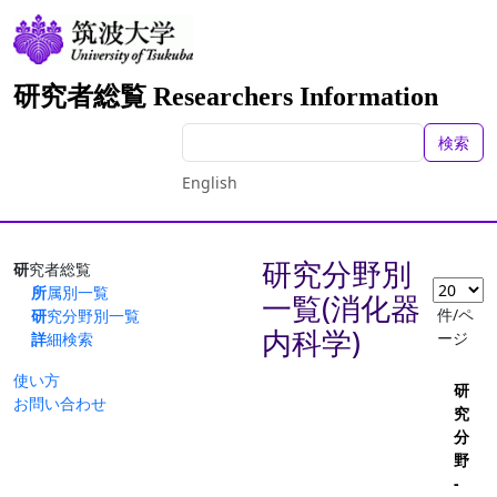
研究者総覧 Researchers Information
検索
English
研究分野別
研究者総覧
所属別一覧
一覧(消化器
件/ペ
研究分野別一覧
内科学)
ージ
詳細検索
使い方
研
お問い合わせ
究
分
野
-