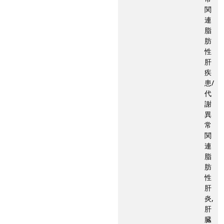
関
連
脂
肪
性
肝
疾
患/
代
謝
異
常
関
連
脂
肪
性
肝
炎,
肝
臓