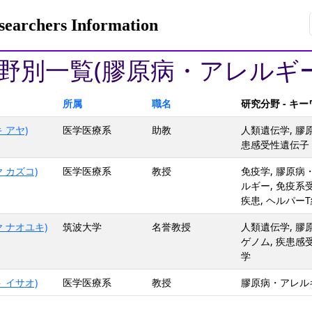
rchers Information
野別一覧(膠原病・アレルギ
所属
職名
研究分野 - キ
 アヤ)
医学医療系
助教
人類遺伝学, 膠
患感受性遺伝子 
 カズコ)
医学医療系
教授
免疫学, 膠原病
ルギー, 免疫系
疾患, ヘルパー
 ナオユキ)
筑波大学
名誉教授
人類遺伝学, 膠
ゲノム, 疾患感
学
 イサオ)
医学医療系
教授
膠原病・アレルギ