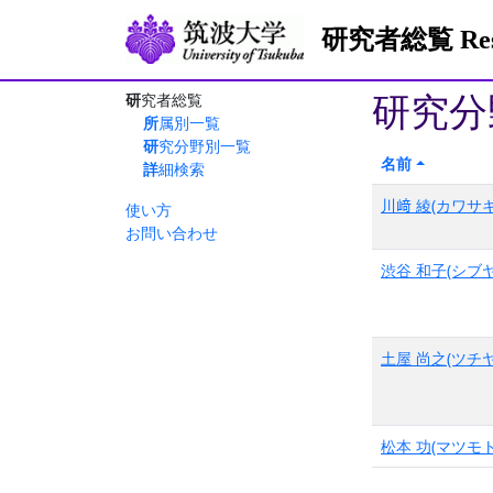
研究者総覧 Resea
研究分
研究者総覧
所属別一覧
研究分野別一覧
名前
詳細検索
川﨑 綾(カワサキ
使い方
お問い合わせ
渋谷 和子(シブヤ
土屋 尚之(ツチヤ
松本 功(マツモト