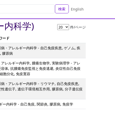
検索
English
ー内科学)
件/ページ
ーワード
原病・アレルギー内科学 - 自己免疫疾患, ゲノム, 疾
, 膠原病
・アレルギー内科学, 腫瘍生物学, 実験病理学 - アレ
受容体, 抗腫瘍免疫監視と免疫逃避, 炎症性自己免疫
T細胞分化, 免疫寛容
原病・アレルギー内科学 - リウマチ, 自己免疫疾患,
受性遺伝子, 遺伝子環境相互作用, 膠原病, 分子遺伝疫
ー内科学 - 自己免疫, 関節炎, 膠原病, 免疫学