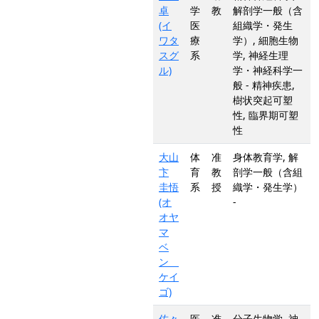
卓
学
教
解剖学一般（含
(イ
医
組織学・発生
ワタ
療
学）, 細胞生物
スグ
系
学, 神経生理
ル)
学・神経科学一
般 - 精神疾患,
樹状突起可塑
性, 臨界期可塑
性
大山
体
准
身体教育学, 解
卞
育
教
剖学一般（含組
圭悟
系
授
織学・発生学）
(オ
-
オヤ
マ
ベ
ン
ケイ
ゴ)
佐々
医
准
分子生物学, 神