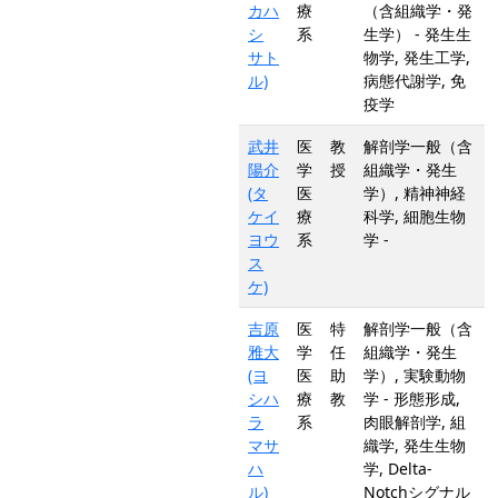
カハ
療
（含組織学・発
シ
系
生学） - 発生生
サト
物学, 発生工学,
ル)
病態代謝学, 免
疫学
武井
医
教
解剖学一般（含
陽介
学
授
組織学・発生
(タ
医
学）, 精神神経
ケイ
療
科学, 細胞生物
ヨウ
系
学 -
ス
ケ)
吉原
医
特
解剖学一般（含
雅大
学
任
組織学・発生
(ヨ
医
助
学）, 実験動物
シハ
療
教
学 - 形態形成,
ラ
系
肉眼解剖学, 組
マサ
織学, 発生生物
ハ
学, Delta-
ル)
Notchシグナル