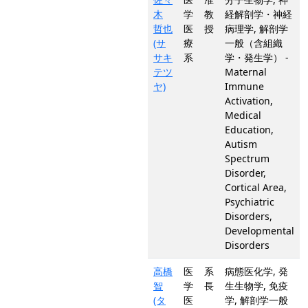
木
学
教
経解剖学・神経
哲也
医
授
病理学, 解剖学
(サ
療
一般（含組織
サキ
系
学・発生学） -
テツ
Maternal
ヤ)
Immune
Activation,
Medical
Education,
Autism
Spectrum
Disorder,
Cortical Area,
Psychiatric
Disorders,
Developmental
Disorders
高橋
医
系
病態医化学, 発
智
学
長
生生物学, 免疫
(タ
医
学, 解剖学一般