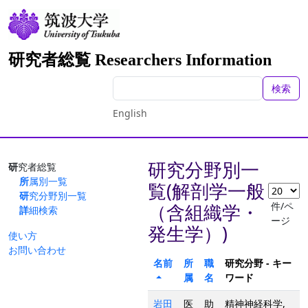
研究者総覧 Researchers Information
検索
English
研究分野別一
研究者総覧
所属別一覧
覧(解剖学一般
研究分野別一覧
件/ペ
（含組織学・
詳細検索
ージ
発生学）)
使い方
お問い合わせ
名前
所
職
研究分野 - キー
属
名
ワード
岩田
医
助
精神神経科学,