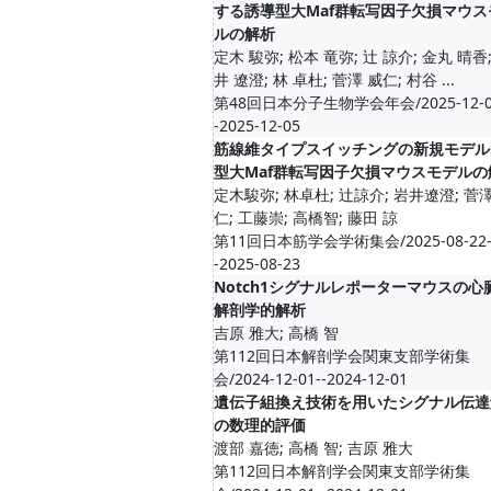
する誘導型大Maf群転写因子欠損マウス
ルの解析
定木 駿弥; 松本 竜弥; 辻 諒介; 金丸 晴香;
井 遼澄; 林 卓杜; 菅澤 威仁; 村谷 ...
第48回日本分子生物学会年会/2025-12-0
-2025-12-05
筋線維タイプスイッチングの新規モデル
型大Maf群転写因子欠損マウスモデルの
定木駿弥; 林卓杜; 辻諒介; 岩井遼澄; 菅
仁; 工藤崇; 高橋智; 藤田 諒
第11回日本筋学会学術集会/2025-08-22
-2025-08-23
Notch1シグナルレポーターマウスの心
解剖学的解析
吉原 雅大; 高橋 智
第112回日本解剖学会関東支部学術集
会/2024-12-01--2024-12-01
遺伝子組換え技術を用いたシグナル伝達
の数理的評価
渡部 嘉徳; 高橋 智; 吉原 雅大
第112回日本解剖学会関東支部学術集