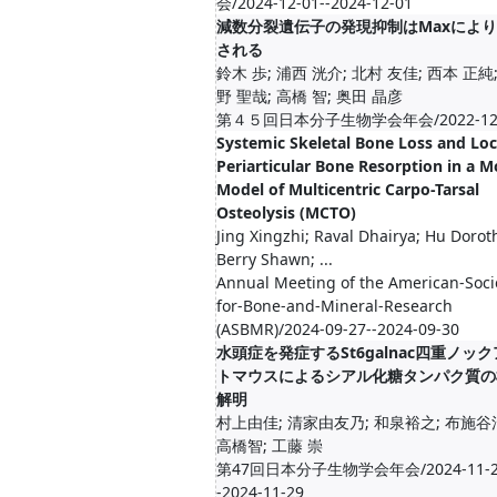
会/2024-12-01--2024-12-01
減数分裂遺伝子の発現抑制はMaxによ
される
鈴木 歩; 浦⻄ 洸介; 北村 友佳; ⻄本 正純;
野 聖哉; 高橋 智; 奥田 晶彦
第４５回日本分子生物学会年会/2022-12-
Systemic Skeletal Bone Loss and Loc
Periarticular Bone Resorption in a 
Model of Multicentric Carpo-Tarsal
Osteolysis (MCTO)
Jing Xingzhi; Raval Dhairya; Hu Dorot
Berry Shawn; ...
Annual Meeting of the American-Soci
for-Bone-and-Mineral-Research
(ASBMR)/2024-09-27--2024-09-30
水頭症を発症するSt6galnac四重ノッ
トマウスによるシアル化糖タンパク質の
解明
村上由佳; 清家由友乃; 和泉裕之; 布施谷
高橋智; 工藤 崇
第47回日本分子生物学会年会/2024-11-2
-2024-11-29