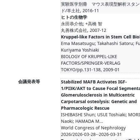
実験医学別冊 マウス表現型解析スタン
ド/羊土社, 2016-11
ヒトの生物学
永田恭介他; +高橋 智
丸善株式会社, 2007-12
Kruppel-like Factors in Stem Cell Bi
Ema Masatsugu; Takahashi Satoru; Fuj
Kuriyama Yoshiaki
BIOLOGY OF KRUPPEL-LIKE
FACTORS/SPRINGER-VERLAG
TOKYO/pp.131-138, 2009-01
会議発表等
Stabilized MAFB Activates IGF-
1/PI3K/AKT to Cause Focal Segmenta
Glomerulosclerosis in Multicentric
Carpotarsal osteolysis: Genetic and
Pharmacologic Rescue
ISHIBASHI Shun; USUI Toshiaki; MOR
Naoki; HAMADA M...
World Congress of Nephrology
2026/2026-03-28--2026-03-31