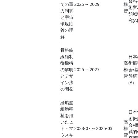
会/
での重
2025 -- 2029
橋
術変
力制御
智
領域
と宇宙
究(A)
環境応
答の理
解
骨格筋
線維制
日本
御機構
高
術振
の解明
2025 -- 2027
橋
会/
とデザ
智
盤研
イン法
(A)
の開発
経胎盤
細胞移
日本
植を用
術振
いたヒ
高
会/
ト・マ
2023-07 -- 2025-03
橋
戦的
ウスキ
智
究(