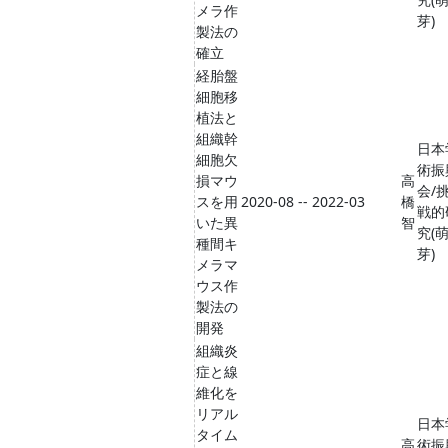
メラ作
芽)
製法の
確立
経胎盤
細胞移
植法と
組織幹
日本
細胞欠
術振
損マウ
高
会/
スを用
2020-08 -- 2022-03
橋
戦的
いた異
智
究(
種間キ
芽)
メラマ
ウス作
製法の
開発
組織炎
症と線
維化を
リアル
日本
タイム
高
術振