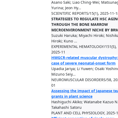
Asano Saki; Liao Ching-Wei; Matsuna
Yurina; Jeon Hy...
SCIENTIFIC REPORTS/15(1), 2025-11-1
STRATEGIES TO REGULATE HSC AGIN
THROUGH THE BONE MARROW
MICROENVIRONMENT NICHE BY BR
Suzuki Haruka; Miyachi Hiroki; Nishi
Hiroki; Kuno ...
EXPERIMENTAL HEMATOLOGY/151(S),
2025-11
HMGCR-related muscular dystrophy:
case of severe neonatal-onset form
Upadia Jariya; Li Yuwen; Osaki Yoshino
Mizuno Seiy...
NEUROMUSCULAR DISORDERS/58, 20
01
Assessing the impact of Japanese t
grants in plant science
Hashiguchi Akiko; Watanabe Kazuo N.
Takahashi Satoru
PLANT AND CELL PHYSIOLOGY, 2025-1