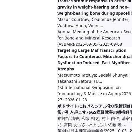
Transcriptomic response to artificial
gravity in weight-bearing and non-
weight-bearing bone during spacefl
Mazur Courtney; Coulombe Jennifer;
Wadhwa Anna; Wein ...
Annual Meeting of the American-Soci
for-Bone-and-Mineral-Research
(ASBMR)/2025-09-05--2025-09-08
Targeting Large Maf Transcription
Factors to Counteract Mitochondrial
Dysfunction Induced–Fast Myofiber
Atrophy
Matsumoto Tatsuya; Sadaki Shunya;
Takahashi Satoru; FU...
1st International Symposium on
Immunology & Muscle in Aging/2026-
27--2026-01-28
ポドサイトにおけるシアル化O型糖鎖修
常が引き起こすFSGS様腎障害の機構解
布施谷 清香; 和泉 裕之; 村上 由佳; 清家
乃; 富岡 あづさ; 坂上 弘明; 佐藤 隆; ...
第44回日本糖質学会年会/2025-10-03--2