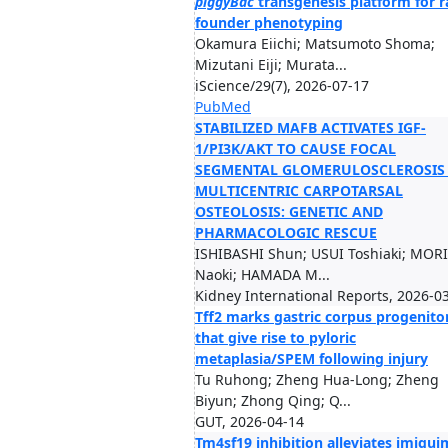
piggyBac
transgenesis platform for r
founder phenotyping
Okamura Eiichi; Matsumoto Shoma;
Mizutani Eiji; Murata...
iScience/29(7), 2026-07-17
PubMed
STABILIZED MAFB ACTIVATES IGF-
1/PI3K/AKT TO CAUSE FOCAL
SEGMENTAL GLOMERULOSCLEROSIS 
MULTICENTRIC CARPOTARSAL
OSTEOLOSIS: GENETIC AND
PHARMACOLOGIC RESCUE
ISHIBASHI Shun; USUI Toshiaki; MOR
Naoki; HAMADA M...
Kidney International Reports, 2026-0
Tff2 marks gastric corpus progenito
that give rise to pyloric
metaplasia/SPEM following injury
Tu Ruhong; Zheng Hua-Long; Zheng
Biyun; Zhong Qing; Q...
GUT, 2026-04-14
Tm4sf19 inhibition alleviates imiqu