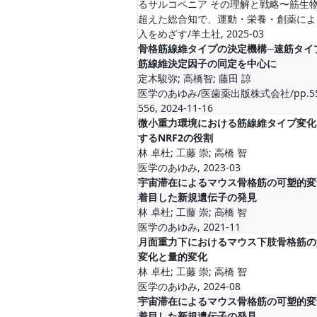
るサルコペニア その理解と戦略〜筋生
超えた総合知で、運動・栄養・創薬によ
入をめざす/羊土社, 2025-03
骨格筋線維タイプの決定機構─速筋タイプ
筋線維決定因子の同定を中心に
定木駿弥; 高橋智; 藤田 諒
医学のあゆみ/医歯薬出版株式会社/pp.55
556, 2024-11-16
微小重力環境における筋線維タイプ変化
するNRF2の役割
林 卓杜; 工藤 崇; 高橋 智
医学のあゆみ, 2023-03
宇宙滞在によるマウス骨格筋の可塑的変
着目した新規遺伝子の発見
林 卓杜; 工藤 崇; 高橋 智
医学のあゆみ, 2021-11
月面重力下におけるマウス下肢骨格筋の
変化と量的変化
林 卓杜; 工藤 崇; 高橋 智
医学のあゆみ, 2024-08
宇宙滞在によるマウス骨格筋の可塑的変
着目した新規遺伝子の発見