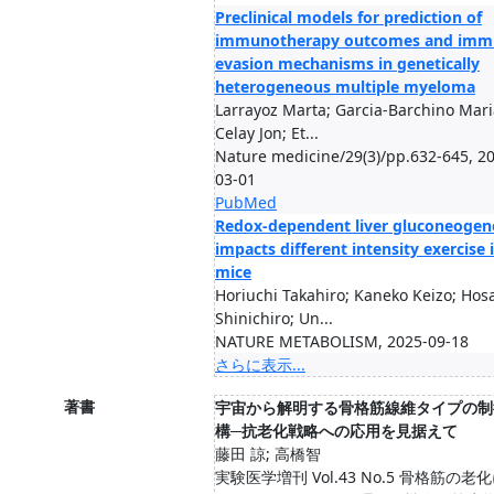
Preclinical models for prediction of
immunotherapy outcomes and imm
evasion mechanisms in genetically
heterogeneous multiple myeloma
Larrayoz Marta; Garcia-Barchino Maria
Celay Jon; Et...
Nature medicine/29(3)/pp.632-645, 2
03-01
PubMed
Redox-dependent liver gluconeogen
impacts different intensity exercise 
mice
Horiuchi Takahiro; Kaneko Keizo; Hos
Shinichiro; Un...
NATURE METABOLISM, 2025-09-18
さらに表示...
著書
宇宙から解明する骨格筋線維タイプの制
構─抗老化戦略への応用を見据えて
藤田 諒; 高橋智
実験医学増刊 Vol.43 No.5 骨格筋の老