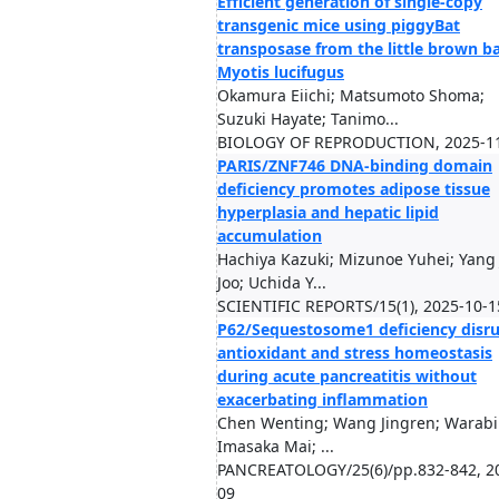
Efficient generation of single-copy
transgenic mice using piggyBat
transposase from the little brown b
Myotis lucifugus
Okamura Eiichi; Matsumoto Shoma;
Suzuki Hayate; Tanimo...
BIOLOGY OF REPRODUCTION, 2025-1
PARIS/ZNF746 DNA-binding domain
deficiency promotes adipose tissue
hyperplasia and hepatic lipid
accumulation
Hachiya Kazuki; Mizunoe Yuhei; Yang 
Joo; Uchida Y...
SCIENTIFIC REPORTS/15(1), 2025-10-1
P62/Sequestosome1 deficiency disr
antioxidant and stress homeostasis
during acute pancreatitis without
exacerbating inflammation
Chen Wenting; Wang Jingren; Warabi E
Imasaka Mai; ...
PANCREATOLOGY/25(6)/pp.832-842, 2
09