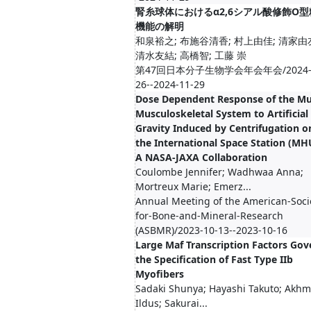
腎糸球体におけるα2,6シアル酸修飾O型
機能の解明
和泉裕之; 布施谷清香; 村上由佳; 清家由
清水友結; 高橋智; 工藤 崇
第47回日本分子生物学会年会年会/2024-1
26--2024-11-29
Dose Dependent Response of the Mu
Musculoskeletal System to Artificial
Gravity Induced by Centrifugation o
the International Space Station (MH
A NASA-JAXA Collaboration
Coulombe Jennifer; Wadhwaa Anna;
Mortreux Marie; Emerz...
Annual Meeting of the American-Soci
for-Bone-and-Mineral-Research
(ASBMR)/2023-10-13--2023-10-16
Large Maf Transcription Factors Gov
the Specification of Fast Type IIb
Myofibers
Sadaki Shunya; Hayashi Takuto; Akhm
Ildus; Sakurai...