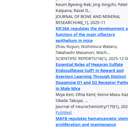
Keum Byeong-Rak; Jing Xingzhi; Patel
Kalpana; Raval D...
JOURNAL OF BONE AND MINERAL
RESEARCH/40(_1), 2025-11
KIF26A regulates the development 
function of the main olfactory
epithelium in mice
Zhou Ruyun; Nishimura Wataru;
Takahashi Masanori; Moch...
SCIENTIFIC REPORTS/16(1), 2025-12-0
Essential Roles of Heparan Sulfate
Endosulfatase Sulf1 in Reward and
Aversion Learning Through Distinct
Dopamine D1 and D2 Receptor Path
in Male Mice
Miya Ken; Ohta Kent; Keino-Masu Ka
Okada Takuya; ...
Journal of neurochemistry/170(1), 20
PubMed
MAFB regulates hematopoietic stem 
proliferation and maintenance