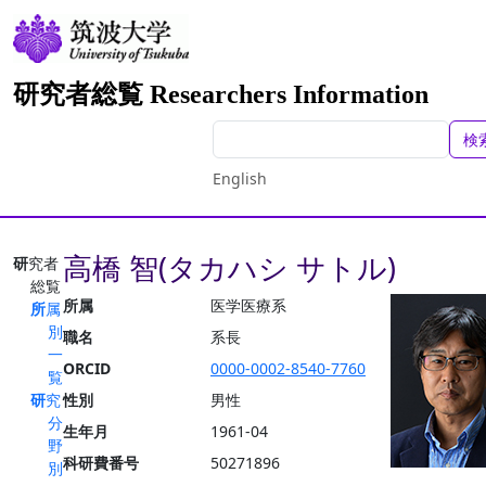
研究者総覧 Researchers Information
検
English
高橋 智(タカハシ サトル)
研究者
総覧
所属
医学医療系
所属
別
職名
系長
一
ORCID
0000-0002-8540-7760
覧
研究
性別
男性
分
生年月
1961-04
野
科研費番号
50271896
別