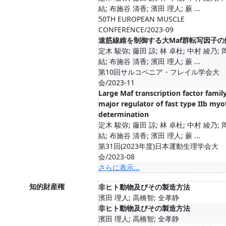
結; 布施谷 清香; 濱田 理人; 蕨 ...
50TH EUROPEAN MUSCLE
CONFERENCE/2023-09
速筋線維を制御する大Maf群転写因子の
定木 駿弥; 藤田 諒; 林 卓杜; 中村 綾乃; 
結; 布施谷 清香; 濱田 理人; 蕨 ...
第10回サルコペニア・フレイル学会大
会/2023-11
Large Maf transcription factor family
major regulator of fast type IIb myo
determination
定木 駿弥; 藤田 諒; 林 卓杜; 中村 綾乃; 
結; 布施谷 清香; 濱田 理人; 蕨 ...
第31回(2023年度)日本運動生理学会大
会/2023-08
さらに表示...
知的財産権
非ヒト動物及びその製造方法
濱田 理人; 高橋智; 全孝静
非ヒト動物及びその製造方法
濱田 理人; 高橋智; 全孝静