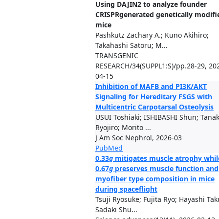
Using DAJIN2 to analyze founder
CRISPRgenerated genetically modifi
mice
Pashkutz Zachary A.; Kuno Akihiro;
Takahashi Satoru; M...
TRANSGENIC
RESEARCH/34(SUPPL1:S)/pp.28-29, 20
04-15
Inhibition of MAFB and PI3K/AKT
Signaling for Hereditary FSGS with
Multicentric Carpotarsal Osteolysis
USUI Toshiaki; ISHIBASHI Shun; Tana
Ryojiro; Morito ...
J Am Soc Nephrol, 2026-03
PubMed
0.33
g
mitigates muscle atrophy whil
0.67
g
preserves muscle function and
myofiber type composition in mice
during spaceflight
Tsuji Ryosuke; Fujita Ryo; Hayashi Tak
Sadaki Shu...