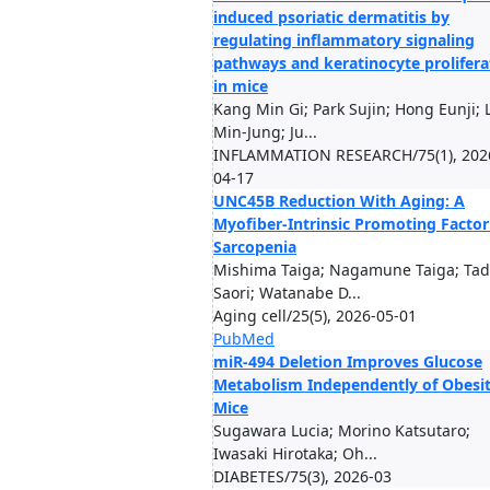
induced psoriatic dermatitis by
regulating inflammatory signaling
pathways and keratinocyte prolifera
in mice
Kang Min Gi; Park Sujin; Hong Eunji; 
Min-Jung; Ju...
INFLAMMATION RESEARCH/75(1), 202
04-17
UNC45B Reduction With Aging: A
Myofiber-Intrinsic Promoting Factor
Sarcopenia
Mishima Taiga; Nagamune Taiga; Ta
Saori; Watanabe D...
Aging cell/25(5), 2026-05-01
PubMed
miR-494 Deletion Improves Glucose
Metabolism Independently of Obesit
Mice
Sugawara Lucia; Morino Katsutaro;
Iwasaki Hirotaka; Oh...
DIABETES/75(3), 2026-03