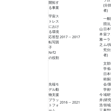
開拓す
(分
る事業
者)
宇宙ス
一般
トレス
団法
におけ
山
日本
る環境
本
宙フ
応答型
2017 -- 2017
雅
ーラ
転写因
之
ム/(
子
究分
Nrf2
者)
の役割
文部
学省
日本
術振
先端モ
会/
デル動
学術
物支援
今
域研
プラッ
井
(研
2016 -- 2021
トフォ
浩
領域
ーム
三
案型