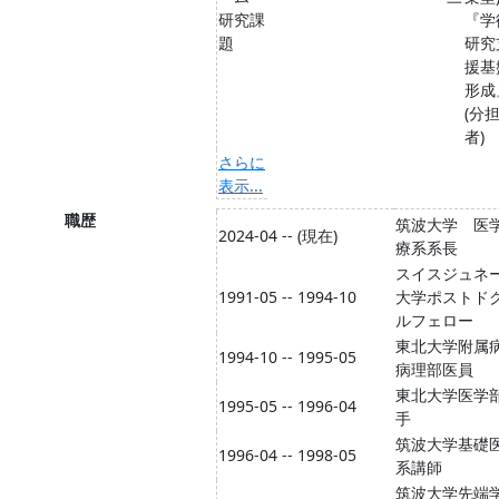
研究課
『学
題
研究
援基
形成
(分
者)
さらに
表示...
職歴
筑波大学 医
2024-04 -- (現在)
療系系長
スイスジュネ
1991-05 -- 1994-10
大学ポストド
ルフェロー
東北大学附属
1994-10 -- 1995-05
病理部医員
東北大学医学
1995-05 -- 1996-04
手
筑波大学基礎
1996-04 -- 1998-05
系講師
筑波大学先端