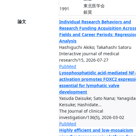
東北医学会
1991
銀賞
論文
Individual Research Behaviors and
Research Funding Acquisition Acros
Fields and Career Periods: Regressio
Analysis
Hashiguchi Akiko; Takahashi Satoru
Interactive journal of medical
research/15, 2026-07-27
PubMed
Lysophosphatidic acid-mediated NF
activation promotes FOXC2 express
essential for lymphatic valve
development
Yasuda Daisuke; Sato Nana; Yanagida
Keisuke; Hashidate...
The Journal of clinical
investigation/136(5), 2026-03-02
PubMed
Highly efficient and low-mosaicism