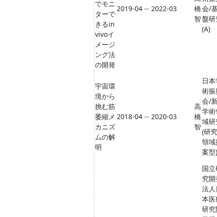
でモニ
2019-04 -- 2022-03
橋
会/
ターで
智
盤研
きるin
(A)
vivoイ
メージ
ング法
の開発
日本
宇宙環
術振
境から
会/
挑む筋
高
学術
萎縮メ
2018-04 -- 2020-03
橋
域研
カニズ
智
(研
ムの解
領域
明
案型
国立
究開
法人
本医
研究