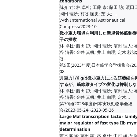
conditions
諒介 辻; 林 卓杜; 工藤 崇; 藤田 諒; 濱田 
岡田 理沙; 村谷 匡史; 芝 大; ...
74th International Astronautical
Congress/2023-10
微小重力環境を利用した新規骨格筋制御
子の探索
林 卓杜; 藤田 諒; 岡田 理沙; 濱田 理人; 
谷 清香; 金井 真帆; 井上 由理; 定木 駿弥;
谷...
第9回(2023年度)日本筋学会学術集会/202
08
月重力1/6 gは微小重力による筋萎縮を
するが、筋線維タイプの変化は抑制しな
林 卓杜; 藤田 諒; 岡田 理沙; 濱田 理人; 
谷 清香; 金井 真帆; 井上 由理; 定木...
第70回(2023年度)日本実験動物学会総
会/2023-05-24--2023-05-26
Large Maf transcription factor family
major regulator of fast type IIb myo
determination
定木 駿弥; 藤田 諒; 林 卓杜; 中村 綾乃; 