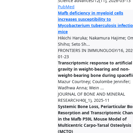
Science advances/12(11), 2026-03-13
PubMed
Mafb deficiency in myeloid cells
increases susceptibility to
Mycobacterium tuberculosis infectio
mice
Hikichi Haruka; Nakamura Hajime; O
Shiho; Seto Sh...
FRONTIERS IN IMMUNOLOGY/16, 202
01-23
Transcriptomic response to artificial
gravity in weight-bearing and non-
weight-bearing bone during spacefl
Mazur Courtney; Coulombe Jennifer;
Wadhwa Anna; Wein ...
JOURNAL OF BONE AND MINERAL
RESEARCH/40(_1), 2025-11
Systemic Bone Loss, Periarticular B
Resorption and Transcriptomic Cha
in the Mafb P59L Mouse Model of
Multicentric Carpo-Tarsal Osteolysis
(MCTO)