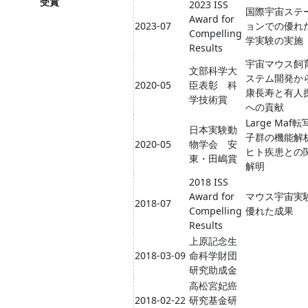
受賞
2023 ISS
国際宇宙ステ
Award for
2023-07
ョンでの優れ
Compelling
学実験の実施
Results
宇宙マウス飼
文部科学大
ステム開発か
2020-05
臣表彰 科
康長寿と有人
学技術賞
への貢献
Large Maf
日本実験動
子群の機能解
2020-05
物学会 安
ヒト疾患との
東・田嶋賞
解明
2018 ISS
Award for
マウス宇宙実
2018-07
Compelling
優れた成果
Results
上原記念生
2018-03-09
命科学財団
研究助成金
高松宮妃癌
2018-02-22
研究基金研