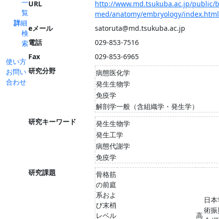
一
URL
http://www.md.tsukuba.ac.jp/public/b
覧
med/anatomy/embryology/index.html
詳細
eメール
satoruta@md.tsukuba.ac.jp
検
電話
029-853-7516
索
Fax
029-853-6965
使い方
研究分野
お問い
病態医化学
合わせ
発生生物学
免疫学
解剖学一般（含組織学・発生学）
研究キーワード
発生生物学
発生工学
病態代謝学
免疫学
研究課題
骨格筋
の前庭
系およ
日本
び末梢
術振
レベル
高