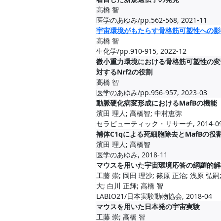
高橋 智
医学のあゆみ/pp.562-568, 2021-11
宇宙環境がもたらす骨格筋可塑性への影
高橋 智
生化学/pp.910-915, 2022-12
微小重力環境における骨格筋可塑性の変
対するNrf2の役割
高橋 智
医学のあゆみ/pp.956-957, 2023-03
動脈硬化病変形成におけるMafBの機能
濱田 理人; 高橋智; 中村恵弥
セラピューティック・リサーチ, 2014-0
補体C1qによる死細胞除去とMafBの役
濱田 理人; 高橋智
医学のあゆみ, 2018-11
マウスを用いた宇宙環境応答の網羅的解
工藤 崇; 岡田 理沙; 篠原 正治; 浅原 弘嗣;
大; 白川 正輝; 高橋 智
LABIO21/日本実験動物協会, 2018-04
マウスを用いた日本発の宇宙実験
工藤 崇; 高橋 智