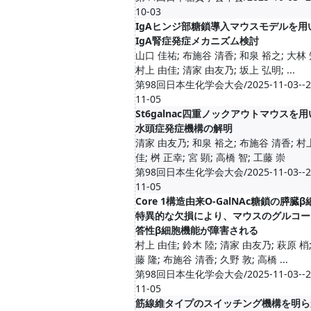
10-03
IgAヒンジ部糖鎖導入マウスモデルを用
IgA腎症発症メカニズム検討
山口 佳祐; 布施谷 清香; 和泉 裕之; 大林 
村上 由佳; 清家 由友乃; 坂上 弘明; ...
第98回日本生化学会大会/2025-11-03--2
11-05
St6galnac四重ノックアウトマウスを
水頭症発症機構の解明
清家 由友乃; 和泉 裕之; 布施谷 清香; 村
佳; 桝 正幸; 宮 顕; 高橋 智; 工藤 崇
第98回日本生化学会大会/2025-11-03--2
11-05
Core 1構造由来O-GalNAc糖鎖の膵臓β
特異的な欠損により、マウスのグルコー
答性β細胞機能が障害される
村上 由佳; 鈴木 陸; 清家 由友乃; 萩原 梢;
藤 隆; 布施谷 清香; 久野 敦; 高橋 ...
第98回日本生化学会大会/2025-11-03--2
11-05
筋線維タイプのスイッチング機構を明ら