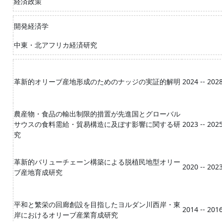
経済政策
開発経済学
中東・北アフリカ経済研究
革新的オリーブ産地形成のためのナッジの実証的解明
2024 -- 202
農産物・食品の輸出制限的措置が先進国とグローバル
サウスの食料需給・貿易構造に及ぼす影響に関する研
2023 -- 202
究
革新的バリューチェーン構築による脱植民地型オリー
2020 -- 202
ブ産地育成研究
平和と繁栄の回廊創設を目指したヨルダン川西岸・東
2014 -- 201
岸におけるオリーブ産業育成研究