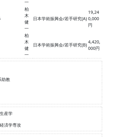
一
柏
19,24
木
5
日本学術振興会/若手研究(A)
0,000
健
円
一
柏
木
4,420,
1
日本学術振興会/若手研究(B)
健
000円
一
系助教
源生産学
治経済学専攻