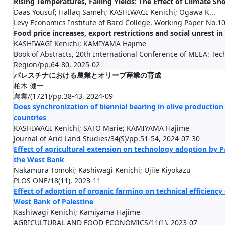
Rising Temperatures, Falling Yields: The Effect of Climate Sh
Daas Yousuf; Hallaq Sameh; KASHIWAGI Kenichi; Ogawa K...
Levy Economics Institute of Bard College, Working Paper No.1
Food price increases, export restrictions and social unrest i
KASHIWAGI Kenichi; KAMIYAMA Hajime
Book of Abstracts, 20th International Conference of MEEA: Te
Region/pp.64-80, 2025-02
パレスチナにおける農業とオリーブ産業の育成
柏木 健一
農業/(1721)/pp.38-43, 2024-09
Does synchronization of biennial bearing in olive productio
countries
KASHIWAGI Kenichi; SATO Marie; KAMIYAMA Hajime
Journal of Arid Land Studies/34(S)/pp.51-54, 2024-07-30
Effect of agricultural extension on technology adoption by P
the West Bank
Nakamura Tomoki; Kashiwagi Kenichi; Ujiie Kiyokazu
PLOS ONE/18(11), 2023-11
Effect of adoption of organic farming on technical efficienc
West Bank of Palestine
Kashiwagi Kenichi; Kamiyama Hajime
AGRICULTURAL AND FOOD ECONOMICS/11(1), 2023-07