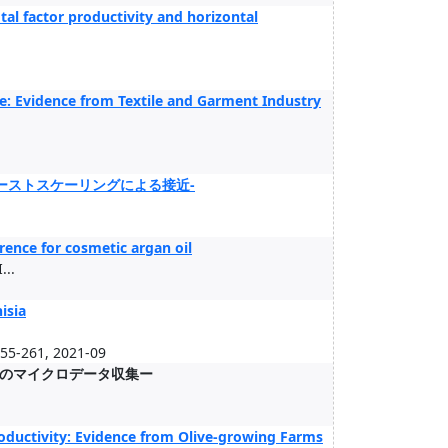
otal factor productivity and horizontal
ce: Evidence from Textile and Garment Industry
ーストスケーリングによる接近-
rence for cosmetic argan oil
..
isia
255-261, 2021-09
のマイクロデータ収集ー
roductivity: Evidence from Olive-growing Farms