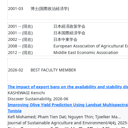
2001-03
博士(国際政治経済学)
2001 -- (現在)
日本経済政策学会
2001 -- (現在)
日本国際経済学会
2002 -- (現在)
日本中東学会
2008 -- (現在)
European Association of Agricultural 
2012 -- (現在)
Middle East Economic Association
2026-02
BEST FACULTY MEMBER
The impact of export bans on the availability and stability d
KASHIWAGI Kenichi
Discover Sustainability, 2026-06
Improving Olive Yield Prediction Using Landsat Multispectr
Tunisia
Kefi Mohamed; Pham Tien Dat; Nguyen Thin; Tjoelker Ma...
Journal of Sustainable Agriculture and Environment/4(4), 2025