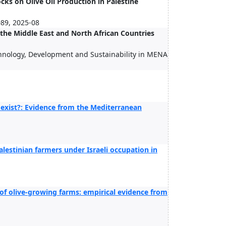
ocks on Olive Oil Production in Palestine
089, 2025-08
n the Middle East and North African Countries
chnology, Development and Sustainability in MENA
n exist?: Evidence from the Mediterranean
alestinian farmers under Israeli occupation in
y of olive-growing farms: empirical evidence from