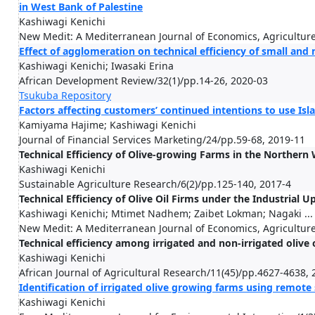
in West Bank of Palestine
Kashiwagi Kenichi
New Medit: A Mediterranean Journal of Economics, Agricultur
Effect of agglomeration on technical efficiency of small an
Kashiwagi Kenichi; Iwasaki Erina
African Development Review/32(1)/pp.14-26, 2020-03
Tsukuba Repository
Factors affecting customers’ continued intentions to use Is
Kamiyama Hajime; Kashiwagi Kenichi
Journal of Financial Services Marketing/24/pp.59-68, 2019-11
Technical Efficiency of Olive-growing Farms in the Northern 
Kashiwagi Kenichi
Sustainable Agriculture Research/6(2)/pp.125-140, 2017-4
Technical Efficiency of Olive Oil Firms under the Industrial
Kashiwagi Kenichi; Mtimet Nadhem; Zaibet Lokman; Nagaki ...
New Medit: A Mediterranean Journal of Economics, Agricultur
Technical efficiency among irrigated and non-irrigated olive 
Kashiwagi Kenichi
African Journal of Agricultural Research/11(45)/pp.4627-4638,
Identification of irrigated olive growing farms using remote
Kashiwagi Kenichi