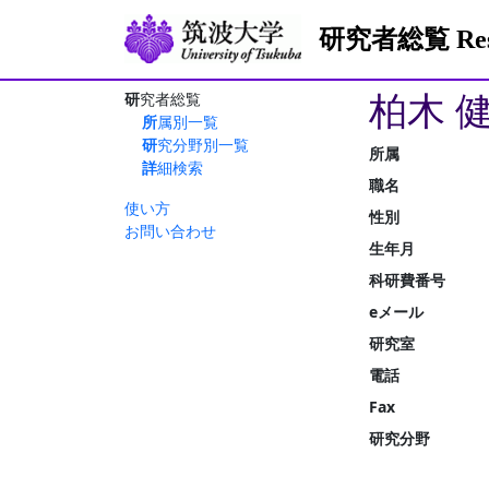
研究者総覧 Resea
柏木 
研究者総覧
所属別一覧
研究分野別一覧
所属
詳細検索
職名
使い方
性別
お問い合わせ
生年月
科研費番号
eメール
研究室
電話
Fax
研究分野