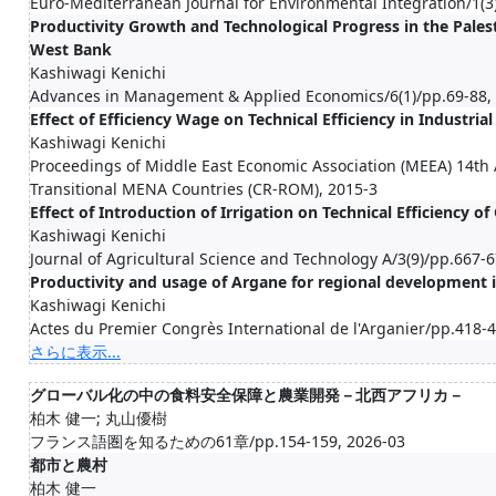
Euro-Mediterranean Journal for Environmental Integration/1(3)
Productivity Growth and Technological Progress in the Pale
West Bank
Kashiwagi Kenichi
Advances in Management & Applied Economics/6(1)/pp.69-88,
Effect of Efficiency Wage on Technical Efficiency in Industri
Kashiwagi Kenichi
Proceedings of Middle East Economic Association (MEEA) 14th 
Transitional MENA Countries (CR-ROM), 2015-3
Effect of Introduction of Irrigation on Technical Efficiency o
Kashiwagi Kenichi
Journal of Agricultural Science and Technology A/3(9)/pp.667-
Productivity and usage of Argane for regional development
Kashiwagi Kenichi
Actes du Premier Congrès International de l'Arganier/pp.418-
さらに表示...
グローバル化の中の食料安全保障と農業開発－北西アフリカ－
柏木 健一; 丸山優樹
フランス語圏を知るための61章/pp.154-159, 2026-03
都市と農村
柏木 健一