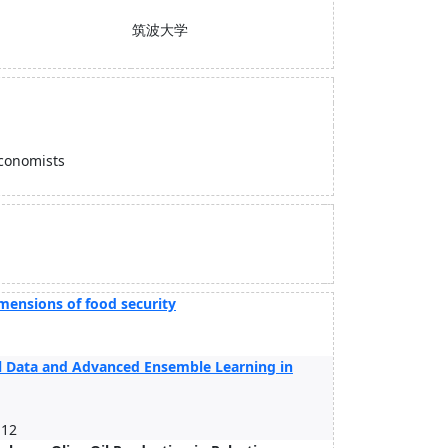
筑波大学
Economists
imensions of food security
al Data and Advanced Ensemble Learning in
-12