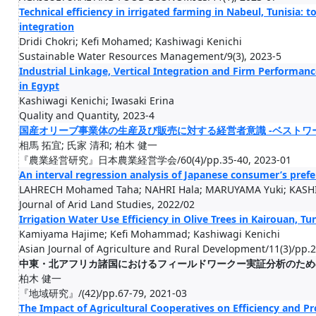
Technical efficiency in irrigated farming in Nabeul, Tunisia: t
integration
Dridi Chokri; Kefi Mohamed; Kashiwagi Kenichi
Sustainable Water Resources Management/9(3), 2023-5
Industrial Linkage, Vertical Integration and Firm Performan
in Egypt
Kashiwagi Kenichi; Iwasaki Erina
Quality and Quantity, 2023-4
国産オリーブ事業体の生産及び販売に対する経営者意識 -ベストワ
相馬 拓宜; 氏家 清和; 柏木 健一
『農業経営研究』日本農業経営学会/60(4)/pp.35-40, 2023-01
An interval regression analysis of Japanese consumer’s prefe
LAHRECH Mohamed Taha; NAHRI Hala; MARUYAMA Yuki; KASHI.
Journal of Arid Land Studies, 2022/02
Irrigation Water Use Efficiency in Olive Trees in Kairouan, Tun
Kamiyama Hajime; Kefi Mohammad; Kashiwagi Kenichi
Asian Journal of Agriculture and Rural Development/11(3)/pp.
中東・北アフリカ諸国におけるフィールドワークー実証分析のため
柏木 健一
『地域研究』/(42)/pp.67-79, 2021-03
The Impact of Agricultural Cooperatives on Efficiency and P