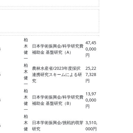
柏
47,45
木
日本学術振興会/科学研究費
8
0,000
健
補助金 基盤研究（A）
円
一
柏
農林水産省/2023年度採択
25,22
木
5
連携研究スキームによる研
7,328
健
究
円
一
柏
13,97
木
日本学術振興会/科学研究費
3
0,000
健
補助金 基盤研究（B）
円
一
柏
木
日本学術振興会/挑戦的萌芽
3,510,
6
健
研究
000円