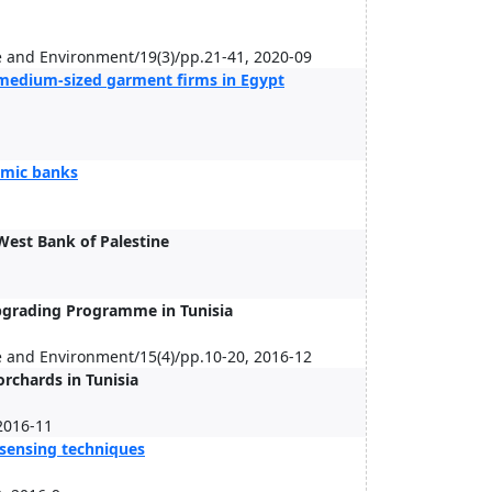
e and Environment/19(3)/pp.21-41, 2020-09
d medium‐sized garment firms in Egypt
lamic banks
West Bank of Palestine
 Upgrading Programme in Tunisia
e and Environment/15(4)/pp.10-20, 2016-12
orchards in Tunisia
 2016-11
 sensing techniques