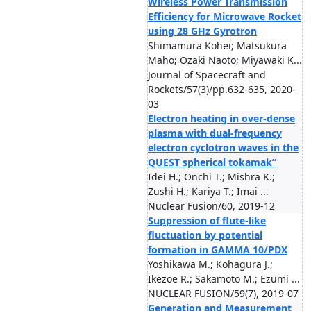
Wireless Power Transmission
Efficiency for Microwave Rocket
using 28 GHz Gyrotron
Shimamura Kohei; Matsukura
Maho; Ozaki Naoto; Miyawaki K...
Journal of Spacecraft and
Rockets/57(3)/pp.632-635, 2020-
03
Electron heating in over-dense
plasma with dual-frequency
electron cyclotron waves in the
QUEST spherical tokamak”
Idei H.; Onchi T.; Mishra K.;
Zushi H.; Kariya T.; Imai ...
Nuclear Fusion/60, 2019-12
Suppression of flute-like
fluctuation by potential
formation in GAMMA 10/PDX
Yoshikawa M.; Kohagura J.;
Ikezoe R.; Sakamoto M.; Ezumi ...
NUCLEAR FUSION/59(7), 2019-07
Generation and Measurement