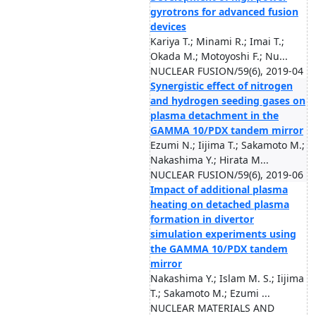
gyrotrons for advanced fusion
devices
Kariya T.; Minami R.; Imai T.;
Okada M.; Motoyoshi F.; Nu...
NUCLEAR FUSION/59(6), 2019-04
Synergistic effect of nitrogen
and hydrogen seeding gases on
plasma detachment in the
GAMMA 10/PDX tandem mirror
Ezumi N.; Iijima T.; Sakamoto M.;
Nakashima Y.; Hirata M...
NUCLEAR FUSION/59(6), 2019-06
Impact of additional plasma
heating on detached plasma
formation in divertor
simulation experiments using
the GAMMA 10/PDX tandem
mirror
Nakashima Y.; Islam M. S.; Iijima
T.; Sakamoto M.; Ezumi ...
NUCLEAR MATERIALS AND