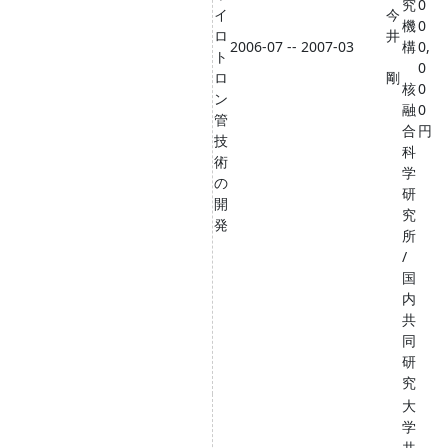
究
0
イ
今
機
0
ロ
井
2006-07 -- 2007-03
構
0,
ト
0
ロ
剛
核
0
ン
融
0
管
合
円
技
科
術
学
の
研
開
究
発
所
/
国
内
共
同
研
究
大
学
共