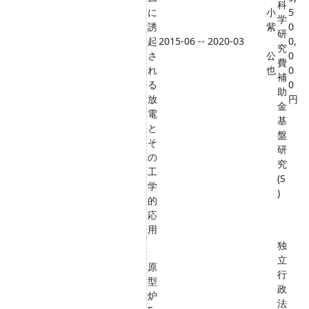
科
に
小
5
学
誘
紫
0
研
起
2015-06 -- 2020-03
0,
究
さ
公
0
費
れ
也
0
補
る
0
助
放
円
金
電
基
と
盤
そ
研
の
究
工
(S
学
)
的
応
用
独
立
原
行
型
政
炉
法