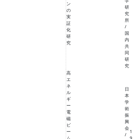
学
ン
研
の
究
実
所
証
/
化
国
研
内
究
共
同
研
究
高
エ
ネ
日
ル
本
ギ
学
ー
術
電
振
磁
興
ビ
会
ー
1
/
ム
9,