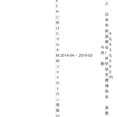
E
人
C
H
日
に
本
向
学
け
術
た
4
振
マ
0,
興
ル
4
今
会
チ
3
井
/
M
2014-04 -- 2019-03
0,
科
W
0
剛
学
ジ
0
研
ャ
0
究
イ
円
費
ロ
補
ト
助
ロ
金
ン
発
基
振
盤
の