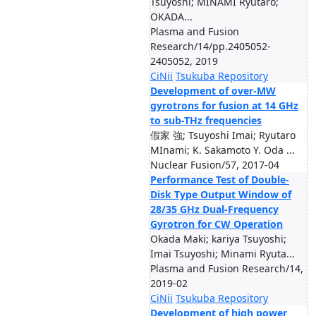
Tsuyoshi; MINAMI Ryutaro;
OKADA...
Plasma and Fusion
Research/14/pp.2405052-
2405052, 2019
CiNii
Tsukuba Repository
Development of over-MW
gyrotrons for fusion at 14 GHz
to sub-THz frequencies
假家 強; Tsuyoshi Imai; Ryutaro
MInami; K. Sakamoto Y. Oda ...
Nuclear Fusion/57, 2017-04
Performance Test of Double-
Disk Type Output Window of
28/35 GHz Dual-Frequency
Gyrotron for CW Operation
Okada Maki; kariya Tsuyoshi;
Imai Tsuyoshi; Minami Ryuta...
Plasma and Fusion Research/14,
2019-02
CiNii
Tsukuba Repository
Development of high power