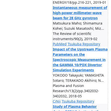
ENERGY/18/pp.216-221, 2019-01
Instantaneous measurement of
high-power millimeter-wave
beam for 28 GHz gyrotron
Matsukura Maho; Shimamura
Kohei; Suzuki Masatoshi; Miz...
The Review of scientific
instruments/90(2), 2019-02
PubMed
Tsukuba Repository
Impact of the Upstream Plasma
Parameters on the
Spectroscopic Measurement in
the GAMMA 10/PDX Divertor
Simulation Experiments
YOKODO Takayuki; YAMASHITA
Sotaro; TERAKADO Akihiro; N...
Plasma and Fusion
Research/13(2)/pp.3402032-
3402032, 2018-05
CiNii
Tsukuba Repository
Study of Plasma Behavior