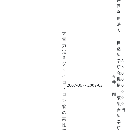
同
利
用
法
人
大
電
自
力
然
定
科
常
学
8
ジ
研
5,
ャ
究
0
イ
今
機
0
ロ
井
2007-06 -- 2008-03
構
0,
ト
0
ロ
剛
核
0
ン
融
0
管
合
円
の
科
高
学
性
研