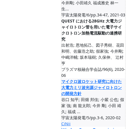
今井剛; 小田靖久 福成雅史 林一
生...
宇宙太陽発電/6/pp.34-47, 2021-03
QUEST における28GHz 大電力ジ
ャイロトロン管を用いた電子サイ
クロトロン加熱電流駆動の連携研
究
出射浩; 恩地拓⼰、図⼦秀樹、花⽥
和明、佐藤浩之助; 假家強; 今井剛;
中嶋洋輔; 坂本瑞樹; 久保伸、 辻村
亨
プラズマ核融合学会誌/96(6), 2020-
06
マイクロ波ロケット研究に向けた
大電力ミリ波光源ジャイロトロン
の開発方針
谷口 知平; 田畑 邦佳; 小紫 公也; 假
家 強; 南 龍太郎; 今井 剛; 小田 靖
久; 福成 ...
宇宙太陽発電/5/pp.3-6, 2020-02
CiNii