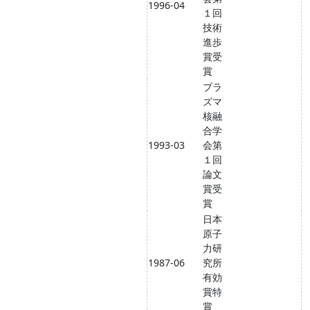
1996-04
１回
技術
進歩
賞受
賞
プラ
ズマ
核融
合学
1993-03
会第
１回
論文
賞受
賞
日本
原子
力研
1987-06
究所
有効
賞特
賞