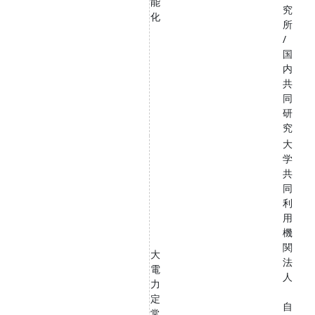
能
究
化
所
/
国
内
共
同
研
究
大
学
共
同
利
用
機
関
大
法
電
人
力
定
自
常