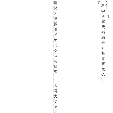
（
0
開
司
科
0
発
学
0
と
研
円
発
究
振
費
ダ
補
イ
助
ナ
金
ミ
）
ク
基
ス
盤
の
研
研
究
究
(A
)
大
電
力
ジ
ャ
イ