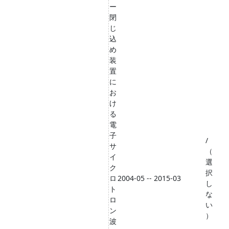
ー
閉
じ
込
め
装
置
に
お
け
る
電
子
/
サ
（
イ
選
ク
択
ロ
2004-05 -- 2015-03
し
ト
な
ロ
い
ン
）
波