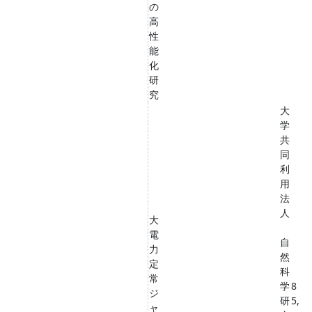
の
高
性
能
化
研
究
大
学
共
同
利
用
法
人
大
電
自
力
然
定
科
常
学
8
ジ
研
5,
ャ