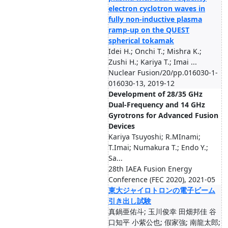
electron cyclotron waves in
fully non-inductive plasma
ramp-up on the QUEST
spherical tokamak
Idei H.; Onchi T.; Mishra K.;
Zushi H.; Kariya T.; Imai ...
Nuclear Fusion/20/pp.016030-1-
016030-13, 2019-12
Development of 28/35 GHz
Dual-Frequency and 14 GHz
Gyrotrons for Advanced Fusion
Devices
Kariya Tsuyoshi; R.MInami;
T.Imai; Numakura T.; Endo Y.;
Sa...
28th IAEA Fusion Energy
Conference (FEC 2020), 2021-05
東大ジャイロトロンの電子ビーム
引き出し試験
真鍋亜佑斗; 玉川俊幸 田畑邦佳 谷
口知平 小紫公也; 假家強; 南龍太郎;