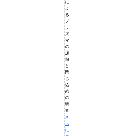
に
よ
る
プ
ラ
ズ
マ
の
加
熱
と
閉
じ
込
め
の
研
究
さ
ら
に