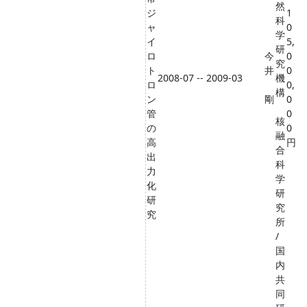
然
ジ
1
科
ャ
0
学
イ
5,
研
ロ
今
0
究
ト
井
0
2008-07 -- 2009-03
機
ロ
0,
構
ン
剛
0
管
0
核
の
0
融
高
円
合
出
科
力
学
化
研
研
究
究
所
/
国
内
共
同