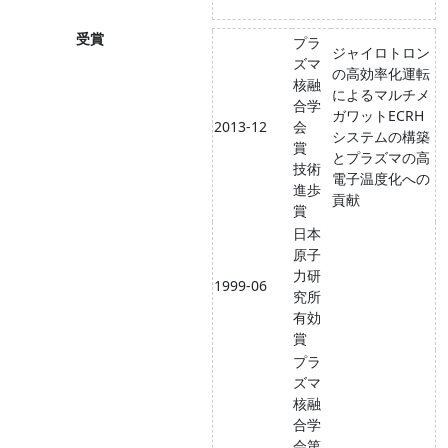
受賞
プラ
ジャイロトロン
ズマ
の高効率化運転
核融
によるマルチメ
合学
ガワットECRH
2013-12
会
システムの構築
賞
とプラズマの高
技術
電子温度化への
進歩
貢献
賞
日本
原子
力研
1999-06
究所
有効
賞
プラ
ズマ
核融
合学
会第