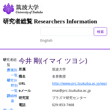
研究者総覧 Researchers Information
検索
English
今井 剛(イマイ ツヨシ)
研究者総
覧
所属
筑波大学
所属別
一覧
職名
名誉教授
研究分
URL
http://www.prc.tsukuba.ac.jp/wp/
野別
一覧
eメール
imai@prc.tsukuba.ac.jp
詳細検
研究室
プラズマ研究センター
索
電話
029-853-7468
使い方