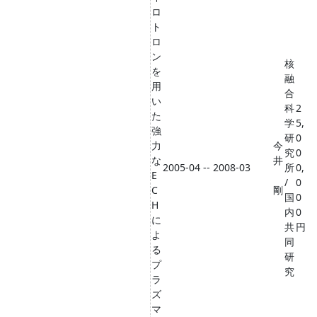
ロ
ト
ロ
ン
核
を
融
用
合
い
科
2
た
学
5,
強
研
0
力
今
究
0
な
井
2005-04 -- 2008-03
所
0,
E
/
0
C
剛
国
0
H
内
0
に
共
円
よ
同
る
研
プ
究
ラ
ズ
マ