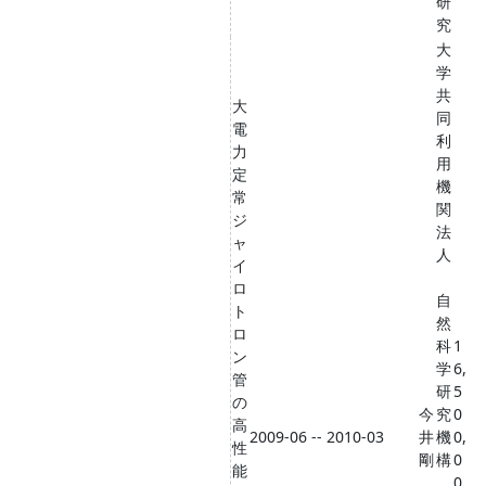
研
究
大
学
共
大
同
電
利
力
用
定
機
常
関
ジ
法
ャ
人
イ
ロ
自
ト
然
ロ
科
1
ン
学
6,
管
研
5
の
今
究
0
高
2009-06 -- 2010-03
井
機
0,
性
剛
構
0
能
0