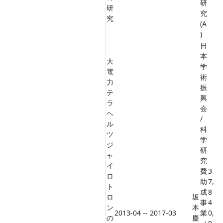
研
研
究
究
(A
)
日
本
大
学
電
術
力
振
テ
興
ラ
会
ヘ
/
ル
科
ツ
学
ジ
研
ャ
究
イ
費
3
ロ
助
7,
ト
成
8
ロ
坂
事
4
ン
本
2013-04 -- 2017-03
業
0,
の
慶