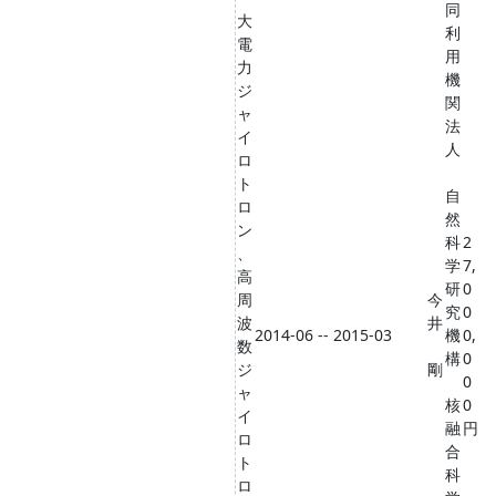
同
大
利
電
用
力
機
ジ
関
ャ
法
イ
人
ロ
ト
自
ロ
然
ン
科
2
、
学
7,
高
研
0
周
今
究
0
波
井
2014-06 -- 2015-03
機
0,
数
構
0
ジ
剛
0
ャ
核
0
イ
融
円
ロ
合
ト
科
ロ