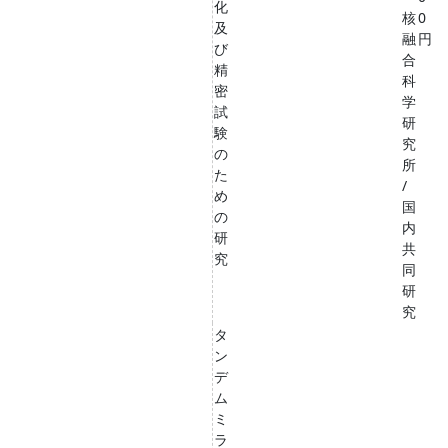
化
核
0
及
融
円
び
合
精
科
密
学
試
研
験
究
の
所
た
/
め
国
の
内
研
共
究
同
研
究
タ
ン
デ
ム
ミ
ラ