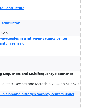
allic structure
scintillator
25-10
 waveguides in a nitrogen-vacancy center
uantum sensing
ng Sequences and Multifrequency Resonance
lid State Devices and Materials/2024/pp.819-820,
ns in diamond nitrogen-vacancy centers under