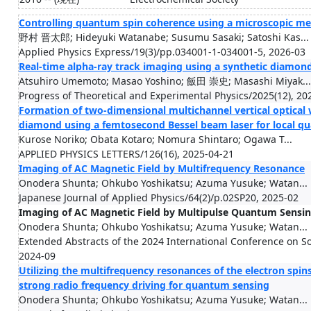
Controlling quantum spin coherence using a microscopic met
野村 晋太郎; Hideyuki Watanabe; Susumu Sasaki; Satoshi Kas...
Applied Physics Express/19(3)/pp.034001-1-034001-5, 2026-03
Real-time alpha-ray track imaging using a synthetic diamond 
Atsuhiro Umemoto; Masao Yoshino; 飯田 崇史; Masashi Miyak...
Progress of Theoretical and Experimental Physics/2025(12), 20
Formation of two-dimensional multichannel vertical optical
diamond using a femtosecond Bessel beam laser for local q
Kurose Noriko; Obata Kotaro; Nomura Shintaro; Ogawa T...
APPLIED PHYSICS LETTERS/126(16), 2025-04-21
Imaging of AC Magnetic Field by Multifrequency Resonance
Onodera Shunta; Ohkubo Yoshikatsu; Azuma Yusuke; Watan...
Japanese Journal of Applied Physics/64(2)/p.02SP20, 2025-02
Imaging of AC Magnetic Field by Multipulse Quantum Sensi
Onodera Shunta; Ohkubo Yoshikatsu; Azuma Yusuke; Watan...
Extended Abstracts of the 2024 International Conference on So
2024-09
Utilizing the multifrequency resonances of the electron spi
strong radio frequency driving for quantum sensing
Onodera Shunta; Ohkubo Yoshikatsu; Azuma Yusuke; Watan...