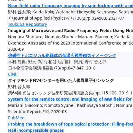
Near-field radio-frequency imaging by spin-locking with a n
野村 晋太郎; Kaida Koki; Watanabe Hideyuki; Kashiwaya Satosh
<i>Journal of Applied Physics</i>/130(2)/p.024503, 2021-07
Tsukuba Repository
Imaging of Microwave and Radio-Frequency Fields Using Ni
Nomura Shintaro; Nomoto Shuhei; Mariani Giacomo; Kaida K...
Extended Abstracts of the 2020 International Conference on So
2020-09
強磁性トポロジカル絶縁体の低温広視野磁気イメージング
木村 龍典; 野元 嵩平; 柏谷 聡; 笹川 崇男; 野村 晋太郎
日本物理学会講演概要集/73/pp.847-847, 2018
CiNii
ダイヤモンドNVセンターを用いた広視野量子センシング
野村 晋太郎
第64回 光波センシング技術研究会講演論文集/pp.115-120, 2019-1
System for the remote control and imaging of MW fields for
Mariani Giacomo; Nomoto Syuhei; Kashiwaya Satoshi; Nomura.
Scientific Reports/10, 2020-03
PubMed
Probing the breakdown of topological protection: Filling-f
Hall incompressible phases