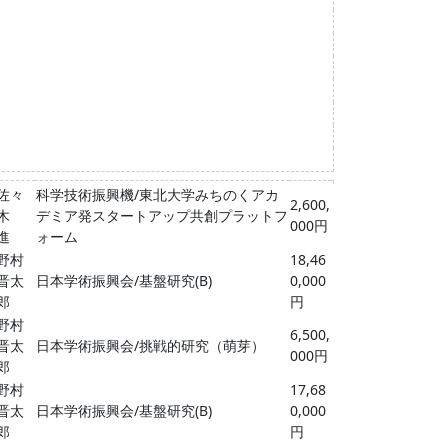
佐々
科学技術振興機/東北大学みちのくアカ
2,600,
木
デミア発スタートアップ共創プラットフ
000円
進
ォーム
野村
18,46
晋太
日本学術振興会/基盤研究(B)
0,000
郎
円
野村
6,500,
晋太
日本学術振興会/挑戦的研究（萌芽）
000円
郎
野村
17,68
晋太
日本学術振興会/基盤研究(B)
0,000
郎
円