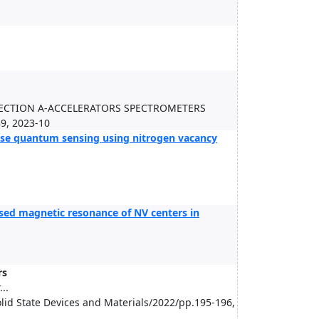
SECTION A-ACCELERATORS SPECTROMETERS
, 2023-10
ulse quantum sensing using nitrogen vacancy
ed magnetic resonance of NV centers in
rs
..
lid State Devices and Materials/2022/pp.195-196,