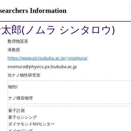
rchers Information
晋太郎(ノムラ シンタロウ)
数理物質系
准教授
https://www.px.tsukuba.ac.jp/~snomura/
snomura@physics.px.tsukuba.ac.jp
光ナノ物性研究室
物性Ⅰ
ナノ構造物理
量子計測
量子センシング
ダイヤモンドNVセンター
イメージング