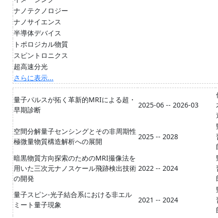
ナノテクノロジー
ナノサイエンス
半導体デバイス
トポロジカル物質
スピントロニクス
超高速分光
さらに表示...
量子パルスが拓く革新的MRIによる超・
2025-06 -- 2026-03
早期診断
空間分解量子センシングとその非周期性
2025 -- 2028
極微量物質構造解析への展開
暗黒物質方向探索のためのMRI撮像法を
用いた三次元ナノスケール飛跡検出技術
2022 -- 2024
の開発
量子スピン-光子結合系における非エル
2021 -- 2024
ミート量子現象