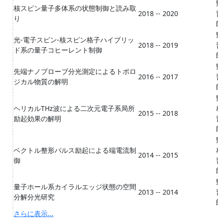
核スピン量子多体系の状態制御と読み取
2018 -- 2020
り
光-電子スピン-核スピン格子ハイブリッ
2018 -- 2019
ド系の量子コヒーレント制御
先端ナノプローブ分光測定によるトポロ
2016 -- 2017
ジカル物質の解明
ヘリカルTHz波による二次元電子系局所
2015 -- 2018
励起効果の解明
ベクトル整形パルス励起による端電流制
2014 -- 2015
御
量子ホール系カイラルエッジ状態の空間
2013 -- 2014
分解分光研究
さらに表示...