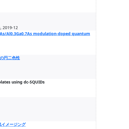
019-12
 GaAs/Al0.3Ga0.7As modulation-doped quantum
の円二色性
lates using dc-SQUIDs
気イメージング