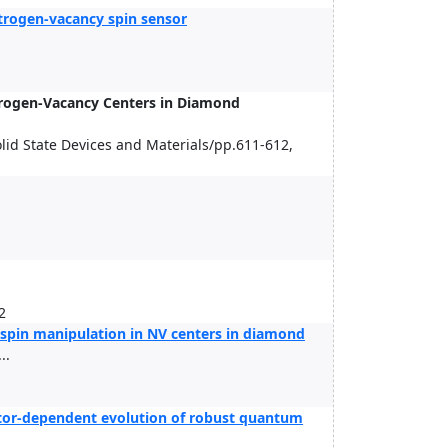
itrogen-vacancy spin sensor
i
trogen-Vacancy Centers in Diamond
lid State Devices and Materials/pp.611-612,
2
 spin manipulation in NV centers in diamond
..
actor-dependent evolution of robust quantum