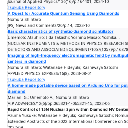
Journal of Applied Physics/136(16)/p.164401, 2024-10
Tsukuba Repository
A Quest for Accurate Quantum Sensing Using Diamonds
Nomura Shintaro
JPSJ News and Comments/20/p.14, 2023-10
Basic characteristics of synthetic-diamond scintillator
Umemoto Atsuhiro; Iida Takashi; Yoshino Masao; Yoshika...
NUCLEAR INSTRUMENTS & METHODS IN PHYSICS RESEARCH 
DETECTORS AND ASSOCIATED EQUIPMENT/1057(1057)/p.168789
Imaging of high-frequency electromagnetic field by multip
centers in diamond
Nomura Shintaro; Watanabe Hideyuki; Kashiwaya Satoshi
APPLIED PHYSICS EXPRESS/16(8), 2023-08-01
Tsukuba Repository
A home-made portable device based on Arduino Uno for puls
diamond
Mariani G.; Umemoto A.; Nomura Shintaro
AIP ADVANCES/12(6)/pp.065321-1-065321-15, 2022-06
Rapid Control of 15N Nuclear Spin within Diamond NV Cente
Azuma Yusuke; Watanabe Hideyuki; Kashiwaya Satoshi; Nomur.
Extended Abstracts of the 2022 International Conference on So
2022-09