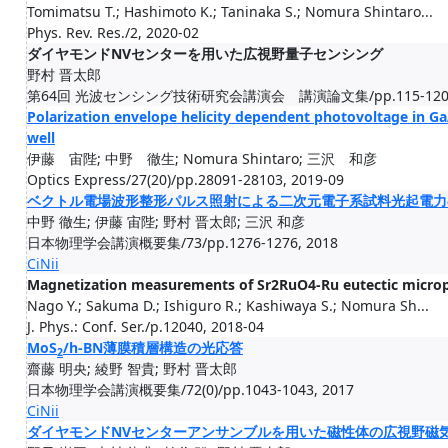
Tomimatsu T.; Hashimoto K.; Taninaka S.; Nomura Shintaro...
Phys. Rev. Res./2, 2020-02
ダイヤモンドNVセンターを用いた広視野量子センシング
野村 晋太郎
第64回 光波センシング技術研究会講演会 講演論文集/pp.115-120, 2
Polarization envelope helicity dependent photovoltage in
well
伊藤 宙陛; 中野 徹生; Nomura Shintaro; 三沢 和彦
Optics Express/27(20)/pp.28091-28103, 2019-09
ベクトル電場波形整形パルス照射による二次元電子系試料光起電力
中野 徹生; 伊藤 宙陛; 野村 晋太郎; 三沢 和彦
日本物理学会講演概要集/73/pp.1276-1276, 2018
CiNii
Magnetization measurements of Sr2RuO4-Ru eutectic microp
Nago Y.; Sakuma D.; Ishiguro R.; Kashiwaya S.; Nomura Sh...
J. Phys.: Conf. Ser./p.12040, 2018-04
MoS
/h-BN薄膜積層構造の光応答
2
齋藤 明央; 綾野 智貴; 野村 晋太郎
日本物理学会講演概要集/72(0)/pp.1043-1043, 2017
CiNii
ダイヤモンドNVセンターアンサンブルを用いた磁性体の広視野磁