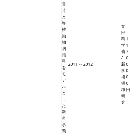
骨
片
と
脊
文
椎
部
動
科
1
物
学
1,
咽
省
7
頭
/
0
弓
2011 -- 2012
新
0,
を
学
0
モ
術
0
デ
領
0
ル
域
円
と
研
し
究
た
新
奇
形
態