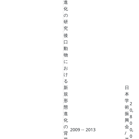
進
化
の
研
究
後
口
動
物
に
お
け
る
新
日
規
本
形
学
2
態
術
0,
進
振
8
化
興
0
の
会
2009 -- 2013
0,
背
/
0