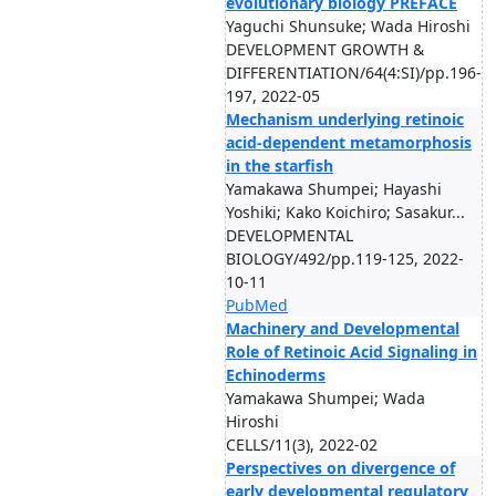
evolutionary biology PREFACE
Yaguchi Shunsuke; Wada Hiroshi
DEVELOPMENT GROWTH &
DIFFERENTIATION/64(4:SI)/pp.196-
197, 2022-05
Mechanism underlying retinoic
acid-dependent metamorphosis
in the starfish
Yamakawa Shumpei; Hayashi
Yoshiki; Kako Koichiro; Sasakur...
DEVELOPMENTAL
BIOLOGY/492/pp.119-125, 2022-
10-11
PubMed
Machinery and Developmental
Role of Retinoic Acid Signaling in
Echinoderms
Yamakawa Shumpei; Wada
Hiroshi
CELLS/11(3), 2022-02
Perspectives on divergence of
early developmental regulatory