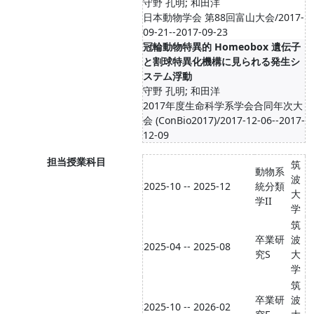
守野 孔明; 和田洋
日本動物学会 第88回富山大会/2017-
09-21--2017-09-23
冠輪動物特異的 Homeobox 遺伝子
と割球特異化機構に見られる発生シ
ステム浮動
守野 孔明; 和田洋
2017年度生命科学系学会合同年次大
会 (ConBio2017)/2017-12-06--2017-
12-09
担当授業科目
筑
動物系
波
2025-10 -- 2025-12
統分類
大
学II
学
筑
卒業研
波
2025-04 -- 2025-08
究S
大
学
筑
卒業研
波
2025-10 -- 2026-02