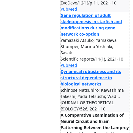
EvoDevo/12(1)/p.11, 2021-10
PubMed
Gene regulation of adult
skeletogenesis in starfish and
modifications during gene
network co-option
Yamazaki Atsuko; Yamakawa
Shumpei; Morino Yoshiaki;
Sasak...
Scientific reports/11(1), 2021-10
PubMed
Dynamical robustness and its
structural dependence in
biological networks
Ichinose Natsuhiro; Kawashima
Takeshi; Yada Tetsushi; Wad...
JOURNAL OF THEORETICAL
BIOLOGY/526, 2021-10
A Comparative Examination of
Neural Circuit and Brain
Patterning Between the Lamprey