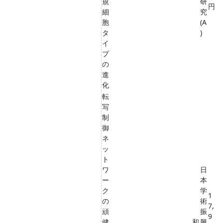
規
研
円
細
究
胞
(A
タ
)
イ
プ
の
進
化
転
写
制
御
ネ
ッ
ト
ワ
日
ー
本
ク
学
1
の
術
7,
頑
振
9
健
和
興