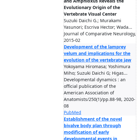
and Amphioxus Reveals the
Evolutionary Origin of the
Vertebrate Visual Center
Suzuki Daichi G.; Murakami
Yasunori; Escriva Hector; Wada...
Journal of Comparative Neurology,
2015-02
Development of the lamprey
velum and implications for the
evolution of the vertebrate jaw
Yokoyama Hiromasa; Yoshimura
Miho; Suzuki Daichi G; Higas...
Developmental dynamics : an
official publication of the
American Association of
Anatomists/250(1)/pp.88-98, 2020-
08
PubMed
Establishment of the novel
bivalve body plan through
modification of early
developmental events in