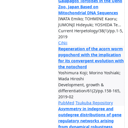
Galápagos Tortoises in the Ueno
Zoo, Japan Based on
Mitochondrial DNA Sequences
IWATA Emiko; TOHMINE Kaoru;
JUMONJI Hideyuki; YOSHIDA Te...
Current Herpetology/38(1)/pp.1-5,
2019
CiNii
Regeneration of the acorn worm
pygochord with the implication
for its convergent evolution with
the notochord
Yoshimura Koji; Morino Yoshiaki;
Wada Hiroshi
Development, growth &
differentiation/61(2)/pp.158-165,
2019-02
PubMed
Tsukuba Repository
Asymmetry in indegree and
outdegree distributions of gene
regulatory networks arising
from dynamical robustness