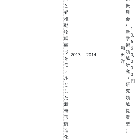
と
振
脊
興
椎
会
動
/
1
物
新
0,
咽
学
6
頭
術
和
6
弓
領
2013 -- 2014
田
0,
を
域
洋
0
モ
研
0
デ
究
0
ル
（
円
と
研
し
究
た
領
新
域
奇
提
形
案
態
型
進
）
化