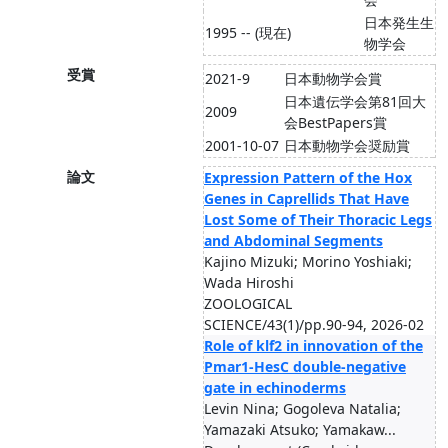
日本発生生
1995 -- (現在)
物学会
受賞
2021-9
日本動物学会賞
日本遺伝学会第81回大
2009
会BestPapers賞
2001-10-07
日本動物学会奨励賞
論文
Expression Pattern of the Hox
Genes in Caprellids That Have
Lost Some of Their Thoracic Legs
and Abdominal Segments
Kajino Mizuki; Morino Yoshiaki;
Wada Hiroshi
ZOOLOGICAL
SCIENCE/43(1)/pp.90-94, 2026-02
Role of klf2 in innovation of the
Pmar1-HesC double-negative
gate in echinoderms
Levin Nina; Gogoleva Natalia;
Yamazaki Atsuko; Yamakaw...