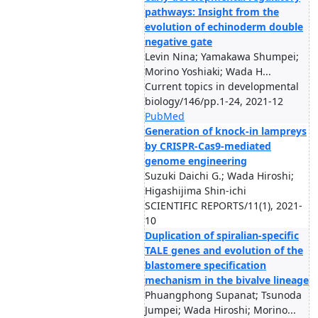
pathways: Insight from the
evolution of echinoderm double
negative gate
Levin Nina; Yamakawa Shumpei;
Morino Yoshiaki; Wada H...
Current topics in developmental
biology/146/pp.1-24, 2021-12
PubMed
Generation of knock-in lampreys
by CRISPR-Cas9-mediated
genome engineering
Suzuki Daichi G.; Wada Hiroshi;
Higashijima Shin-ichi
SCIENTIFIC REPORTS/11(1), 2021-
10
Duplication of spiralian-specific
TALE genes and evolution of the
blastomere specification
mechanism in the bivalve lineage
Phuangphong Supanat; Tsunoda
Jumpei; Wada Hiroshi; Morino...