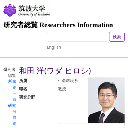
研究者総覧 Researchers Information
検索
English
和田 洋(ワダ ヒロシ)
研究者
総覧
所属
生命環境系
所属
別
職名
教授
一
研究分野
覧
研究
分
野
別