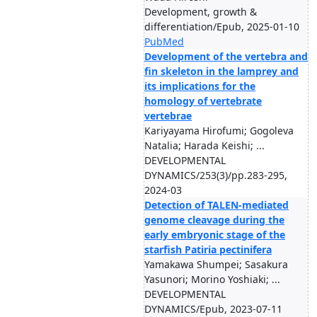
Development, growth &
differentiation/Epub, 2025-01-10
PubMed
Development of the vertebra and
fin skeleton in the lamprey and
its implications for the
homology of vertebrate
vertebrae
Kariyayama Hirofumi; Gogoleva
Natalia; Harada Keishi; ...
DEVELOPMENTAL
DYNAMICS/253(3)/pp.283-295,
2024-03
Detection of TALEN-mediated
genome cleavage during the
early embryonic stage of the
starfish Patiria pectinifera
Yamakawa Shumpei; Sasakura
Yasunori; Morino Yoshiaki; ...
DEVELOPMENTAL
DYNAMICS/Epub, 2023-07-11