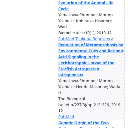
Evolution of the Animal Life
Cycle
Yamakawa Shumpei; Morino
Yoshiaki; Kohtsuka Hisanori;
Wad...
Biomolecules/10(1), 2019-12
PubMed
Tsukuba Repository
Regulation of Metamorphosis by
Environmental Cues and Retinoic
Acid Signaling in the
Lecithotrophic Larvae of the
Starfish Astropecten
latespinosus
Yamakawa Shumpei; Morino
Yoshiaki; Honda Masanao; Wada
H...
The Biological
bulletin/237(3)/pp.213-226, 2019-
12
PubMed
Genetic Origin of the Two