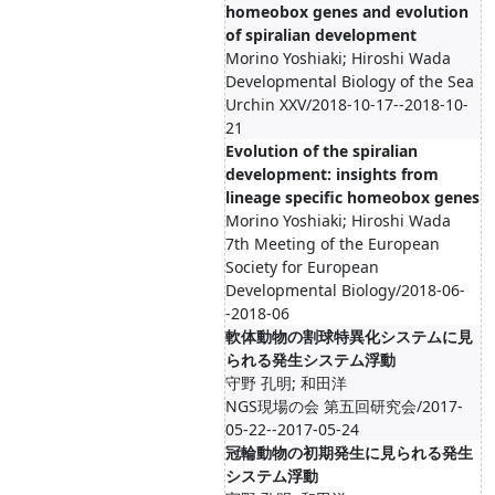
homeobox genes and evolution
of spiralian development
Morino Yoshiaki; Hiroshi Wada
Developmental Biology of the Sea
Urchin XXV/2018-10-17--2018-10-
21
Evolution of the spiralian
development: insights from
lineage specific homeobox genes
Morino Yoshiaki; Hiroshi Wada
7th Meeting of the European
Society for European
Developmental Biology/2018-06-
-2018-06
軟体動物の割球特異化システムに見
られる発生システム浮動
守野 孔明; 和田洋
NGS現場の会 第五回研究会/2017-
05-22--2017-05-24
冠輪動物の初期発生に見られる発生
システム浮動