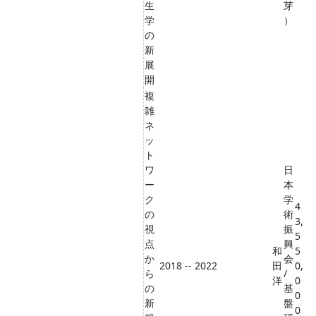
生
芽
学
）
の
新
展
開
複
雑
ネ
ッ
ト
ワ
日
ー
本
ク
学
4
の
術
3,
視
振
5
点
興
和
5
か
会
2018 -- 2022
田
0,
ら
/
洋
0
の
基
0
新
盤
0