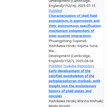
Development (Cambridge,
England)/152(14), 2025-07-15
PubMed
Characterization of shell field
populations in gastropods and
their autonomous specification
mechanism independent of
inter-quartet interactions
Phuangphong Supanat;
Yoshikawa Hiroki; Kojima Yune;
Wa...
Development (Cambridge,
England)/152(7), 2025-04-04
PubMed
Tsukuba Repository
Early development of the
calcified exoskeleton of the
polyplacophoran mollusk, with
insight into the evolutionary
history of shell plates and
spicules
Yoshikawa Hiroki; Morino Yoshiaki;
Wada Hiroshi