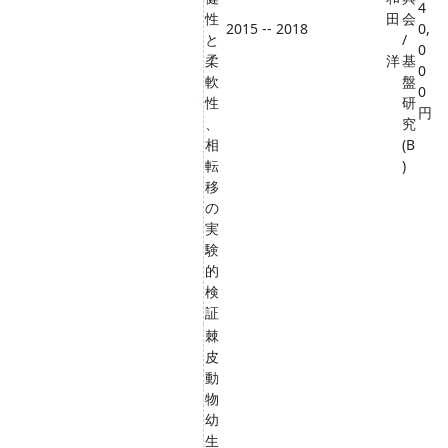
4
性
田
会
2015 -- 2018
0,
と
/
0
柔
洋
基
0
軟
盤
0
性
研
円
、
究
相
(B
転
)
移
の
実
験
的
検
証
棘
皮
動
物
幼
生