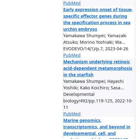
PubMed
Early expression onset of tissue-
specific effector genes during
the specification process in sea
urchin embryos
Yamakawa Shumpei; Yamazaki
Atsuko; Morino Yoshiaki; Wa...
EVODEVO/14(1)/p.7, 2023-04-26
PubMed
Mechanism underlying retinoic
acid-dependent metamorphosis
in the starfish
Yamakawa Shumpei; Hayashi
Yoshiki; Kako Koichiro; Sasa...
Developmental
biology/492/pp.119-125, 2022-10-
11
PubMed
Marine genomics,
transcriptomics, and beyond in
developmental, cell, and