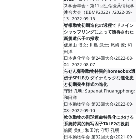
ス学会年会・第11回生命医薬情報学
連合大会（IIBMP2022）/2022-09-
13--2022-09-15
脊椎動物初期進化の過程でドメイン
シャッフリングによって獲得された
新規遺伝子の探索
仮屋山 博文; 川島 武士; 尾崎 遼; 和
田洋
日本進化学会 第24回大会/2022-08-
04--2022-08-07
らせん卵割動物特異的homeobox遺
伝子SPILEの ダイナミックな進化史
と初期発生様式の進化
守野 孔明; Supanat Phuangphong;
和田洋
日本動物学会 第93回大会/2022-09-
08--2022-09-10
軟体動物の割球運命特異化における
系統特異的転写因子TALE2の役割
舘岡 美紅; 和田洋; 守野 孔明
日本動物学会 第92回大会/2021-09-