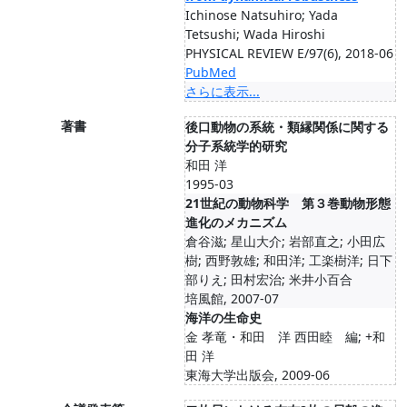
Ichinose Natsuhiro; Yada
Tetsushi; Wada Hiroshi
PHYSICAL REVIEW E/97(6), 2018-06
PubMed
さらに表示...
著書
後口動物の系統・類縁関係に関する
分子系統学的研究
和田 洋
1995-03
21世紀の動物科学 第３巻動物形態
進化のメカニズム
倉谷滋; 星山大介; 岩部直之; 小田広
樹; 西野敦雄; 和田洋; 工楽樹洋; 日下
部りえ; 田村宏治; 米井小百合
培風館, 2007-07
海洋の生命史
金 孝竜・和田 洋 西田睦 編; +和
田 洋
東海大学出版会, 2009-06