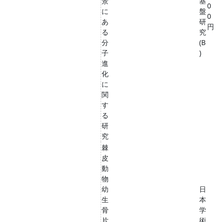
景
基
0
に
盤
0
あ
研
円
る
究
分
(B
子
)
進
化
に
関
す
る
研
究
棘
皮
動
物
幼
日
生
本
骨
学
片
術