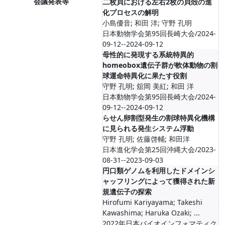
会議発表等
二枚貝における左右2枚の貝殻の進
化プロセスの解明
小島優音; 和田 洋; 守野 孔明
日本動物学会第95回長崎大会/2024-
09-12--2024-09-12
母性的に発現する系統特異的
homeobox遺伝子群が軟体動物の割
球運命特異化に果たす役割
守野 孔明; 舘岡 美紅; 和田 洋
日本動物学会第95回長崎大会/2024-
09-12--2024-09-12
らせん卵割型発生の割球特異化機構
に見られる発生システム浮動
守野 孔明; 佐藤啓輔; 和田洋
日本進化学会第25回沖縄大会/2023-
08-31--2023-09-03
円口類ゲノムを利用したドメインシ
ャッフリングによって獲得された新
規遺伝子の探索
Hirofumi Kariyayama; Takeshi
Kawashima; Haruka Ozaki; ...
2022年日本バイオインフォマティク