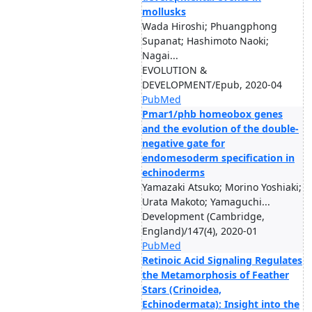
mollusks
Wada Hiroshi; Phuangphong
Supanat; Hashimoto Naoki;
Nagai...
EVOLUTION &
DEVELOPMENT/Epub, 2020-04
PubMed
Pmar1/phb homeobox genes
and the evolution of the double-
negative gate for
endomesoderm specification in
echinoderms
Yamazaki Atsuko; Morino Yoshiaki;
Urata Makoto; Yamaguchi...
Development (Cambridge,
England)/147(4), 2020-01
PubMed
Retinoic Acid Signaling Regulates
the Metamorphosis of Feather
Stars (Crinoidea,
Echinodermata): Insight into the