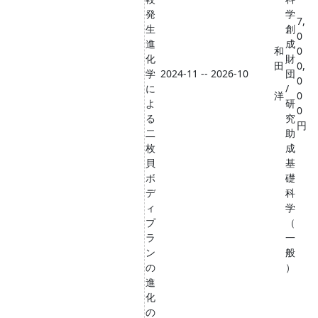
発
学
7,
生
創
0
進
成
和
0
化
財
田
0,
学
2024-11 -- 2026-10
団
0
に
/
洋
0
よ
研
0
る
究
円
二
助
枚
成
貝
基
ボ
礎
デ
科
ィ
学
プ
（
ラ
一
ン
般
の
）
進
化
の