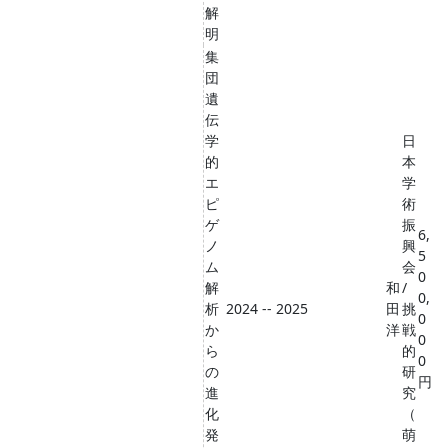
解
明
集
団
遺
伝
学
日
的
本
エ
学
ピ
術
ゲ
振
6,
ノ
興
5
ム
会
0
解
和
/
0,
析
2024 -- 2025
田
挑
0
か
洋
戦
0
ら
的
0
の
研
円
進
究
化
（
発
萌