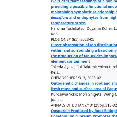
Pinus densiflora
seedlings at a mining
providing a possible functional end
maintaining symbiotic relationship
densiflora
and endophytes from high
temperature stress
Haruma Toshikatsu; Doyama Kohei; Lu
Ken...
PLOS ONE/18(5), 2023-05
Direct observation of Mn distributio
within and surrounding a basidiomy
the production of Mn-oxides importa
element containment
Takeda Ayaka; Oki Takumi; Yokoo Hir
Keis...
CHEMOSPHERE/313, 2023-02
Ontogenetic changes in root and sho
fresh mass and surface area of Fagu
Kurosawa Yoko; Mori Shigeta; Wang Mo
Juan ...
ANNALS OF BOTANY/131(2)/pp.313-32
Oosporein Produced by Root Endoph
Chaetomium cupreum Promotes the