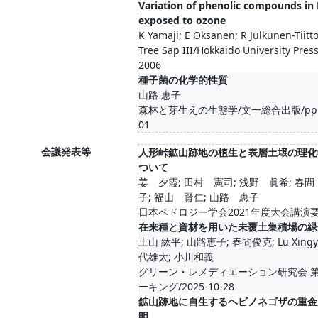
Variation of phenolic compounds in 
exposed to ozone
K Yamaji; E Oksanen; R Julkunen-Tiitt
Tree Sap III/Hokkaido University Pres
2006
種子菌の化学的性質
山路 恵子
森林と芽生えの生態学/文一総合出版/pp.113-
01
会議発表等
人形峠鉱山跡地の植生と表層土壌の理化
ついて
姜 夕霞; 田村 憲司; 浅野 眞希; 春間
子; 福山 賢仁; 山路 恵子
日本ペドロジー学会2021年度大会講演要旨集
在来種と資材を用いた未覆土集積場の緑
土山 紘平; 山路恵子; 春間俊克; Lu Xingy
代雄太; 小川和義
グリーン・レメディエーション研究会 
ーキング/2025-10-28
鉱山跡地に自生するヘビノネゴザの重金
明