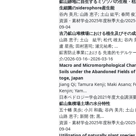
鉱山跡地に自生するミゾソバの生根・枯
生細菌のsiderophore産生能
谷内 美月; 山路 恵子; 土山 紘平; 春間 俊
資源・素材学会2025年度秋季大会/2025-09-
09-04
吉乃鉱山堆積場における植生及びその成
山路 恵子; ⼟⼭ 紘平; 松代 雄太; 谷内 
盧 星燕; 田村憲司; 瀬元祐希; ...
鉱害防止事業における 先進的モデルケ
介/2026-03-16--2026-03-16
Macro and Micromorphological Chara
Soils under the Abandoned Fields of
toge, Japan
Jiang Qi; Tamura Kenji; Maki Asano;
Kenjin; Yam...
日本ペドロジー学会2021年度大会講演要旨集
鉱山集積場土壌の水分特性
五十幡 美歩; 小川 和義; 谷内 美月; 土山 
山路 恵子; 新開 啓; 黒...
資源・素材学会2025年度秋季大会/2025-09-
09-04
Utilization of naturally plant species