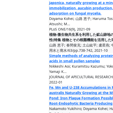
japonica, naturally growing at a mine 
immobilization, aucubin production
adsorption on fungal mycelia.
Doyama Kohei; 山路 恵子; Haruma Toshi
Atsushi; M...
PLoS ONE/16(9), 2021-09
植物-微生物共生系を利用した鉱山跡地
性(特集 植物とその根圏機能を活用した環
山路 恵子; 春間俊克; 土山紘平; 盧星燕;
用水と廃水/63/pp.738-742, 2021-10
Simple methods of analyzing protei
acids in small pollen samples
Nikkeshi Aoi; Kuramitsu Kazumu; Yok
Yamaji K...
JOURNAL OF APICULTURAL RESEARCH/
2022-01
Fe, Mn and U-238 Accumulations in
australis Naturally Growing at the Mi
Pond; Iron Plaque Formation Possibl
Root-Endophytic Bacteria Producing
Nakamoto Yukihiro; Doyama Kohei; 