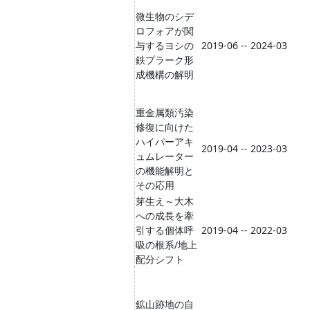
微生物のシデ
ロフォアが関
与するヨシの
2019-06 -- 2024-03
鉄プラーク形
成機構の解明
重金属類汚染
修復に向けた
ハイパーアキ
2019-04 -- 2023-03
ュムレーター
の機能解明と
その応用
芽生え～大木
への成長を牽
引する個体呼
2019-04 -- 2022-03
吸の根系/地上
配分シフト
鉱山跡地の自