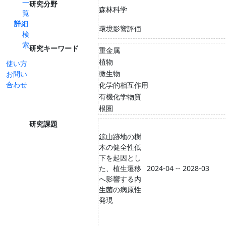
一
研究分野
森林科学
覧
詳細
環境影響評価
検
索
研究キーワード
重金属
植物
使い方
微生物
お問い
合わせ
化学的相互作用
有機化学物質
根圏
研究課題
鉱山跡地の樹
木の健全性低
下を起因とし
た、植生遷移
2024-04 -- 2028-03
へ影響する内
生菌の病原性
発現