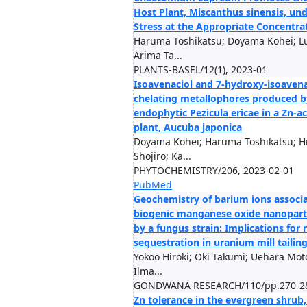
Host Plant, Miscanthus sinensis, u
Stress at the Appropriate Concentra
Haruma Toshikatsu; Doyama Kohei; L
Arima Ta...
PLANTS-BASEL/12(1), 2023-01
Isoavenaciol and 7-hydroxy-isoavena
chelating metallophores produced b
endophytic Pezicula ericae in a Zn-
plant, Aucuba japonica
Doyama Kohei; Haruma Toshikatsu; H
Shojiro; Ka...
PHYTOCHEMISTRY/206, 2023-02-01
PubMed
Geochemistry of barium ions associ
biogenic manganese oxide nanopart
by a fungus strain: Implications for
sequestration in uranium mill tailin
Yokoo Hiroki; Oki Takumi; Uehara Mot
Ilma...
GONDWANA RESEARCH/110/pp.270-28
Zn tolerance in the evergreen shrub