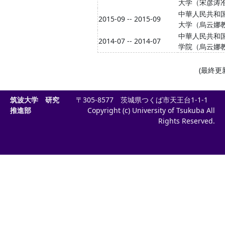
大学（宋彦涛
中華人民共和
2015-09 -- 2015-09
大学（烏云娜
中華人民共和
2014-07 -- 2014-07
学院（烏云娜
(最終更新日
筑波大学 研究
〒305-8577 茨城県つくば市天王台1-1-1
推進部
Copyright (c) University of Tsukuba All
Rights Reserved.