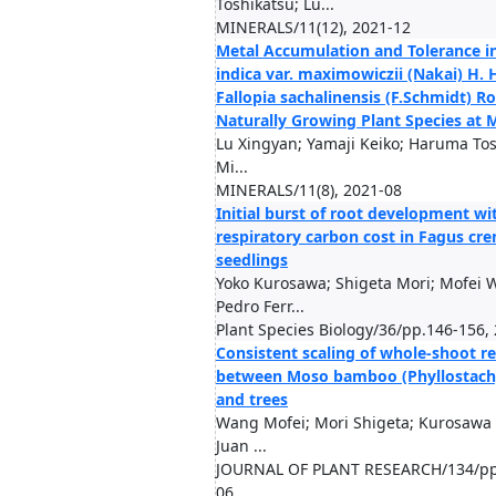
Toshikatsu; Lu...
MINERALS/11(12), 2021-12
Metal Accumulation and Tolerance i
indica var. maximowiczii (Nakai) H. 
Fallopia sachalinensis (F.Schmidt) Ro
Naturally Growing Plant Species at M
Lu Xingyan; Yamaji Keiko; Haruma Tos
Mi...
MINERALS/11(8), 2021-08
Initial burst of root development wi
respiratory carbon cost in Fagus cr
seedlings
Yoko Kurosawa; Shigeta Mori; Mofei 
Pedro Ferr...
Plant Species Biology/36/pp.146-156,
Consistent scaling of whole-shoot re
between Moso bamboo (Phyllostach
and trees
Wang Mofei; Mori Shigeta; Kurosawa Y
Juan ...
JOURNAL OF PLANT RESEARCH/134/pp.
06