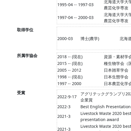
北海道大学大学
1995-04 -- 1997-03
農芸化学専攻
北海道大学大学
1997-04 -- 2000-03
農芸化学専攻
取得学位
2000-03
博士(農学)
北海
所属学協会
2018 -- (現在)
資源・素材学
2015 -- (現在)
種生物学会（
2005 -- 2012
日本雑草学会
1998 -- (現在)
日本生態学会
1997 -- 2000
日本農芸化学
受賞
アグリテックグランプリ20
2022-9-17
企業賞
2022-3
Best English Presentatio
Livestock Waste 2020 best
2021-3
presentation award
Livestock Waste 2020 best
2021-3