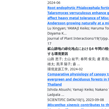
2024-06
Root endophytic Phialocephala forti
Talaromyces verruculosus enhance 
affect heavy metal tolerance of Misc
Andersson growing naturally at a mi
Lu Xingyan; YAMAJI Keiko; Haruma To
Doyama K...
Journal of Plant Interactions/19(1)/pp
17
鉱山跡地の緑化地点における6 年間の植
する環境要因
山路 恵子; 土山 紘平; 春間 俊克; 盧 星燕
雄太; 黒澤 陽子; 森 ...
環境資源工学, 2024-02
Comparative physiology of canopy tr
evergreen and deciduous forests in 
Thailand
Ishida Atsushi; Yamaji Keiko; Nakano 
Ladpala ...
SCIENTIFIC DATA/10(1), 2023-09-08
Miscanthus sinensis
contributes to th