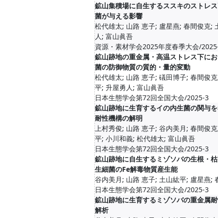
鉱山集積場に自生するススキのストレス
菌が与える影響
松代雄太; 山路 恵子; 盧星燕; 春間俊克;
人; 富山眞吾
資源・素材学会2025年度春季大会/2025-
鉱山跡地の重金属・高温ストレス下にお
菌の防御物質の質的・量的変動
松代雄太; 山路 恵子; 礒田博子; 春間俊克
平; 升屋勇人; 富山眞吾
日本生態学会第72回全国大会/2025-3
鉱山跡地に生育するイの内生菌の関与を
耐性機構の解明
上村秀俊; 山路 恵子; 谷内美月; 春間俊克
平; 小川和義; 松代雄太; 富山眞吾
日本生態学会第72回全国大会/2025-3
鉱山跡地に自生するミゾソバの生根・枯
生細菌のFe解毒物質産生能
谷内美月; 山路 恵子; 土山紘平; 盧星燕;
日本生態学会第72回全国大会/2025-3
鉱山跡地に生育するミゾソバの重金属耐
解析