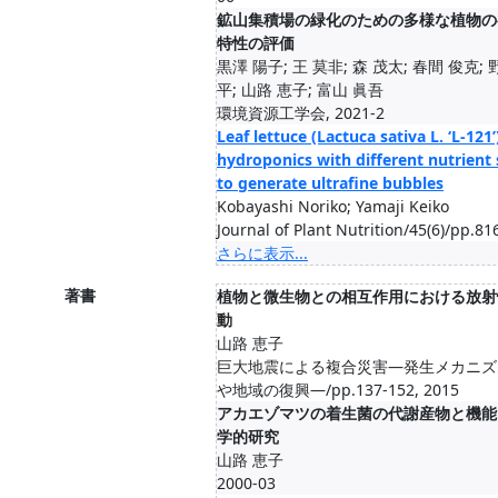
鉱山集積場の緑化のための多様な植物の
特性の評価
黒澤 陽子; 王 莫非; 森 茂太; 春間 俊克; 
平; 山路 恵子; 富山 眞吾
環境資源工学会, 2021-2
Leaf lettuce (Lactuca sativa L. ‘L-121
hydroponics with different nutrient
to generate ultrafine bubbles
Kobayashi Noriko; Yamaji Keiko
Journal of Plant Nutrition/45(6)/pp.81
さらに表示...
著書
植物と微生物との相互作用における放射
動
山路 恵子
巨大地震による複合災害—発生メカニズ
や地域の復興—/pp.137-152, 2015
アカエゾマツの着生菌の代謝産物と機能
学的研究
山路 恵子
2000-03