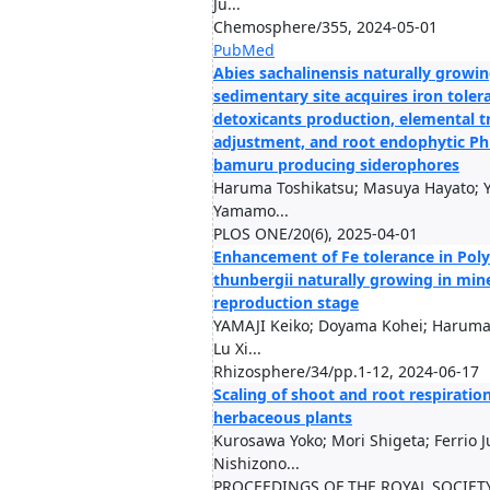
Ju...
Chemosphere/355, 2024-05-01
PubMed
Abies sachalinensis naturally growin
sedimentary site acquires iron toler
detoxicants production, elemental t
adjustment, and root endophytic Ph
bamuru producing siderophores
Haruma Toshikatsu; Masuya Hayato; Y
Yamamo...
PLOS ONE/20(6), 2025-04-01
Enhancement of Fe tolerance in Po
thunbergii naturally growing in min
reproduction stage
YAMAJI Keiko; Doyama Kohei; Haruma
Lu Xi...
Rhizosphere/34/pp.1-12, 2024-06-17
Scaling of shoot and root respirati
herbaceous plants
Kurosawa Yoko; Mori Shigeta; Ferrio J
Nishizono...
PROCEEDINGS OF THE ROYAL SOCIET