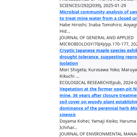
SCIENCES/292(2039), 2025-01-29
Microbial community analysis of sand
to treat mine water from a closed 
Habe Hiroshi; Inaba Tomohiro; Aoyag
Hid...
JOURNAL OF GENERAL AND APPLIED
MICROBIOLOGY/70(4)/pp.170-177, 20
Cryptic Japanese maple species exhib
drought tolerance, suggesting repr
isolation
Mori Shigeta; Kurosawa Yoko; Maruy
Kikuchi ...
ECOLOGICAL RESEARCH/Epub, 2024-0
Vegetation at the former open-pit 
mine, 36 years after closure treatme
soil cover on woody plant establis
dominance of the perennial herb
Mi
sinensis
Doyama Kohei; Yamaji Keiko; Haruma 
Ichihar...
JOURNAL OF ENVIRONMENTAL MANA