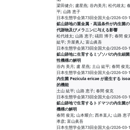
梁田健介; 盧星燕; 谷内美月; 松代雄太; 
平; 山路 恵子
日本生態学会第73回全国大会/2026-03-11-
鉱山跡地の重金属・高温条件が内生菌の
代謝物及びメラニンに与える影響
松代雄太; 山路 恵子; 礒田 博子; 春間 俊克
紘平; 升屋勇人; 富山眞吾
日本生態学会第73回全国大会/2026-03-11-
鉱山跡地に生育するミゾソバの内生細菌
性機構の解明
谷内 美月; 盧 星燕; 土山 紘平; 春間 俊克
日本生態学会第73回全国大会/2026-03-11-
内生菌 Pezicula ericae が産生する iso
的機能
土山 紘平; 山路 恵子; 春間 俊克
日本生態学会第73回全国大会/2026-03-11-
鉱山跡地で生育するトドマツの内生菌が
機構の解明
春間 俊克; 山本耀介; 西本直人; 山路 恵子
孝彦; 富山眞吾
日本生態学会第73回全国大会/2026-03-11-