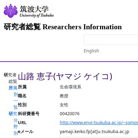
研究者総覧 Researchers Information
English
山路 恵子(ヤマジ ケイコ)
研究者
総覧
所属
生命環境系
所属
別
職名
教授
一
性別
女性
覧
研究
科研費番号
00420076
分
URL
http://www.envr.tsukuba.ac.jp/~somo
野
eメール
yamaji.keiko.fp[at]u.tsukuba.ac.jp
別