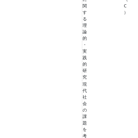
関
C
す
）
る
理
論
的
・
実
践
的
研
究
現
代
社
会
の
課
題
を
考