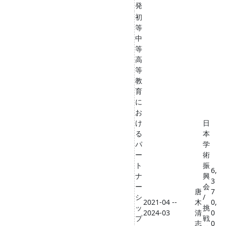
発
初
等
中
等
高
等
教
育
に
お
け
日
る
本
パ
学
ー
術
ト
振
6,
ナ
興
3
ー
会
唐
7
シ
/
2021-04 --
木
0,
ッ
挑
2024-03
清
0
プ
戦
志
0