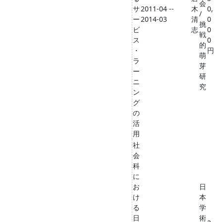
会
サ
2011-04 --
木
0,
/
ー
2014-03
清
0
挑
ビ
志
0
戦
ス
0
的
・
円
萌
ラ
芽
ー
研
ニ
究
ン
グ
の
活
用
社
会
科
に
お
日
け
本
る
学
日
術