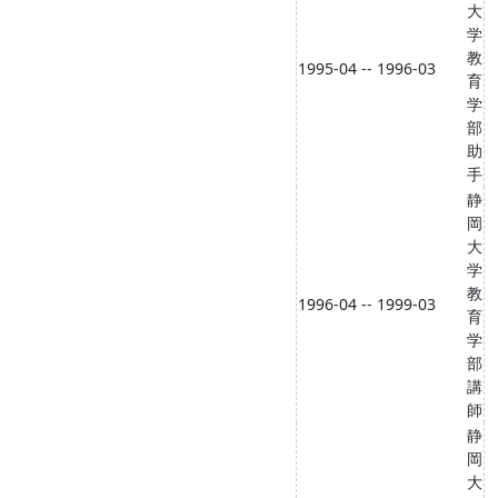
大
学
教
1995-04 -- 1996-03
育
学
部
助
手
静
岡
大
学
教
1996-04 -- 1999-03
育
学
部
講
師
静
岡
大