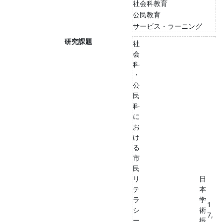
社会科教育
公民教育
サービス・ラーニング
研究課題
社
会
科
・
公
民
科
に
お
け
る
市
民
リ
日
テ
本
ラ
学
1
シ
術
7,
ー
振