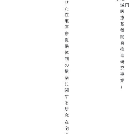
せ
域
円
た
医
在
療
宅
基
医
盤
療
開
提
発
供
推
体
進
制
研
の
究
構
事
築
業
に
）
関
す
る
研
究
在
宅