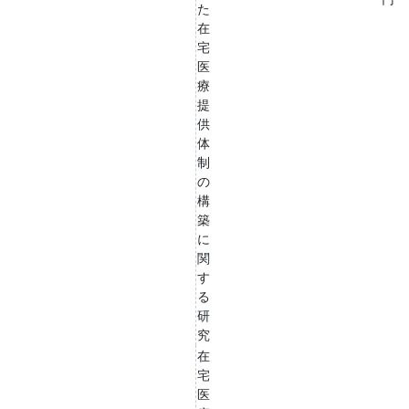
た
在
宅
医
療
提
供
体
制
の
構
築
に
関
す
る
研
究
在
宅
医