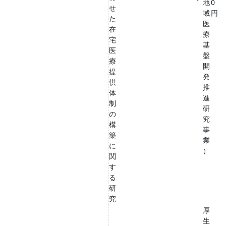
地
0
せ
域
円
た
医
在
療
宅
基
医
盤
療
開
提
発
供
推
体
進
制
研
の
究
構
事
築
業
に
）
関
す
る
研
究
厚
生