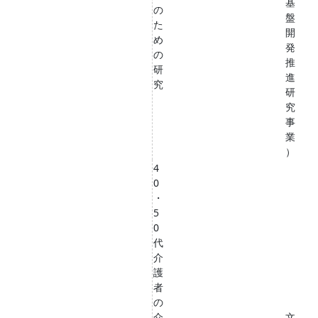
基
の
盤
た
開
め
発
の
推
研
進
究
研
究
事
業
）
4
0
・
5
0
代
介
護
者
の
介
文