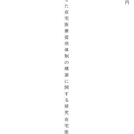
円
た
在
宅
医
療
提
供
体
制
の
構
築
に
関
す
る
研
究
在
宅
医