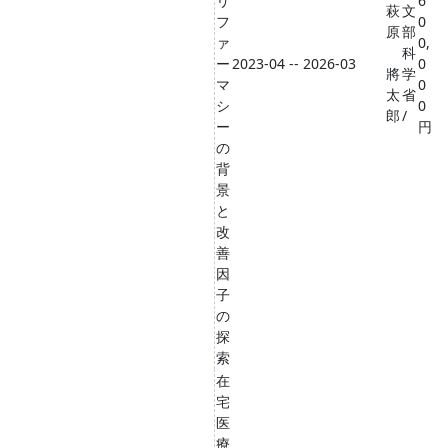
リ
6
萩
文
フ
0
原
部
ァ
0,
科
ー
2023-04 -- 2026-03
0
將
学
マ
0
太
省
シ
0
郎
/
ー
円
の
背
景
と
改
善
因
子
の
探
索
在
宅
医
療