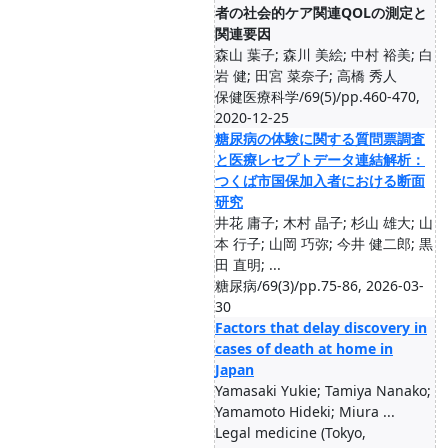
者の社会的ケア関連QOLの測定と
関連要因
森山 葉子; 森川 美絵; 中村 裕美; 白
岩 健; 田宮 菜奈子; 高橋 秀人
保健医療科学/69(5)/pp.460-470,
2020-12-25
糖尿病の体験に関する質問票調査
と医療レセプトデータ連結解析：
つくば市国保加入者における断面
研究
井花 庸子; 木村 晶子; 杉山 雄大; 山
本 行子; 山岡 巧弥; 今井 健二郎; 黒
田 直明; ...
糖尿病/69(3)/pp.75-86, 2026-03-
30
Factors that delay discovery in
cases of death at home in
Japan
Yamasaki Yukie; Tamiya Nanako;
Yamamoto Hideki; Miura ...
Legal medicine (Tokyo,