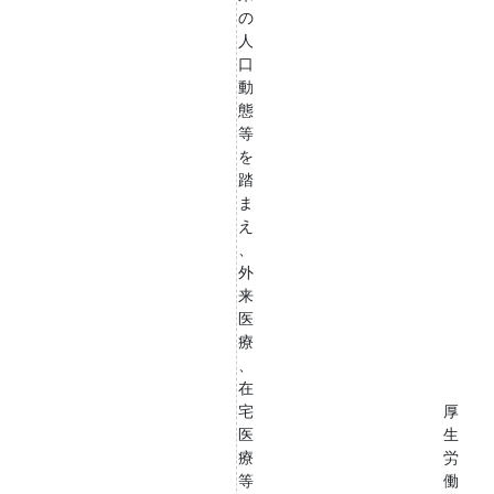
の
人
口
動
態
等
を
踏
ま
え
、
外
来
医
療
、
在
宅
厚
医
生
療
労
等
働