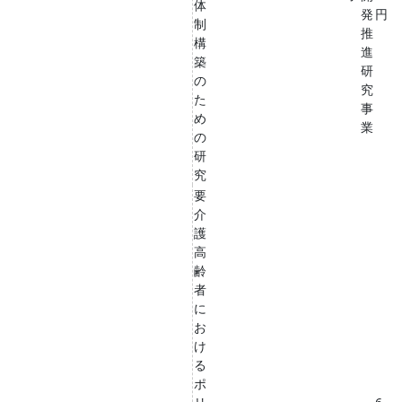
体
発
円
制
推
構
進
築
研
の
究
た
事
め
業
の
研
究
要
介
護
高
齢
者
に
お
け
る
ポ