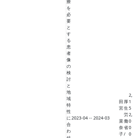
療
を
必
要
と
す
る
患
者
像
の
検
討
と
地
2,
域
田
厚
1
特
宮
生
5
性
労
2,
に
2023-04 -- 2024-03
菜
働
0
合
奈
省
0
わ
子
/
0
せ