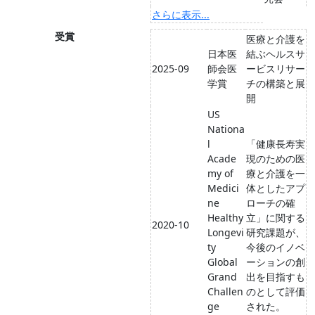
さらに表示...
受賞
医療と介護を
日本医
結ぶヘルスサ
2025-09
師会医
ービスリサー
学賞
チの構築と展
開
US
Nationa
l
「健康長寿実
Acade
現のための医
my of
療と介護を一
Medici
体としたアプ
ne
ローチの確
Healthy
立」に関する
2020-10
Longevi
研究課題が、
ty
今後のイノベ
Global
ーションの創
Grand
出を目指すも
Challen
のとして評価
ge
された。