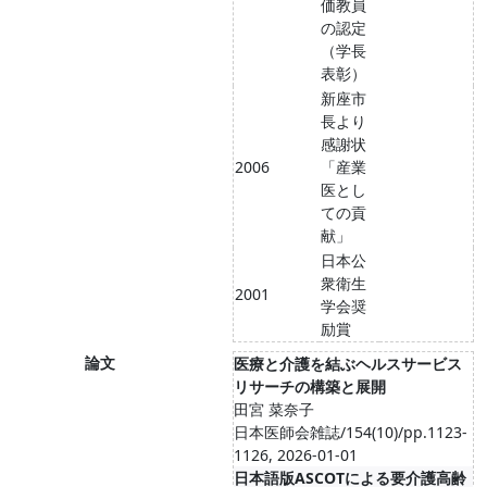
価教員
の認定
（学長
表彰）
新座市
長より
感謝状
2006
「産業
医とし
ての貢
献」
日本公
衆衛生
2001
学会奨
励賞
論文
医療と介護を結ぶヘルスサービス
リサーチの構築と展開
田宮 菜奈子
日本医師会雑誌/154(10)/pp.1123-
1126, 2026-01-01
日本語版ASCOTによる要介護高齢