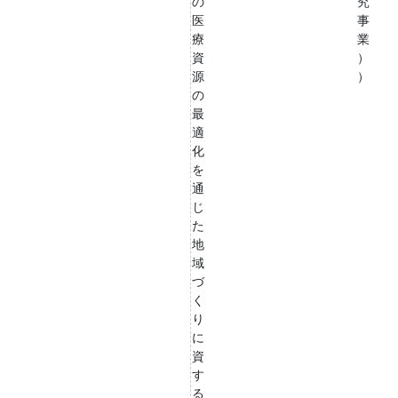
の
究
医
事
療
業
資
）
源
）
の
最
適
化
を
通
じ
た
地
域
づ
く
り
に
資
す
る