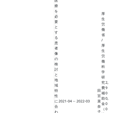
医
療
を
厚
必
生
要
労
と
働
す
省
る
/
患
厚
者
生
像
労
の
働
検
科
討
学
と
研
地
究
2,
域
費
9
特
田
補
0
性
宮
助
0,
に
2021-04 -- 2022-03
菜
金
0
合
奈
（
0
わ
子