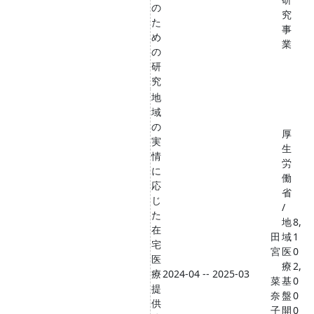
の
究
た
事
め
業
の
研
究
地
域
の
厚
実
生
情
労
に
働
応
省
じ
/
た
地
8,
在
田
域
1
宅
宮
医
0
医
療
2,
療
2024-04 -- 2025-03
菜
基
0
提
奈
盤
0
供
子
開
0