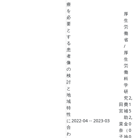
療
を
厚
必
生
要
労
と
働
す
省
る
/
患
厚
者
生
像
労
の
働
検
科
討
学
と
研
地
究
2,
域
田
費
1
特
宮
補
5
性
助
2,
に
2022-04 -- 2023-03
菜
金
0
合
奈
（
0
わ
子
地
0