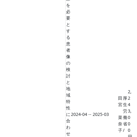
を
必
要
と
す
る
患
者
像
の
検
討
と
地
2,
域
田
厚
2
特
宮
生
4
性
労
3,
に
2024-04 -- 2025-03
菜
働
0
合
奈
省
0
わ
子
/
0
せ
円