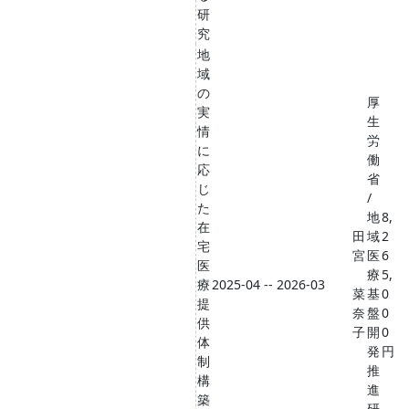
研
究
地
域
の
厚
実
生
情
労
に
働
応
省
じ
/
た
地
8,
在
田
域
2
宅
宮
医
6
医
療
5,
療
2025-04 -- 2026-03
菜
基
0
提
奈
盤
0
供
子
開
0
体
発
円
制
推
構
進
築
研