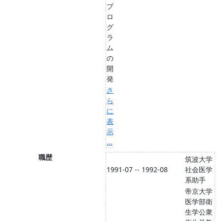
プ
ロ
グ
ラ
ム
の
開
発
さ
ら
に
表
示
...
職歴
筑波大学
1991-07 -- 1992-08
社会医学
系助手
帝京大学
医学部衛
生学公衆