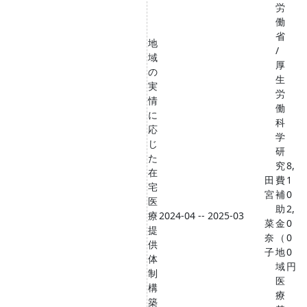
労
働
省
地
/
域
厚
の
生
実
労
情
働
に
科
応
学
じ
研
た
究
8,
在
田
費
1
宅
宮
補
0
医
助
2,
療
2024-04 -- 2025-03
菜
金
0
提
奈
（
0
供
子
地
0
体
域
円
制
医
構
療
築