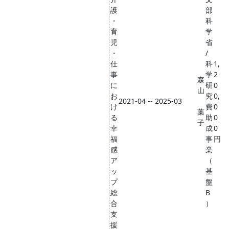
護
部
・
科
育
学
児
省
・
/
仕
科
1,
事
学
2
森
に
研
0
山
お
究
0,
2021-04 -- 2025-03
け
費
0
葉
る
助
0
子
幸
成
0
福
事
円
感
業
ア
（
ッ
基
プ
盤
総
B
合
）
支
援