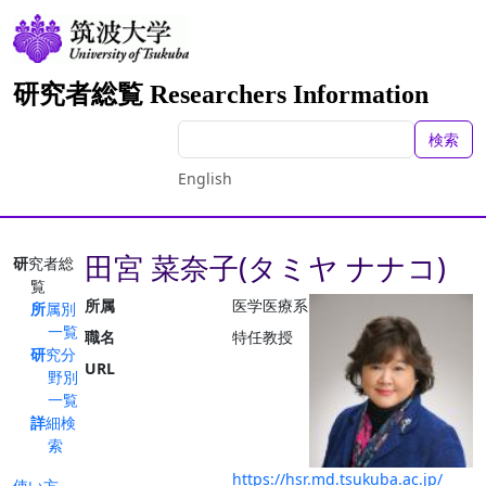
研究者総覧 Researchers Information
検索
English
田宮 菜奈子(タミヤ ナナコ)
研究者総
覧
所属
医学医療系
所属別
一覧
職名
特任教授
研究分
URL
野別
一覧
詳細検
索
https://hsr.md.tsukuba.ac.jp/
使い方