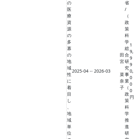
の
省
医
/
療
（
資
政
源
策
の
科
多
学
1
寡
総
9,
の
田
合
9
地
宮
研
9
域
究
2025-04 -- 2026-03
0,
性
菜
事
0
に
奈
業
0
着
子
（
0
目
政
円
し
策
、
科
地
学
域
推
単
進
位
研