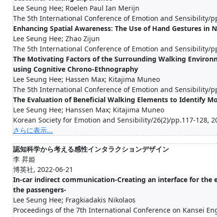
Lee Seung Hee; Roelen Paul Ian Merijn
The 5th International Conference of Emotion and Sensibility/p
Enhancing Spatial Awareness: The Use of Hand Gestures in N
Lee Seung Hee; Zhao Zijun
The 5th International Conference of Emotion and Sensibility/p
The Motivating Factors of the Surrounding Walking Environ
using Cognitive Chrono-Ethnography
Lee Seung Hee; Hassen Max; Kitajima Muneo
The 5th International Conference of Emotion and Sensibility/p
The Evaluation of Beneficial Walking Elements to Identify M
Lee Seung Hee; Hanssen Max; Kitajima Muneo
Korean Society for Emotion and Sensibility/26(2)/pp.117-128, 
さらに表示...
認知科学から考える感性インタラクションデザイン
李 昇姫
博英社, 2022-06-21
In-car indirect communication-Creating an interface for the
the passengers-
Lee Seung Hee; Fragkiadakis Nikolaos
Proceedings of the 7th International Conference on Kansei E