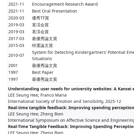
2021-11
Encouragement Research Award
2021-11
Best Oral Presentation
2020-03
優秀TF賞
2019-03
茗渓会賞
2019-03
茗渓会賞
2017-03
最優秀論文賞
2015-03
特選論文賞
System for Detecting Kindergartners’ Potential E
2010-07
Situations
2001
最優秀論文賞
1997
Best Paper
1997
最優秀論文賞
Understanding user needs for university websites: A Kansei
LEE Seung Hee; Franco Maria
International Society of Emotion and Sensibility, 2025-12
Real-time tangible feedback: Improving spending perception
LEE Seung Hee; Zheng Bien
International Symposium on Affective Science and Engineerin
Real-Time Tangible Feedback: Improving Spending Perceptio
LEE Seung Hee; Zheng Bien