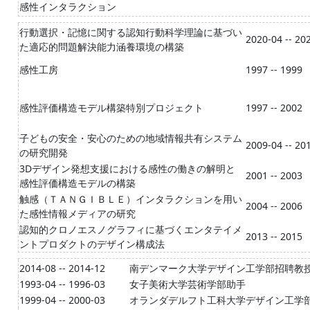
感性インタラクション
行動選択・記憶に関する認知行動科学理論に基づい
2020-04 -- 20
た適応的問題解決能力涵養環境の構築
感性工房
1997 -- 1999
感性評価構造モデル構築特別プロジェクト
1997 -- 2002
子どもの安全・安心のための地域情報共有システム
2009-04 -- 20
の研究開発
3Dデザイン発想支援における感性の働きの解明と
2001 -- 2003
感性評価構造モデルの構築
触感（ＴＡＮＧＩＢＬＥ）インタラクションを用い
2004 -- 2006
た感性情報メディアの研究
認知的クロノエスノグラフィに基づくエンタテイメ
2013 -- 2015
ントプロダクトのデザイン構成法
2014-08 -- 2014-12
南デンマーク大学デザイン工学部招聘教
1993-04 -- 1996-03
女子美術大学芸術学部助手
1999-04 -- 2000-03
オランダデルフト工科大学デザイン工学