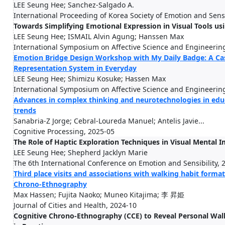
LEE Seung Hee; Sanchez-Salgado A.
International Proceeding of Korea Society of Emotion and Sensi
Towards Simplifying Emotional Expression in Visual Tools us
LEE Seung Hee; ISMAIL Alvin Agung; Hanssen Max
International Symposium on Affective Science and Engineerin
Emotion Bridge Design Workshop with My Daily Badge: A Cas
Representation System in Everyday
LEE Seung Hee; Shimizu Kosuke; Hassen Max
International Symposium on Affective Science and Engineerin
Advances in complex thinking and neurotechnologies in educa
trends
Sanabria-Z Jorge; Cebral‐Loureda Manuel; Antelis Javie...
Cognitive Processing, 2025-05
The Role of Haptic Exploration Techniques in Visual Mental 
LEE Seung Hee; Shepherd Jacklyn Marie
The 6th International Conference on Emotion and Sensibility, 
Third place visits and associations with walking habit forma
Chrono-Ethnography
Max Hassen; Fujita Naoko; Muneo Kitajima; 李 昇姫
Journal of Cities and Health, 2024-10
Cognitive Chrono-Ethnography (CCE) to Reveal Personal Wa