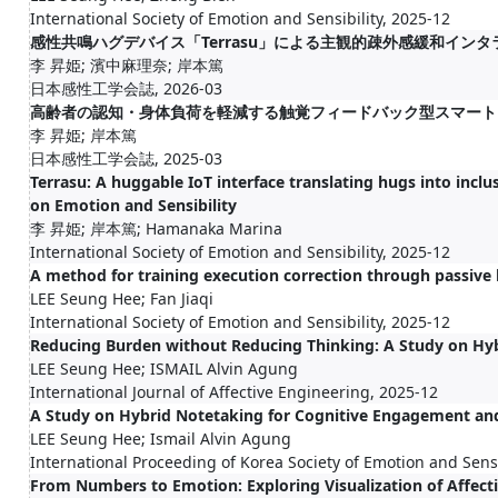
International Society of Emotion and Sensibility, 2025-12
感性共鳴ハグデバイス「Terrasu」による主観的疎外感緩和イン
李 昇姫; 濱中麻理奈; 岸本篤
日本感性工学会誌, 2026-03
高齢者の認知・身体負荷を軽減する触覚フィードバック型スマート
李 昇姫; 岸本篤
日本感性工学会誌, 2025-03
Terrasu: A huggable IoT interface translating hugs into inclus
on Emotion and Sensibility
李 昇姫; 岸本篤; Hamanaka Marina
International Society of Emotion and Sensibility, 2025-12
A method for training execution correction through passive 
LEE Seung Hee; Fan Jiaqi
International Society of Emotion and Sensibility, 2025-12
Reducing Burden without Reducing Thinking: A Study on Hy
LEE Seung Hee; ISMAIL Alvin Agung
International Journal of Affective Engineering, 2025-12
A Study on Hybrid Notetaking for Cognitive Engagement a
LEE Seung Hee; Ismail Alvin Agung
International Proceeding of Korea Society of Emotion and Sensi
From Numbers to Emotion: Exploring Visualization of Affect