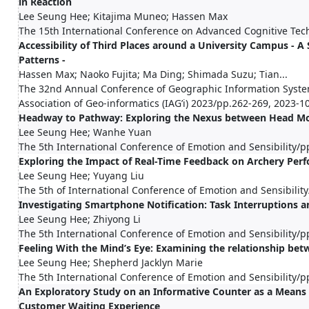
in Reaction
Lee Seung Hee; Kitajima Muneo; Hassen Max
The 15th International Conference on Advanced Cognitive Tec
Accessibility of Third Places around a University Campus - A
Patterns -
Hassen Max; Naoko Fujita; Ma Ding; Shimada Suzu; Tian...
The 32nd Annual Conference of Geographic Information System
Association of Geo-informatics (IAG’i) 2023/pp.262-269, 2023-1
Headway to Pathway: Exploring the Nexus between Head Mo
Lee Seung Hee; Wanhe Yuan
The 5th International Conference of Emotion and Sensibility/p
Exploring the Impact of Real-Time Feedback on Archery Perf
Lee Seung Hee; Yuyang Liu
The 5th of International Conference of Emotion and Sensibilit
Investigating Smartphone Notification: Task Interruptions 
Lee Seung Hee; Zhiyong Li
The 5th International Conference of Emotion and Sensibility/p
Feeling With the Mind’s Eye: Examining the relationship be
Lee Seung Hee; Shepherd Jacklyn Marie
The 5th International Conference of Emotion and Sensibility/p
An Exploratory Study on an Informative Counter as a Means 
Customer Waiting Experience