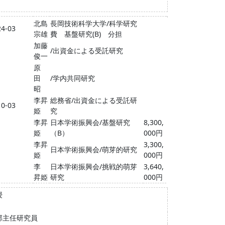
北島
長岡技術科学大学/科学研究
24-03
宗雄
費 基盤研究(B) 分担
加藤
/出資金による受託研究
俊一
原
田
/学内共同研究
昭
李昇
総務省/出資金による受託研
10-03
姫
究
李昇
日本学術振興会/基盤研究
8,300,
姫
（B）
000円
李昇
3,300,
日本学術振興会/萌芽的研究
姫
000円
李
日本学術振興会/挑戦的萌芽
3,640,
昇姫
研究
000円
授
部主任研究員