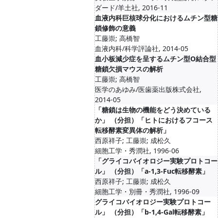
ダード/羊土社, 2016-11
血液内科巨核球分化におけるムチン型糖
鎖修飾の意義
工藤崇; 高橋智
血液内科/科学評論社, 2014-05
血小板減少症を呈するムチン型O結合型
糖鎖欠損マウスの解析
工藤崇; 高橋智
医学のあゆみ/医歯薬出版株式会社,
2014-05
「糖鎖は生物の機能をどう決めている
か」 （分担）「ヒトにおけるフコース
転移酵素変異体の解析」
西原祥子; 工藤崇; 成松久
細胞工学・秀潤社, 1996-06
「グライコバイオロジー実験プロトコー
ル」 （分担）「a-1,3-Fuc転移酵素」
西原祥子; 工藤崇; 成松久
細胞工学・別冊・秀潤社, 1996-09
グライコバイオロジー実験プロトコー
ル」 （分担）「b-1,4-Gal転移酵素」