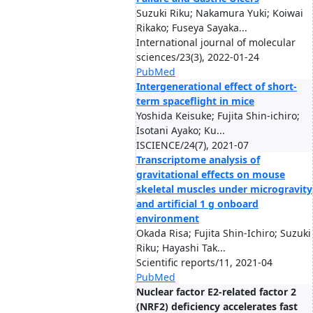
Suzuki Riku; Nakamura Yuki; Koiwai
Rikako; Fuseya Sayaka...
International journal of molecular
sciences/23(3), 2022-01-24
PubMed
Intergenerational effect of short-
term spaceflight in mice
Yoshida Keisuke; Fujita Shin-ichiro;
Isotani Ayako; Ku...
ISCIENCE/24(7), 2021-07
Transcriptome analysis of
gravitational effects on mouse
skeletal muscles under microgravity
and artificial 1 g onboard
environment
Okada Risa; Fujita Shin-Ichiro; Suzuki
Riku; Hayashi Tak...
Scientific reports/11, 2021-04
PubMed
Nuclear factor E2-related factor 2
(NRF2) deficiency accelerates fast