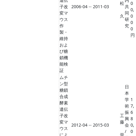
遺伝
内
松
0
子改
2006-04 -- 2011-03
共
0,
変マ
同
久
0
ウス
研
0
作
究
0
製・
円
維持
およ
び糖
鎖機
能検
証
ムチ
ン型
日
糖鎖
本
合成
学
1
酵素
術
7,
遺伝
振
6
子改
工
興
8
変マ
藤
2012-04 -- 2015-03
会
0,
ウス
/
0
によ
崇