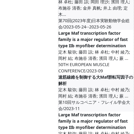
林 卓杜; 藤田 諒; 岡田 理沙; 濱田 理人;
布施谷 清香; 金井 真帆; 井上 由理; 定
木...
第70回(2023年度)日本実験動物学会総
会/2023-05-24--2023-05-26
Large Maf transcription factor
family is a major regulator of fast
type IIb myofiber determination
定木 駿弥; 藤田 諒; 林 卓杜; 中村 綾乃;
岡村 結; 布施谷 清香; 濱田 理人; 蕨 ...
50TH EUROPEAN MUSCLE
CONFERENCE/2023-09
速筋線維を制御する大Maf群転写因子の
解析
定木 駿弥; 藤田 諒; 林 卓杜; 中村 綾乃;
岡村 結; 布施谷 清香; 濱田 理人; 蕨 ...
第10回サルコペニア・フレイル学会大
会/2023-11
Large Maf transcription factor
family is a major regulator of fast
type IIb myofiber determination
定木 駿弥; 藤田 諒; 林 卓杜; 中村 綾乃;