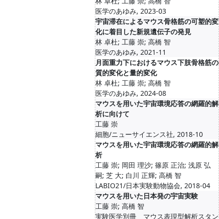
林 卓杜; 工藤 崇; 高橋 智
医学のあゆみ, 2023-03
宇宙滞在によるマウス骨格筋の可塑的変
化に着目した新規遺伝子の発見
林 卓杜; 工藤 崇; 高橋 智
医学のあゆみ, 2021-11
月面重力下におけるマウス下肢骨格筋の
質的変化と量的変化
林 卓杜; 工藤 崇; 高橋 智
医学のあゆみ, 2024-08
マウスを用いた宇宙環境応答の網羅的解
析に向けて
工藤 崇
細胞/ニューサイエンス社, 2018-10
マウスを用いた宇宙環境応答の網羅的解
析
工藤 崇; 岡田 理沙; 篠原 正治; 浅原 弘
嗣; 芝 大; 白川 正輝; 高橋 智
LABIO21/日本実験動物協会, 2018-04
マウスを用いた日本発の宇宙実験
工藤 崇; 高橋 智
実験医学別冊 マウス表現型解析スタン