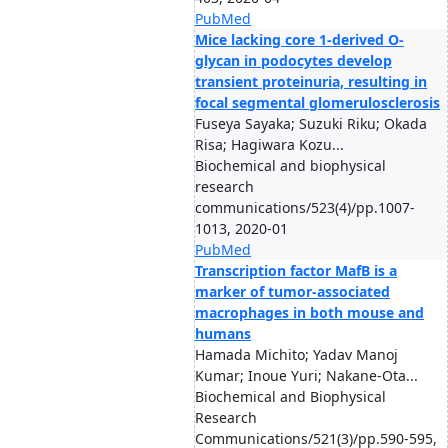
PubMed
Mice lacking core 1-derived O-
glycan in podocytes develop
transient proteinuria, resulting in
focal segmental glomerulosclerosis
Fuseya Sayaka; Suzuki Riku; Okada
Risa; Hagiwara Kozu...
Biochemical and biophysical
research
communications/523(4)/pp.1007-
1013, 2020-01
PubMed
Transcription factor MafB is a
marker of tumor-associated
macrophages in both mouse and
humans
Hamada Michito; Yadav Manoj
Kumar; Inoue Yuri; Nakane-Ota...
Biochemical and Biophysical
Research
Communications/521(3)/pp.590-595,