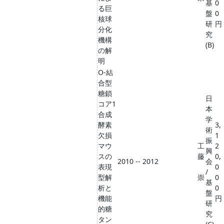
基
0
る巨
盤
0
核球
研
円
分化
究
機構
(B)
の解
明
O-結
合型
糖鎖
日
コア1
本
合成
学
酵素
3,
術
欠損
1
振
マウ
工
2
興
スの
藤
0,
2010 -- 2012
会
表現
0
/
型解
崇
0
基
析と
0
盤
機能
円
研
的糖
究
タン