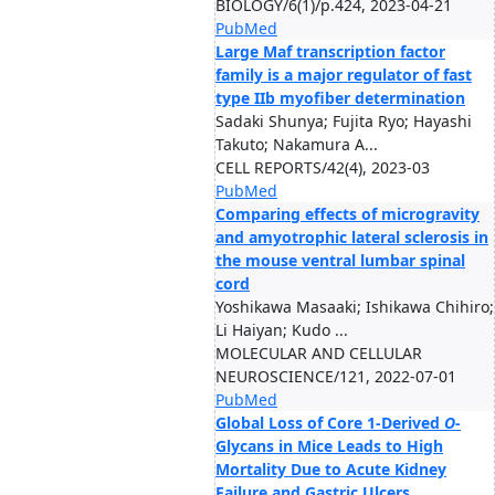
BIOLOGY/6(1)/p.424, 2023-04-21
PubMed
Large Maf transcription factor
family is a major regulator of fast
type IIb myofiber determination
Sadaki Shunya; Fujita Ryo; Hayashi
Takuto; Nakamura A...
CELL REPORTS/42(4), 2023-03
PubMed
Comparing effects of microgravity
and amyotrophic lateral sclerosis in
the mouse ventral lumbar spinal
cord
Yoshikawa Masaaki; Ishikawa Chihiro;
Li Haiyan; Kudo ...
MOLECULAR AND CELLULAR
NEUROSCIENCE/121, 2022-07-01
PubMed
Global Loss of Core 1-Derived
O
-
Glycans in Mice Leads to High
Mortality Due to Acute Kidney
Failure and Gastric Ulcers