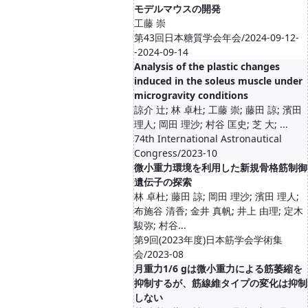
モデルマウスの開発
工藤 崇
第43回日本糖質学会年会/2024-09-12-
-2024-09-14
Analysis of the plastic changes
induced in the soleus muscle under
microgravity conditions
諒介 辻; 林 卓杜; 工藤 崇; 藤田 諒; 濱田
理人; 岡田 理沙; 村谷 匡史; 芝 大; ...
74th International Astronautical
Congress/2023-10
微小重力環境を利用した新規骨格筋制御
遺伝子の探索
林 卓杜; 藤田 諒; 岡田 理沙; 濱田 理人;
布施谷 清香; 金井 真帆; 井上 由理; 定木
駿弥; 村谷...
第9回(2023年度)日本筋学会学術集
会/2023-08
月重力1/6 gは微小重力による筋萎縮を
抑制するが、筋線維タイプの変化は抑制
しない