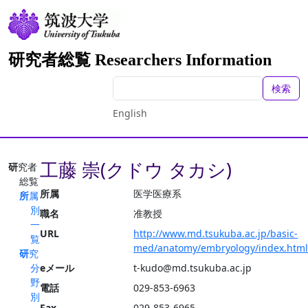
研究者総覧 Researchers Information
検索
English
工藤 崇(クドウ タカシ)
研究者
総覧
所属
医学医療系
所属
別
職名
准教授
一
URL
http://www.md.tsukuba.ac.jp/basic-
覧
med/anatomy/embryology/index.html
研究
分
eメール
t-kudo@md.tsukuba.ac.jp
野
電話
029-853-6963
別
Fax
029-853-6965