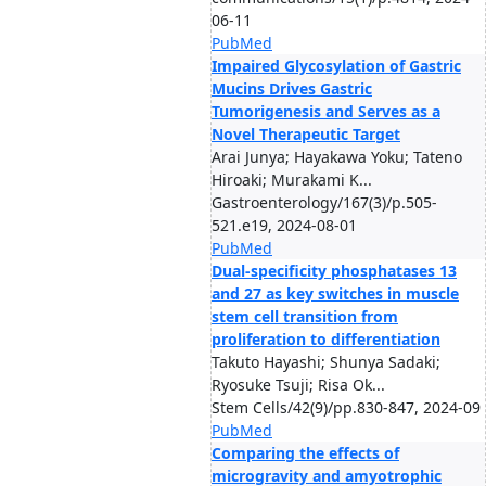
06-11
PubMed
Impaired Glycosylation of Gastric
Mucins Drives Gastric
Tumorigenesis and Serves as a
Novel Therapeutic Target
Arai Junya; Hayakawa Yoku; Tateno
Hiroaki; Murakami K...
Gastroenterology/167(3)/p.505-
521.e19, 2024-08-01
PubMed
Dual-specificity phosphatases 13
and 27 as key switches in muscle
stem cell transition from
proliferation to differentiation
Takuto Hayashi; Shunya Sadaki;
Ryosuke Tsuji; Risa Ok...
Stem Cells/42(9)/pp.830-847, 2024-09
PubMed
Comparing the effects of
microgravity and amyotrophic