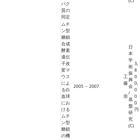
(C)
パク
質の
同定
ムチ
ン型
糖鎖
合成
日
酵素
本
遺伝
学
子改
3,
術
変マ
8
振
ウス
工
0
興
によ
藤
0,
2005 -- 2007
会
る白
0
/
血球
崇
0
基
にお
0
盤
ける
円
研
ムチ
究
ン型
(C)
糖鎖
の機