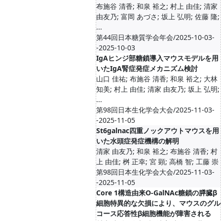
布施谷 清香; 和泉 裕之; 村上 由佳; 清家
由友乃; 富岡 あづさ; 坂上 弘明; 佐藤 隆;
...
第44回日本糖質学会年会/2025-10-03-
-2025-10-03
IgAヒンジ部糖鎖導入マウスモデルを用
いたIgA腎症発症メカニズム検討
山口 佳祐; 布施谷 清香; 和泉 裕之; 大林
知美; 村上 由佳; 清家 由友乃; 坂上 弘明;
...
第98回日本生化学会大会/2025-11-03-
-2025-11-05
St6galnac四重ノックアウトマウスを用
いた水頭症発症機構の解明
清家 由友乃; 和泉 裕之; 布施谷 清香; 村
上 由佳; 桝 正幸; 宮 顕; 高橋 智; 工藤 崇
第98回日本生化学会大会/2025-11-03-
-2025-11-05
Core 1構造由来O-GalNAc糖鎖の膵臓β
細胞特異的な欠損により、マウスのグル
コース応答性β細胞機能が障害される