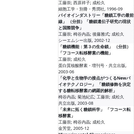
工藤崇; 西原祥子; 成松久
細胞工学・別冊・秀潤社, 1996-09
バイオインダストリー「糖鎖工学の最前
線」 （分担）「糖鎖遺伝子研究の現状
と国際競争」
工藤崇; 栂谷内晶; 後藤雅式; 成松久
シーエムシー出版, 2002-12
「糖鎖機能：第３の生命鎖」 （分担）
「フコース転移酵素の機能」
工藤崇; 成松久
蛋白質核酸酵素・増刊号・共立出版,
2003-06
「化学と生物学の接点がつくるNewバ
イオテクノロジー」 「糖鎖修飾を決定
する糖転移酵素の網羅的解析」
栂谷内晶; 菊池紀広; 工藤崇; 成松久
共立出版, 2003-08
「未来に拓く糖鎖科学」 「フコース転
移酵素」
工藤崇; 栂谷内晶; 成松久
金芳堂, 2005-12