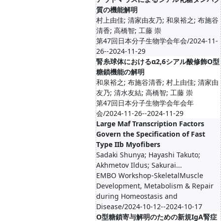
質の機能解明
村上由佳; 清家由友乃; 和泉裕之; 布施谷
清香; 高橋智; 工藤 崇
第47回日本分子生物学会年会/2024-11-
26--2024-11-29
腎糸球体におけるα2,6シアル酸修飾O型
糖鎖機能の解明
和泉裕之; 布施谷清香; 村上由佳; 清家由
友乃; 清水友結; 高橋智; 工藤 崇
第47回日本分子生物学会年会年
会/2024-11-26--2024-11-29
Large Maf Transcription Factors
Govern the Specification of Fast
Type IIb Myofibers
Sadaki Shunya; Hayashi Takuto;
Akhmetov Ildus; Sakurai...
EMBO Workshop-SkeletalMuscle
Development, Metabolism & Repair
during Homeostasis and
Disease/2024-10-12--2024-10-17
O型糖鎖寄与解明のための新規IgA腎症