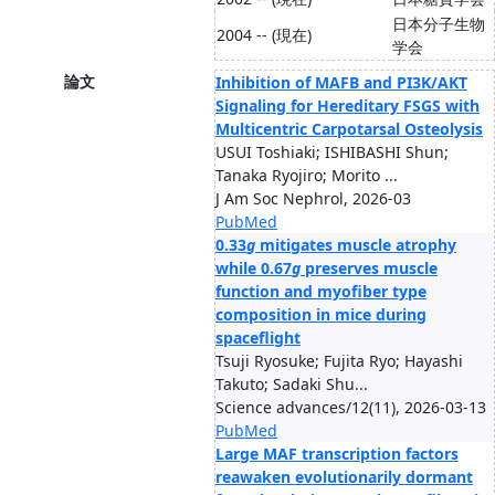
日本分子生物
2004 -- (現在)
学会
論文
Inhibition of MAFB and PI3K/AKT
Signaling for Hereditary FSGS with
Multicentric Carpotarsal Osteolysis
USUI Toshiaki; ISHIBASHI Shun;
Tanaka Ryojiro; Morito ...
J Am Soc Nephrol, 2026-03
PubMed
0.33
g
mitigates muscle atrophy
while 0.67
g
preserves muscle
function and myofiber type
composition in mice during
spaceflight
Tsuji Ryosuke; Fujita Ryo; Hayashi
Takuto; Sadaki Shu...
Science advances/12(11), 2026-03-13
PubMed
Large MAF transcription factors
reawaken evolutionarily dormant