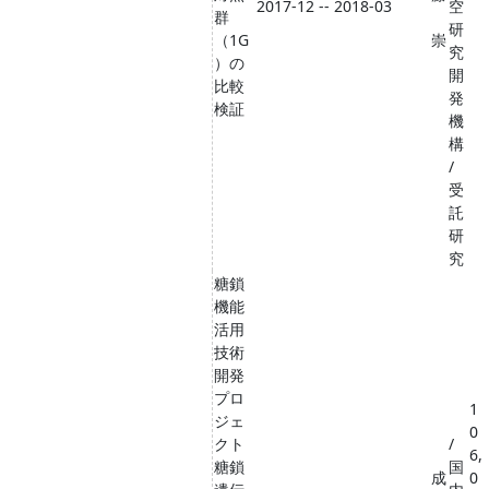
2017-12 -- 2018-03
空
群
研
（1G
崇
究
）の
開
比較
発
検証
機
構
/
受
託
研
究
糖鎖
機能
活用
技術
開発
プロ
1
ジェ
0
クト
/
6,
糖鎖
国
成
0