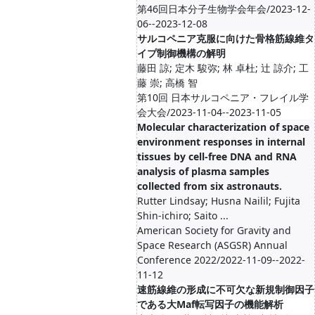
第46回日本分子生物学会年会/2023-12-
06--2023-12-08
サルコペニア克服に向けた骨格筋線維タ
イプ制御機構の解明
藤田 諒; 定木 駿弥; 林 卓杜; 辻 諒介; 工
藤 崇; 高橋 智
第10回 日本サルコペニア・フレイル学
会大会/2023-11-04--2023-11-05
Molecular characterization of space
environment responses in internal
tissues by cell-free DNA and RNA
analysis of plasma samples
collected from six astronauts.
Rutter Lindsay; Husna Nailil; Fujita
Shin-ichiro; Saito ...
American Society for Gravity and
Space Research (ASGSR) Annual
Conference 2022/2022-11-09--2022-
11-12
速筋線維の形成に不可欠な新規制御因子
である大Maf転写因子の機能解析