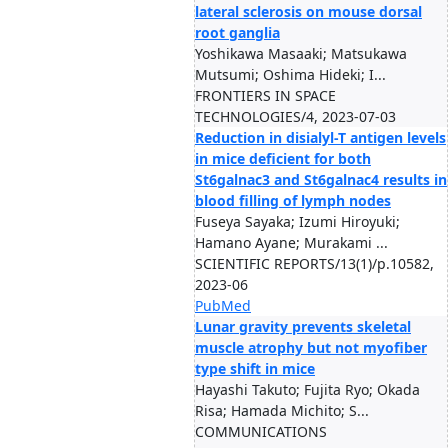
lateral sclerosis on mouse dorsal
root ganglia
Yoshikawa Masaaki; Matsukawa
Mutsumi; Oshima Hideki; I...
FRONTIERS IN SPACE
TECHNOLOGIES/4, 2023-07-03
Reduction in disialyl-T antigen levels
in mice deficient for both
St6galnac3 and St6galnac4 results in
blood filling of lymph nodes
Fuseya Sayaka; Izumi Hiroyuki;
Hamano Ayane; Murakami ...
SCIENTIFIC REPORTS/13(1)/p.10582,
2023-06
PubMed
Lunar gravity prevents skeletal
muscle atrophy but not myofiber
type shift in mice
Hayashi Takuto; Fujita Ryo; Okada
Risa; Hamada Michito; S...
COMMUNICATIONS