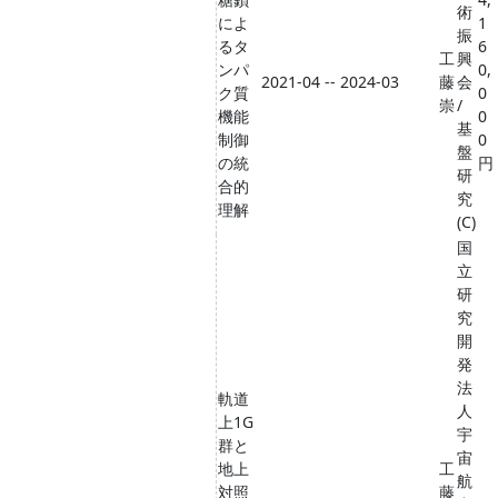
術
によ
1
振
るタ
6
工
興
ンパ
0,
2021-04 -- 2024-03
藤
会
ク質
0
崇
/
機能
0
基
制御
0
盤
の統
円
研
合的
究
理解
(C)
国
立
研
究
開
発
法
軌道
人
上1G
宇
群と
宙
地上
工
航
対照
藤