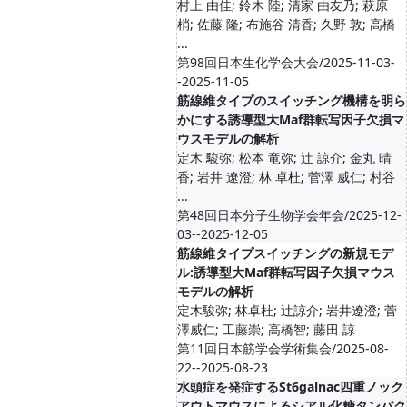
村上 由佳; 鈴木 陸; 清家 由友乃; 萩原
梢; 佐藤 隆; 布施谷 清香; 久野 敦; 高橋
...
第98回日本生化学会大会/2025-11-03-
-2025-11-05
筋線維タイプのスイッチング機構を明ら
かにする誘導型大Maf群転写因子欠損マ
ウスモデルの解析
定木 駿弥; 松本 竜弥; 辻 諒介; 金丸 晴
香; 岩井 遼澄; 林 卓杜; 菅澤 威仁; 村谷
...
第48回日本分子生物学会年会/2025-12-
03--2025-12-05
筋線維タイプスイッチングの新規モデ
ル:誘導型大Maf群転写因子欠損マウス
モデルの解析
定木駿弥; 林卓杜; 辻諒介; 岩井遼澄; 菅
澤威仁; 工藤崇; 高橋智; 藤田 諒
第11回日本筋学会学術集会/2025-08-
22--2025-08-23
水頭症を発症するSt6galnac四重ノック
アウトマウスによるシアル化糖タンパク