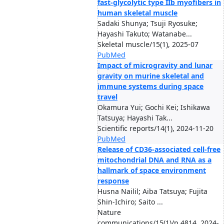
fast-glycolytic type IIb myofibers in
human skeletal muscle
Sadaki Shunya; Tsuji Ryosuke;
Hayashi Takuto; Watanabe...
Skeletal muscle/15(1), 2025-07
PubMed
Impact of microgravity and lunar
gravity on murine skeletal and
immune systems during space
travel
Okamura Yui; Gochi Kei; Ishikawa
Tatsuya; Hayashi Tak...
Scientific reports/14(1), 2024-11-20
PubMed
Release of CD36-associated cell-free
mitochondrial DNA and RNA as a
hallmark of space environment
response
Husna Nailil; Aiba Tatsuya; Fujita
Shin-Ichiro; Saito ...
Nature
communications/15(1)/p.4814, 2024-