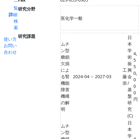
一
覧
研究分野
詳細
医化学一般
検
索
研究課題
日
使い方
ムチ
本
お問い
ン型
学
合わせ
4,
糖鎖
術
5
欠損
振
5
によ
工
興
0,
る腎
2024-04 -- 2027-03
藤
会
0
機能
崇
/
0
障害
基
0
機構
盤
円
の解
研
明
究
(C)
日
ムチ
本
ン型
学
糖鎖
4,