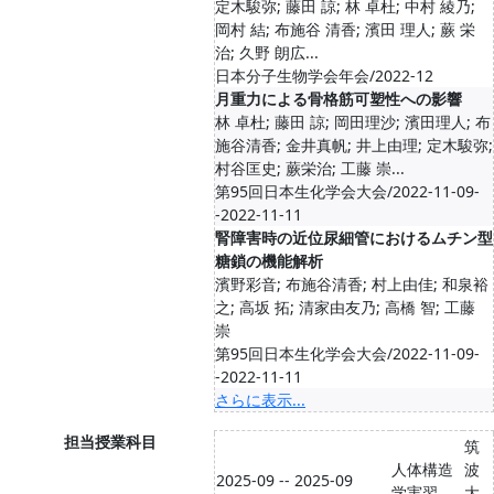
定木駿弥; 藤田 諒; 林 卓杜; 中村 綾乃;
岡村 結; 布施谷 清香; 濱田 理人; 蕨 栄
治; 久野 朗広...
日本分子生物学会年会/2022-12
月重力による骨格筋可塑性への影響
林 卓杜; 藤田 諒; 岡田理沙; 濱田理人; 布
施谷清香; 金井真帆; 井上由理; 定木駿弥;
村谷匡史; 蕨栄治; 工藤 崇...
第95回日本生化学会大会/2022-11-09-
-2022-11-11
腎障害時の近位尿細管におけるムチン型
糖鎖の機能解析
濱野彩音; 布施谷清香; 村上由佳; 和泉裕
之; 高坂 拓; 清家由友乃; 高橋 智; 工藤
崇
第95回日本生化学会大会/2022-11-09-
-2022-11-11
さらに表示...
担当授業科目
筑
人体構造
波
2025-09 -- 2025-09
学実習
大