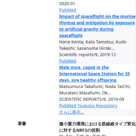
2020-01
PubMed
Impact of spaceflight on the murine
thymus and mitigation by exposure
to artificial gravity during
spaceflight
Horie Kenta; Kato Tamotsu; Kudo
Takashi; Sasanuma Hiroki...
Scientific reports/9, 2019-12
PubMed
Male mice, caged in the
International Space Station for 35
days, sire healthy offspring
Matsumura Takafumi; Noda TaiChi;
Muratani Masafumi; Ok...
SCIENTIFIC REPORTS/9, 2019-09
PubMed
Tsukuba Repository
さらに表示...
著書
微小重力環境における筋線維タイプ変化
に対するNRF2の役割