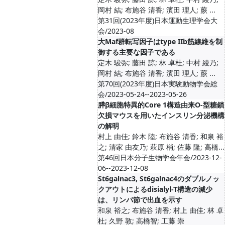
岡村 結; 布施谷 清香; 濱田 理人; 蕨 ...
第31回(2023年度)日本運動生理学会大
会/2023-08
大Maf群転写因子はtype IIb筋線維を制
御する主要な因子である
定木 駿弥; 藤田 諒; 林 卓杜; 中村 綾乃;
岡村 結; 布施谷 清香; 濱田 理人; 蕨 ...
第70回(2023年度)日本実験動物学会総
会/2023-05-24--2023-05-26
膵β細胞特異的Core 1構造由来O-型糖鎖
欠損マウスを用いたインスリン分泌機構
の解明
村上 由佳; 鈴木 陸; 布施谷 清香; 和泉 裕
之; 清家 由友乃; 萩原 梢; 佐藤 隆; 高橋...
第46回日本分子生物学会年会/2023-12-
06--2023-12-08
St6galnac3, St6galnac4のダブルノッ
クアウトによるdisialyl-T構造の減少
は、リンパ節で出血を示す
和泉 裕之; 布施谷 清香; 村上 由佳; 林 卓
杜; 久野 敦; 高橋智; 工藤 崇