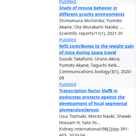
PubMed
Study of mouse behavior in
different gravity environments
Shimomura Michihiko; Yumoto
Akane; Ota-Murakami Naoko; ...
Scientific reports/11(1), 2021-01
PubMed
Nrf2 contributes to the weight gain
of mice during space travel
Suzuki Takafumi; Uruno Akira;
Yumoto Akane; Taguchi Keik...
Communications biology/3(1), 2020-
09
PubMed
Transcription factor MafB in
podocytes protects against the
development of focal segmental
glomerulosclerosis
Usui Toshiaki; Morito Naoki; Shawki
Hossam H; Sato Yo...
Kidney international/98(2)/pp.391-
403, 2020-04