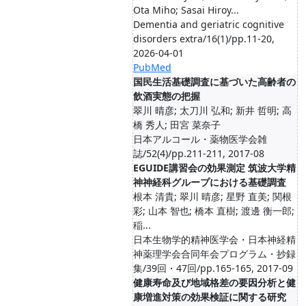
Ota Miho; Sasai Hiroy...
Dementia and geriatric cognitive
disorders extra/16(1)/pp.11-20,
2026-04-01
PubMed
国民生活基礎調査に基づいた高齢者の
飲酒実態の把握
翠川 晴彦; 太刀川 弘和; 新井 哲明; 高
橋 秀人; 田宮 菜奈子
日本アルコール・薬物医学会雑
誌/52(4)/pp.211-211, 2017-08
EGUIDE講習会の効果測定 筑波大学精
神神経科グループにおける基礎調査
根本 清貴; 翠川 晴彦; 星野 直美; 関根
彩; 山本 智也; 橋本 直樹; 渡邊 衡一郎;
稲...
日本生物学的精神医学会・日本神経精
神薬理学会合同年会プログラム・抄録
集/39回・47回/pp.165-165, 2017-09
健康寿命及び地域格差の要因分析と健
康増進対策の効果検証に関する研究