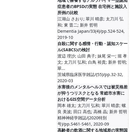
地域で療養するアルツハイマー型認知
症患者のBPSDの実態 在宅例と施設入
所例の比較
江湖山 さおり; 翠川 晴彦; 太刀川 弘
和; 東 晋二; 新井 哲明
Dementia Japan/33(4)/pp.524-524,
2019-10
自殺に関する感情・行動・認知スケー
ル(SABCS)の検討
渡辺 理沙; 山田 典子; 妹尾 栄一; 堀 孝
文; 太刀川 弘和; 白鳥 裕貴; 新井 哲明;
翠...
茨城県臨床医学雑誌/(55)/pp.32-32,
2020-03
水害後のメンタルヘルスでは被災格差
が抑うつリスクとなる 常総市水害に
おけるGIS空間データ分析
岡本 雄太; 太刀川 弘和; 翠川 晴彦; 螺
良 美波; 田口 高也; 高橋 晶; 新井 哲明
精神神経学雑誌/(2020特別
号)/pp.S461-S461, 2020-09
高齢者の飲酒に関する地域差の実態国