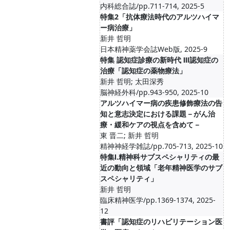
内科総合誌/pp.711-714, 2025-5
特集2「抗体療法時代のアルツハイマ
ー病治療」
新井 哲明
日本精神薬学会誌Web版, 2025-9
特集 認知症診療の新時代 Ⅲ認知症の
治療「認知症の薬物療法」
新井 哲明; 太田深秀
脳神経外科/pp.943-950, 2025-10
アルツハイマー病の疾患修飾療法の告
知と意志決定における課題－がん治
療・緩和ケアの視点を含めて－
東 晋二; 新井 哲明
精神神経学雑誌/pp.705-713, 2025-10
特集Ⅰ.精神科サブスペシャリティの最
近の動向と領域「老年精神医学のサブ
スペシャリティ」
新井 哲明
臨床精神医学/pp.1369-1374, 2025-
12
書評「認知症のリハビリテーション医