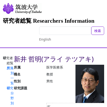
研究者総覧 Researchers Information
検索
English
新井 哲明(アライ テツアキ)
研究者
総覧
所属
医学医療系
所属
別
職名
教授
一
性別
男性
覧
研究
研究課題
分
野
別
デ