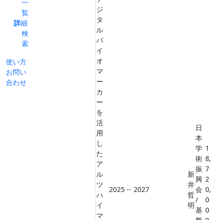
一
ジ
覧
タ
詳細
ル
検
バ
索
イ
オ
使い方
マ
お問い
ー
合わせ
カ
ー
を
活
日
用
本
し
学
1
た
術
8,
ア
振
7
ル
新
興
2
ツ
井
2025 -- 2027
会
0,
ハ
哲
/
0
イ
明
基
0
マ