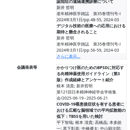
認知症の遠隔連携診療について
新井 哲明
老年精神医学雑誌 第35巻増刊号-Ⅰ
2024年3月1日/pp.48-55, 2024-03
デジタル技術の医療への応用における
期待と懸念されること
新井 哲明
老年精神医学雑誌 第35巻増刊号-Ⅰ
2024年3月1日/pp.56-59, 2024-03
さらに表示...
会議発表等
かかりつけ医のためのBPSDに対応す
る向精神薬使用ガイドライン（第3
版）作成経緯とアンケート紹介
根本 清貴; 新井哲明
第121回日本精神神経学会学術集
会/2025-06-19--2025-06-21
COVID-19罹患後症状を有する患者に
おける広範な脳領域での平均拡散能の
低下：TBSSを用いた検討
平下智哉; 根本 清貴; 高橋晶; 本多皓
一; 黒下彰喜; 中橋優太; 中山顕次郎;