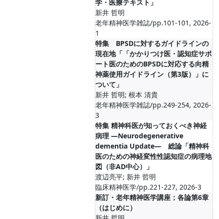
学・医療テキスト」
新井 哲明
老年精神医学雑誌/pp.101-101, 2026-
1
特集 BPSDに対するガイドラインの
現在地「「かかりつけ医・認知症サポ
ート医のためのBPSDに対応する向精
神薬使用ガイドライン（第3版）」に
ついて」
新井 哲明; 根本 清貴
老年精神医学雑誌/pp.249-254, 2026-
3
特集 精神科医が知っておくべき神経
病理 —Neurodegenerative
dementia Update— 総論「精神科
医のための神経変性性認知症の病理地
図（非AD中心）」
渡辺亮平; 新井 哲明
臨床精神医学/pp.221-227, 2026-3
新訂・老年精神医学講座；各論第6章
（はじめに）
新井 哲明