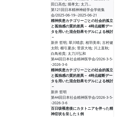
田口高也; 堀孝文; 太刀...
第121回日本精神神経学会学術集
会/2025-06-19--2025-06-21
精神疾患カテゴリーごとの社会的孤立
と孤独感の質的差異－ 4時点縦断デー
タを用いた混合効果モデルによる検討
－
新井 哲明; 翠川晴彦; 相羽美幸; 古村健
太郎; 櫛引夏歩; 菅原大地; 川上直秋;
白鳥裕貴; 太刀川弘和
第44回日本社会精神医学会/2026-3-5-
-2026-3-6
精神疾患カテゴリーごとの社会的孤立
と孤独感の質的差異－ 4時点縦断デー
タを用いた混合効果モデルによる検討
－
新井 哲明
第44回日本社会精神医学会/2026-3-5-
-2026-3-6
百日咳罹患後にカタトニアを伴った精
神症状を呈した１例