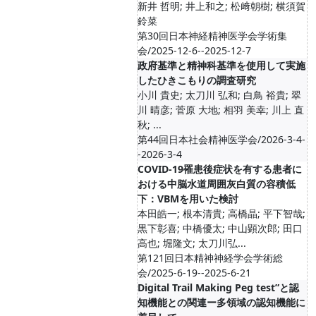
新井 哲明; 井上和之; 松﨑朝樹; 横須賀
鈴菜
第30回日本神経精神医学会学術集
会/2025-12-6--2025-12-7
政府基準と精神科基準を使用して実施
したひきこもりの調査研究
小川 貴史; 太刀川 弘和; 白鳥 裕貴; 翠
川 晴彦; 菅原 大地; 相羽 美幸; 川上 直
秋; ...
第44回日本社会精神医学会/2026-3-4-
-2026-3-4
COVID-19罹患後症状を有する患者に
おける中脳水道周囲灰白質の容積低
下：VBMを用いた検討
本田皓一; 根本清貴; 高橋晶; 平下智哉;
黒下彰喜; 中橋優太; 中山顕次郎; 田口
高也; 堀隆文; 太刀川弘...
第121回日本精神神経学会学術総
会/2025-6-19--2025-6-21
Digital Trail Making Peg test”と認
知機能との関連ー多領域の認知機能に