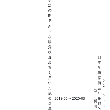
法
の
開
発
新
た
な
嗅
覚
検
査
日
装
本
置
学
を
術
用
振
6,
い
興
2
た
会
新
4
認
/
井
0,
知
2018-06 -- 2020-03
挑
哲
0
症
戦
明
0
早
的