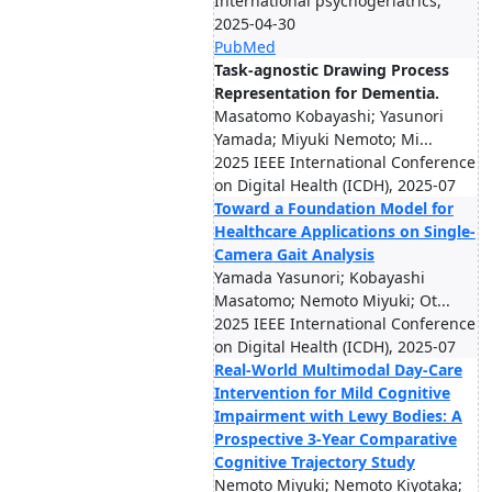
International psychogeriatrics,
2025-04-30
PubMed
Task-agnostic Drawing Process
Representation for Dementia.
Masatomo Kobayashi; Yasunori
Yamada; Miyuki Nemoto; Mi...
2025 IEEE International Conference
on Digital Health (ICDH), 2025-07
Toward a Foundation Model for
Healthcare Applications on Single-
Camera Gait Analysis
Yamada Yasunori; Kobayashi
Masatomo; Nemoto Miyuki; Ot...
2025 IEEE International Conference
on Digital Health (ICDH), 2025-07
Real-World Multimodal Day-Care
Intervention for Mild Cognitive
Impairment with Lewy Bodies: A
Prospective 3-Year Comparative
Cognitive Trajectory Study
Nemoto Miyuki; Nemoto Kiyotaka;