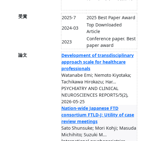
受賞
2025-7
2025 Best Paper Award
Top Downloaded
2024-03
Article
Conference paper. Best
2023
paper award
論文
Development of transdisciplinary
approach scale for healthcare
professionals
Watanabe Emi; Nemoto Kiyotaka;
Tachikawa Hirokazu; Har...
PSYCHIATRY AND CLINICAL
NEUROSCIENCES REPORTS/5(2),
2026-05-25
Nation-wide Japanese FTD
consortium FTLD-J: Utility of case
review meetings
Sato Shunsuke; Mori Kohji; Masuda
Michihito; Suzuki M...