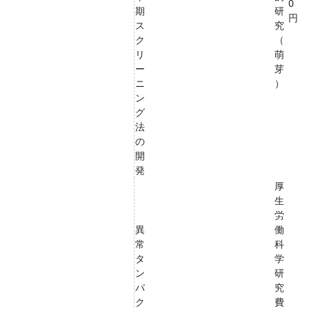
0
期
研
円
ス
究
ク
（
リ
萌
ー
芽
ニ
）
ン
グ
法
の
開
発
厚
生
労
異
働
常
科
タ
学
ン
研
パ
究
ク
費