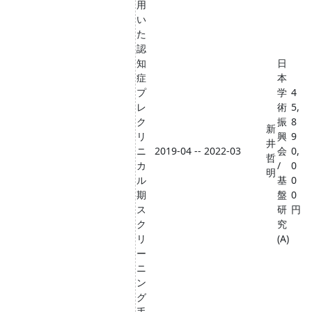
用
い
た
認
知
日
症
本
プ
学
4
レ
術
5,
ク
振
8
新
リ
興
9
井
ニ
2019-04 -- 2022-03
会
0,
哲
カ
/
0
明
ル
基
0
期
盤
0
ス
研
円
ク
究
リ
(A)
ー
ニ
ン
グ
手