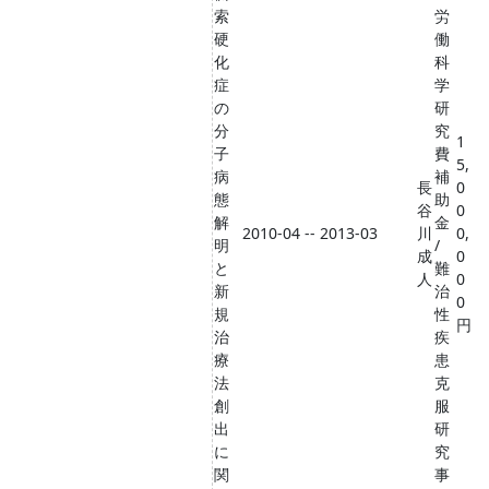
索
労
硬
働
化
科
症
学
の
研
分
究
1
子
費
5,
病
補
長
0
態
助
谷
0
解
金
2010-04 -- 2013-03
川
0,
明
/
成
0
と
難
人
0
新
治
0
規
性
円
治
疾
療
患
法
克
創
服
出
研
に
究
関
事