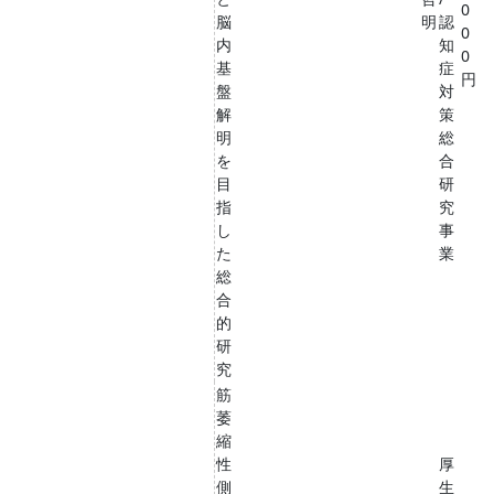
0
脳
明
認
0
内
知
0
基
症
円
盤
対
解
策
明
総
を
合
目
研
指
究
し
事
た
業
総
合
的
研
究
筋
萎
縮
性
厚
側
生