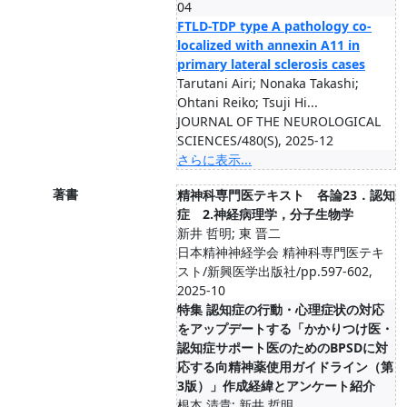
04
FTLD-TDP type A pathology co-
localized with annexin A11 in
primary lateral sclerosis cases
Tarutani Airi; Nonaka Takashi;
Ohtani Reiko; Tsuji Hi...
JOURNAL OF THE NEUROLOGICAL
SCIENCES/480(S), 2025-12
さらに表示...
著書
精神科専門医テキスト 各論23．認知
症 2.神経病理学，分子生物学
新井 哲明; 東 晋二
日本精神神経学会 精神科専門医テキ
スト/新興医学出版社/pp.597-602,
2025-10
特集 認知症の行動・心理症状の対応
をアップデートする「かかりつけ医・
認知症サポート医のためのBPSDに対
応する向精神薬使用ガイドライン（第
3版）」作成経緯とアンケート紹介
根本 清貴; 新井 哲明