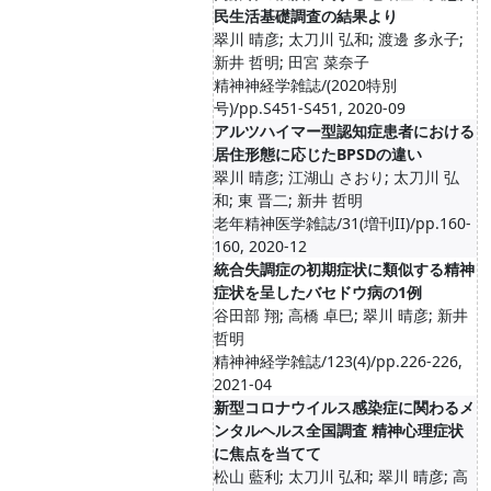
民生活基礎調査の結果より
翠川 晴彦; 太刀川 弘和; 渡邊 多永子;
新井 哲明; 田宮 菜奈子
精神神経学雑誌/(2020特別
号)/pp.S451-S451, 2020-09
アルツハイマー型認知症患者における
居住形態に応じたBPSDの違い
翠川 晴彦; 江湖山 さおり; 太刀川 弘
和; 東 晋二; 新井 哲明
老年精神医学雑誌/31(増刊II)/pp.160-
160, 2020-12
統合失調症の初期症状に類似する精神
症状を呈したバセドウ病の1例
谷田部 翔; 高橋 卓巳; 翠川 晴彦; 新井
哲明
精神神経学雑誌/123(4)/pp.226-226,
2021-04
新型コロナウイルス感染症に関わるメ
ンタルヘルス全国調査 精神心理症状
に焦点を当てて
松山 藍利; 太刀川 弘和; 翠川 晴彦; 高