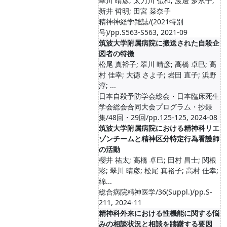
翠川 晴彦; 太刀川 弘和; 渡邊 多永子;
新井 哲明; 田宮 菜奈子
精神神経学雑誌/(2021特別
号)/pp.S563-S563, 2021-09
筑波大学附属病院に搬送された自殺企
図者の特徴
松尾 真裕子; 翠川 晴彦; 高橋 卓巳; 高
村 佳幸; 大徳 さよ子; 岩田 直子; 浜野
淳; ...
日本自殺予防学会総会・日本臨床死生
学会総会合同大会プログラム・抄録
集/48回・29回/pp.125-125, 2024-08
筑波大学附属病院における精神科リエ
ゾンチームと精神区分特定行為看護師
の活動
櫻井 祐太; 高橋 卓巳; 田村 昌士; 関根
彩; 翠川 晴彦; 松尾 真裕子; 高村 佳幸;
綿...
総合病院精神医学/36(Suppl.)/pp.S-
211, 2024-11
精神科外来における性機能に関する悩
みの相談状況と相談を躊躇する要因