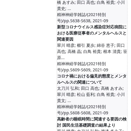
橋 あすみ; 田口 高也; 白鳥 裕貴; 小川
貴史; ...
精神神経学雑誌/(2021特別
号)/pp.S638-S638, 2021-09
新型コロナウイルス感染症対応病院に
おける医療従事者のメンタルヘルスと
関連要因
翠川 晴彦; 櫛引 夏歩; 綿谷 恵子; 田口
高也; 高橋 晶; 白鳥 裕貴; 根本 清貴; 笹
原...
精神神経学雑誌/(2021特別
号)/pp.S609-S609, 2021-09
コロナ禍における偏見的態度とメンタ
ルヘルスの関連について
太刀川 弘和; 田口 高也; 高橋 あすみ;
翠川 晴彦; 松山 藍利; 白鳥 裕貴; 小川
貴文; ...
精神神経学雑誌/(2021特別
号)/pp.S608-S608, 2021-09
高齢者の睡眠時間に関連する要因の検
討 国民生活基礎調査の結果より