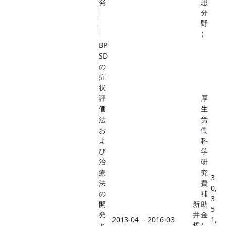
発
患
分
野
）
BP
SD
の
症
状
評
厚
価
生
法
労
お
働
よ
科
び
学
治
研
療
究
3
法
費
0,
の
補
3
開
新
助
5
発
井
金
2013-04 -- 2016-03
1,
と
哲
/