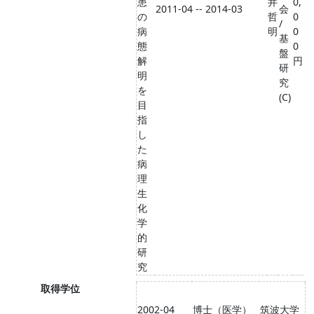
患
井
0,
2011-04 -- 2014-03
会
の
哲
0
/
病
明
0
基
態
0
盤
解
円
研
明
究
を
(C)
目
指
し
た
病
理
生
化
学
的
研
究
取得学位
2002-04
博士（医学）
筑波大学