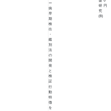
盤
0
ー
研
円
病
究
早
(B)
期
検
出
・
鑑
別
法
の
開
発
と
検
証
行
動
特
徴
を