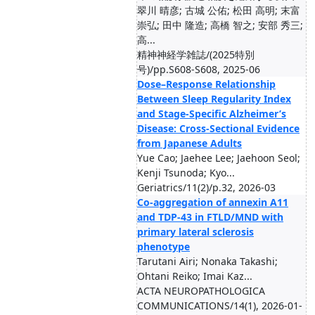
翠川 晴彦; 古城 公佑; 松田 高明; 末富
崇弘; 田中 隆造; 高橋 智之; 安部 秀三;
高...
精神神経学雑誌/(2025特別
号)/pp.S608-S608, 2025-06
Dose–Response Relationship
Between Sleep Regularity Index
and Stage-Specific Alzheimer’s
Disease: Cross-Sectional Evidence
from Japanese Adults
Yue Cao; Jaehee Lee; Jaehoon Seol;
Kenji Tsunoda; Kyo...
Geriatrics/11(2)/p.32, 2026-03
Co-aggregation of annexin A11
and TDP-43 in FTLD/MND with
primary lateral sclerosis
phenotype
Tarutani Airi; Nonaka Takashi;
Ohtani Reiko; Imai Kaz...
ACTA NEUROPATHOLOGICA
COMMUNICATIONS/14(1), 2026-01-