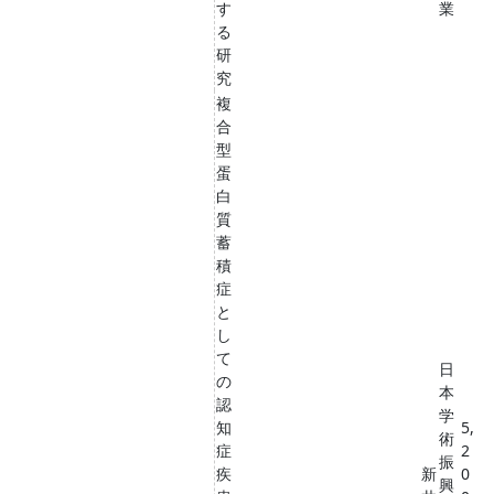
す
業
る
研
究
複
合
型
蛋
白
質
蓄
積
症
と
し
て
日
の
本
認
学
知
5,
術
症
2
振
疾
新
0
興