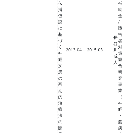
伝
補
播
助
仮
金
説
/
に
障
基
害
長
づ
者
谷
く
対
2013-04 -- 2015-03
川
神
策
成
経
総
人
疾
合
患
研
の
究
画
事
期
業
的
（
治
神
療
経
法
・
の
筋
開
疾