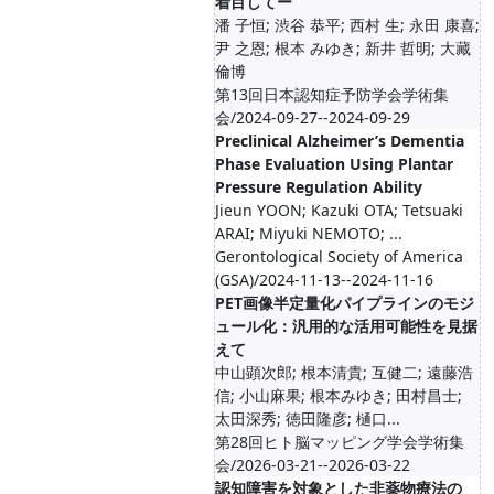
着目してー
潘 子恒; 渋谷 恭平; 西村 生; 永田 康喜;
尹 之恩; 根本 みゆき; 新井 哲明; 大藏
倫博
第13回日本認知症予防学会学術集
会/2024-09-27--2024-09-29
Preclinical Alzheimer’s Dementia
Phase Evaluation Using Plantar
Pressure Regulation Ability
Jieun YOON; Kazuki OTA; Tetsuaki
ARAI; Miyuki NEMOTO; ...
Gerontological Society of America
(GSA)/2024-11-13--2024-11-16
PET画像半定量化パイプラインのモジ
ュール化：汎用的な活用可能性を見据
えて
中山顕次郎; 根本清貴; 互健二; 遠藤浩
信; 小山麻果; 根本みゆき; 田村昌士;
太田深秀; 徳田隆彦; 樋口...
第28回ヒト脳マッピング学会学術集
会/2026-03-21--2026-03-22
認知障害を対象とした非薬物療法の